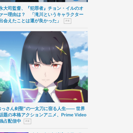
永大司監督、『犯罪者』チョン・イルのオ
ァー理由は？ 「滝川というキャラクター
出会えたことは運が良かった」
P R
おっさん剣聖”の一太刀に宿る人生―― 世界
話題の本格アクションアニメ、Prime Video
独占配信中
P R