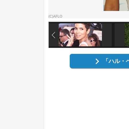
(C)AFLO
「ハル・