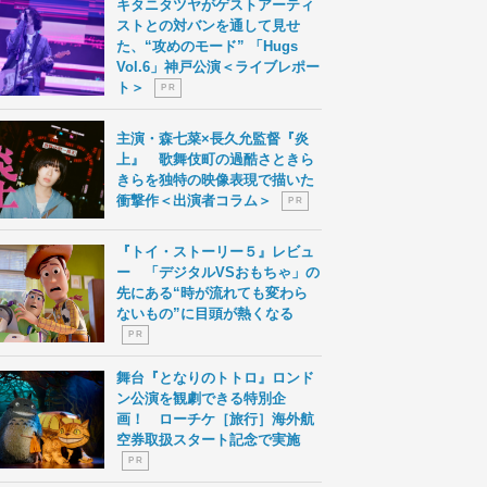
キタニタツヤがゲストアーティ
ストとの対バンを通して見せ
た、“攻めのモード” 「Hugs
Vol.6」神戸公演＜ライブレポー
ト＞
P R
主演・森七菜×長久允監督『炎
上』 歌舞伎町の過酷さときら
きらを独特の映像表現で描いた
衝撃作＜出演者コラム＞
P R
『トイ・ストーリー５』レビュ
ー 「デジタルVSおもちゃ」の
先にある“時が流れても変わら
ないもの”に目頭が熱くなる
P R
舞台『となりのトトロ』ロンド
ン公演を観劇できる特別企
画！ ローチケ［旅行］海外航
空券取扱スタート記念で実施
P R