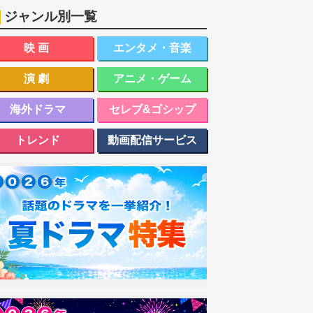
ジャンル別一覧
映画
エンタメ・音楽
演劇
アニメ・ゲーム
海外ドラマ
セレブ&ゴシップ
トレンド
動画配信サービス