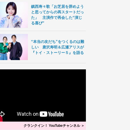
鎮西寿々歌「お芝居を辞めよう
と思ってからの再スタートだっ
た」 主演作で再会した“演じ
る喜び”
“本当の友だち”をつくるのは難
しい 唐沢寿明＆広瀬アリスが
『トイ・ストーリー５』を語る
クランクイン！ YouTubeチャンネル ＞