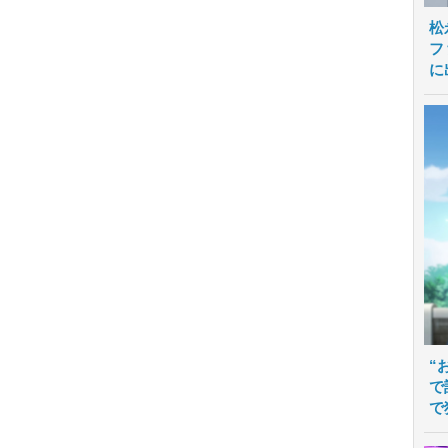
松
フ
に
“
で
で