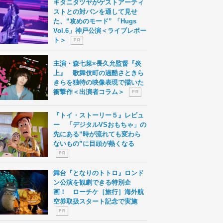
キタニタツヤがゲストアーティ
ストとの対バンを通して見せ
た、“攻めのモード” 「Hugs
Vol.6」神戸公演＜ライブレポー
ト＞
P R
主演・森七菜×長久允監督『炎
上』 歌舞伎町の過酷さときら
きらを独特の映像表現で描いた
衝撃作＜出演者コラム＞
P R
『トイ・ストーリー５』レビュ
ー 「デジタルVSおもちゃ」の
先にある“時が流れても変わら
ないもの”に目頭が熱くなる
P R
舞台『となりのトトロ』ロンド
ン公演を観劇できる特別企
画！ ローチケ［旅行］海外航
空券取扱スタート記念で実施
P R