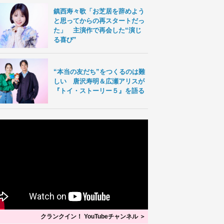
鎮西寿々歌「お芝居を辞めよう
と思ってからの再スタートだっ
た」 主演作で再会した“演じ
る喜び”
“本当の友だち”をつくるのは難
しい 唐沢寿明＆広瀬アリスが
『トイ・ストーリー５』を語る
クランクイン！ YouTubeチャンネル ＞