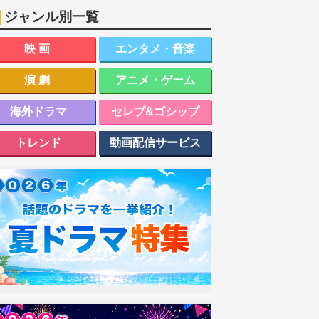
ジャンル別一覧
映画
エンタメ・音楽
演劇
アニメ・ゲーム
海外ドラマ
セレブ&ゴシップ
トレンド
動画配信サービス