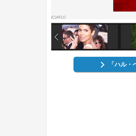
(C)AFLO
「ハル・