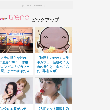
[ADVERTISEMENT]
ピックアップ
カメラに映らなけれ
『映画ちいかわ』コラ
ば“盗み”OK！ 体験
ボカフェ 話題の「人
型コンビニ「ギガマー
魚の煮付け」食べてみ
ト展」がヤバすぎたｗ
た〈取材レポ〉
ピンクの衣装がステ
【大胆カット満載】乃