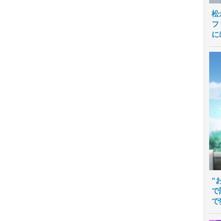
松
フ
に
“
で
で