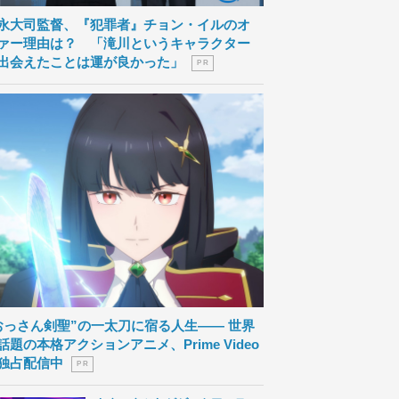
永大司監督、『犯罪者』チョン・イルのオ
ァー理由は？ 「滝川というキャラクター
出会えたことは運が良かった」
P R
おっさん剣聖”の一太刀に宿る人生―― 世界
話題の本格アクションアニメ、Prime Video
独占配信中
P R