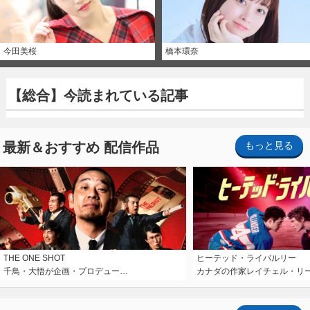
今田美桜
橋本環奈
【総合】今読まれている記事
最新＆おすすめ 配信作品
もっと見る
THE ONE SHOT
ヒーテッド・ライバルリー
千鳥・大悟が企画・プロデュー…
カナダの作家レイチェル・リ