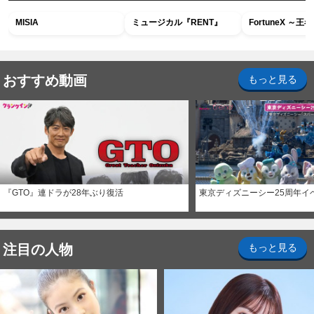
MISIA
ミュージカル『RENT』
FortuneX ～
おすすめ動画
もっと見る
『GTO』連ドラが28年ぶり復活
東京ディズニーシー25周年イ
注目の人物
もっと見る