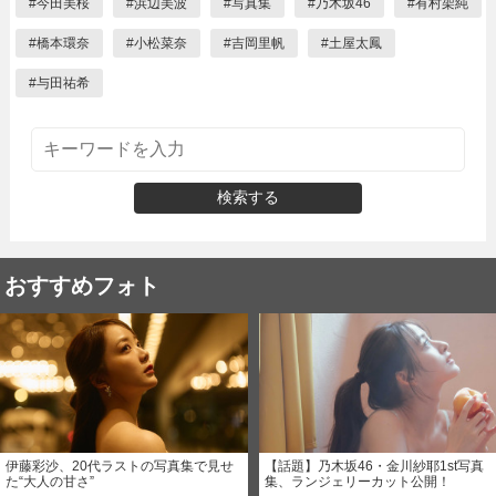
#
今田美桜
#
浜辺美波
#
写真集
#
乃木坂46
#
有村架純
#
橋本環奈
#
小松菜奈
#
吉岡里帆
#
土屋太鳳
#
与田祐希
検索する
おすすめフォト
伊藤彩沙、20代ラストの写真集で見せ
【話題】乃木坂46・金川紗耶1st写真
た“大人の甘さ”
集、ランジェリーカット公開！