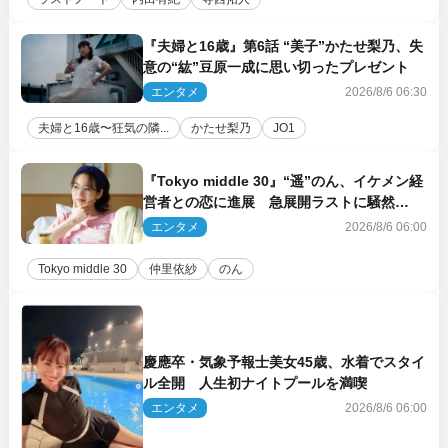
『夫婦と16歳』第6話 “美子”かたせ梨乃、失
意の“紘”豆原一成に思い切ったプレゼント
エンタメ
2026/8/6 06:30
夫婦と16歳〜狂気の隣...
かたせ梨乃
JO1
『Tokyo middle 30』“遥”のん、イケメン経
営者との恋に進展 急展開ラストに騒然
「え…いきなり」「嫌な予感」
エンタメ
2026/8/6 06:00
Tokyo middle 30
仲里依紗
のん
慶應卒・気象予報士美女45歳、水着でスタイ
ル全開 人生初ナイトプールを満喫
エンタメ
2026/8/6 06:00