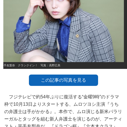
平手友梨奈 クランクイン！ 写真：高野広美
この記事の写真を見る
フジテレビで約54年ぶりに復活する“金曜9時”のドラマ
枠で10月13日よりスタートする、ムロツヨシ主演『うち
の弁護士は手がかかる』。本作で、ムロ演じる新米パラリ
ーガルとタッグを組む新人弁護士を演じるのが、アーティ
スト・平手友梨奈だ。『ドラゴン桜』『六本木クラス』