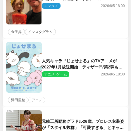
エンタメ
2026/8/5 18:00
金子昇
インスタグラム
人気キャラ『じょせまる』のTVアニメが
2027年1月放送開始 ティザーPV第2弾も解
禁に
アニメ･ゲーム
2026/8/5 18:00
津田里穂
アニメ
元鉄工所勤務グラドル26歳、プロレス衣装姿
が「スタイル抜群」「可愛すぎる」とネット