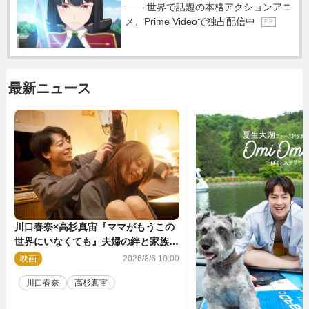
―― 世界で話題の本格アクションアニ
メ、Prime Videoで独占配信中
P R
最新ニュース
川口春奈×高杉真宙『ママがもうこの
世界にいなくても』夫婦の絆と家族の
愛を映す場面写真公開
映画
2026/8/6 10:00
川口春奈
高杉真宙