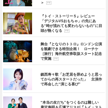
＞
P R
『トイ・ストーリー５』レビュー
「デジタルVSおもちゃ」の先にあ
る“時が流れても変わらないもの”に目
頭が熱くなる
P R
舞台『となりのトトロ』ロンドン公演
を観劇できる特別企画！ ローチケ
［旅行］海外航空券取扱スタート記念
で実施
P R
鎮西寿々歌「お芝居を辞めようと思っ
てからの再スタートだった」 主演作
で再会した“演じる喜び”
“本当の友だち”をつくるのは難しい
唐沢寿明＆広瀬アリスが『トイ・スト