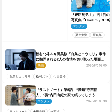
『豊臣兄弟！』で注目の
写真集『OmiOmi』9.1
行カット解禁
エンタメ
2
夏生大湖
写真集
松村北斗＆今田美桜『白鳥とコウモリ』事件
に翻弄される2人の表情を切り取った場面写
真解禁
映画
2026/8/6 08:00
白鳥とコウモリ
松村北斗
今田美桜
『ラストノート』第5話 “澄晴”寺西拓
人、“葵”内田有紀の家で眠ってしまう
エンタメ
2026/8/6 06:30
ラストノート
内田有紀
寺西拓人