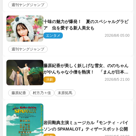
週刊ヤングジャンプ
十味の魅力が爆発！ 夏のスペシャルグラビ
ア 虫を愛する新人美女も
エンタメ
2026/8/6 05:00
週刊ヤングジャンプ
藤原紀香が美しく妖しげな雪女、ののちゃん
がやんちゃな小僧を熱演！ 「まんが日本昔
ばなし」劇場開幕
演劇
2026/8/5 21:00
藤原紀香
村方乃々佳
末原拓馬
岩田剛典主演ミュージカル『モンティ・パイ
ソンの SPAMALOT』ティザースポット公開