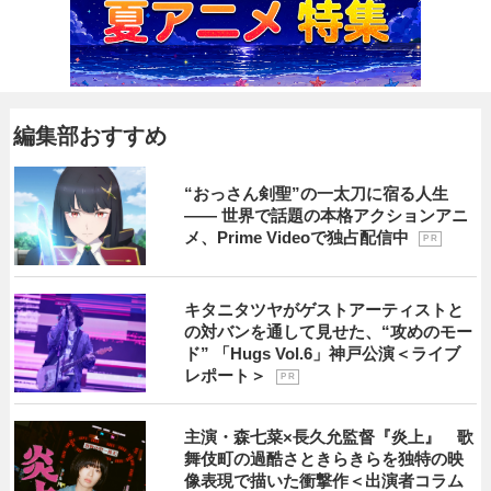
編集部おすすめ
“おっさん剣聖”の一太刀に宿る人生
―― 世界で話題の本格アクションアニ
メ、Prime Videoで独占配信中
P R
キタニタツヤがゲストアーティストと
の対バンを通して見せた、“攻めのモー
ド” 「Hugs Vol.6」神戸公演＜ライブ
レポート＞
P R
主演・森七菜×長久允監督『炎上』 歌
舞伎町の過酷さときらきらを独特の映
像表現で描いた衝撃作＜出演者コラム