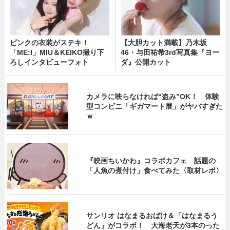
ピンクの衣装がステキ！
【大胆カット満載】乃木坂
「ME:I」MIU＆KEIKO撮り下
46・与田祐希3rd写真集『ヨー
ろしインタビューフォト
ダ』公開カット
カメラに映らなければ“盗み”OK！ 体験
型コンビニ「ギガマート展」がヤバすぎた
ｗ
『映画ちいかわ』コラボカフェ 話題の
「人魚の煮付け」食べてみた〈取材レポ〉
サンリオ はなまるおばけ＆「はなまるう
どん」がコラボ！ 大海老天が3本のった