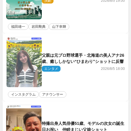
演劇
2026/8/5 19:00
福田雄一
岩田剛典
山下幸輝
父親は元プロ野球選手・北海道の美人アナ26
歳、癒ししかない“ひまわり”ショットに反響
エンタメ
2026/8/5 18:00
インスタグラム
アナウンサー
特撮出身人気俳優51歳、モデルの次女の誕生
日お祝い 仲睦まじい父娘ショット