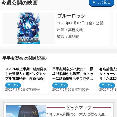
今週公開の映画
もっと見る
ブルーロック
2026年08月07日（金）公開
出演：高橋文哉
監督：瀧悠輔
›
平手友梨奈 の関連記事
＜2026年上半期・結婚発表
平手友梨奈が25歳に！ 欅
有名芸能人
した芸能人＞超ビッグカッ
坂46脱退から激変、タトゥ
タトゥーシ
プル電撃発表 再婚も続々
ーに結婚指輪もチラ見せの
リ「永遠に
インスタをチェック
気凄すぎ」
エンタメ
エンタメ
エンタメ
2026年7月5日 07時00分
2026年6月25日 07時00分
2026年5月3
ピックアップ
“おっさん剣聖”の一太刀に宿る人生