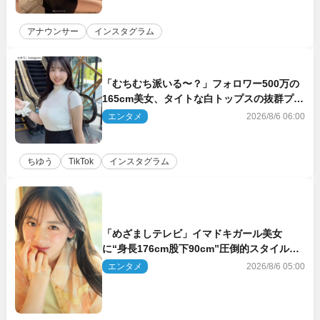
アナウンサー
インスタグラム
「むちむち派いる〜？」フォロワー500万の
165cm美女、タイトな白トップスの抜群プロ
ポーションにネット衝撃
エンタメ
2026/8/6 06:00
ちゆう
TikTok
インスタグラム
「めざましテレビ」イマドキガール美女
に“身長176cm股下90cm”圧倒的スタイルの
美女も ヤンジャン最新号
エンタメ
2026/8/6 05:00