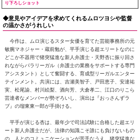
り下ろしショット
◆意見やアイデアを求めてくれるムロツヨシや監督
の温かさがうれしい
今作は、ムロ演じるスター女優を育てた芸能事務所の元
敏腕マネジャー・蔵前勉が、平手演じる超エリートなのに
どこか不器用で猪突猛進な新人弁護士・天野杏に振り回さ
れながらパラリーガル（弁護士の業務をサポートする専門
アシスタント）として奮闘する、育成型リーガルエンター
テインメント。共演には、吉瀬美智子、戸田恵子、安達祐
実、松尾諭、村川絵梨、酒向芳、大倉孝二、江口のりこら
芸達者なメンバーが勢ぞろいし、演出は『おっさんずラ
ブ』の瑠東東一郎が手掛ける。
平手が演じる杏は、最年少で司法試験に合格した超エリ
ート新人弁護士だが、法律の知識こそ誰にも負けないもの
の、人とのコミュニケーションが苦手なうえ、猪突猛進な