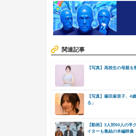
関連記事
【写真】高校生の母親を
【写真】篠田麻里子、4
る」
【動画】3人対60人の半グ
イターも集結の本編映像