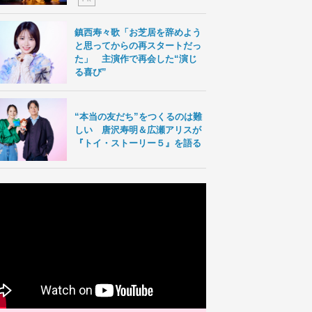
鎮西寿々歌「お芝居を辞めよう
と思ってからの再スタートだっ
た」 主演作で再会した“演じ
る喜び”
“本当の友だち”をつくるのは難
しい 唐沢寿明＆広瀬アリスが
『トイ・ストーリー５』を語る