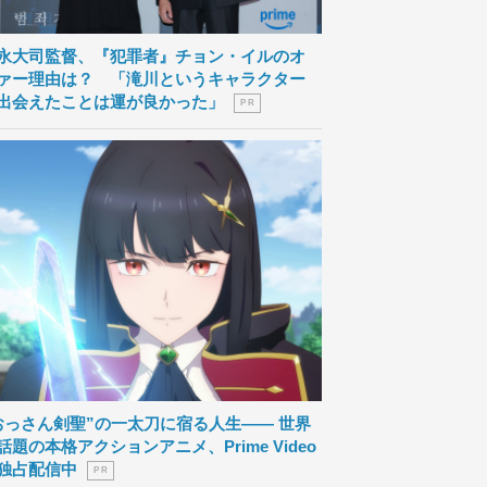
永大司監督、『犯罪者』チョン・イルのオ
ァー理由は？ 「滝川というキャラクター
出会えたことは運が良かった」
P R
おっさん剣聖”の一太刀に宿る人生―― 世界
話題の本格アクションアニメ、Prime Video
独占配信中
P R