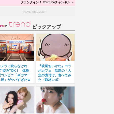
クランクイン！ YouTubeチャンネル ＞
[ADVERTISEMENT]
ピックアップ
カメラに映らなけれ
『映画ちいかわ』コラ
ば“盗み”OK！ 体験
ボカフェ 話題の「人
型コンビニ「ギガマー
魚の煮付け」食べてみ
ト展」がヤバすぎたｗ
た〈取材レポ〉