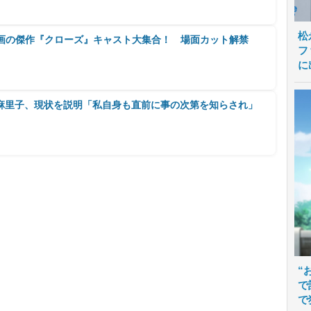
松
不良映画の傑作『クローズ』キャスト大集合！ 場面カット解禁
フ
に
麻里子、現状を説明「私自身も直前に事の次第を知らされ」
“
で
で