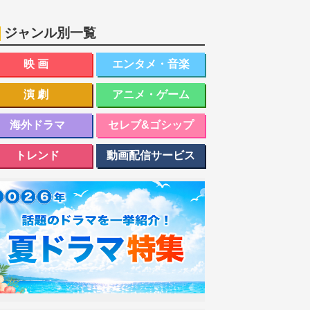
ジャンル別一覧
映画
エンタメ・音楽
演劇
アニメ・ゲーム
海外ドラマ
セレブ&ゴシップ
トレンド
動画配信サービス