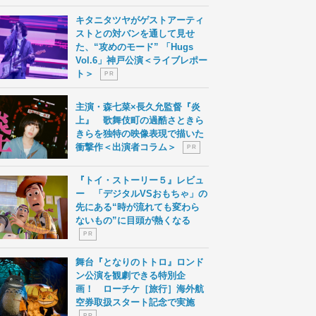
キタニタツヤがゲストアーティ
ストとの対バンを通して見せ
た、“攻めのモード” 「Hugs
Vol.6」神戸公演＜ライブレポー
ト＞
P R
主演・森七菜×長久允監督『炎
上』 歌舞伎町の過酷さときら
きらを独特の映像表現で描いた
衝撃作＜出演者コラム＞
P R
『トイ・ストーリー５』レビュ
ー 「デジタルVSおもちゃ」の
先にある“時が流れても変わら
ないもの”に目頭が熱くなる
P R
舞台『となりのトトロ』ロンド
ン公演を観劇できる特別企
画！ ローチケ［旅行］海外航
空券取扱スタート記念で実施
P R