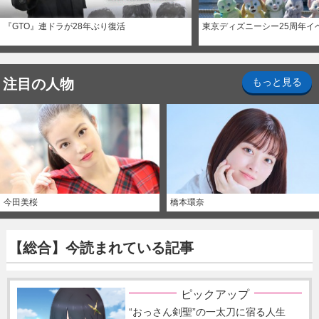
『GTO』連ドラが28年ぶり復活
東京ディズニーシー25周年イ
注目の人物
もっと見る
今田美桜
橋本環奈
【総合】今読まれている記事
ピックアップ
“おっさん剣聖”の一太刀に宿る人生