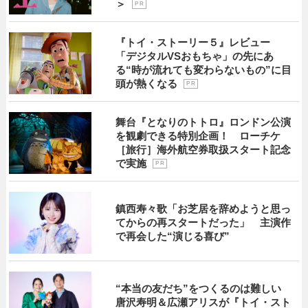
＞
P R
『トイ・ストーリー５』レビュー
「デジタルVSおもちゃ」の先にあ
る“時が流れても変わらないもの”に目
頭が熱くなる
P R
舞台『となりのトトロ』ロンドン公演
を観劇できる特別企画！ ローチケ
［旅行］海外航空券取扱スタート記念
で実施
P R
鎮西寿々歌「お芝居を辞めようと思っ
てからの再スタートだった」 主演作
で再会した“演じる喜び”
“本当の友だち”をつくるのは難しい
唐沢寿明＆広瀬アリスが『トイ・スト