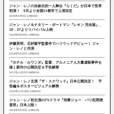
ジャン・レノの自叙伝的一人舞台『らくだ』が日本で世界
初演！ 5月より全国11都市で上演決定
2026年3月5日 12時30分
ジャン・レノ＆ナタリー・ポートマン『レオン 完全版』、
10．27よりリバイバル上映
2023年9月26日 12時00分
伊藤英明、北村龍平監督作でハリウッドデビュー！ ジャ
ン・レノと共演
2019年5月29日 14時00分
『ホテル・ルワンダ』監督、アルメニア人大量虐殺事件を
描く新作の公開決定＆予告解禁
2017年11月2日 09時00分
ジャン・レノ主演『ザ・スクワッド』日本公開決定！ 予
告編＆ポスタービジュアル解禁
2016年11月19日 14時44分
ジャン・レノ初主演のTVドラマ『刑事ジョー パリ犯罪捜
査班』日本上陸！
2014年5月30日 11時53分