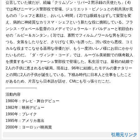
公言していた彼だが、続編「クリムゾン・リバー2 黙示録の天使たち」( 4)
では再びニーマンス警部役で登場。ジュリエット・ビノシュとの初共演が見
ものの「シェフと素顔と、おいしい時間」( 2)では眼鏡をはずして髪型を変
え、病的に神経質なカリスマ・シェフという新たな役に挑戦している。フラ
ンシス・ヴェベール監督のコメディでジェラール・ドパルデューと初顔合わ
せの「ルビー＆カンタン」( 3)では、寡黙でフィルムノワールな男を演じつ
つも、女装をしたりなど、さりげなく笑いを誘った。渋い役から悪役、コミ
カルな役までこなせる器用な俳優だが、もう一度渋いレノ様にお目にかかり
たいものだ。「ダ・ヴィンチ・コード」では、ルーヴル美術館での猟奇殺人
を捜査するベス・ファーシュ警部役で登場した。私生活では、最初の結婚で
2人の子供に恵まれるが破局。現在は、96年に結婚したモデルの妻ナタリー
との間に2人の子供が誕生している。下積み時代に日本人と仕事をしたこと
があるため、片言なら日本語が話せ、CMにも引っ張りだこだ。
-------------------------
活動内容
1980年：テレビ・舞台デビュー
1982年：映画デビュー
1990年：ブレイク
1995年：アメリカ進出
2000年：ヨーロッパ映画賞
引用元リンク