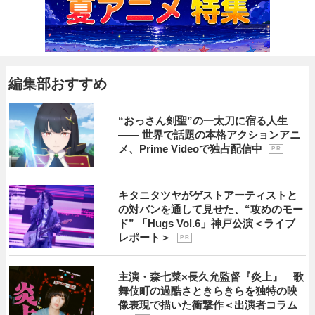
編集部おすすめ
“おっさん剣聖”の一太刀に宿る人生
―― 世界で話題の本格アクションアニ
メ、Prime Videoで独占配信中
P R
キタニタツヤがゲストアーティストと
の対バンを通して見せた、“攻めのモー
ド” 「Hugs Vol.6」神戸公演＜ライブ
レポート＞
P R
主演・森七菜×長久允監督『炎上』 歌
舞伎町の過酷さときらきらを独特の映
像表現で描いた衝撃作＜出演者コラム