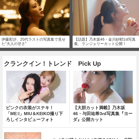
伊藤彩沙、20代ラストの写真集で見せ
【話題】乃木坂46・金川紗耶1st写真
た“大人の甘さ”
集、ランジェリーカット公開！
クランクイン！トレンド Pick Up
ピンクの衣装がステキ！
【大胆カット満載】乃木坂
「ME:I」MIU＆KEIKO撮り下
46・与田祐希3rd写真集『ヨー
ろしインタビューフォト
ダ』公開カット