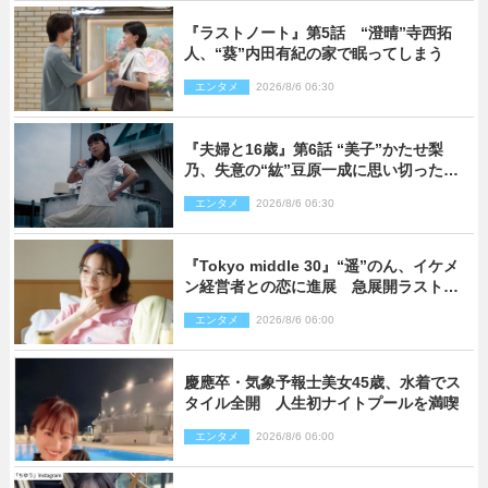
『ラストノート』第5話 “澄晴”寺西拓
人、“葵”内田有紀の家で眠ってしまう
エンタメ
2026/8/6 06:30
『夫婦と16歳』第6話 “美子”かたせ梨
乃、失意の“紘”豆原一成に思い切ったプ
レゼント
エンタメ
2026/8/6 06:30
『Tokyo middle 30』“遥”のん、イケメ
ン経営者との恋に進展 急展開ラストに
騒然「え…いきなり」「嫌な予感」
エンタメ
2026/8/6 06:00
慶應卒・気象予報士美女45歳、水着でス
タイル全開 人生初ナイトプールを満喫
エンタメ
2026/8/6 06:00