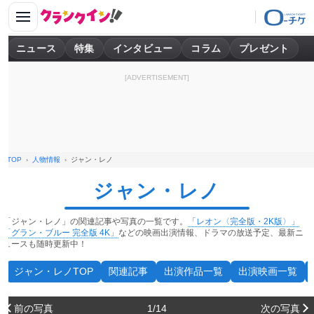
ニュース
特集
インタビュー
コラム
プレゼント
[ADVERTISEMENT]
TOP
人物情報
ジャン・レノ
ジャン・レノ
「ジャン・レノ」の関連記事や写真の一覧です。
「レオン〈完全版・2K版〉」
「グラン・ブルー 完全版 4K」
などの映画出演情報、ドラマの放送予定、最新ニ
ュースも随時更新中！
ジャン・レノTOP
関連記事
出演作品一覧
出演映画一覧
前の写真
1/14
次の写真