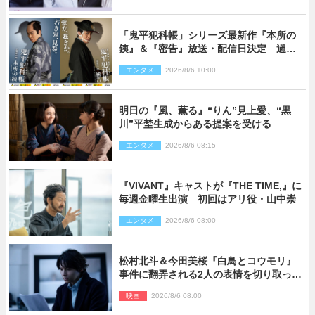
「鬼平犯科帳」シリーズ最新作『本所の
銕』＆『密告』放送・配信日決定 過去
と現在が繋がるビジュアルも解禁
エンタメ
2026/8/6 10:00
明日の『風、薫る』“りん”見上愛、“黒
川”平埜生成からある提案を受ける
エンタメ
2026/8/6 08:15
『VIVANT』キャストが『THE TIME,』に
毎週金曜生出演 初回はアリ役・山中崇
エンタメ
2026/8/6 08:00
松村北斗＆今田美桜『白鳥とコウモリ』
事件に翻弄される2人の表情を切り取った
場面写真解禁
映画
2026/8/6 08:00