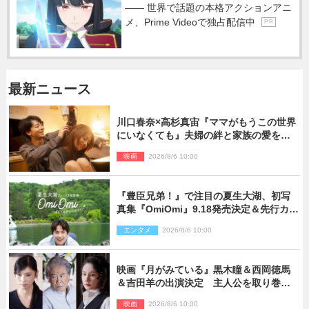
―― 世界で話題の本格アクションアニ
メ、Prime Videoで独占配信中
P R
最新ニュース
川口春奈×高杉真宙『ママがもうこの世界
にいなくても』夫婦の絆と家族の愛を映
す場面写真公開
映画
2026/8/6 10:00
『豊臣兄弟！』で注目の夏生大湖、初写
真集『OmiOmi』9.18発売決定＆先行カッ
ト解禁
エンタメ
2026/8/6 10:00
映画『月がみている』黒木瞳＆西岡徳馬
＆吉田羊の出演決定 主人公を取り巻く
重要人物を演じる
映画
2026/8/6 10:00