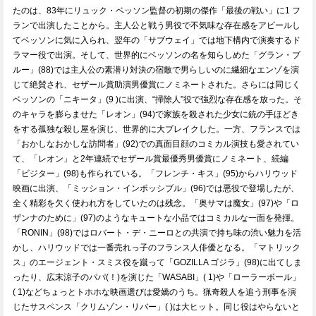
たのは、83年にリュック・ベッソン監督の初期の傑作「最後の戦い」に1 フ
ランで出演したことから。主人公と戦う男役で不気味な存在感をアピールし
てベッソンに気に入られ、翌年の「サブウェイ」では地下構内で演奏するド
ラマー役で出演。そして、世界的にベッソンの名を知らしめた「グラン・ブ
ルー」(88)では主人公の素潜り対決の宿敵で男らしいのに繊細なエンゾを演
じて絶賛され、セザール賞助演男優賞にノミネートされた。さらには同じく
ベッソンの「ニキータ」(9 )に出演、“掃除人”役で強烈な存在感を放った。そ
のキャラを膨らませた「レオン」(94)で家族を殺された少女に銃の手ほどき
をする孤独な殺し屋を演じ、世界的に大ブレイクした。一方、フランスでは
「おかしなおかしな訪問者」(92)での真面目顔のコミカル演技も愛されてい
て、「レオン」と2年連続でセザール賞最優秀男優賞にノミネート、続編
「ビジター」(98)も作られている。「フレンチ・キス」(95)からハリウッド
映画に出演、「ミッション・インポッシブル」(96)では悪役で登場したが、
全く精彩を欠く使われ方をしていたのは残念。「奥サマは魔女」(97)や「ロ
ザンナのために」(97)のようなキュートな小品ではコミカルな一面を発揮。
「RONIN」(98)ではロバート・デ・ニーロとの共演で持ち味の渋い魅力を活
かし、ハリウッドでは一番売れっ子のフランス人俳優となる。「マトリック
ス」のエージェント・スミス役を蹴って「GOZILLA ゴジラ」(98)に出てしま
ったり、広末涼子のパパ(！)を演じた「WASABI」( 1)や「ローラーボール」
( 1)などちょっとトホホな映画選びは愛嬌のうち。猟奇殺人を追う刑事を演
じたサスペンス「クリムゾン・リバー」( )は大ヒット。同じ役はやらないと