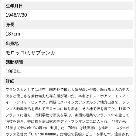
生年月日
1948/7/30
身長
187cm
出身地
モロッコ/カサブランカ
活動期間
1980年 -
詳細
フランス人としては現在、国内外で最も人気が高い俳優。頼れる大人の男の
渋さと優しさを兼ね備えた存在感が魅力だ。本名はドン・ホアン・モレノ・
イ・ヘデリケ・ヒメネス。両親はスペインのアンダルシア地方出身で、フラ
ンコの独裁政治を逃れてモロッコに辿り着き、その地で彼を育てた。17歳で
フランスに渡り、演劇学校で演技を学ぶ。劇団の巡業でフランス中を旅して
演技を磨き、特に舞台演出家のデディ・フラマンに気に入られ、77年から
81年まで彼の全ての舞台に出演した。79年には映画界にも進出、コスタ=ガ
ヴラス監督の「Clair de femme」に端役で長編デビューを果たす。注目され