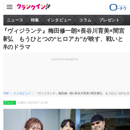
ニュース
特集
インタビュー
コラム
プレゼント
『ヴィジランテ』梅田修一朗×長谷川育美×間宮
康弘 もうひとつの“ヒロアカ”が映す、戦いと
絆のドラマ
[ADVERTISEMENT]
TOP
インタビュー
『ヴィジランテ』梅田修一朗×長谷川育美×間宮康弘 もうひとつの“ヒロ
アニメ
公開日 2025/4/7 12:00