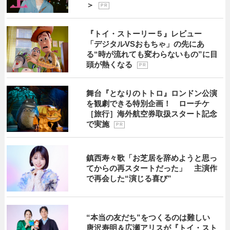
＞
P R
『トイ・ストーリー５』レビュー
「デジタルVSおもちゃ」の先にあ
る“時が流れても変わらないもの”に目
頭が熱くなる
P R
舞台『となりのトトロ』ロンドン公演
を観劇できる特別企画！ ローチケ
［旅行］海外航空券取扱スタート記念
で実施
P R
鎮西寿々歌「お芝居を辞めようと思っ
てからの再スタートだった」 主演作
で再会した“演じる喜び”
“本当の友だち”をつくるのは難しい
唐沢寿明＆広瀬アリスが『トイ・スト