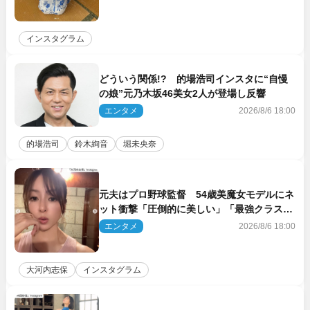
インスタグラム
どういう関係!? 的場浩司インスタに“自慢
の娘”元乃木坂46美女2人が登場し反響
エンタメ
2026/8/6 18:00
的場浩司
鈴木絢音
堀未央奈
元夫はプロ野球監督 54歳美魔女モデルにネ
ット衝撃「圧倒的に美しい」「最強クラス」
「うっとり」
エンタメ
2026/8/6 18:00
大河内志保
インスタグラム