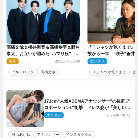
高橋文哉＆櫻井海音＆高橋恭平＆野村
『Ｔシャツが乾くまで』第
康太、お互いが認めた“ハマり役”
故から一年 “咲子”蒼井優
『ブルーロック』で築いた最高のチー
島歩は心を許しあえる関
映画
2026/8/7 06:30
エンタメ
2
ムワーク
ブルーロック
高橋文哉
Ｔシャツが乾くまで
蒼
171cm“人気ABEMAアナウンサー”の抜群プ
ロポーションに衝撃 ドレス姿が「美しい」
「品がありすぎる」
エンタメ
2026/8/7 06:00
瀧山あかね
アナウンサー
インスタグラム