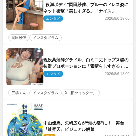
“役満ボディ”岡田紗佳、ブルーのドレス姿に
ネット衝撃「美しすぎる」「ナイス」
エンタメ
2026/8/6 18:00
岡田紗佳
インスタグラム
現役薬剤師グラドル、白ミニ丈トップス姿の
抜群プロポーションに「素晴らしすぎる」
「すっっっご！」とネット絶賛
エンタメ
2026/8/6 18:00
三橋くん
インスタグラム
X（旧ツイッター）
中山優馬、矢崎広らが“蛙の姿”に！ 舞台
『蛙昇天』ビジュアル解禁