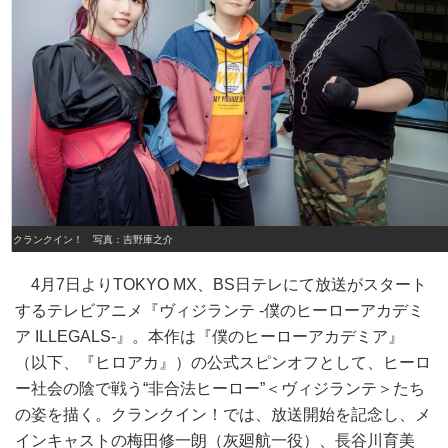
クランクイン！ 写真：吉野庫之介
4月7日よりTOKYO MX、BS日テレにて放送がスタート
するテレビアニメ『ヴィジランテ -僕のヒーローアカデミ
ア ILLEGALS-』。本作は『僕のヒーローアカデミア』
（以下、『ヒロアカ』）の公式スピンオフとして、ヒーロ
ー社会の陰で戦う“非合法ヒーロー”＜ヴィジランテ＞たち
の姿を描く。クランクイン！では、放送開始を記念し、メ
インキャストの梅田修一朗（灰廻航一役）、長谷川育美