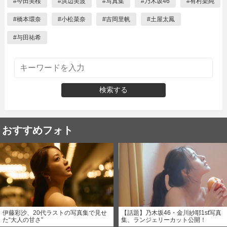
#
今田美桜
#
浜辺美波
#
写真集
#
乃木坂46
#
有村架純
#
橋本環奈
#
小松菜奈
#
吉岡里帆
#
土屋太鳳
#
与田祐希
検索する
おすすめフォト
伊藤彩沙、20代ラストの写真集で見せ
【話題】乃木坂46・金川紗耶1st写真
た“大人の甘さ”
集、ランジェリーカット公開！