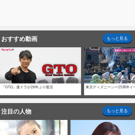
おすすめ動画
もっと見る
『GTO』連ドラが28年ぶり復活
東京ディズニーシー25周年イ
注目の人物
もっと見る