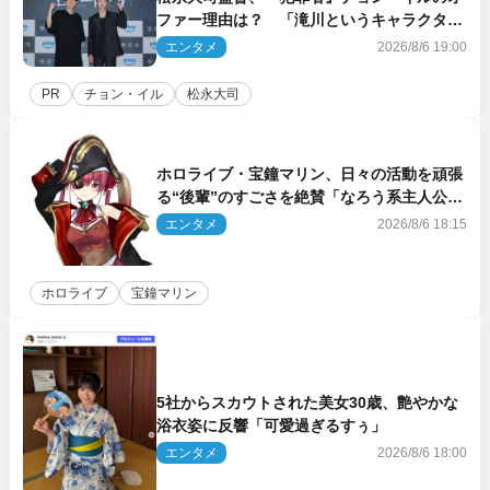
ファー理由は？ 「滝川というキャラクター
に出会えたことは本当に運が良かった」
エンタメ
2026/8/6 19:00
PR
チョン・イル
松永大司
ホロライブ・宝鐘マリン、日々の活動を頑張
る“後輩”のすごさを絶賛「なろう系主人公ま
である」
エンタメ
2026/8/6 18:15
ホロライブ
宝鐘マリン
5社からスカウトされた美女30歳、艶やかな
浴衣姿に反響「可愛過ぎるすぅ」
エンタメ
2026/8/6 18:00