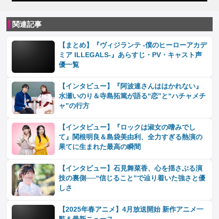
関連記事
【まとめ】『ヴィジランテ -僕のヒーローアカデ
ミア ILLEGALS-』あらすじ・PV・キャスト声
優一覧
【インタビュー】『阿波連さんははかれない』
水瀬いのり＆寺島拓篤が語る“恋”と“ハチャメチ
ャ”の行方
【インタビュー】『ロックは淑女の嗜みでし
て』関根明良＆島袋美由利、全力すぎる熱演の
果てに生まれた最高の瞬間
【インタビュー】石見舞菜香、心を揺さぶる演
技の裏側──“信じること”で辿り着いた強さと優
しさ
【2025年春アニメ】4月放送開始 新作アニメ一