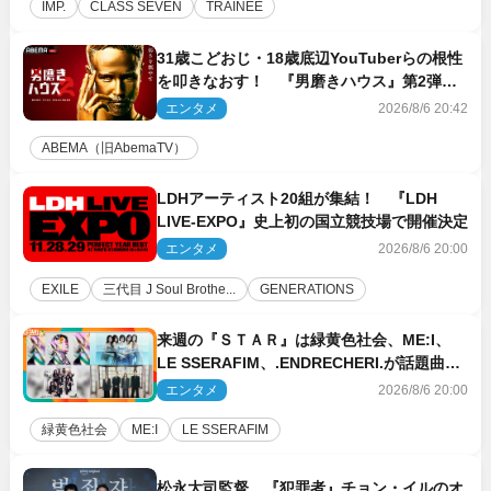
IMP.
CLASS SEVEN
TRAINEE
31歳こどおじ・18歳底辺YouTuberらの根性
を叩きなおす！ 『男磨きハウス』第2弾コ
ーチ陣発表
エンタメ
2026/8/6 20:42
ABEMA（旧AbemaTV）
LDHアーティスト20組が集結！ 『LDH
LIVE‐EXPO』史上初の国立競技場で開催決定
エンタメ
2026/8/6 20:00
EXILE
三代目 J Soul Brothe...
GENERATIONS
来週の『ＳＴＡＲ』は緑黄色社会、ME:I、
LE SSERAFIM、.ENDRECHERI.が話題曲を
パフォーマンス！
エンタメ
2026/8/6 20:00
緑黄色社会
ME:I
LE SSERAFIM
松永大司監督、『犯罪者』チョン・イルのオ