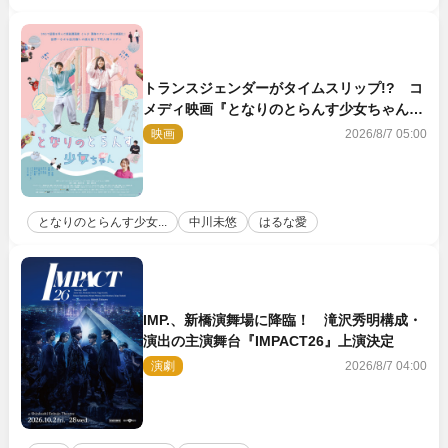
トランスジェンダーがタイムスリップ!? コ
メディ映画『となりのとらんす少女ちゃん』
11.7公開決定
映画
2026/8/7 05:00
となりのとらんす少女...
中川未悠
はるな愛
IMP.、新橋演舞場に降臨！ 滝沢秀明構成・
演出の主演舞台『IMPACT26』上演決定
演劇
2026/8/7 04:00