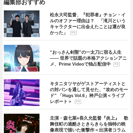
編集部おすすめ
松永大司監督、『犯罪者』チョン・イ
ルのオファー理由は？ 「滝川という
キャラクターに出会えたことは運が良
かった」
P R
“おっさん剣聖”の一太刀に宿る人生
―― 世界で話題の本格アクションアニ
メ、Prime Videoで独占配信中
P R
キタニタツヤがゲストアーティストと
の対バンを通して見せた、“攻めのモー
ド” 「Hugs Vol.6」神戸公演＜ライブ
レポート＞
P R
主演・森七菜×長久允監督『炎上』 歌
舞伎町の過酷さときらきらを独特の映
像表現で描いた衝撃作＜出演者コラム