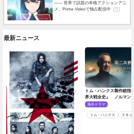
―― 世界で話題の本格アクションアニ
メ、Prime Videoで独占配信中
P R
最新ニュース
トム・ハンクス製作総指
界大戦全史』 ノルマン
壮絶な戦場を収めた特別
海外ドラマ
2
トム・ハンクス
ドキュ