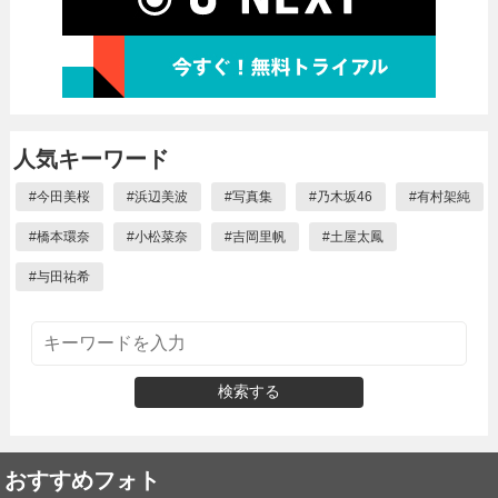
人気キーワード
#
今田美桜
#
浜辺美波
#
写真集
#
乃木坂46
#
有村架純
#
橋本環奈
#
小松菜奈
#
吉岡里帆
#
土屋太鳳
#
与田祐希
検索する
おすすめフォト