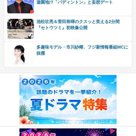
遊園地!?「パディントン」と妄想デート
池松壮亮＆菅田将暉のクスッと笑える2分間
『セトウツミ』初映像公開
多趣味モデル・市川紗椰、フジ新情報番組MCに
抜擢