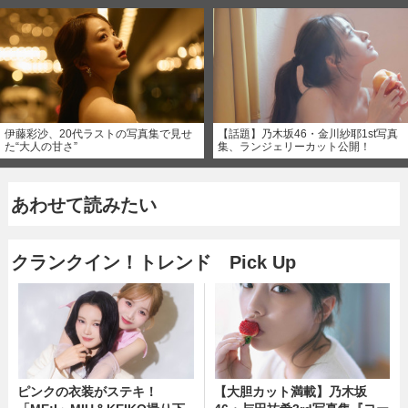
伊藤彩沙、20代ラストの写真集で見せ
【話題】乃木坂46・金川紗耶1st写真
た“大人の甘さ”
集、ランジェリーカット公開！
あわせて読みたい
クランクイン！トレンド Pick Up
ピンクの衣装がステキ！
【大胆カット満載】乃木坂