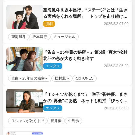
望海風斗＆坂本昌行、“ステージ”とは「生き
る実感をくれる場所」 トップを走り続ける
原動力を語る
演劇
2026/8/8 07:00
望海風斗
坂本昌行
ミュージカル
『告白－25年目の秘密－』第5話 “爽太”松村
北斗の恋が大きく動き出す
エンタメ
2026/8/8 06:30
告白－25年目の秘密－
松村北斗
SixTONES
『Ｔシャツが乾くまで』“咲子”蒼井優、まさ
かの“再会”にあ然 ネットも動揺「びっくり
した!!」「今さら?!」（ネタバレあり）
エンタメ
2026/8/8 06:00
Ｔシャツが乾くまで
蒼井優
中島歩