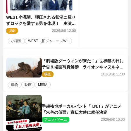
WEST.小瀧望、弾圧される状況に屈せ
ずロックを愛する男を体現！ 主演舞
台『ロックンロール』ビジュアル解禁
演劇
2026/8/8 12:00
小瀧望
WEST.（旧ジャニーズW...
『劇場版ダーウィンが来た！』世界猫の日に
予告＆場面写真解禁 ライオンやマヌルネコ
の赤ちゃんが大集合
映画
2026/8/8 11:00
動物
映画
MISIA
手越祐也ボーカルバンド「T.N.T」がアニメ
『朱色の仮面』宣伝大使に就任決定
アニメ･ゲーム
2026/8/8 10:00