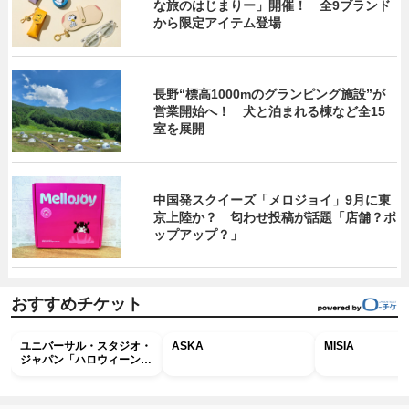
な旅のはじまりー」開催！ 全9ブランド
から限定アイテム登場
長野“標高1000mのグランピング施設”が
営業開始へ！ 犬と泊まれる棟など全15
室を展開
中国発スクイーズ「メロジョイ」9月に東
京上陸か？ 匂わせ投稿が話題「店舗？ポ
ップアップ？」
おすすめチケット
ユニバーサル・スタジオ・
ASKA
MISIA
ジャパン「ハロウィーン・
ホラー・ナイト ～オール
ナイト～パス」