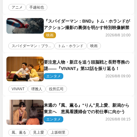
アニメ
手越祐也
『スパイダーマン：BND』トム・ホランドが
アクション撮影の裏側を明かす特別映像解禁
映画
2026/8/8 10:00
スパイダーマン：ブラ...
トム・ホランド
映画
要注意人物・新庄を追う頭脳戦と長野専務の
謎――『VIVANT』第12話を振り返る！
エンタメ
2026/8/8 09:00
VIVANT
堺雅人
役所広司
来週の『風、薫る』“りん”見上愛、新潟から
東京へ 恵風看護婦会での初仕事に向かう
エンタメ
2026/8/8 08:15
風、薫る
見上愛
上坂樹里