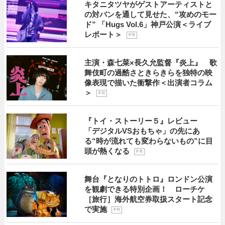
キタニタツヤがゲストアーティストと
の対バンを通して見せた、“攻めのモー
ド” 「Hugs Vol.6」神戸公演＜ライブ
レポート＞
P R
主演・森七菜×長久允監督『炎上』 歌
舞伎町の過酷さときらきらを独特の映
像表現で描いた衝撃作＜出演者コラム
＞
P R
『トイ・ストーリー５』レビュー
「デジタルVSおもちゃ」の先にあ
る“時が流れても変わらないもの”に目
頭が熱くなる
P R
舞台『となりのトトロ』ロンドン公演
を観劇できる特別企画！ ローチケ
［旅行］海外航空券取扱スタート記念
で実施
P R