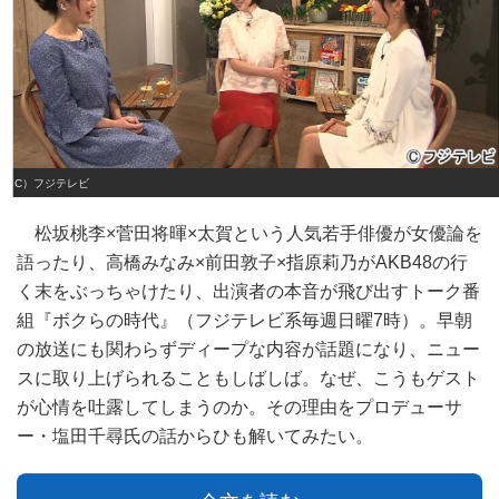
（C）フジテレビ
松坂桃李×菅田将暉×太賀という人気若手俳優が女優論を
語ったり、高橋みなみ×前田敦子×指原莉乃がAKB48の行
く末をぶっちゃけたり、出演者の本音が飛び出すトーク番
組『ボクらの時代』（フジテレビ系毎週日曜7時）。早朝
の放送にも関わらずディープな内容が話題になり、ニュー
スに取り上げられることもしばしば。なぜ、こうもゲスト
が心情を吐露してしまうのか。その理由をプロデューサ
ー・塩田千尋氏の話からひも解いてみたい。