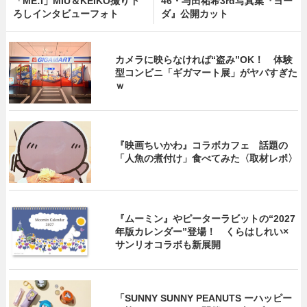
「ME:I」MIU＆KEIKO撮り下
46・与田祐希3rd写真集『ヨー
ろしインタビューフォト
ダ』公開カット
カメラに映らなければ“盗み”OK！ 体験
型コンビニ「ギガマート展」がヤバすぎた
ｗ
『映画ちいかわ』コラボカフェ 話題の
「人魚の煮付け」食べてみた〈取材レポ〉
『ムーミン』やピーターラビットの“2027
年版カレンダー”登場！ くらはしれい×
サンリオコラボも新展開
「SUNNY SUNNY PEANUTS ーハッピー