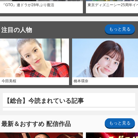
『GTO』連ドラが28年ぶり復活
東京ディズニーシー25周年イ
注目の人物
もっと見る
今田美桜
橋本環奈
【総合】今読まれている記事
最新＆おすすめ 配信作品
もっと見る