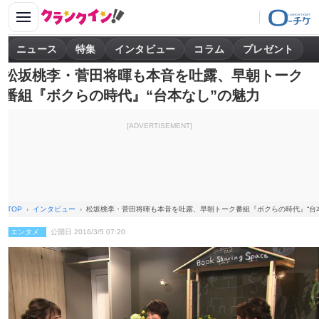
ニュース
特集
インタビュー
コラム
プレゼント
松坂桃李・菅田将暉も本音を吐露、早朝トーク
番組『ボクらの時代』“台本なし”の魅力
[ADVERTISEMENT]
TOP
インタビュー
松坂桃李・菅田将暉も本音を吐露、早朝トーク番組『ボクらの時代』“台
エンタメ
公開日 2016/3/5 07:20