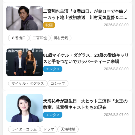
二宮和也主演『８番出口』が金ローで本編ノ
ーカット地上波初放送 川村元気監督＆二宮
コメント到着
映画
2026/8/8 08:00
８番出口
二宮和也
川村元気
81歳マイケル・ダグラス、23歳の愛娘キャリ
スと手をつないでガラパーティーに来場
エンタメ
2026/8/8 08:00
マイケル・ダグラス
ゴシップ
天海祐希が誕生日 大ヒット主演作『女王の
教室』児童役キャストたちの現在
エンタメ
2026/8/8 07:00
ライターコラム
ドラマ
天海祐希