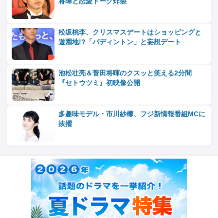
将暉と恋愛トーク炸裂
松坂桃李、クリスマスデートはショッピングと
遊園地!?「パディントン」と妄想デート
池松壮亮＆菅田将暉のクスッと笑える2分間
『セトウツミ』初映像公開
多趣味モデル・市川紗椰、フジ新情報番組MCに
抜擢