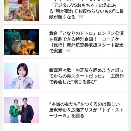
「デジタルVSおもちゃ」の先にあ
る“時が流れても変わらないもの”に目
頭が熱くなる
P R
舞台『となりのトトロ』ロンドン公演
を観劇できる特別企画！ ローチケ
［旅行］海外航空券取扱スタート記念
で実施
P R
鎮西寿々歌「お芝居を辞めようと思っ
てからの再スタートだった」 主演作
で再会した“演じる喜び”
“本当の友だち”をつくるのは難しい
唐沢寿明＆広瀬アリスが『トイ・スト
ーリー５』を語る