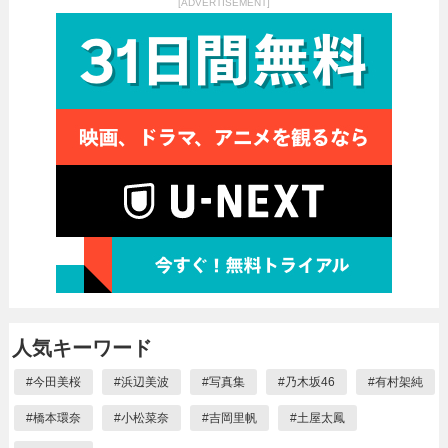
[ADVERTISEMENT]
人気キーワード
#
今田美桜
#
浜辺美波
#
写真集
#
乃木坂46
#
有村架純
#
橋本環奈
#
小松菜奈
#
吉岡里帆
#
土屋太鳳