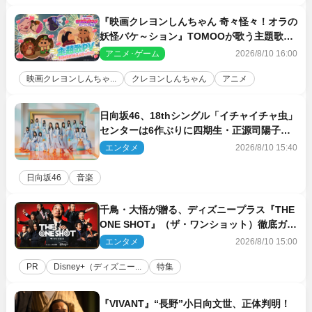
『映画クレヨンしんちゃん 奇々怪々！オラの
妖怪バケ～ション』TOMOOが歌う主題歌
「大人になったら」PV解禁
アニメ･ゲーム
2026/8/10 16:00
映画クレヨンしんちゃ...
クレヨンしんちゃん
アニメ
日向坂46、18thシングル「イチャイチャ虫」
センターは6作ぶりに四期生・正源司陽子
新ビジュアル解禁
エンタメ
2026/8/10 15:40
日向坂46
音楽
千鳥・大悟が贈る、ディズニープラス『THE
ONE SHOT』（ザ・ワンショット）徹底ガイ
ド！ 今のお笑い界に一石を投じる“真の笑
エンタメ
2026/8/10 15:00
い”を見る大会がついに開幕
PR
Disney+（ディズニー...
特集
『VIVANT』“長野”小日向文世、正体判明！