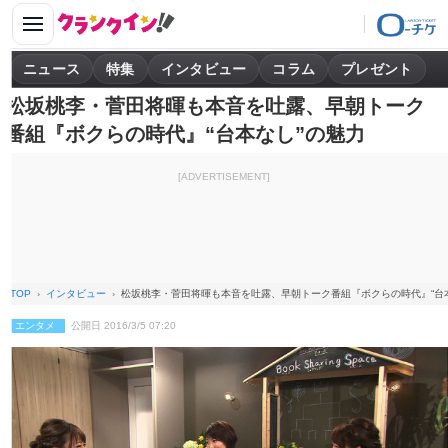
ニュース
特集
インタビュー
コラム
プレゼント
松坂桃李・菅田将暉も本音を吐露、早朝トーク
番組『ボクらの時代』“台本なし”の魅力
[ADVERTISEMENT]
TOP
インタビュー
松坂桃李・菅田将暉も本音を吐露、早朝トーク番組『ボクらの時代』“台
エンタメ
公開日 2016/3/5 07:20