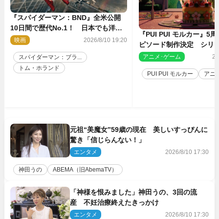
『スパイダーマン：BND』全米公開
10日間で歴代No.1！ 日本でも洋画
『PUI PUI モルカー』
実写最速で興収30億円突破
映画
2026/8/10 19:20
ピソード制作決定 シリ
親・見里朝希監督が復帰
アニメ･ゲーム
20
スパイダーマン：ブラ...
トム・ホランド
PUI PUI モルカー
アニ
元祖“美魔女”59歳の現在 美しいすっぴんに
驚き「信じらんない！」
エンタメ
2026/8/10 17:30
神田うの
ABEMA（旧AbemaTV）
「神様を恨みました」神田うの、3回の流
産 不妊治療終えたきっかけ
エンタメ
2026/8/10 17:30