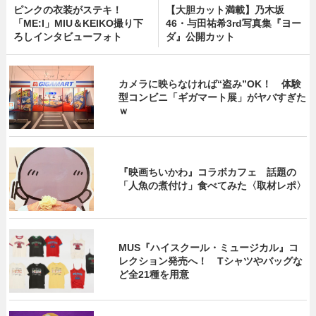
ピンクの衣装がステキ！
【大胆カット満載】乃木坂
「ME:I」MIU＆KEIKO撮り下
46・与田祐希3rd写真集『ヨー
ろしインタビューフォト
ダ』公開カット
カメラに映らなければ“盗み”OK！ 体験
型コンビニ「ギガマート展」がヤバすぎた
ｗ
『映画ちいかわ』コラボカフェ 話題の
「人魚の煮付け」食べてみた〈取材レポ〉
MUS『ハイスクール・ミュージカル』コ
レクション発売へ！ Tシャツやバッグな
ど全21種を用意