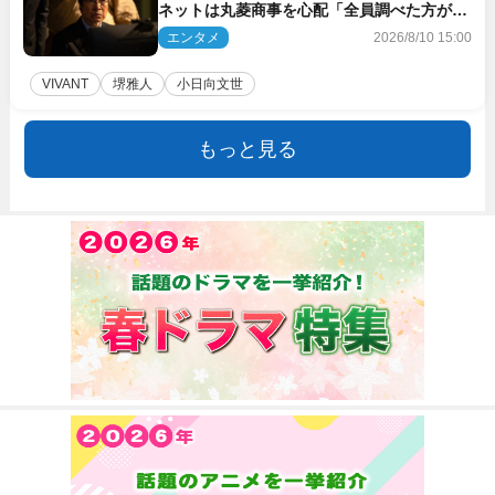
ネットは丸菱商事を心配「全員調べた方がい
い」「魔境すぎん？？」
エンタメ
2026/8/10 15:00
VIVANT
堺雅人
小日向文世
もっと見る