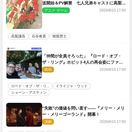
送開始＆PV解禁 七人兄弟キャストに高梨謙
吾、川島零士ら
アニメ･ゲーム
2026/8/10 17:00
高梨謙吾
石谷春貴
猪股慧士
「仲間が全員そろった」 『ロード・オブ・
ザ・リング』ホビット4人の再会姿にファン
感激
映画
2026/8/10 17:00
ロード・オブ・ザ・リ...
イライジャ・ウッド
ショーン・アスティン
“失敗”の価値を問い直す――『メリー・メリ
ー・メリーゴーランド』開幕！
演劇
2026/8/10 17:00