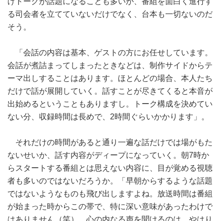
けトークが話題になることも多いが、番組を面白く進行す
る司会者を立てていないだけでなく、台本も一切ないのだ
そう。
「会話の内容は基本、ゲストの方にお任せしています。
会話が煮詰まってしまったときなどは、制作サイドからテ
ーマ出しすることはあります。ほとんどの場合、本人たち
だけで話が展開していく。話すことが尽きてくると本音が
出始めるということもありますし。トーク構成を決めてい
ない分、収録時間は長めで、2時間ぐらいかかります」。
それだけの時間があると通り一遍な話だけでは場がもた
ないせいか、話す内容がディープになっていく。朝7時か
らスタートする番組とは思えない内容に、目が覚める視聴
者も多いのではないだろうか。「早朝からするような話題
ではないようなものも飛び出しますよね。放送時間は番組
が始まった時からこの帯で、特に深い意味があったわけで
はありません（笑）。心の内なる声を聞けるのは、やはり