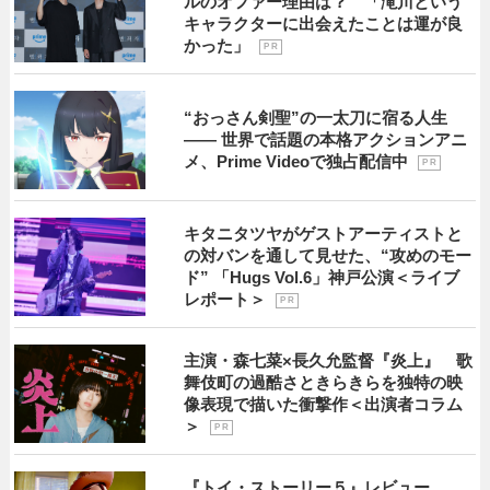
ルのオファー理由は？ 「滝川という
キャラクターに出会えたことは運が良
かった」
P R
“おっさん剣聖”の一太刀に宿る人生
―― 世界で話題の本格アクションアニ
メ、Prime Videoで独占配信中
P R
キタニタツヤがゲストアーティストと
の対バンを通して見せた、“攻めのモー
ド” 「Hugs Vol.6」神戸公演＜ライブ
レポート＞
P R
主演・森七菜×長久允監督『炎上』 歌
舞伎町の過酷さときらきらを独特の映
像表現で描いた衝撃作＜出演者コラム
＞
P R
『トイ・ストーリー５』レビュー