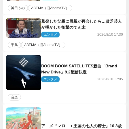
神田うの
ABEMA（旧AbemaTV）
蒸発した父親に母親が再会したら…貧乏芸人
が明かした衝撃のてん末
エンタメ
2026/8/10 17:30
千鳥
ABEMA（旧AbemaTV）
BOOM BOOM SATELLITES新曲「Brand
New Drive」9.2配信決定
エンタメ
2026/8/10 17:05
音楽
アニメ『マロニエ王国の七人の騎士』10.3放