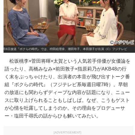
3月6日放送『ボクらの時代』では、枡田絵理奈、潮田玲子、本田朋子が出演（C）フジテレビ
松坂桃李×菅田将暉×太賀という人気若手俳優が女優論を
語ったり、高橋みなみ×前田敦子×指原莉乃がAKB48の行
く末をぶっちゃけたり、出演者の本音が飛び出すトーク番
組『ボクらの時代』（フジテレビ系毎週日曜7時）。早朝
の放送にも関わらずディープな内容が話題になり、ニュー
スに取り上げられることもしばしば。なぜ、こうもゲスト
が心情を吐露してしまうのか。その理由をプロデューサ
ー・塩田千尋氏の話からひも解いてみたい。
[ADVERTISEMENT]