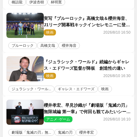
橋詰龍
伊波杏樹
林明寛
実写『ブルーロック』高橋文哉＆櫻井海音、
J1リーグ開幕戦キックインセレモニーに登場
＆喜びの声到着
映画
2026/8/10 16:50
ブルーロック
高橋文哉
櫻井海音
『ジュラシック・ワールド』続編からギャレ
ス・エドワーズ監督が降板 創造性の違い
映画
2026/8/10 16:30
ジュラシック・ワール...
ギャレス・エドワーズ
映画
櫻井孝宏、早見沙織が『劇場版「鬼滅の刃」
無限城編 第一章』で何回も観てみたいシーン
とは？ イベントレポート到着
アニメ･ゲーム
2026/8/10 16:10
劇場版「鬼滅の刃」無...
鬼滅の刃
櫻井孝宏