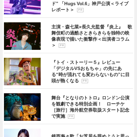
ド” 「Hugs Vol.6」神戸公演＜ライブ
レポート＞
P R
主演・森七菜×長久允監督『炎上』 歌
舞伎町の過酷さときらきらを独特の映
像表現で描いた衝撃作＜出演者コラム
＞
P R
『トイ・ストーリー５』レビュー
「デジタルVSおもちゃ」の先にあ
る“時が流れても変わらないもの”に目
頭が熱くなる
P R
舞台『となりのトトロ』ロンドン公演
を観劇できる特別企画！ ローチケ
［旅行］海外航空券取扱スタート記念
で実施
P R
鎮西寿々歌「お芝居を辞めようと思っ