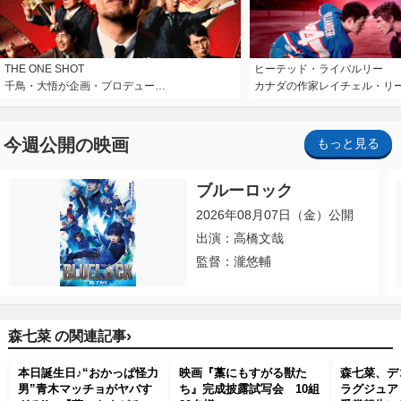
THE ONE SHOT
ヒーテッド・ライバルリー
千鳥・大悟が企画・プロデュー…
カナダの作家レイチェル・リ
今週公開の映画
もっと見る
ブルーロック
2026年08月07日（金）公開
出演：高橋文哉
監督：瀧悠輔
›
森七菜 の関連記事
本日誕生日♪“おかっぱ怪力
映画『藁にもすがる獣た
森七菜、デ
男”青木マッチョがヤバす
ち』完成披露試写会 10組
ラグジュア