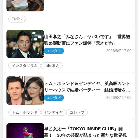
TikTok
山田孝之「みなさん、ヤバいです」 世界観
強め謎動画にファン爆笑「天才だわ」
エンタメ
2026/8/7 17:00
インスタグラム
山田孝之
トム・ホランド＆ゼンデイヤ、英高級カント
リーハウスで結婚パーティー 結婚指輪を身
に着けたトムも初キャッチ
エンタメ
2026/8/7 17:00
トム・ホランド
ゼンデイヤ
ゴシップ
早乙女太一『TOKYO INSIDE CLUB』開
幕！ 30年の芸歴が詰まった新たな世界観