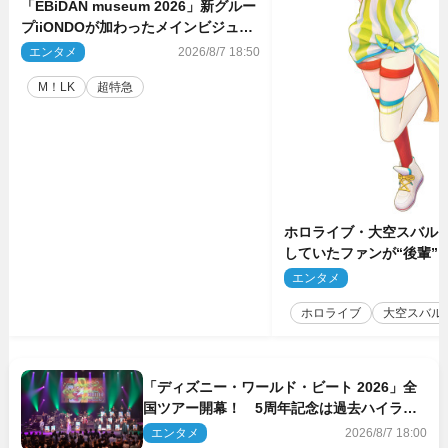
「EBiDAN museum 2026」新グルー
プiiONDOが加わったメインビジュア
ル公開！ 開催記念グッズラインナッ
エンタメ
2026/8/7 18:50
プも
M！LK
超特急
ホロライブ・大空スバル
していたファンが“後輩”
もしかしてあのときの？
エンタメ
2
ホロライブ
大空スバル
「ディズニー・ワールド・ビート 2026」全
国ツアー開幕！ 5周年記念は過去ハイライ
ト＆クルーズ旅を大満喫！【潜入レポート】
エンタメ
2026/8/7 18:00