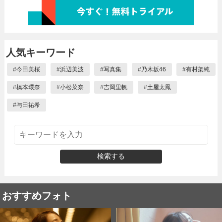
人気キーワード
#
今田美桜
#
浜辺美波
#
写真集
#
乃木坂46
#
有村架純
#
橋本環奈
#
小松菜奈
#
吉岡里帆
#
土屋太鳳
#
与田祐希
検索する
おすすめフォト