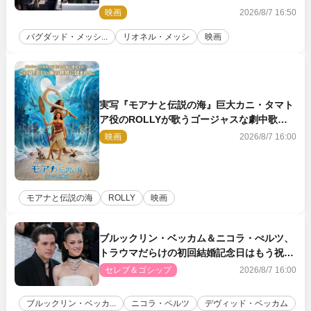
ージも到着
映画
2026/8/7 16:50
バグダッド・メッシ...
リオネル・メッシ
映画
実写『モアナと伝説の海』巨大カニ・タマト
ア役のROLLYが歌うゴージャスな劇中歌
「シャイニー」本編映像解禁
映画
2026/8/7 16:00
モアナと伝説の海
ROLLY
映画
ブルックリン・ベッカム＆ニコラ・ぺルツ、
トラウマだらけの初回結婚記念日はもう祝わ
ない
セレブ＆ゴシップ
2026/8/7 16:00
ブルックリン・ベッカ...
ニコラ・ペルツ
デヴィッド・ベッカム