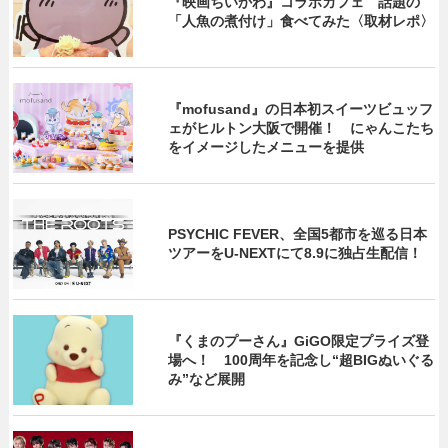
『映画ちいかわ』コラボカフェ 話題の
「人魚の煮付け」食べてみた〈取材レポ〉
『mofusand』の日本初スイーツビュッフ
ェがヒルトン大阪で開催！ にゃんこたち
をイメージしたメニューを提供
PSYCHIC FEVER、全国5都市を巡る日本
ツアーをU‐NEXTにて8.9に独占生配信！
『くまのプーさん』GiGO限定プライズ登
場へ！ 100周年を記念し“超BIGぬいぐる
み”など展開