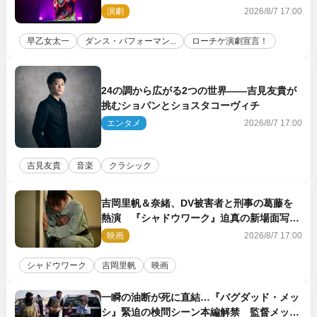
演劇
2026/8/7 17:00
早乙女太一
ダンス・パフォーマン...
ローチケ演劇宣言！
24の調から広がる2つの世界――吉見友貴が
挑むショパンとショスタコーヴィチ
エンタメ
2026/8/7 17:00
吉見友貴
音楽
クラシック
吉岡里帆＆奈緒、DV被害者と刑事の葛藤を
熱演 『シャドウワーク』迫真の新場面写真
公開
映画
2026/8/7 17:00
シャドウワーク
吉岡里帆
映画
一瞬の油断が死に直結…『バグダッド・メッ
シ』緊迫の検問シーン本編解禁 監督メッセ