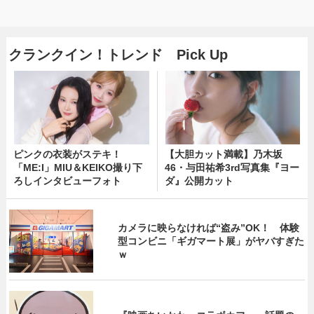
クランクイン！トレンド Pick Up
ピンクの衣装がステキ！
【大胆カット満載】乃木坂
「ME:I」MIU＆KEIKO撮り下
46・与田祐希3rd写真集『ヨー
ろしインタビューフォト
ダ』公開カット
カメラに映らなければ“盗み”OK！ 体験
型コンビニ「ギガマート展」がヤバすぎた
ｗ