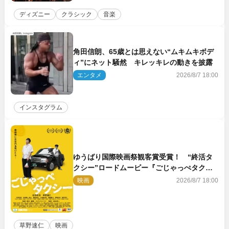
ディズニー
クラシック
音楽
角田信朗、65歳とは思えない“ムキムキボデ
ィ”にネット騒然 キレッキレの動きを披露
エンタメ
2026/8/7 18:00
インスタグラム
ゆうばり国際映画祭観客賞受賞！ “終活タ
クシー”ロードムービー『ごじゃっぺタクシ
ー』10月公開＆予告解禁
映画
2026/8/7 18:00
草野速仁
映画