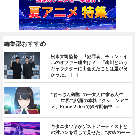
編集部おすすめ
松永大司監督、『犯罪者』チョン・イ
ルのオファー理由は？ 「滝川という
キャラクターに出会えたことは運が良
かった」
P R
“おっさん剣聖”の一太刀に宿る人生
―― 世界で話題の本格アクションアニ
メ、Prime Videoで独占配信中
P R
キタニタツヤがゲストアーティストと
の対バンを通して見せた、“攻めのモー