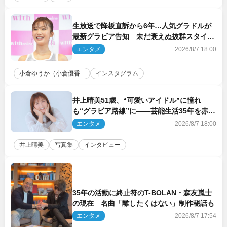
生放送で降板直訴から6年…人気グラドルが
最新グラビア告知 未だ衰えぬ抜群スタイル
に反響
エンタメ
2026/8/7 18:00
小倉ゆうか（小倉優香...
インスタグラム
井上晴美51歳、“可愛いアイドル”に憧れ
も“グラビア路線”に――芸能生活35年を赤
裸々に語る 27年ぶりに写真集発売
エンタメ
2026/8/7 18:00
井上晴美
写真集
インタビュー
35年の活動に終止符のT-BOLAN・森友嵐士
の現在 名曲「離したくはない」制作秘話も
エンタメ
2026/8/7 17:54