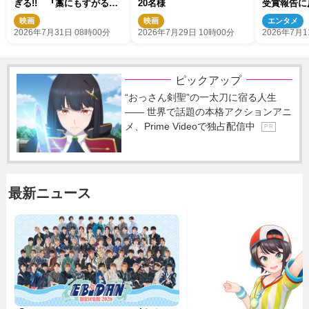
ぎる!! 『藁にもすがる獣
20名様
受賞報告に
たち』恐怖の“窓ドン”写真
映画
映画
エンタメ
公開
2026年7月31日 08時00分
2026年7月29日 10時00分
2026年7月1
ピックアップ
“おっさん剣聖”の一太刀に宿る人生
―― 世界で話題の本格アクションアニ
メ、Prime Videoで独占配信中
P R
最新ニュース