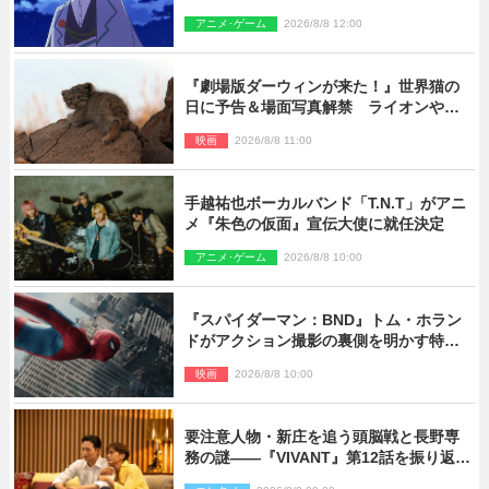
思議な予告状が届く
アニメ･ゲーム
2026/8/8 12:00
『劇場版ダーウィンが来た！』世界猫の
日に予告＆場面写真解禁 ライオンやマ
ヌルネコの赤ちゃんが大集合
映画
2026/8/8 11:00
手越祐也ボーカルバンド「T.N.T」がアニ
メ『朱色の仮面』宣伝大使に就任決定
アニメ･ゲーム
2026/8/8 10:00
『スパイダーマン：BND』トム・ホラン
ドがアクション撮影の裏側を明かす特別
映像解禁
映画
2026/8/8 10:00
要注意人物・新庄を追う頭脳戦と長野専
務の謎――『VIVANT』第12話を振り返
る！