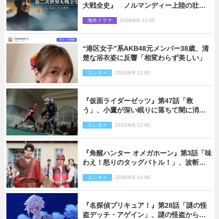
大戦全史』 ノルマンディー上陸の壮絶
な戦場を収めた特別映像解禁
海外ドラマ
2026/8/8 12:00
“港区女子”系AKB48元メンバー38歳、清
楚な浴衣姿に反響「相変わらず美しい」
エンタメ
2026/8/8 12:00
『仮面ライダーゼッツ』第47話「救
う」、小鷹が深い眠りに落ちて闇に消え
る…？
エンタメ
2026/8/8 12:00
『角醒ハンター オメガホーン』第3話「味
わえ！怒りのタッグバトル！」、波斬の
ギリコがハンターバトルを挑んできた！
エンタメ
2026/8/8 12:00
『名探偵プリキュア！』第28話「謎の怪
盗デッチ・アゲイン」、謎の怪盗から不