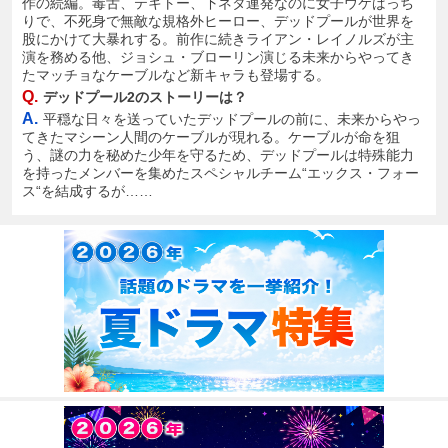
作の続編。毒舌、テキトー、下ネタ連発なのに女子ウケばっち
りで、不死身で無敵な規格外ヒーロー、デッドプールが世界を
股にかけて大暴れする。前作に続きライアン・レイノルズが主
演を務める他、ジョシュ・ブローリン演じる未来からやってき
たマッチョなケーブルなど新キャラも登場する。
Q.
デッドプール2のストーリーは？
A.
平穏な日々を送っていたデッドプールの前に、未来からやっ
てきたマシーン人間のケーブルが現れる。ケーブルが命を狙
う、謎の力を秘めた少年を守るため、デッドプールは特殊能力
を持ったメンバーを集めたスペシャルチーム“エックス・フォー
ス“を結成するが……