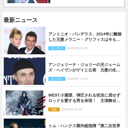
最新ニュース
アントニオ・バンデラス、2014年に離婚
した元妻メラニー・グリフィスは今も
「親友の一人」
エンタメ
2026/8/8 15:00
アンジェリーナ・ジョリーの兄ジェーム
ズ・ヘイヴンがゲイと公表 元妻の生配
信で明らかに
エンタメ
2026/8/8 14:00
WEST.小瀧望、弾圧される状況に屈せず
ロックを愛する男を体現！ 主演舞台
『ロックンロール』ビジュアル解禁
演劇
2026/8/8 12:00
トム・ハンクス製作総指揮『第二次世界