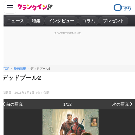
ニュース
特集
インタビュー
コラム
プレゼント
[ADVERTISEMENT]
TOP
映画情報
デッドプール2
デッドプール2
公開日：2018年6月1日（金）公開
前の写真
1/12
次の写真