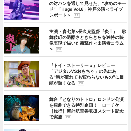
の対バンを通して見せた、“攻めのモー
ド” 「Hugs Vol.6」神戸公演＜ライブ
レポート＞
P R
主演・森七菜×長久允監督『炎上』 歌
舞伎町の過酷さときらきらを独特の映
像表現で描いた衝撃作＜出演者コラム
＞
P R
『トイ・ストーリー５』レビュー
「デジタルVSおもちゃ」の先にあ
る“時が流れても変わらないもの”に目
頭が熱くなる
P R
舞台『となりのトトロ』ロンドン公演
を観劇できる特別企画！ ローチケ
［旅行］海外航空券取扱スタート記念
で実施
P R