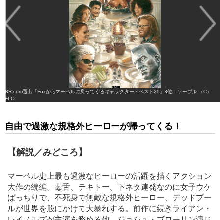
CBR.com選出「Foxからマーベルに戻ってくるキャラクター・ベスト25」8位：ケーブル （C）
AFLO
自由で過激な規格外ヒーローが帰ってくる！
【解説／みどころ】
マーベル史上最も過激なヒーローの活躍を描くアクション
大作の続編。毒舌、テキトー、下ネタ連発なのに女子ウケ
ばっちりで、不死身で無敵な規格外ヒーロー、デッドプー
ルが世界を股にかけて大暴れする。前作に続きライアン・
レイノルズが主演を務める他、ジョシュ・ブローリン演じ