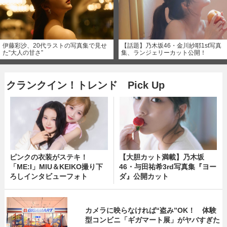
伊藤彩沙、20代ラストの写真集で見せ
【話題】乃木坂46・金川紗耶1st写真
た“大人の甘さ”
集、ランジェリーカット公開！
クランクイン！トレンド Pick Up
ピンクの衣装がステキ！
【大胆カット満載】乃木坂
「ME:I」MIU＆KEIKO撮り下
46・与田祐希3rd写真集『ヨー
ろしインタビューフォト
ダ』公開カット
カメラに映らなければ“盗み”OK！ 体験
型コンビニ「ギガマート展」がヤバすぎた