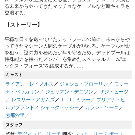
る未来からやってきたマッチョなケーブルなど新キャラも
登場する。
【ストーリー】
平穏な日々を送っていたデッドプールの前に、未来からや
ってきたマシーン人間のケーブルが現れる。ケーブルが命
を狙う、謎の力を秘めた少年を守るため、デッドプールは
特殊能力を持ったメンバーを集めたスペシャルチーム“エ
ックス・フォース“を結成するが……
キャスト
ライアン・レイノルズ
／
ジョシュ・ブローリン
／
モリー
ナ・バッカリン
／
ジュリアン・デニソン
／
ザジ・ビーツ
／
レスリー・アガムズ
／
T．J．ミラー
／
ブリアナ・ヒ
ルデブランド
／
ジャック・ケシー
／
カラン・ソーニ
／
忽那汐里
／
スタッフ
監督:
デヴィッド・リーチ
脚本:
レット・リース
ポール・