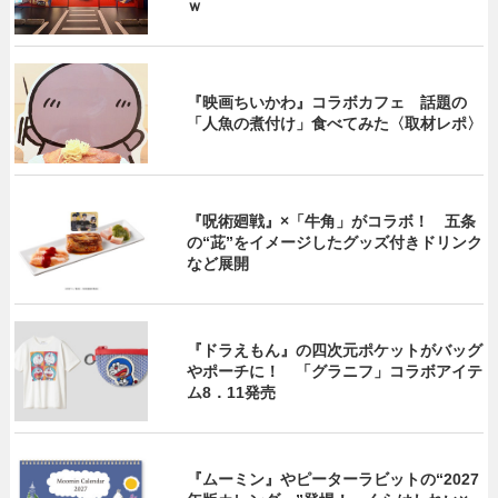
ｗ
『映画ちいかわ』コラボカフェ 話題の
「人魚の煮付け」食べてみた〈取材レポ〉
『呪術廻戦』×「牛角」がコラボ！ 五条
の“茈”をイメージしたグッズ付きドリンク
など展開
『ドラえもん』の四次元ポケットがバッグ
やポーチに！ 「グラニフ」コラボアイテ
ム8．11発売
『ムーミン』やピーターラビットの“2027