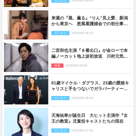
エンタメ
2026/8/8 09:00
来週の『風、薫る』“りん”見上愛、新潟
から東京へ 恵風看護婦会での初仕事に
向かう
エンタメ
2026/8/8 08:15
二宮和也主演『８番出口』が金ローで本
編ノーカット地上波初放送 川村元気監
督＆二宮コメント到着
映画
2026/8/8 08:00
81歳マイケル・ダグラス、23歳の愛娘キ
ャリスと手をつないでガラパーティーに
来場
エンタメ
2026/8/8 08:00
天海祐希が誕生日 大ヒット主演作『女
王の教室』児童役キャストたちの現在
エンタメ
2026/8/8 07:00