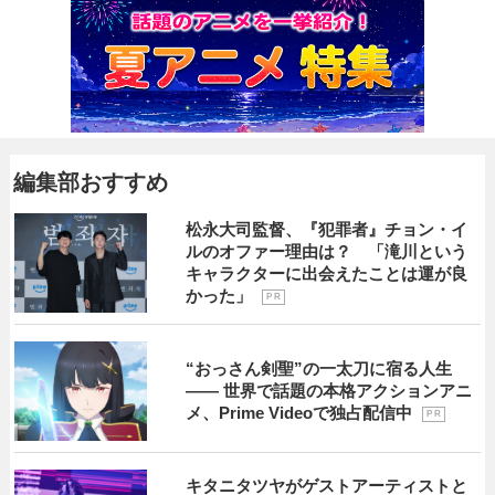
編集部おすすめ
松永大司監督、『犯罪者』チョン・イ
ルのオファー理由は？ 「滝川という
キャラクターに出会えたことは運が良
かった」
P R
“おっさん剣聖”の一太刀に宿る人生
―― 世界で話題の本格アクションアニ
メ、Prime Videoで独占配信中
P R
キタニタツヤがゲストアーティストと