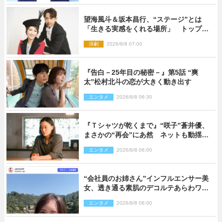
望海風斗＆坂本昌行、“ステージ”とは
「生きる実感をくれる場所」 トップを
走り続ける原動力を語る
演劇
2026/8/8 07:00
『告白－25年目の秘密－』第5話 “爽
太”松村北斗の恋が大きく動き出す
エンタメ
2026/8/8 06:30
『Ｔシャツが乾くまで』“咲子”蒼井優、
まさかの“再会”にあ然 ネットも動揺
「びっくりした!!」「今さら?!」（ネタバ
エンタメ
2026/8/8 06:00
レあり）
“会社員のお姉さん”インフルエンサー美
女、透き通る素肌のデコルテあらわワン
ピ姿に反響
エンタメ
2026/8/8 06:00