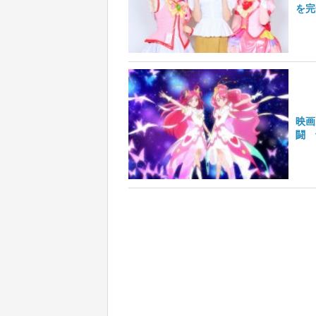
を完
映画
闘 