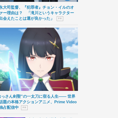
永大司監督、『犯罪者』チョン・イルのオ
ァー理由は？ 「滝川というキャラクター
出会えたことは運が良かった」
P R
おっさん剣聖”の一太刀に宿る人生―― 世界
話題の本格アクションアニメ、Prime Video
独占配信中
P R