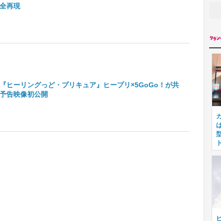
全再現
『ヒーリングっど・プリキュア』ヒープリ×5GoGo！が共
予告映像初公開