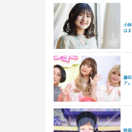
小林
はま
藤田
ア』
映画