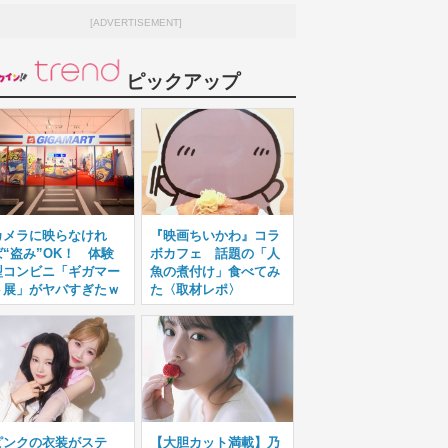
[ADVERTISEMENT]
ピックアップ
カメラに映らなけれ
『映画ちいかわ』コラ
ば“盗み”OK！ 体験
ボカフェ 話題の「人
型コンビニ「ギガマー
魚の煮付け」食べてみ
ト展」がヤバすぎたｗ
た〈取材レポ〉
ピンクの衣装がステ
【大胆カット満載】乃