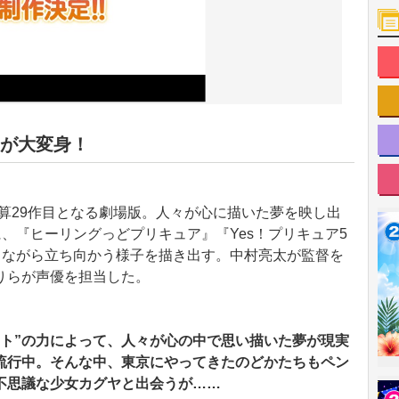
ちが大変身！
算29作目となる劇場版。人々が心に描いた夢を映し出
に、『ヒーリングっどプリキュア』『Yes！プリキュア5
しながら立ち向かう様子を描き出す。中村亮太が監督を
りらが声優を担当した。
ント”の力によって、人々が心の中で思い描いた夢が現実
で流行中。そんな中、東京にやってきたのどかたちもペン
不思議な少女カグヤと出会うが……