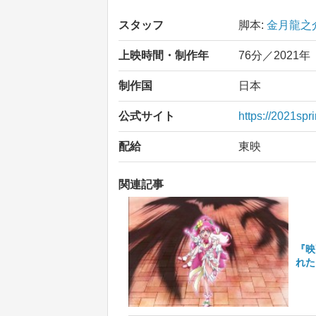
スタッフ
脚本:
金月龍之
上映時間・制作年
76分／2021年
制作国
日本
公式サイト
https://2021spr
配給
東映
関連記事
『映
れた