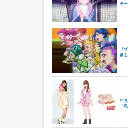
テー
『プ
像も
生見
「私