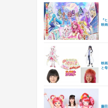
『ヒ
映画
映画
と母
藤田