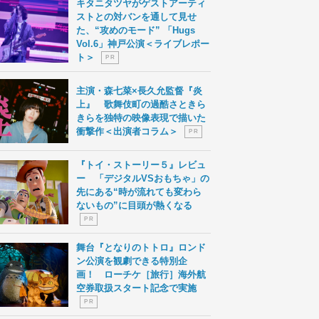
キタニタツヤがゲストアーティ
ストとの対バンを通して見せ
た、“攻めのモード” 「Hugs
Vol.6」神戸公演＜ライブレポー
ト＞
P R
主演・森七菜×長久允監督『炎
上』 歌舞伎町の過酷さときら
きらを独特の映像表現で描いた
衝撃作＜出演者コラム＞
P R
『トイ・ストーリー５』レビュ
ー 「デジタルVSおもちゃ」の
先にある“時が流れても変わら
ないもの”に目頭が熱くなる
P R
舞台『となりのトトロ』ロンド
ン公演を観劇できる特別企
画！ ローチケ［旅行］海外航
空券取扱スタート記念で実施
P R