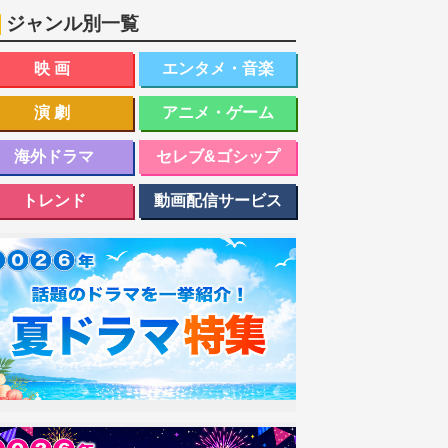
ジャンル別一覧
映画
エンタメ・音楽
演劇
アニメ・ゲーム
海外ドラマ
セレブ&ゴシップ
トレンド
動画配信サービス