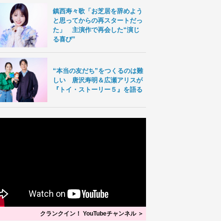
鎮西寿々歌「お芝居を辞めよう
と思ってからの再スタートだっ
た」 主演作で再会した“演じ
る喜び”
“本当の友だち”をつくるのは難
しい 唐沢寿明＆広瀬アリスが
『トイ・ストーリー５』を語る
クランクイン！ YouTubeチャンネル ＞