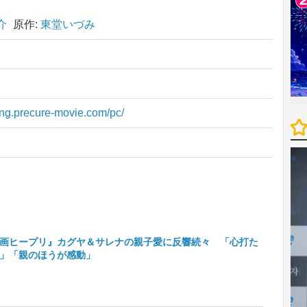
介
原作:
東堂いづみ
ing.precure-movie.com/pc/
画ヒープリ』カグヤ＆サレナの親子愛に反響続々 「心打た
」「親のほうが感動」