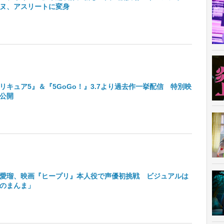
ヌ、アスリートに変身
リキュア5』＆『5GoGo！』3.7より過去作一挙配信 特別映
公開
愛瑠、映画『ヒープリ』本人役で声優初挑戦 ビジュアルは
のまんま」