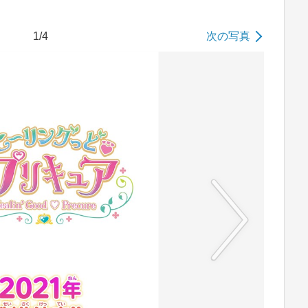
1/4
次の写真
No image