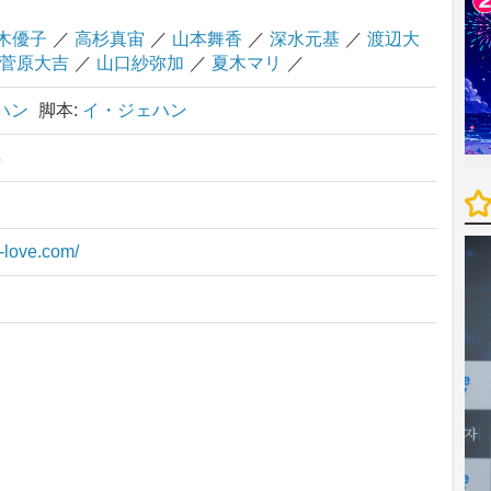
木優子
／
高杉真宙
／
山本舞香
／
深水元基
／
渡辺大
菅原大吉
／
山口紗弥加
／
夏木マリ
／
ハン
脚本:
イ・ジェハン
年
r-love.com/