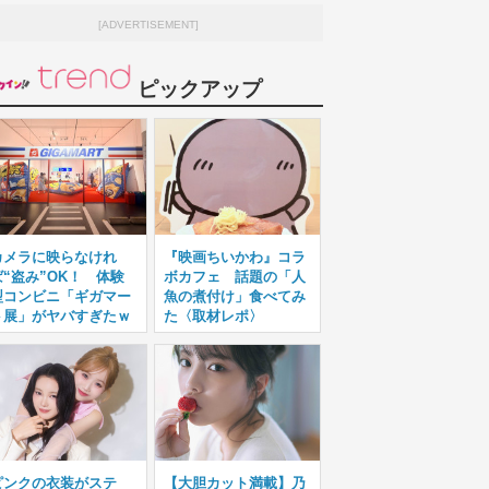
[ADVERTISEMENT]
ピックアップ
カメラに映らなけれ
『映画ちいかわ』コラ
ば“盗み”OK！ 体験
ボカフェ 話題の「人
型コンビニ「ギガマー
魚の煮付け」食べてみ
ト展」がヤバすぎたｗ
た〈取材レポ〉
ピンクの衣装がステ
【大胆カット満載】乃