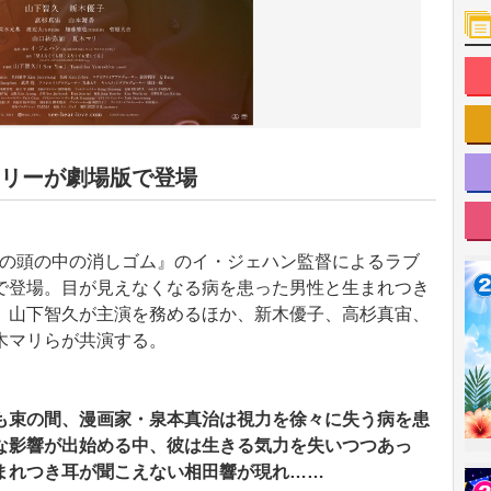
リーが劇場版で登場
された『私の頭の中の消しゴム』のイ・ジェハン監督によるラブ
で登場。目が見えなくなる病を患った男性と生まれつき
。山下智久が主演を務めるほか、新木優子、高杉真宙、
木マリらが共演する。
も束の間、漫画家・泉本真治は視力を徐々に失う病を患
な影響が出始める中、彼は生きる気力を失いつつあっ
まれつき耳が聞こえない相田響が現れ……