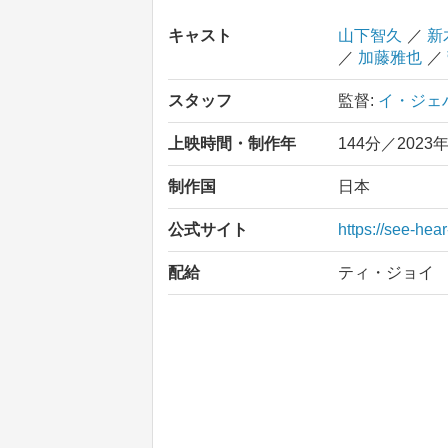
キャスト
山下智久
／
新
／
加藤雅也
／
スタッフ
監督:
イ・ジェ
上映時間・制作年
144分／2023
制作国
日本
公式サイト
https://see-hea
配給
ティ・ジョイ