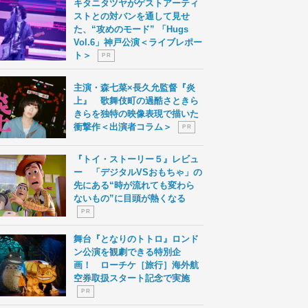
キタニタツヤがゲストアーティ
ストとの対バンを通して見せ
た、“攻めのモード” 「Hugs
Vol.6」神戸公演＜ライブレポー
ト＞
P R
主演・森七菜×長久允監督『炎
上』 歌舞伎町の過酷さときら
きらを独特の映像表現で描いた
衝撃作＜出演者コラム＞
P R
『トイ・ストーリー５』レビュ
ー 「デジタルVSおもちゃ」の
先にある“時が流れても変わら
ないもの”に目頭が熱くなる
P R
舞台『となりのトトロ』ロンド
ン公演を観劇できる特別企
画！ ローチケ［旅行］海外航
空券取扱スタート記念で実施
P R