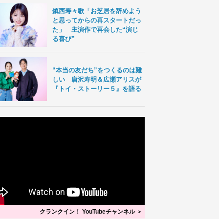
鎮西寿々歌「お芝居を辞めよう
と思ってからの再スタートだっ
た」 主演作で再会した“演じ
る喜び”
“本当の友だち”をつくるのは難
しい 唐沢寿明＆広瀬アリスが
『トイ・ストーリー５』を語る
クランクイン！ YouTubeチャンネル ＞