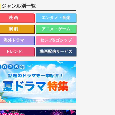
ジャンル別一覧
映画
エンタメ・音楽
演劇
アニメ・ゲーム
海外ドラマ
セレブ&ゴシップ
トレンド
動画配信サービス