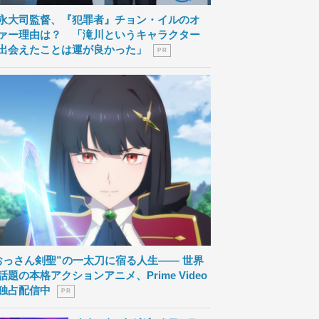
永大司監督、『犯罪者』チョン・イルのオ
ァー理由は？ 「滝川というキャラクター
出会えたことは運が良かった」
P R
おっさん剣聖”の一太刀に宿る人生―― 世界
話題の本格アクションアニメ、Prime Video
独占配信中
P R