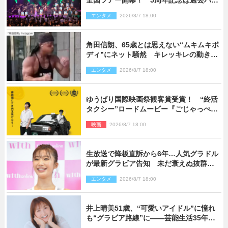
ライト＆クルーズ旅を大満喫！【潜入レ
エンタメ
2026/8/7 18:00
ポート】
角田信朗、65歳とは思えない“ムキムキボ
ディ”にネット騒然 キレッキレの動きを
披露
エンタメ
2026/8/7 18:00
ゆうばり国際映画祭観客賞受賞！ “終活
タクシー”ロードムービー『ごじゃっぺタ
クシー』10月公開＆予告解禁
映画
2026/8/7 18:00
生放送で降板直訴から6年…人気グラドル
が最新グラビア告知 未だ衰えぬ抜群ス
タイルに反響
エンタメ
2026/8/7 18:00
井上晴美51歳、“可愛いアイドル”に憧れ
も“グラビア路線”に――芸能生活35年を
赤裸々に語る 27年ぶりに写真集発売