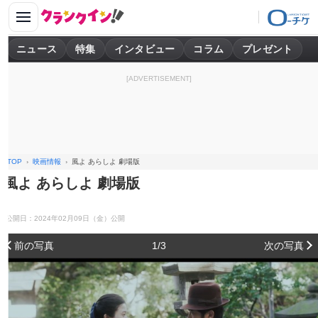
ニュース
特集
インタビュー
コラム
プレゼント
[ADVERTISEMENT]
TOP
映画情報
風よ あらしよ 劇場版
風よ あらしよ 劇場版
公開日：2024年02月09日（金）公開
前の写真
1/3
次の写真