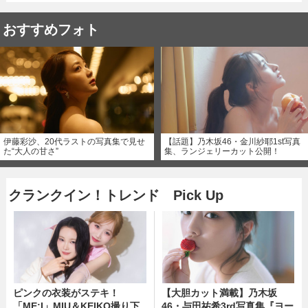
おすすめフォト
伊藤彩沙、20代ラストの写真集で見せ
【話題】乃木坂46・金川紗耶1st写真
た“大人の甘さ”
集、ランジェリーカット公開！
クランクイン！トレンド Pick Up
ピンクの衣装がステキ！
【大胆カット満載】乃木坂
「ME:I」MIU＆KEIKO撮り下
46・与田祐希3rd写真集『ヨー