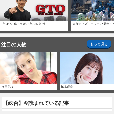
『GTO』連ドラが28年ぶり復活
東京ディズニーシー25周年イ
注目の人物
もっと見る
今田美桜
橋本環奈
【総合】今読まれている記事