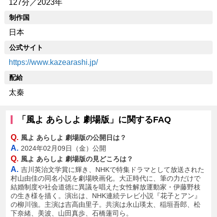
127分／2023年
制作国
日本
公式サイト
https://www.kazearashi.jp/
配給
太秦
「風よ あらしよ 劇場版」に関するFAQ
Q.
風よ あらしよ 劇場版の公開日は？
A.
2024年02月09日（金）公開
Q.
風よ あらしよ 劇場版の見どころは？
A.
吉川英治文学賞に輝き、NHKで特集ドラマとして放送された
村山由佳の同名小説を劇場映画化。大正時代に、筆の力だけで
結婚制度や社会道徳に異議を唱えた女性解放運動家・伊藤野枝
の生き様を描く。演出は、NHK連続テレビ小説『花子とアン』
の柳川強。主演は吉高由里子。共演は永山瑛太、稲垣吾郎、松
下奈緒、美波、山田真歩、石橋蓮司ら。