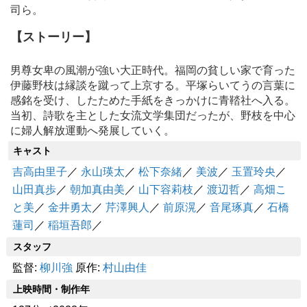
司ら。
【ストーリー】
男尊女卑の風潮が強い大正時代。福岡の貧しい家で育った
伊藤野枝は縁談を蹴って上京する。平塚らいてうの言葉に
感銘を受け、したためた手紙をきっかけに青鞜社へ入る。
当初、詩歌を主とした女流文学集団だったが、野枝を中心
に婦人解放運動へ発展していく。
キャスト
吉高由里子
／
永山瑛太
／
松下奈緒
／
美波
／
玉置玲央
／
山田真歩
／
朝加真由美
／
山下容莉枝
／
渡辺哲
／
高畑こ
と美
／
金井勇太
／
芹澤興人
／
前原滉
／
音尾琢真
／
石橋
蓮司
／
稲垣吾郎
／
スタッフ
監督:
柳川強
原作:
村山由佳
上映時間・制作年