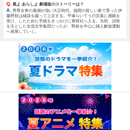
Q.
風よ あらしよ 劇場版のストーリーは？
A.
男尊女卑の風潮が強い大正時代。福岡の貧しい家で育った伊
藤野枝は縁談を蹴って上京する。平塚らいてうの言葉に感銘を
受け、したためた手紙をきっかけに青鞜社へ入る。当初、詩歌
を主とした女流文学集団だったが、野枝を中心に婦人解放運動
へ発展していく。