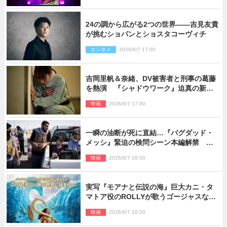
24の調から広がる2つの世界――吉見友貴
が挑むショパンとショスタコーヴィチ
エンタメ
2026/8/7 17:00
吉岡里帆＆奈緒、DV被害者と刑事の葛藤
を熱演 『シャドウワーク』迫真の新場
面写真公開
映画
2026/8/7 17:00
一瞬の油断が死に直結…『バグダッド・
メッシ』緊迫の検問シーン本編解禁 監
督メッセージも到着
映画
2026/8/7 16:50
実写『モアナと伝説の海』巨大カニ・タ
マトア役のROLLYが歌うゴージャスな劇
中歌「シャイニー」本編映像解禁
映画
2026/8/7 16:00