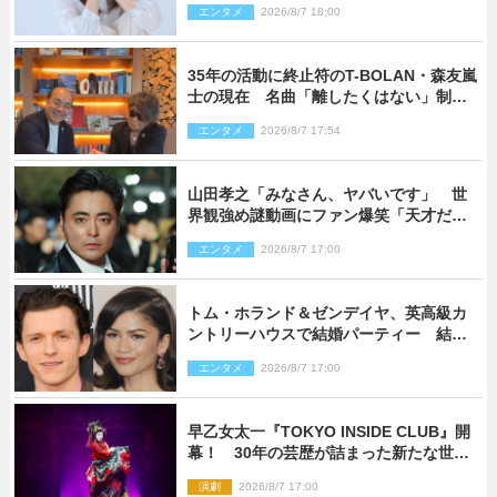
エンタメ
2026/8/7 18:00
35年の活動に終止符のT-BOLAN・森友嵐
士の現在 名曲「離したくはない」制作
秘話も
エンタメ
2026/8/7 17:54
山田孝之「みなさん、ヤバいです」 世
界観強め謎動画にファン爆笑「天才だ
わ」
エンタメ
2026/8/7 17:00
トム・ホランド＆ゼンデイヤ、英高級カ
ントリーハウスで結婚パーティー 結婚
指輪を身に着けたトムも初キャッチ
エンタメ
2026/8/7 17:00
早乙女太一『TOKYO INSIDE CLUB』開
幕！ 30年の芸歴が詰まった新たな世界
観
演劇
2026/8/7 17:00