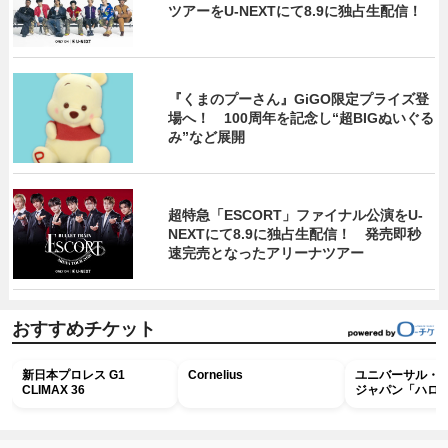
ツアーをU‐NEXTにて8.9に独占生配信！
『くまのプーさん』GiGO限定プライズ登
場へ！ 100周年を記念し“超BIGぬいぐる
み”など展開
超特急「ESCORT」ファイナル公演をU-
NEXTにて8.9に独占生配信！ 発売即秒
速完売となったアリーナツアー
おすすめチケット
新日本プロレス G1
Cornelius
ユニバーサル・
CLIMAX 36
ジャパン「ハロ
ホラー・ナイト 
ナイト～パス」