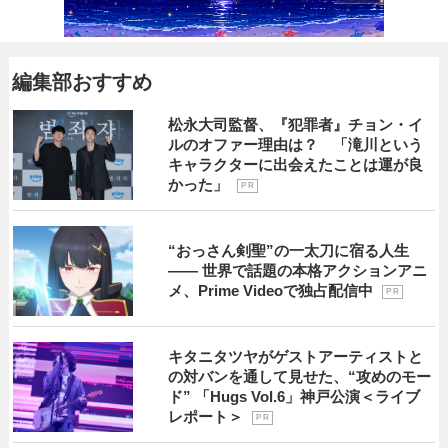
編集部おすすめ
松永大司監督、『犯罪者』チョン・イ
ルのオファー理由は？ 「滝川という
キャラクターに出会えたことは運が良
かった」
P R
“おっさん剣聖”の一太刀に宿る人生
―― 世界で話題の本格アクションアニ
メ、Prime Videoで独占配信中
P R
キタニタツヤがゲストアーティストと
の対バンを通して見せた、“攻めのモー
ド” 「Hugs Vol.6」神戸公演＜ライブ
レポート＞
P R