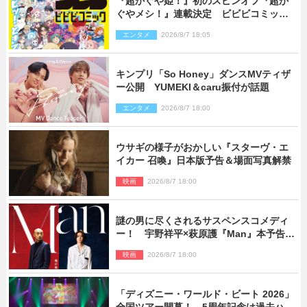
『超かぐや姫！』初のスピンオフ『超か
ぐやメシ！』連載決定 ビビビコミック
創刊で31作品一挙公開
エンタメ
2026/8/7 18:05
キンプリ「So Honey」ダンスMVティザ
ー公開 YUMEKI＆caru振付が話題
エンタメ
2026/8/7 18:00
ウサギの様子がおかしい『スターヴ・エ
イカー 召喚』日本版予告＆場面写真解禁
映画
2026/8/7 18:00
謎の男に尽くされるサスペンスコメディ
ー！ 宇野祥平×萩原護『Man』本予告＆
新ビジュアル解禁
映画
2026/8/7 18:00
「ディズニー・ワールド・ビート 2026」
全国ツアー開幕！ 5周年記念は過去ハイ