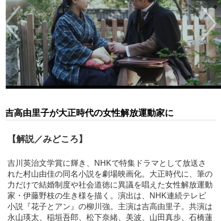
吉高由里子が大正時代の女性解放運動家に
【解説／みどころ】
吉川英治文学賞に輝き、NHKで特集ドラマとして放送さ
れた村山由佳の同名小説を劇場映画化。大正時代に、筆の
力だけで結婚制度や社会道徳に異議を唱えた女性解放運動
家・伊藤野枝の生き様を描く。演出は、NHK連続テレビ
小説『花子とアン』の柳川強。主演は吉高由里子。共演は
永山瑛太、稲垣吾郎、松下奈緒、美波、山田真歩、石橋蓮