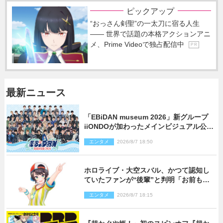
ピックアップ
“おっさん剣聖”の一太刀に宿る人生
―― 世界で話題の本格アクションアニ
メ、Prime Videoで独占配信中
P R
最新ニュース
「EBiDAN museum 2026」新グループ
iiONDOが加わったメインビジュアル公
開！ 開催記念グッズラインナップも
エンタメ
2026/8/7 18:50
ホロライブ・大空スバル、かつて認知し
ていたファンが“後輩”と判明「お前もし
かしてあのときの？」
エンタメ
2026/8/7 18:15