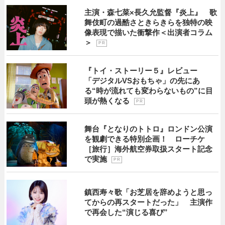
主演・森七菜×長久允監督『炎上』 歌
舞伎町の過酷さときらきらを独特の映
像表現で描いた衝撃作＜出演者コラム
＞
P R
『トイ・ストーリー５』レビュー
「デジタルVSおもちゃ」の先にあ
る“時が流れても変わらないもの”に目
頭が熱くなる
P R
舞台『となりのトトロ』ロンドン公演
を観劇できる特別企画！ ローチケ
［旅行］海外航空券取扱スタート記念
で実施
P R
鎮西寿々歌「お芝居を辞めようと思っ
てからの再スタートだった」 主演作
で再会した“演じる喜び”