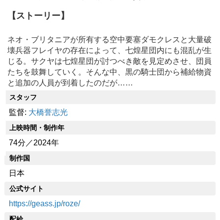
【ストーリー】
ネオ・ブリタニアが所有する空中要塞ダモクレスと大量破
壊兵器フレイヤの存在によって、七煌星団内にも混乱が生
じる。サクヤは七煌星団が討つべき敵を見定めさせ、団員
たちを鼓舞していく。そんな中、黒の騎士団から補給物資
と追加の人員が到着したのだが……
スタッフ
監督:
大橋誉志光
上映時間・制作年
74分／2024年
制作国
日本
公式サイト
https://geass.jp/roze/
配給