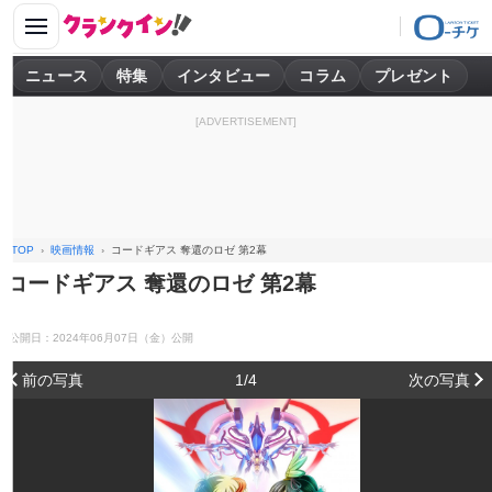
ニュース
特集
インタビュー
コラム
プレゼント
[ADVERTISEMENT]
TOP
映画情報
コードギアス 奪還のロゼ 第2幕
コードギアス 奪還のロゼ 第2幕
公開日：2024年06月07日（金）公開
前の写真
1/4
次の写真