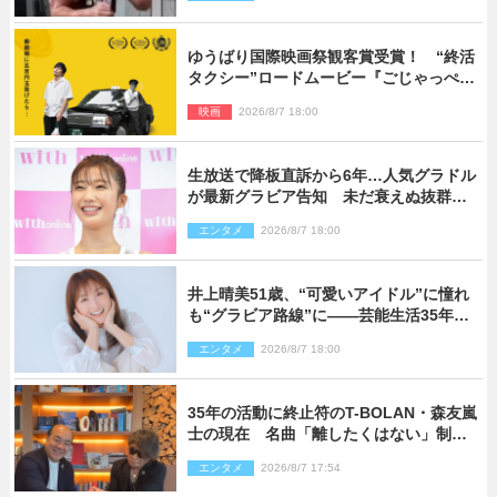
ゆうばり国際映画祭観客賞受賞！ “終活
タクシー”ロードムービー『ごじゃっぺタ
クシー』10月公開＆予告解禁
映画
2026/8/7 18:00
生放送で降板直訴から6年…人気グラドル
が最新グラビア告知 未だ衰えぬ抜群ス
タイルに反響
エンタメ
2026/8/7 18:00
井上晴美51歳、“可愛いアイドル”に憧れ
も“グラビア路線”に――芸能生活35年を
赤裸々に語る 27年ぶりに写真集発売
エンタメ
2026/8/7 18:00
35年の活動に終止符のT-BOLAN・森友嵐
士の現在 名曲「離したくはない」制作
秘話も
エンタメ
2026/8/7 17:54