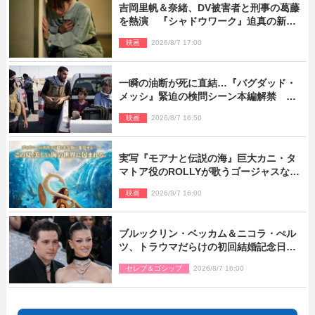
吉岡里帆＆奈緒、DV被害者と刑事の葛藤
を熱演 『シャドウワーク』迫真の新場
面写真公開
映画
2026/8/7 17:00
一瞬の油断が死に直結…『バグダッド・
メッシ』緊迫の検問シーン本編解禁 監
督メッセージも到着
映画
2026/8/7 16:50
実写『モアナと伝説の海』巨大カニ・タ
マトア役のROLLYが歌うゴージャスな劇
中歌「シャイニー」本編映像解禁
映画
2026/8/7 16:00
ブルックリン・ベッカム＆ニコラ・ぺル
ツ、トラウマだらけの初回結婚記念日は
もう祝わない
セレブ＆ゴシップ
2026/8/7 16:00