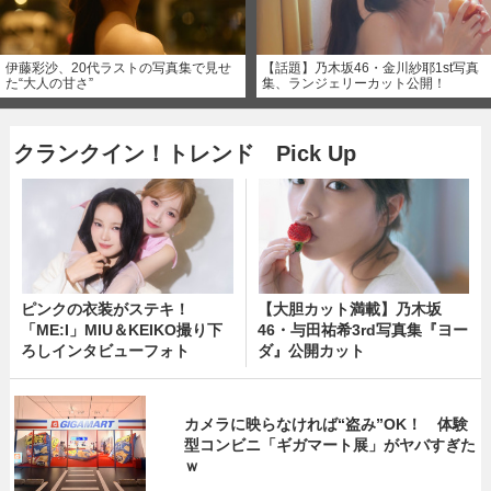
伊藤彩沙、20代ラストの写真集で見せ
【話題】乃木坂46・金川紗耶1st写真
た“大人の甘さ”
集、ランジェリーカット公開！
クランクイン！トレンド Pick Up
ピンクの衣装がステキ！
【大胆カット満載】乃木坂
「ME:I」MIU＆KEIKO撮り下
46・与田祐希3rd写真集『ヨー
ろしインタビューフォト
ダ』公開カット
カメラに映らなければ“盗み”OK！ 体験
型コンビニ「ギガマート展」がヤバすぎた
ｗ