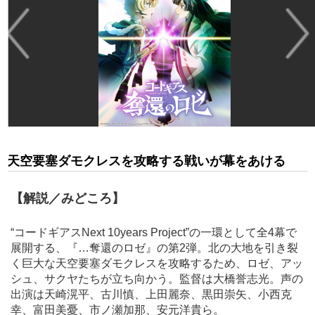
天空要塞ダモクレスを攻略する戦いが幕をあける
【解説／みどころ】
“コードギアスNext 10years Project”の一環として全4幕で
展開する、『…奪還のロゼ』の第2弾。北の大地を引き裂
く巨大な天空要塞ダモクレスを攻略するため、ロゼ、アッ
シュ、サクヤたちが立ち向かう。監督は大橋誉志光。声の
出演は天崎滉平、古川慎、上田麗奈、黒田崇矢、小西克
幸、富田美憂、市ノ瀬加那、安元洋貴ら。