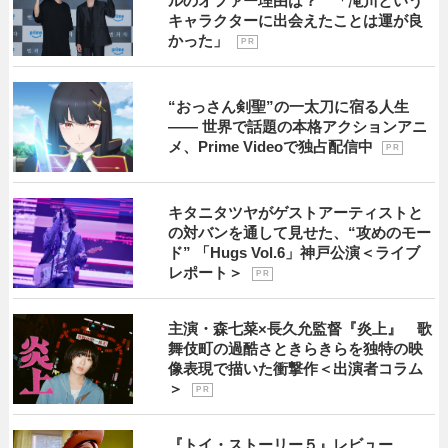
ルのオファー理由は？ 「滝川という
キャラクターに出会えたことは運が良
かった」
P R
“おっさん剣聖”の一太刀に宿る人生
―― 世界で話題の本格アクションアニ
メ、Prime Videoで独占配信中
P R
キタニタツヤがゲストアーティストと
の対バンを通して見せた、“攻めのモー
ド” 「Hugs Vol.6」神戸公演＜ライブ
レポート＞
P R
主演・森七菜×長久允監督『炎上』 歌
舞伎町の過酷さときらきらを独特の映
像表現で描いた衝撃作＜出演者コラム
＞
P R
『トイ・ストーリー５』レビュー