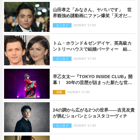
山田孝之「みなさん、ヤバいです」 世
界観強め謎動画にファン爆笑「天才だ
わ」
エンタメ
2026/8/7 17:00
トム・ホランド＆ゼンデイヤ、英高級カ
ントリーハウスで結婚パーティー 結婚
指輪を身に着けたトムも初キャッチ
エンタメ
2026/8/7 17:00
早乙女太一『TOKYO INSIDE CLUB』開
幕！ 30年の芸歴が詰まった新たな世界
観
演劇
2026/8/7 17:00
24の調から広がる2つの世界――吉見友貴
が挑むショパンとショスタコーヴィチ
エンタメ
2026/8/7 17:00