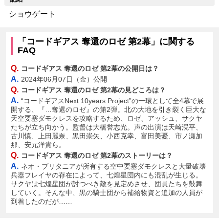
ショウゲート
「コードギアス 奪還のロゼ 第2幕」に関する
FAQ
Q.
コードギアス 奪還のロゼ 第2幕の公開日は？
A.
2024年06月07日（金）公開
Q.
コードギアス 奪還のロゼ 第2幕の見どころは？
A.
“コードギアスNext 10years Project”の一環として全4幕で展
開する、『…奪還のロゼ』の第2弾。北の大地を引き裂く巨大な
天空要塞ダモクレスを攻略するため、ロゼ、アッシュ、サクヤ
たちが立ち向かう。監督は大橋誉志光。声の出演は天崎滉平、
古川慎、上田麗奈、黒田崇矢、小西克幸、富田美憂、市ノ瀬加
那、安元洋貴ら。
Q.
コードギアス 奪還のロゼ 第2幕のストーリーは？
A.
ネオ・ブリタニアが所有する空中要塞ダモクレスと大量破壊
兵器フレイヤの存在によって、七煌星団内にも混乱が生じる。
サクヤは七煌星団が討つべき敵を見定めさせ、団員たちを鼓舞
していく。そんな中、黒の騎士団から補給物資と追加の人員が
到着したのだが……