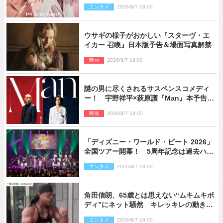
エンタメ
2026/8/7 18:00
ウサギの様子がおかしい『スターヴ・エ
イカー 召喚』日本版予告＆場面写真解禁
映画
2026/8/7 18:00
謎の男に尽くされるサスペンスコメディ
ー！ 宇野祥平×萩原護『Man』本予告＆
新ビジュアル解禁
映画
2026/8/7 18:00
「ディズニー・ワールド・ビート 2026」
全国ツアー開幕！ 5周年記念は過去ハイ
ライト＆クルーズ旅を大満喫！【潜入レ
エンタメ
2026/8/7 18:00
ポート】
角田信朗、65歳とは思えない“ムキムキボ
ディ”にネット騒然 キレッキレの動きを
披露
エンタメ
2026/8/7 18:00