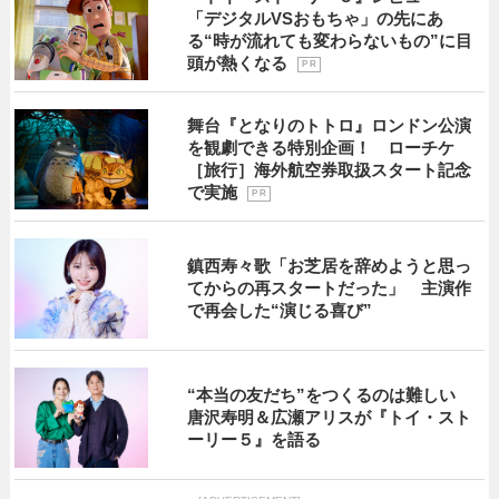
「デジタルVSおもちゃ」の先にあ
る“時が流れても変わらないもの”に目
頭が熱くなる
P R
舞台『となりのトトロ』ロンドン公演
を観劇できる特別企画！ ローチケ
［旅行］海外航空券取扱スタート記念
で実施
P R
鎮西寿々歌「お芝居を辞めようと思っ
てからの再スタートだった」 主演作
で再会した“演じる喜び”
“本当の友だち”をつくるのは難しい
唐沢寿明＆広瀬アリスが『トイ・スト
ーリー５』を語る