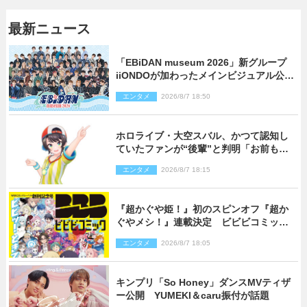
最新ニュース
「EBiDAN museum 2026」新グループ
iiONDOが加わったメインビジュアル公
開！ 開催記念グッズラインナップも
エンタメ
2026/8/7 18:50
ホロライブ・大空スバル、かつて認知し
ていたファンが“後輩”と判明「お前もし
かしてあのときの？」
エンタメ
2026/8/7 18:15
『超かぐや姫！』初のスピンオフ『超か
ぐやメシ！』連載決定 ビビビコミック
創刊で31作品一挙公開
エンタメ
2026/8/7 18:05
キンプリ「So Honey」ダンスMVティザ
ー公開 YUMEKI＆caru振付が話題