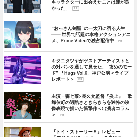
キャラクターに出会えたことは運が良
かった」
P R
“おっさん剣聖”の一太刀に宿る人生
―― 世界で話題の本格アクションアニ
メ、Prime Videoで独占配信中
P R
キタニタツヤがゲストアーティストと
の対バンを通して見せた、“攻めのモー
ド” 「Hugs Vol.6」神戸公演＜ライブ
レポート＞
P R
主演・森七菜×長久允監督『炎上』 歌
舞伎町の過酷さときらきらを独特の映
像表現で描いた衝撃作＜出演者コラム
＞
P R
『トイ・ストーリー５』レビュー