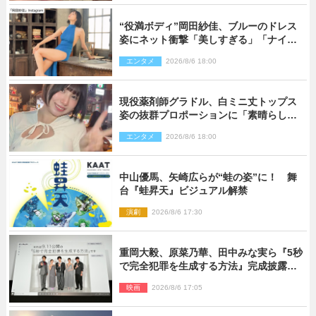
“役満ボディ”岡田紗佳、ブルーのドレス
姿にネット衝撃「美しすぎる」「ナイ
ス」
エンタメ
2026/8/6 18:00
現役薬剤師グラドル、白ミニ丈トップス
姿の抜群プロポーションに「素晴らしす
ぎる」「すっっっご！」とネット絶賛
エンタメ
2026/8/6 18:00
中山優馬、矢崎広らが“蛙の姿”に！ 舞
台『蛙昇天』ビジュアル解禁
演劇
2026/8/6 17:30
重岡大毅、原菜乃華、田中みな実ら『5秒
で完全犯罪を生成する方法』完成披露に
登壇！ それぞれのAI活用術も発表
映画
2026/8/6 17:05