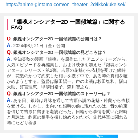
https://anime-gintama.com/on_theater_2d/ikkokukeisei/
「銀魂オンシアター2D 一国傾城篇」に関する
FAQ
Q.
銀魂オンシアター2D 一国傾城篇の公開日は？
A.
2024年6月21日（金）公開
Q.
銀魂オンシアター2D 一国傾城篇の見どころは？
A.
空知英秋の漫画『銀魂』を原作にしたアニメシリーズから、
人気エピソードを再編集し、おまけ映像を加えた『銀魂オンシ
アター』シリーズ・第2弾。吉原の花魁から依頼を受けた銀時
が、花魁のかつて約束した相手を捜す中で、ある噂の真相を確
かめようとする。監督は藤田陽一。声の出演は杉田智和、阪口
大助、釘宮理恵、甲斐田裕子、森川智之ら。
Q.
銀魂オンシアター2D 一国傾城篇のストーリーは？
A.
ある日、銀時は月詠を通して吉原伝説の花魁・鈴蘭から依頼
を受ける。しかし、出向いた銀時の前に現れたのは、昔の約束
を信じて吉原に留まる老婆だった。日輪から事情を聞いた銀時
と月詠は、約束の相手を捜し始めるのだが、先代将軍に関わる
噂にたどり着き……