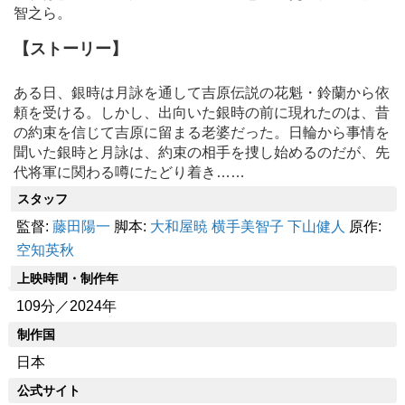
智之ら。
【ストーリー】
ある日、銀時は月詠を通して吉原伝説の花魁・鈴蘭から依
頼を受ける。しかし、出向いた銀時の前に現れたのは、昔
の約束を信じて吉原に留まる老婆だった。日輪から事情を
聞いた銀時と月詠は、約束の相手を捜し始めるのだが、先
代将軍に関わる噂にたどり着き……
スタッフ
監督:
藤田陽一
脚本:
大和屋暁
横手美智子
下山健人
原作:
空知英秋
上映時間・制作年
109分／2024年
制作国
日本
公式サイト