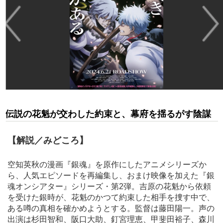
伝説の花魁が交わした約束と、幕府を揺るがす陰謀
【解説／みどころ】
空知英秋の漫画『銀魂』を原作にしたアニメシリーズか
ら、人気エピソードを再編集し、おまけ映像を加えた『銀
魂オンシアター』シリーズ・第2弾。吉原の花魁から依頼
を受けた銀時が、花魁のかつて約束した相手を捜す中で、
ある噂の真相を確かめようとする。監督は藤田陽一。声の
出演は杉田智和、阪口大助、釘宮理恵、甲斐田裕子、森川