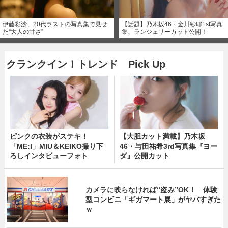
伊藤彩沙、20代ラストの写真集で見せ
【話題】乃木坂46・金川紗耶1st写真
た“大人の甘さ”
集、ランジェリーカット公開！
クランクイン！トレンド Pick Up
ピンクの衣装がステキ！
【大胆カット満載】乃木坂
「ME:I」MIU＆KEIKO撮り下
46・与田祐希3rd写真集『ヨー
ろしインタビューフォト
ダ』公開カット
カメラに映らなければ“盗み”OK！ 体験
型コンビニ「ギガマート展」がヤバすぎた
ｗ