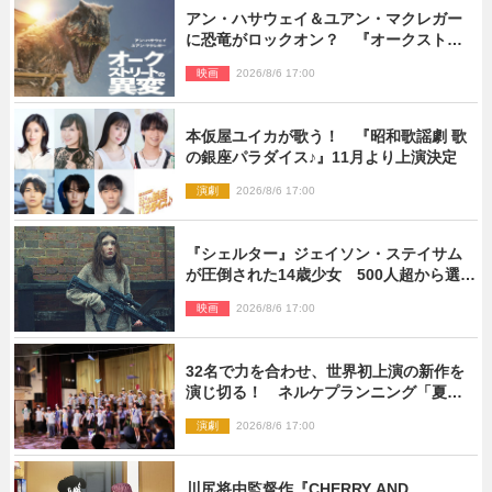
アン・ハサウェイ＆ユアン・マクレガー
に恐竜がロックオン？ 『オークストリ
ートの異変』新ビジュアル＆本編映像初
映画
2026/8/6 17:00
解禁
本仮屋ユイカが歌う！ 『昭和歌謡劇 歌
の銀座パラダイス♪』11月より上演決定
演劇
2026/8/6 17:00
『シェルター』ジェイソン・ステイサム
が圧倒された14歳少女 500人超から選出
された新鋭ボディ・レイ・ブレスナック
映画
2026/8/6 17:00
とは
32名で力を合わせ、世界初上演の新作を
演じ切る！ ネルケプランニング「夏休
み！オン・ワークショップ2026」レポー
演劇
2026/8/6 17:00
ト【最終日】
川尻将由監督作『CHERRY AND