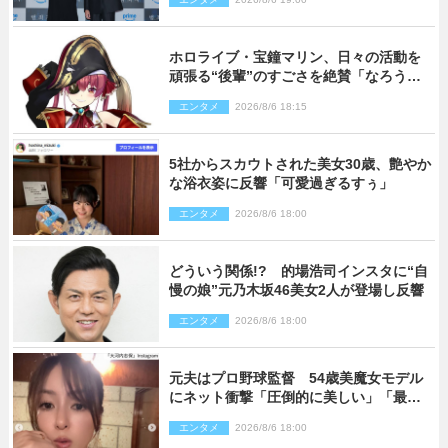
かった」
ホロライブ・宝鐘マリン、日々の活動を
頑張る“後輩”のすごさを絶賛「なろう系
主人公まである」
エンタメ
2026/8/6 18:15
5社からスカウトされた美女30歳、艶やか
な浴衣姿に反響「可愛過ぎるすぅ」
エンタメ
2026/8/6 18:00
どういう関係!? 的場浩司インスタに“自
慢の娘”元乃木坂46美女2人が登場し反響
エンタメ
2026/8/6 18:00
元夫はプロ野球監督 54歳美魔女モデル
にネット衝撃「圧倒的に美しい」「最強
クラス」「うっとり」
エンタメ
2026/8/6 18:00