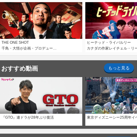
THE ONE SHOT
ヒーテッド・ライバルリー
千鳥・大悟が企画・プロデュー…
カナダの作家レイチェル・リ
おすすめ動画
もっと見る
『GTO』連ドラが28年ぶり復活
東京ディズニーシー25周年イ