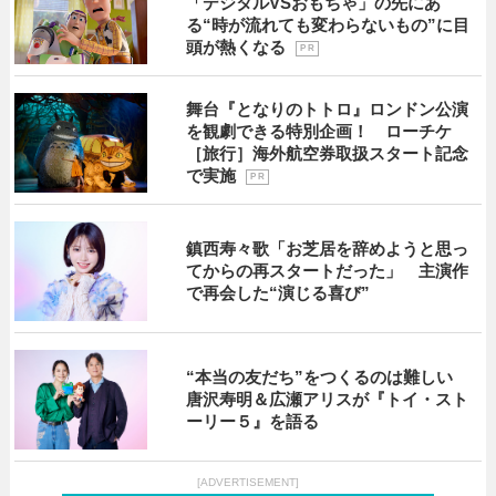
「デジタルVSおもちゃ」の先にあ
る“時が流れても変わらないもの”に目
頭が熱くなる
P R
舞台『となりのトトロ』ロンドン公演
を観劇できる特別企画！ ローチケ
［旅行］海外航空券取扱スタート記念
で実施
P R
鎮西寿々歌「お芝居を辞めようと思っ
てからの再スタートだった」 主演作
で再会した“演じる喜び”
“本当の友だち”をつくるのは難しい
唐沢寿明＆広瀬アリスが『トイ・スト
ーリー５』を語る
[ADVERTISEMENT]