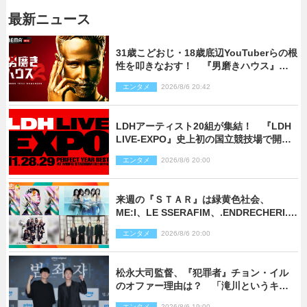
最新ニュース
31歳こどおじ・18歳底辺YouTuberらの根
性を叩きなおす！ 『男磨きハウス』第2
弾コーチ陣発表
エンタメ
2026/8/6 20:42
LDHアーティスト20組が集結！ 『LDH
LIVE‐EXPO』史上初の国立競技場で開催
決定
エンタメ
2026/8/6 20:00
来週の『ＳＴＡＲ』は緑黄色社会、
ME:I、LE SSERAFIM、.ENDRECHERI.が
話題曲をパフォーマンス！
エンタメ
2026/8/6 20:00
松永大司監督、『犯罪者』チョン・イル
のオファー理由は？ 「滝川というキャ
ラクターに出会えたことは本当に運が良
エンタメ
2026/8/6 19:00