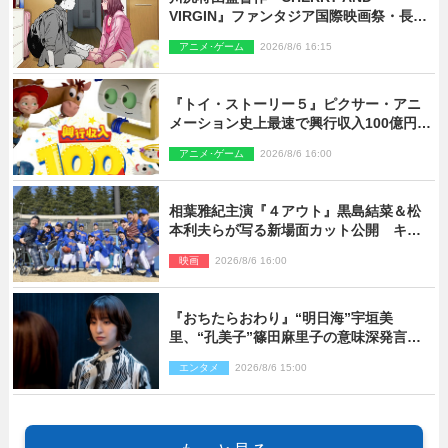
VIRGIN』ファンタジア国際映画祭・長編
アニメ部門で観客賞・金賞受賞！
アニメ･ゲーム
2026/8/6 16:15
『トイ・ストーリー５』ピクサー・アニ
メーション史上最速で興行収入100億円突
破 シリーズNo.1興収が目前
アニメ･ゲーム
2026/8/6 16:00
相葉雅紀主演『４アウト』黒島結菜＆松
本利夫らが写る新場面カット公開 キャ
スト登壇イベントも決定
映画
2026/8/6 16:00
『おちたらおわり』“明日海”宇垣美
里、“孔美子”篠田麻里子の意味深発言に
絶句 ネット驚き「まさか」「意外な展
エンタメ
2026/8/6 15:00
開」