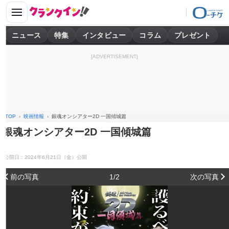
ニュース
特集
インタビュー
コラム
プレゼント
[ADVERTISEMENT]
TOP
映画情報
銀魂オンシアター2D 一国傾城篇
銀魂オンシアター2D 一国傾城篇
公開日：2024年6月21日（金）公開
前の写真
1/2
次の写真