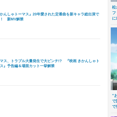
松
フ
かんしゃトーマス』20年愛された定番曲を新キャラ総出演で
に
！ 新MV解禁
マス、トラブル大量発生で大ピンチ!? 『映画 きかんしゃト
ス』予告編＆場面カット一挙解禁
“
で
で