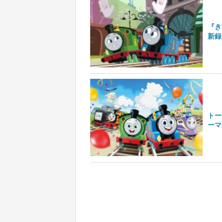
『き
新録
トー
ーマ