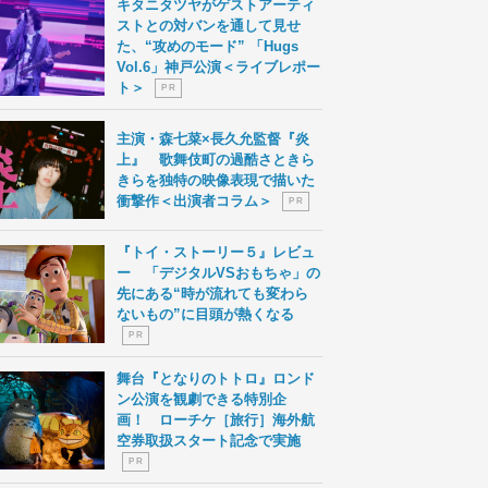
キタニタツヤがゲストアーティ
ストとの対バンを通して見せ
た、“攻めのモード” 「Hugs
Vol.6」神戸公演＜ライブレポー
ト＞
P R
主演・森七菜×長久允監督『炎
上』 歌舞伎町の過酷さときら
きらを独特の映像表現で描いた
衝撃作＜出演者コラム＞
P R
『トイ・ストーリー５』レビュ
ー 「デジタルVSおもちゃ」の
先にある“時が流れても変わら
ないもの”に目頭が熱くなる
P R
舞台『となりのトトロ』ロンド
ン公演を観劇できる特別企
画！ ローチケ［旅行］海外航
空券取扱スタート記念で実施
P R