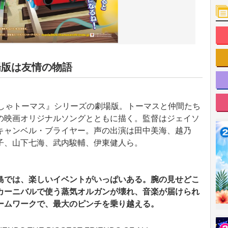
場版は友情の物語
んしゃトーマス』シリーズの劇場版。トーマスと仲間たち
の映画オリジナルソングとともに描く。監督はジェイソ
キャンベル・ブライヤー。声の出演は田中美海、越乃
子、山下七海、武内駿輔、伊東健人ら。
島では、楽しいイベントがいっぱいある。腕の見せどこ
カーニバルで使う蒸気オルガンが壊れ、音楽が届けられ
ームワークで、最大のピンチを乗り越える。