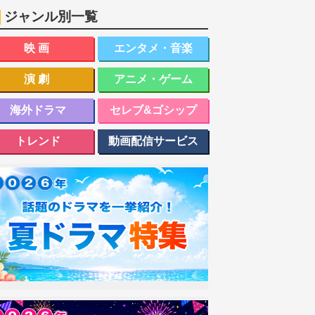
ジャンル別一覧
映画
エンタメ・音楽
演劇
アニメ・ゲーム
海外ドラマ
セレブ&ゴシップ
トレンド
動画配信サービス