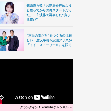
鎮西寿々歌「お芝居を辞めよう
と思ってからの再スタートだっ
た」 主演作で再会した“演じ
る喜び”
“本当の友だち”をつくるのは難
しい 唐沢寿明＆広瀬アリスが
『トイ・ストーリー５』を語る
クランクイン！ YouTubeチャンネル ＞