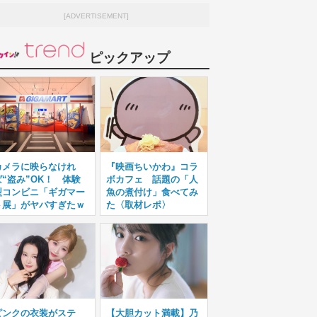
[ADVERTISEMENT]
ピックアップ
カメラに映らなけれ
『映画ちいかわ』コラ
ば“盗み”OK！ 体験
ボカフェ 話題の「人
型コンビニ「ギガマー
魚の煮付け」食べてみ
ト展」がヤバすぎたｗ
た〈取材レポ〉
ピンクの衣装がステ
【大胆カット満載】乃