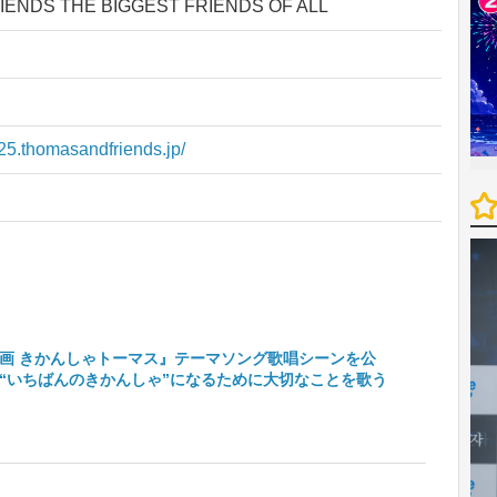
IENDS THE BIGGEST FRIENDS OF ALL
25.thomasandfriends.jp/
画 きかんしゃトーマス』テーマソング歌唱シーンを公
“いちばんのきかんしゃ”になるために⼤切なことを歌う