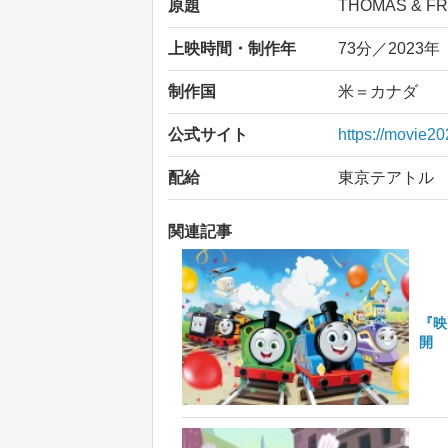
原題
THOMAS & FR
上映時間・制作年
73分／2023年
制作国
米＝カナダ
公式サイト
https://movie20
配給
東京テアトル
関連記事
『映
開 