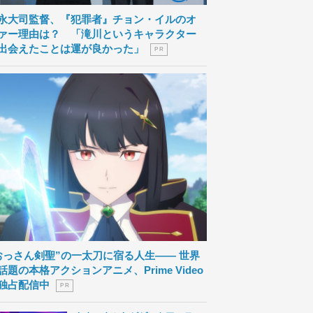
永大司監督、『犯罪者』チョン・イルのオ
ァー理由は？ 「滝川というキャラクター
出会えたことは運が良かった」
P R
おっさん剣聖”の一太刀に宿る人生―― 世界
話題の本格アクションアニメ、Prime Video
独占配信中
P R