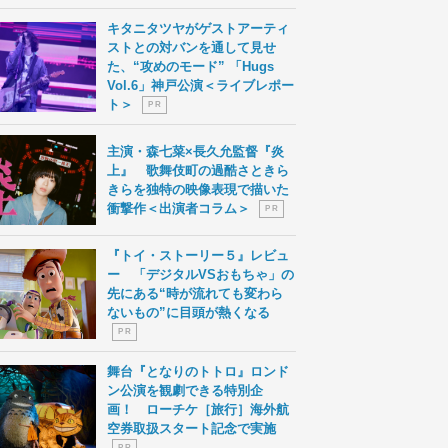
キタニタツヤがゲストアーティ
ストとの対バンを通して見せ
た、“攻めのモード” 「Hugs
Vol.6」神戸公演＜ライブレポー
ト＞
P R
主演・森七菜×長久允監督『炎
上』 歌舞伎町の過酷さときら
きらを独特の映像表現で描いた
衝撃作＜出演者コラム＞
P R
『トイ・ストーリー５』レビュ
ー 「デジタルVSおもちゃ」の
先にある“時が流れても変わら
ないもの”に目頭が熱くなる
P R
舞台『となりのトトロ』ロンド
ン公演を観劇できる特別企
画！ ローチケ［旅行］海外航
空券取扱スタート記念で実施
P R