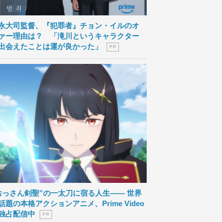
永大司監督、『犯罪者』チョン・イルのオ
ァー理由は？ 「滝川というキャラクター
出会えたことは運が良かった」
P R
おっさん剣聖”の一太刀に宿る人生―― 世界
話題の本格アクションアニメ、Prime Video
独占配信中
P R