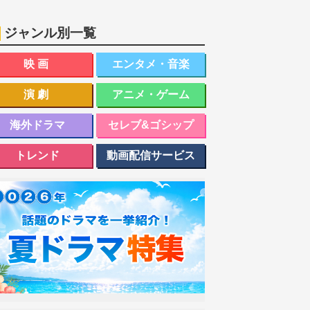
ジャンル別一覧
映画
エンタメ・音楽
演劇
アニメ・ゲーム
海外ドラマ
セレブ&ゴシップ
トレンド
動画配信サービス