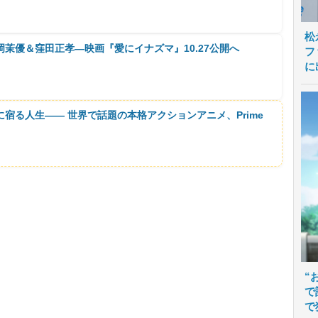
松
茉優＆窪田正孝―映画『愛にイナズマ』10.27公開へ
フ
に
に宿る人生―― 世界で話題の本格アクションアニメ、Prime
“
で
で