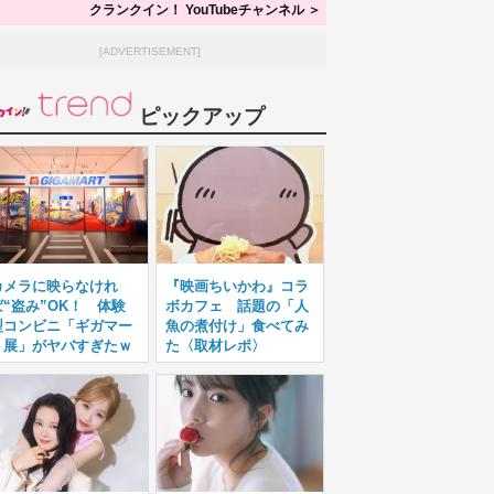
クランクイン！ YouTubeチャンネル ＞
[ADVERTISEMENT]
ピックアップ
カメラに映らなけれ
『映画ちいかわ』コラ
ば“盗み”OK！ 体験
ボカフェ 話題の「人
型コンビニ「ギガマー
魚の煮付け」食べてみ
ト展」がヤバすぎたｗ
た〈取材レポ〉