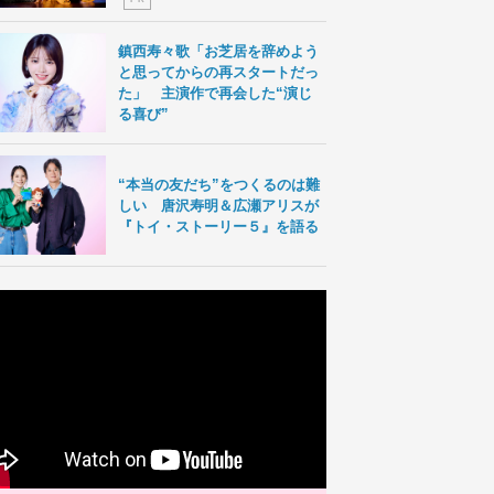
鎮西寿々歌「お芝居を辞めよう
と思ってからの再スタートだっ
た」 主演作で再会した“演じ
る喜び”
“本当の友だち”をつくるのは難
しい 唐沢寿明＆広瀬アリスが
『トイ・ストーリー５』を語る