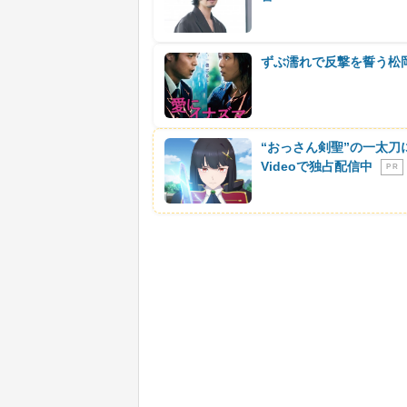
ずぶ濡れで反撃を誓う松岡
“おっさん剣聖”の一太刀
Videoで独占配信中
P R