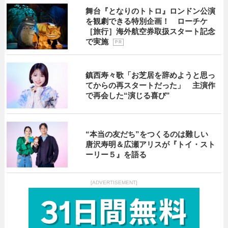
舞台『となりのトトロ』ロンドン公演
を観劇できる特別企画！ ローチケ
［旅行］海外航空券取扱スタート記念
で実施
P R
鎮西寿々歌「お芝居を辞めようと思っ
てからの再スタートだった」 主演作
で再会した“演じる喜び”
“本当の友だち”をつくるのは難しい
唐沢寿明＆広瀬アリスが『トイ・スト
ーリー５』を語る
[ADVERTISEMENT]