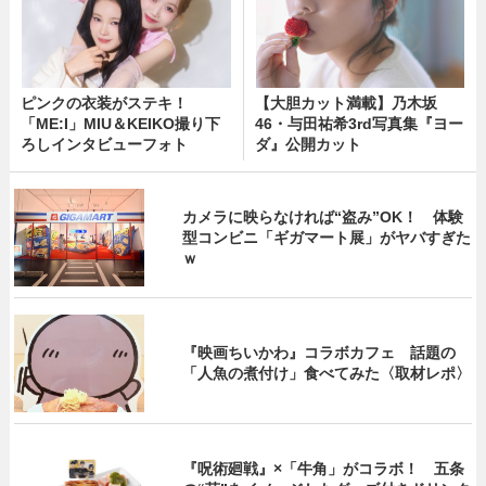
ピンクの衣装がステキ！
【大胆カット満載】乃木坂
「ME:I」MIU＆KEIKO撮り下
46・与田祐希3rd写真集『ヨー
ろしインタビューフォト
ダ』公開カット
カメラに映らなければ“盗み”OK！ 体験
型コンビニ「ギガマート展」がヤバすぎた
ｗ
『映画ちいかわ』コラボカフェ 話題の
「人魚の煮付け」食べてみた〈取材レポ〉
『呪術廻戦』×「牛角」がコラボ！ 五条