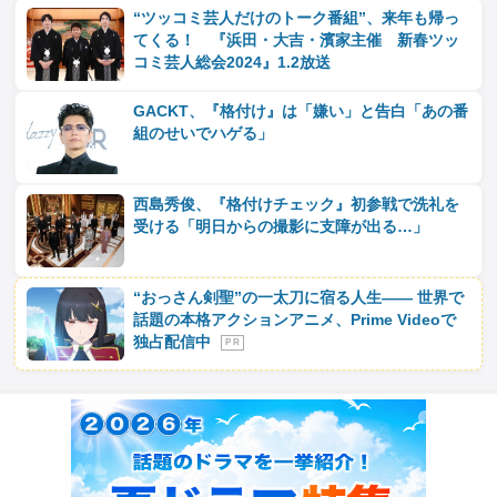
“ツッコミ芸人だけのトーク番組”、来年も帰っ
てくる！ 『浜田・大吉・濱家主催 新春ツッ
コミ芸人総会2024』1.2放送
GACKT、『格付け』は「嫌い」と告白「あの番
組のせいでハゲる」
西島秀俊、『格付けチェック』初参戦で洗礼を
受ける「明日からの撮影に支障が出る…」
“おっさん剣聖”の一太刀に宿る人生―― 世界で
話題の本格アクションアニメ、Prime Videoで
独占配信中
P R