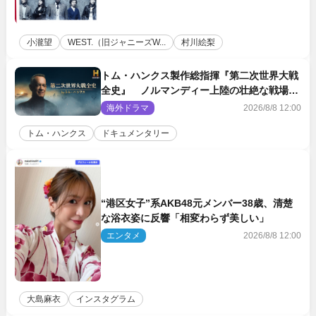
小瀧望
WEST.（旧ジャニーズW...
村川絵梨
トム・ハンクス製作総指揮『第二次世界大戦
全史』 ノルマンディー上陸の壮絶な戦場を
収めた特別映像解禁
海外ドラマ
2026/8/8 12:00
トム・ハンクス
ドキュメンタリー
“港区女子”系AKB48元メンバー38歳、清楚
な浴衣姿に反響「相変わらず美しい」
エンタメ
2026/8/8 12:00
大島麻衣
インスタグラム