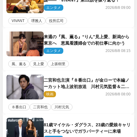
謎――『VIVANT』第12話を振り返る！
エンタメ
2026/8/8 09:00
VIVANT
堺雅人
役所広司
来週の『風、薫る』“りん”見上愛、新潟から
東京へ 恵風看護婦会での初仕事に向かう
エンタメ
2026/8/8 08:15
風、薫る
見上愛
上坂樹里
二宮和也主演『８番出口』が金ローで本編ノ
ーカット地上波初放送 川村元気監督＆二宮
コメント到着
映画
2026/8/8 08:00
８番出口
二宮和也
川村元気
81歳マイケル・ダグラス、23歳の愛娘キャリ
スと手をつないでガラパーティーに来場