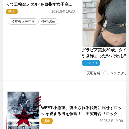
りで五輪金メダル”を目指す女子高生
に！ 映画『つりこまち』今秋公開
映画
2026/8/8 19:30
私立恵比寿中学
仲村悠菜
グラビア美女29歳、タイ
引き締まった“へそ出し”
「可愛い過ぎる」
エンタメ
2
天羽希純
インスタグラ
WEST.小瀧望、弾圧される状況に屈せずロッ
クを愛する男を体現！ 主演舞台『ロックン
ロール』ビジュアル解禁
演劇
2026/8/8 12:00