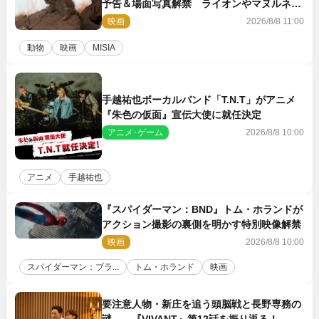
予告＆場面写真解禁 ライオンやマヌルネコ
の赤ちゃんが大集合
映画
2026/8/8 11:00
動物
映画
MISIA
手越祐也ボーカルバンド「T.N.T」がアニメ
『朱色の仮面』宣伝大使に就任決定
アニメ･ゲーム
2026/8/8 10:00
アニメ
手越祐也
『スパイダーマン：BND』トム・ホランドが
アクション撮影の裏側を明かす特別映像解禁
映画
2026/8/8 10:00
スパイダーマン：ブラ...
トム・ホランド
映画
要注意人物・新庄を追う頭脳戦と長野専務の