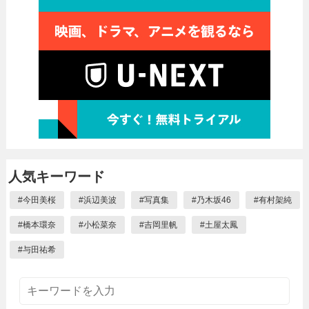
人気キーワード
#
今田美桜
#
浜辺美波
#
写真集
#
乃木坂46
#
有村架純
#
橋本環奈
#
小松菜奈
#
吉岡里帆
#
土屋太鳳
#
与田祐希