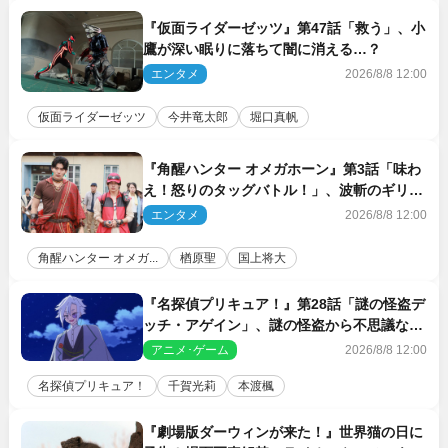
『仮面ライダーゼッツ』第47話「救う」、小
鷹が深い眠りに落ちて闇に消える…？
エンタメ
2026/8/8 12:00
仮面ライダーゼッツ
今井竜太郎
堀口真帆
『角醒ハンター オメガホーン』第3話「味わ
え！怒りのタッグバトル！」、波斬のギリコ
がハンターバトルを挑んできた！
エンタメ
2026/8/8 12:00
角醒ハンター オメガ...
楢原聖
国上将大
『名探偵プリキュア！』第28話「謎の怪盗デ
ッチ・アゲイン」、謎の怪盗から不思議な予
告状が届く
アニメ･ゲーム
2026/8/8 12:00
名探偵プリキュア！
千賀光莉
本渡楓
『劇場版ダーウィンが来た！』世界猫の日に