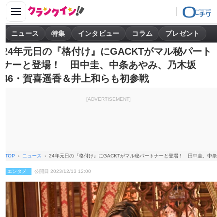
ニュース
特集
インタビュー
コラム
プレゼント
24年元日の『格付け』にGACKTがマル秘パート
ナーと登場！ 田中圭、中条あやみ、乃木坂
46・賀喜遥香＆井上和らも初参戦
[ADVERTISEMENT]
TOP
ニュース
24年元日の『格付け』にGACKTがマル秘パートナーと登場！ 田中圭、中
エンタメ
公開日 2023/12/13 12:00