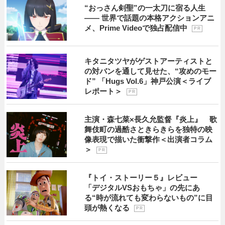
“おっさん剣聖”の一太刀に宿る人生
―― 世界で話題の本格アクションアニ
メ、Prime Videoで独占配信中
P R
キタニタツヤがゲストアーティストと
の対バンを通して見せた、“攻めのモー
ド” 「Hugs Vol.6」神戸公演＜ライブ
レポート＞
P R
主演・森七菜×長久允監督『炎上』 歌
舞伎町の過酷さときらきらを独特の映
像表現で描いた衝撃作＜出演者コラム
＞
P R
『トイ・ストーリー５』レビュー
「デジタルVSおもちゃ」の先にあ
る“時が流れても変わらないもの”に目
頭が熱くなる
P R