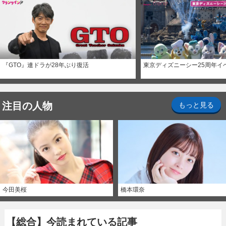
『GTO』連ドラが28年ぶり復活
東京ディズニーシー25周年イ
注目の人物
もっと見る
今田美桜
橋本環奈
【総合】今読まれている記事