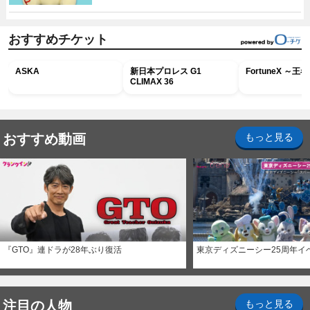
おすすめチケット
ASKA
新日本プロレス G1
FortuneX ～
CLIMAX 36
おすすめ動画
もっと見る
『GTO』連ドラが28年ぶり復活
東京ディズニーシー25周年イ
注目の人物
もっと見る