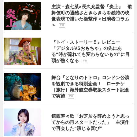
主演・森七菜×長久允監督『炎上』 歌
舞伎町の過酷さときらきらを独特の映
像表現で描いた衝撃作＜出演者コラム
＞
P R
『トイ・ストーリー５』レビュー
「デジタルVSおもちゃ」の先にあ
る“時が流れても変わらないもの”に目
頭が熱くなる
P R
舞台『となりのトトロ』ロンドン公演
を観劇できる特別企画！ ローチケ
［旅行］海外航空券取扱スタート記念
で実施
P R
鎮西寿々歌「お芝居を辞めようと思っ
てからの再スタートだった」 主演作
で再会した“演じる喜び”