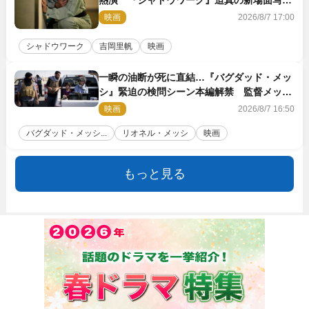
公開
映画
2026/8/7 17:00
シャドウワーク
吉岡里帆
映画
一瞬の油断が死に直結…『バグダッド・メッ
シ』緊迫の検問シーン本編解禁 監督メッセ
ージも到着
映画
2026/8/7 16:50
バグダッド・メッシ...
リオネル・メッシ
映画
もっと見る