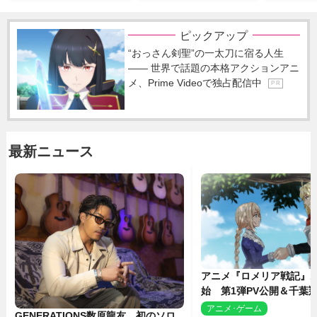
ピックアップ
“おっさん剣聖”の一太刀に宿る人生
―― 世界で話題の本格アクションアニ
メ、Prime Videoで独占配信中
P R
最新ニュース
アニメ『ロメリア戦記』1
始 第1弾PV公開＆千葉
ャスト4人を発表
アニメ･ゲーム
2
GENERATIONS数原龍友、初のソロ