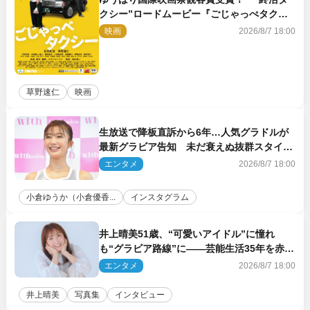
クシー”ロードムービー『ごじゃっぺタクシ
ー』10月公開＆予告解禁
映画
2026/8/7 18:00
草野速仁
映画
生放送で降板直訴から6年…人気グラドルが
最新グラビア告知 未だ衰えぬ抜群スタイル
に反響
エンタメ
2026/8/7 18:00
小倉ゆうか（小倉優香...
インスタグラム
井上晴美51歳、“可愛いアイドル”に憧れ
も“グラビア路線”に――芸能生活35年を赤
裸々に語る 27年ぶりに写真集発売
エンタメ
2026/8/7 18:00
井上晴美
写真集
インタビュー