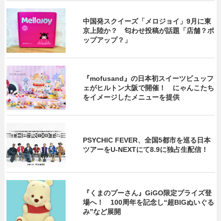
中国発スクイーズ「メロジョイ」9月に東
京上陸か？ 匂わせ投稿が話題「店舗？ポ
ップアップ？」
『mofusand』の日本初スイーツビュッフ
ェがヒルトン大阪で開催！ にゃんこたち
をイメージしたメニューを提供
PSYCHIC FEVER、全国5都市を巡る日本
ツアーをU‐NEXTにて8.9に独占生配信！
『くまのプーさん』GiGO限定プライズ登
場へ！ 100周年を記念し“超BIGぬいぐる
み”など展開