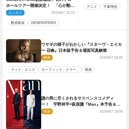
ホールツアー開催決定！ 「心が動い
アニメ
千葉翔也
た瞬間を、音に乗せてお届けできれ
エンタメ
2026/8/7 20:15
ば」
数原龍友
GENERATIONS
ウサギの様子がおかしい『スターヴ・エイカ
ー 召喚』日本版予告＆場面写真解禁
映画
2026/8/7 18:00
マット・スミス
モーフィッド・クラー...
映画
謎の男に尽くされるサスペンスコメディ
ー！ 宇野祥平×萩原護『Man』本予告＆新
ビジュアル解禁
映画
2026/8/7 18:00