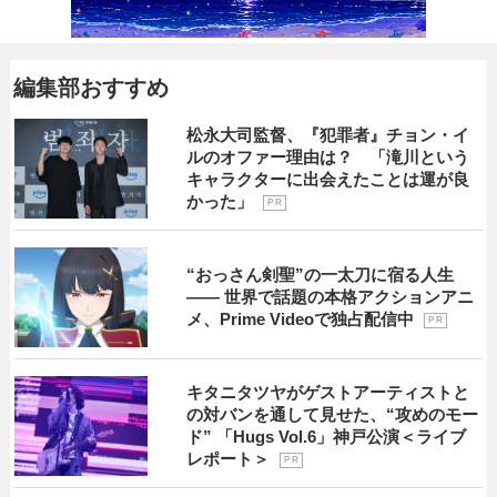
編集部おすすめ
松永大司監督、『犯罪者』チョン・イ
ルのオファー理由は？ 「滝川という
キャラクターに出会えたことは運が良
かった」
P R
“おっさん剣聖”の一太刀に宿る人生
―― 世界で話題の本格アクションアニ
メ、Prime Videoで独占配信中
P R
キタニタツヤがゲストアーティストと
の対バンを通して見せた、“攻めのモー
ド” 「Hugs Vol.6」神戸公演＜ライブ
レポート＞
P R