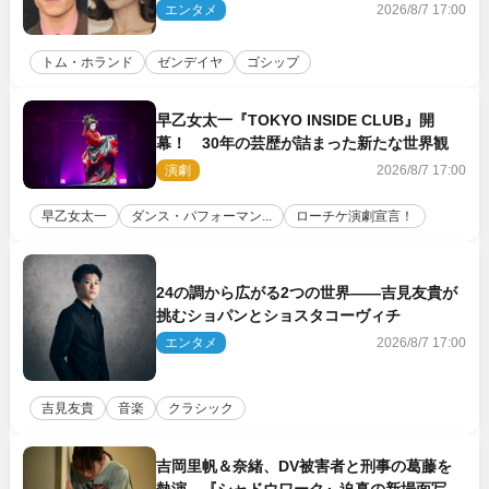
に着けたトムも初キャッチ
エンタメ
2026/8/7 17:00
トム・ホランド
ゼンデイヤ
ゴシップ
早乙女太一『TOKYO INSIDE CLUB』開
幕！ 30年の芸歴が詰まった新たな世界観
演劇
2026/8/7 17:00
早乙女太一
ダンス・パフォーマン...
ローチケ演劇宣言！
24の調から広がる2つの世界――吉見友貴が
挑むショパンとショスタコーヴィチ
エンタメ
2026/8/7 17:00
吉見友貴
音楽
クラシック
吉岡里帆＆奈緒、DV被害者と刑事の葛藤を
熱演 『シャドウワーク』迫真の新場面写真