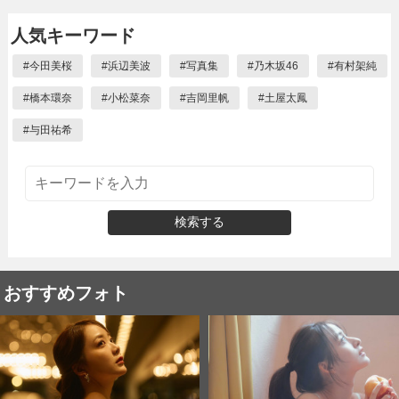
人気キーワード
#
今田美桜
#
浜辺美波
#
写真集
#
乃木坂46
#
有村架純
#
橋本環奈
#
小松菜奈
#
吉岡里帆
#
土屋太鳳
#
与田祐希
検索する
おすすめフォト