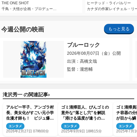
THE ONE SHOT
ヒーテッド・ライバルリー
千鳥・大悟が企画・プロデュー…
カナダの作家レイチェル・リ
今週公開の映画
もっと見る
ブルーロック
2026年08月07日（金）公開
出演：高橋文哉
監督：瀧悠輔
›
滝沢秀一 の関連記事
アルピー平子、アンゴラ村
ゴミ清掃芸人、びんゴミの
ゴミ清掃員
長、美女化がすごい元小学
意外な“落とし穴”を解説
チ容器の分
生漫才師も！ ビジュ爆発
「溶ける温度が違うの
が目から鱗
の“芸人写真集”コレクショ
で…」
んでやって
エンタメ
エンタメ
エンタメ
ン
2026年2月27日 07時00分
2025年9月9日 18時15分
2025年7月1