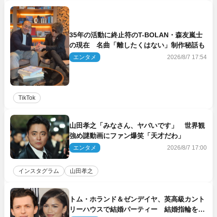
35年の活動に終止符のT-BOLAN・森友嵐士
の現在 名曲「離したくはない」制作秘話も
エンタメ
2026/8/7 17:54
TikTok
山田孝之「みなさん、ヤバいです」 世界観
強め謎動画にファン爆笑「天才だわ」
エンタメ
2026/8/7 17:00
インスタグラム
山田孝之
トム・ホランド＆ゼンデイヤ、英高級カント
リーハウスで結婚パーティー 結婚指輪を身