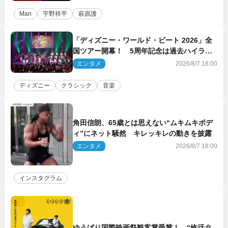
Man
宇野祥平
萩原護
「ディズニー・ワールド・ビート 2026」全
国ツアー開幕！ 5周年記念は過去ハイライ
ト＆クルーズ旅を大満喫！【潜入レポート】
エンタメ
2026/8/7 18:00
ディズニー
クラシック
音楽
角田信朗、65歳とは思えない“ムキムキボデ
ィ”にネット騒然 キレッキレの動きを披露
エンタメ
2026/8/7 18:00
インスタグラム
ゆうばり国際映画祭観客賞受賞！ “終活タ