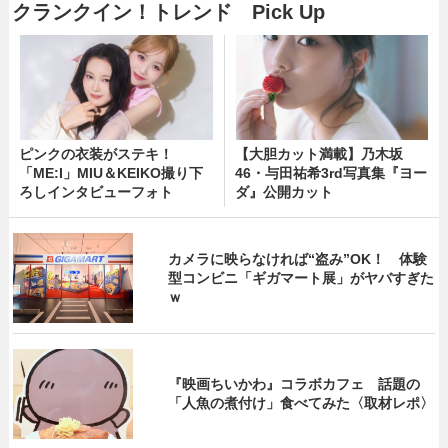
クランクイン！トレンド Pick Up
ピンクの衣装がステキ！
【大胆カット満載】乃木坂
「ME:I」MIU＆KEIKO撮り下
46・与田祐希3rd写真集『ヨー
ろしインタビューフォト
ダ』公開カット
カメラに映らなければ“盗み”OK！ 体験
型コンビニ「ギガマート展」がヤバすぎた
ｗ
『映画ちいかわ』コラボカフェ 話題の
「人魚の煮付け」食べてみた〈取材レポ〉