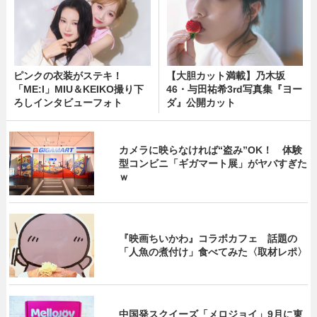
ピンクの衣装がステキ！
【大胆カット満載】乃木坂
「ME:I」MIU＆KEIKO撮り下
46・与田祐希3rd写真集『ヨー
ろしインタビューフォト
ダ』公開カット
カメラに映らなければ“盗み”OK！ 体験
型コンビニ「ギガマート展」がヤバすぎた
ｗ
『映画ちいかわ』コラボカフェ 話題の
「人魚の煮付け」食べてみた〈取材レポ〉
中国発スクイーズ「メロジョイ」9月に東