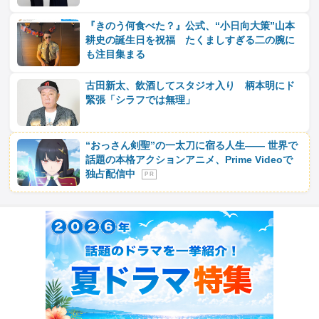
『きのう何食べた？』公式、“小日向大策”山本
耕史の誕生日を祝福 たくましすぎる二の腕に
も注目集まる
古田新太、飲酒してスタジオ入り 柄本明にド
緊張「シラフでは無理」
“おっさん剣聖”の一太刀に宿る人生―― 世界で
話題の本格アクションアニメ、Prime Videoで
独占配信中
P R