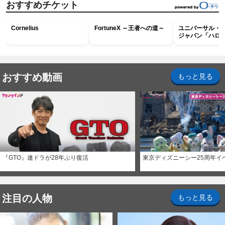
おすすめチケット
Cornelius
FortuneX ～王者への道～
ユニバーサル・
ジャパン「ハロ
ホラー・ナイト 
ナイト～パス」
おすすめ動画
もっと見る
『GTO』連ドラが28年ぶり復活
東京ディズニーシー25周年イ
注目の人物
もっと見る