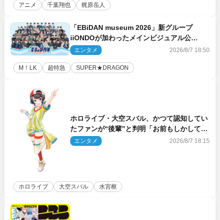
アニメ
千葉翔也
梶原岳人
「EBiDAN museum 2026」新グループ
iiONDOが加わったメインビジュアル公
開！ 開催記念グッズラインナップも
エンタメ
2026/8/7 18:50
M！LK
超特急
SUPER★DRAGON
ホロライブ・大空スバル、かつて認知してい
たファンが“後輩”と判明「お前もしかしてあ
のときの？」
エンタメ
2026/8/7 18:15
ホロライブ
大空スバル
水宮枢