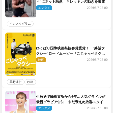
ィ”にネット騒然 キレッキレの動きを披露
エンタメ
2026/8/7 18:00
インスタグラム
ゆうばり国際映画祭観客賞受賞！ “終活タ
クシー”ロードムービー『ごじゃっぺタクシ
ー』10月公開＆予告解禁
映画
2026/8/7 18:00
草野速仁
映画
生放送で降板直訴から6年…人気グラドルが
最新グラビア告知 未だ衰えぬ抜群スタイル
に反響
エンタメ
2026/8/7 18:00