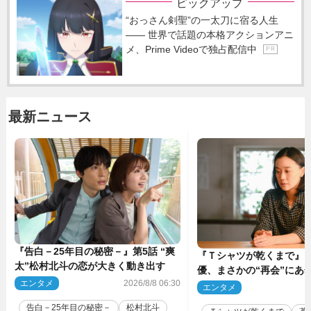
ピックアップ
“おっさん剣聖”の一太刀に宿る人生
―― 世界で話題の本格アクションアニ
メ、Prime Videoで独占配信中
P R
最新ニュース
『告白－25年目の秘密－』第5話 “爽
『Ｔシャツが乾くまで』“
太”松村北斗の恋が大きく動き出す
優、まさかの“再会”にあ
エンタメ
2026/8/8 06:30
動揺「びっくりした!!」「
エンタメ
2
（ネタバレあり）
告白－25年目の秘密－
松村北斗