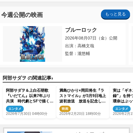
今週公開の映画
もっと見る
ブルーロック
2026年08月07日（金）公開
出演：高橋文哉
監督：瀧悠輔
›
阿部サダヲ の関連記事
阿部サダヲ＆上白石萌歌
満島ひかり×岡田将生『ラ
実は「ギネ
『いだてん』以来7年ぶり
ストマイル』が3月9日地上
録”」を持
共演 時代劇とSFで描く新
波初放送 放送を記念し
環奈はぶっ
CM＆メイキング解禁
『MIU404』の再放送も決
樹立！
エンタメ
映画
エンタメ
定
2026年7月30日 04時00分
2026年2月20日 18時00分
2026年2月1