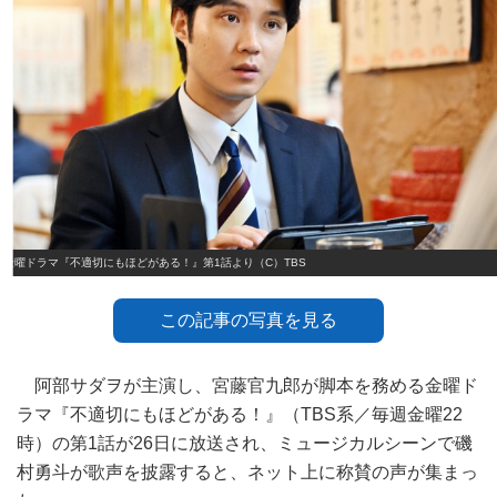
金曜ドラマ『不適切にもほどがある！』第1話より（C）TBS
この記事の写真を見る
阿部サダヲが主演し、宮藤官九郎が脚本を務める金曜ド
ラマ『不適切にもほどがある！』（TBS系／毎週金曜22
時）の第1話が26日に放送され、ミュージカルシーンで磯
村勇斗が歌声を披露すると、ネット上に称賛の声が集まっ