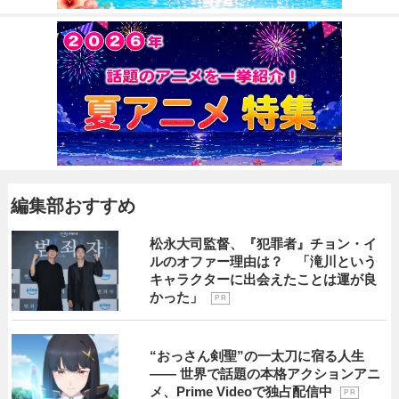
編集部おすすめ
松永大司監督、『犯罪者』チョン・イ
ルのオファー理由は？ 「滝川という
キャラクターに出会えたことは運が良
かった」
P R
“おっさん剣聖”の一太刀に宿る人生
―― 世界で話題の本格アクションアニ
メ、Prime Videoで独占配信中
P R