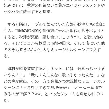
妃みゆ）は、秋津の何気ない言葉がエイジハラスメントや
セクハラに該当すると指摘。
すると隣のテーブルで飲んでいた市郎が秋津たちの話に
介入。市郎の昭和的な価値観に呆れた田代が店を出ようと
すると、秋津が突然「話し合いましょう〜♪」と歌い始め
る。そしてここから物語は市郎や田代、そして店にいた他
の客をも巻き込んだ壮大なミュージカルシーンに突入す
る。
磯村が歌を披露すると、ネット上には「歌めっちゃうま
いやん！！」「磯村くんこんなに歌上手かったんだ！」な
どの声が続出。その一方で突然かつ大規模なミュージカル
シーンに「不意打ちすぎて無理www」「どーゆー感情で
みるのが正解？？ww」といったツッコミも寄せられてい
た。