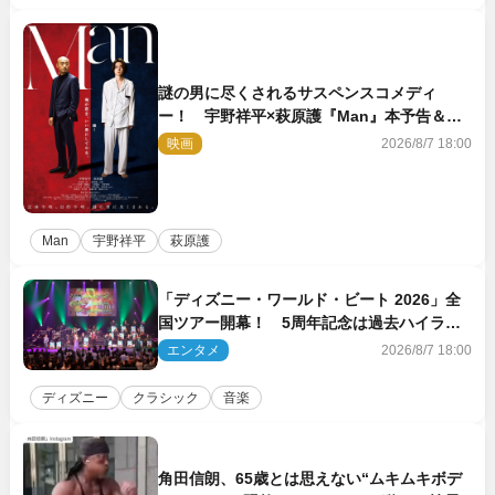
謎の男に尽くされるサスペンスコメディ
ー！ 宇野祥平×萩原護『Man』本予告＆新
ビジュアル解禁
映画
2026/8/7 18:00
Man
宇野祥平
萩原護
「ディズニー・ワールド・ビート 2026」全
国ツアー開幕！ 5周年記念は過去ハイライ
ト＆クルーズ旅を大満喫！【潜入レポート】
エンタメ
2026/8/7 18:00
ディズニー
クラシック
音楽
角田信朗、65歳とは思えない“ムキムキボデ