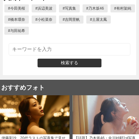
#
今田美桜
#
浜辺美波
#
写真集
#
乃木坂46
#
有村架純
#
橋本環奈
#
小松菜奈
#
吉岡里帆
#
土屋太鳳
#
与田祐希
検索する
おすすめフォト
伊藤彩沙、20代ラストの写真集で見せ
【話題】乃木坂46・金川紗耶1st写真