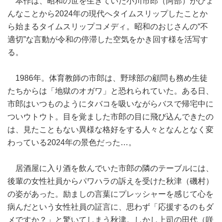
本作は、昭和の世を生きていた小川市郎（阿部）がひょ
んなことから2024年の現代へタイムスリップしたことか
ら始まるタイムスリップコメディ。昭和のおじさんの“不
適切”な言動が令和の停滞した空気をかき回す様を活写す
る。
1986年。体育教師の市郎は、野球部の顧問も務め生徒
たちからは「地獄のオガワ」と恐れられていた。ある日、
市郎はいつものようにタバコを吸いながらバスで帰宅中に
ついウトウト。目を覚ました市郎の目に飛び込んできたの
は、見たこともない異様な格好をする人々となんとなく変
わっている2024年の景色だった…。
居酒屋に入り酒を飲んでいた市郎の隣のテーブルには、
後輩の女性社員からパワハラの訴えを受けた秋津（磯村）
の姿があった。励ましの言葉にプレッシャーを感じて心を
病んだという女性社員の証言に、思わず「応援するのもダ
メですか？」と驚いてしまう秋津。しかし上司の田代（咲