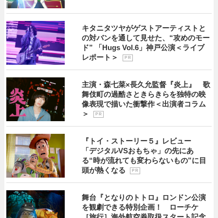
キタニタツヤがゲストアーティストと
の対バンを通して見せた、“攻めのモー
ド” 「Hugs Vol.6」神戸公演＜ライブ
レポート＞
P R
主演・森七菜×長久允監督『炎上』 歌
舞伎町の過酷さときらきらを独特の映
像表現で描いた衝撃作＜出演者コラム
＞
P R
『トイ・ストーリー５』レビュー
「デジタルVSおもちゃ」の先にあ
る“時が流れても変わらないもの”に目
頭が熱くなる
P R
舞台『となりのトトロ』ロンドン公演
を観劇できる特別企画！ ローチケ
［旅行］海外航空券取扱スタート記念