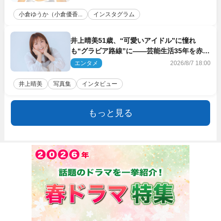
小倉ゆうか（小倉優香...
インスタグラム
井上晴美51歳、“可愛いアイドル”に憧れ
も“グラビア路線”に――芸能生活35年を赤
裸々に語る 27年ぶりに写真集発売
エンタメ
2026/8/7 18:00
井上晴美
写真集
インタビュー
もっと見る