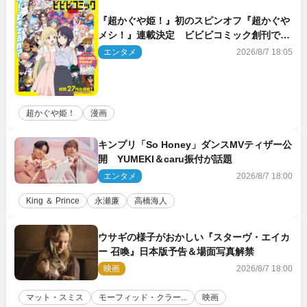
『超かぐや姫！』初のスピンオフ『超かぐや
メシ！』連載決定 ビビビコミック創刊で31
作品一挙公開
エンタメ
2026/8/7 18:05
超かぐや姫！
漫画
キンプリ「So Honey」ダンスMVティザー公
開 YUMEKI＆caru振付が話題
エンタメ
2026/8/7 18:00
King ＆ Prince
永瀬廉
高橋海人
ウサギの様子がおかしい『スターヴ・エイカ
ー 召喚』日本版予告＆場面写真解禁
映画
2026/8/7 18:00
マット・スミス
モーフィッド・クラー...
映画