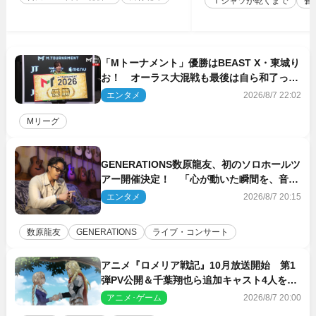
Ｔシャツが乾くまで
蒼
「Mトーナメント」優勝はBEAST X・東城り
お！ オーラス大混戦も最後は自ら和了って
幕引き
エンタメ
2026/8/7 22:02
Mリーグ
GENERATIONS数原龍友、初のソロホールツ
アー開催決定！ 「心が動いた瞬間を、音に
乗せてお届けできれば」
エンタメ
2026/8/7 20:15
数原龍友
GENERATIONS
ライブ・コンサート
アニメ『ロメリア戦記』10月放送開始 第1
弾PV公開＆千葉翔也ら追加キャスト4人を発
表
アニメ･ゲーム
2026/8/7 20:00