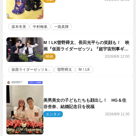
坂本冬美
中村梅雀
一路真輝
M！LK曽野舜太、長田光平らの笑顔も！ 映
画『仮面ライダーゼッツ』『超宇宙刑事ギャ
バン インフィニティ』オフショット到着
映画
2026/8/9 12:00
仮面ライダーゼッツ＆...
曽野舜太
M！LK
美男美女の子どもたちも顔出し！ HG＆住
谷杏奈、結婚記念日を祝福
エンタメ
2026/8/9 11:30