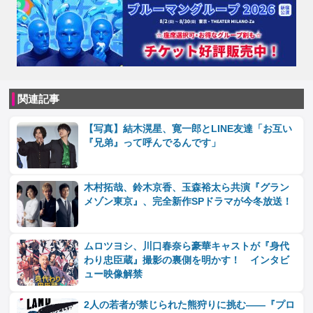
関連記事
【写真】結木滉星、寛一郎とLINE友達「お互い
『兄弟』って呼んでるんです」
木村拓哉、鈴木京香、玉森裕太ら共演『グラン
メゾン東京』、完全新作SPドラマが今冬放送！
ムロツヨシ、川口春奈ら豪華キャストが『身代
わり忠臣蔵』撮影の裏側を明かす！ インタビ
ュー映像解禁
2人の若者が禁じられた熊狩りに挑む――『プロ