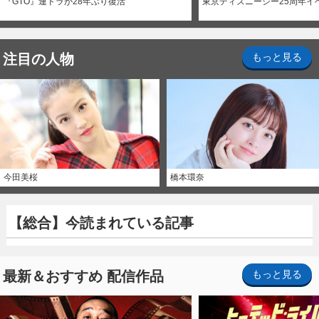
『GTO』連ドラが28年ぶり復活
東京ディズニーシー25周年イ
注目の人物
もっと見る
今田美桜
橋本環奈
【総合】今読まれている記事
最新＆おすすめ 配信作品
もっと見る