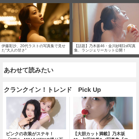
伊藤彩沙、20代ラストの写真集で見せ
【話題】乃木坂46・金川紗耶1st写真
た“大人の甘さ”
集、ランジェリーカット公開！
あわせて読みたい
クランクイン！トレンド Pick Up
ピンクの衣装がステキ！
【大胆カット満載】乃木坂