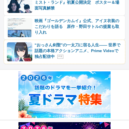
ミスト・ランド』初夏公開決定 ポスター＆場
面写真解禁
映画『ゴールデンカムイ』公式、アイヌ衣装の
こだわりを語る 原作・野田サトルの提案も取
り入れ
“おっさん剣聖”の一太刀に宿る人生―― 世界で
話題の本格アクションアニメ、Prime Videoで
独占配信中
P R