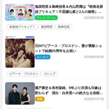
鬼頭明里＆島崎信長＆内山昂輝は『映画名探
偵プリキュア！不思議な庭と2人の秘密』ゲ
スト声優に決定
アニメ･ゲーム
2026/8/9 09:00
名探偵プリキュア！
鬼頭明里
島崎信長
元007ピアース・ブロスナン、妻が素敵ショ
ットで結婚25周年をお祝い
エンタメ
2026/8/9 08:00
ピアース・ブロスナン
ゴシップ
瀬戸康史＆有村架純、9年ぶり共演も印象は
変わらず 演出・白井晃への絶大なる信頼を
胸に舞台『キュー』に挑む
演劇
2026/8/9 07:00