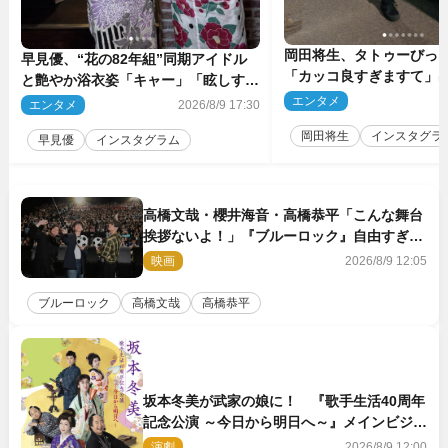
岡田将生、タトゥーびっ
早見優、“花の82年組”同期アイドル
「カッコ良すぎますて」
と艶やか浴衣姿「キャー」「眩しすぎ
マのオフショ多数公開
ます」
エンタメ
2
エンタメ
2026/8/9 17:30
岡田将生
インスタグラ
早見優
インスタグラム
高橋文哉・櫻井海音・高橋恭平「こんな舞台
挨拶ないよ！」『ブルーロック』自由すぎる
イベントレポート
映画
2026/8/9 12:05
ブルーロック
高橋文哉
高橋恭平
坂本冬美が武家の娘に！ 『歌手生活40周年
記念公演 ～今日から明日へ～』メインビジュ
アル公開
演劇
2026/8/9 12:00