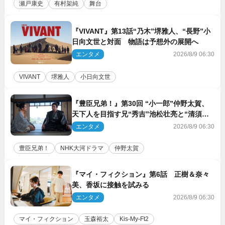
瀬戸康史
有村架純
舞台
『VIVANT』第13話“乃木”堺雅人、“長野”小
日向文世と対面 物語は予想外の展開へ
エンタメ
2026/8/9 06:30
VIVANT
堺雅人
小日向文世
『豊臣兄弟！』第30回 “小一郎”仲野太賀、
天下人を目指す兄“秀吉”池松壮亮と“清須会
議”へ
エンタメ
2026/8/9 06:30
豊臣兄弟！
NHK大河ドラマ
仲野太賀
『マイ・フィクション』第6話 正樹＆奈々
美、香坂に接触を試みる
エンタメ
2026/8/9 06:30
マイ・フィクション
玉森裕太
Kis‐My‐Ft2