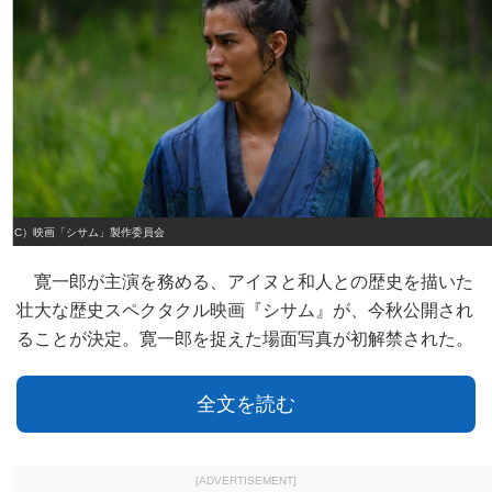
（C）映画「シサム」製作委員会
寛一郎が主演を務める、アイヌと和人との歴史を描いた
壮大な歴史スペクタクル映画『シサム』が、今秋公開され
ることが決定。寛一郎を捉えた場面写真が初解禁された。
全文を読む
[ADVERTISEMENT]