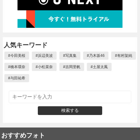
人気キーワード
#
今田美桜
#
浜辺美波
#
写真集
#
乃木坂46
#
有村架純
#
橋本環奈
#
小松菜奈
#
吉岡里帆
#
土屋太鳳
#
与田祐希
検索する
おすすめフォト