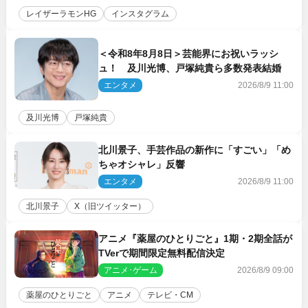
レイザーラモンHG
インスタグラム
＜令和8年8月8日＞芸能界にお祝いラッシ
ュ！ 及川光博、戸塚純貴ら多数発表結婚
エンタメ
2026/8/9 11:00
及川光博
戸塚純貴
北川景子、手芸作品の新作に「すごい」「め
ちゃオシャレ」反響
エンタメ
2026/8/9 11:00
北川景子
X（旧ツイッター）
アニメ『薬屋のひとりごと』1期・2期全話が
TVerで期間限定無料配信決定
アニメ･ゲーム
2026/8/9 09:00
薬屋のひとりごと
アニメ
テレビ・CM