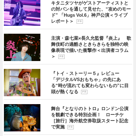
キタニタツヤがゲストアーティストと
の対バンを通して見せた、“攻めのモー
ド” 「Hugs Vol.6」神戸公演＜ライブ
レポート＞
P R
主演・森七菜×長久允監督『炎上』 歌
舞伎町の過酷さときらきらを独特の映
像表現で描いた衝撃作＜出演者コラム
＞
P R
『トイ・ストーリー５』レビュー
「デジタルVSおもちゃ」の先にあ
る“時が流れても変わらないもの”に目
頭が熱くなる
P R
舞台『となりのトトロ』ロンドン公演
を観劇できる特別企画！ ローチケ
［旅行］海外航空券取扱スタート記念
で実施
P R