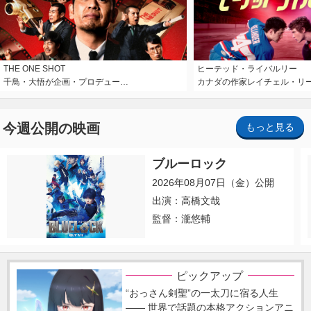
THE ONE SHOT
ヒーテッド・ライバルリー
千鳥・大悟が企画・プロデュー…
カナダの作家レイチェル・リ
今週公開の映画
もっと見る
ブルーロック
2026年08月07日（金）公開
出演：高橋文哉
監督：瀧悠輔
ピックアップ
“おっさん剣聖”の一太刀に宿る人生
―― 世界で話題の本格アクションアニ