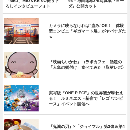
「ME:I」MIU＆KEIKO撮り下
46・与田祐希3rd写真集『ヨー
ろしインタビューフォト
ダ』公開カット
カメラに映らなければ“盗み”OK！ 体験
型コンビニ「ギガマート展」がヤバすぎた
ｗ
『映画ちいかわ』コラボカフェ 話題の
「人魚の煮付け」食べてみた〈取材レポ〉
実写版『ONE PIECE』の世界観が味わえ
る！ ルミネエスト新宿で「レゴ ワンピ
ース」イベント開催へ
『鬼滅の刃』×「ジョイフル」第3弾＆第4