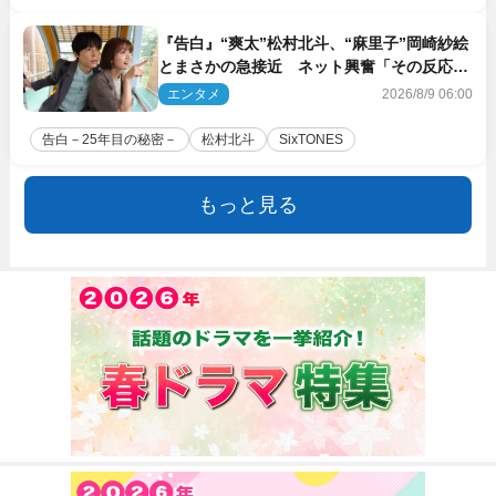
『告白』“爽太”松村北斗、“麻里子”岡崎紗絵
とまさかの急接近 ネット興奮「その反応
は」「いいの!?」（ネタバレあり）
エンタメ
2026/8/9 06:00
告白－25年目の秘密－
松村北斗
SixTONES
もっと見る