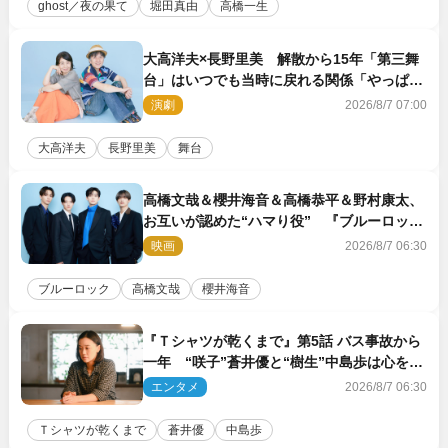
ghost／夜の果て
堀田真由
高橋一生
大高洋夫×長野里美 解散から15年「第三舞
台」はいつでも当時に戻れる関係「やっぱり
他の方たちとは違います」
演劇
2026/8/7 07:00
大高洋夫
長野里美
舞台
高橋文哉＆櫻井海音＆高橋恭平＆野村康太、
お互いが認めた“ハマり役” 『ブルーロッ
ク』で築いた最高のチームワーク
映画
2026/8/7 06:30
ブルーロック
高橋文哉
櫻井海音
『Ｔシャツが乾くまで』第5話 バス事故から
一年 “咲子”蒼井優と“樹生”中島歩は心を許
しあえる関係に
エンタメ
2026/8/7 06:30
Ｔシャツが乾くまで
蒼井優
中島歩