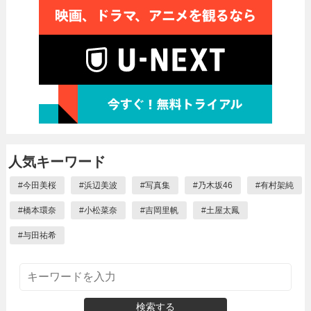
人気キーワード
#
今田美桜
#
浜辺美波
#
写真集
#
乃木坂46
#
有村架純
#
橋本環奈
#
小松菜奈
#
吉岡里帆
#
土屋太鳳
#
与田祐希
検索する