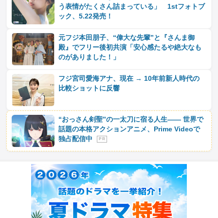
う表情がたくさん詰まっている」 1stフォトブ
ック、5.22発売！
元フジ本田朋子、“偉大な先輩”と『さんま御
殿』でフリー後初共演「安心感たるや絶大なも
のがありました！」
フジ宮司愛海アナ、現在 → 10年前新人時代の
比較ショットに反響
“おっさん剣聖”の一太刀に宿る人生―― 世界で
話題の本格アクションアニメ、Prime Videoで
独占配信中
P R