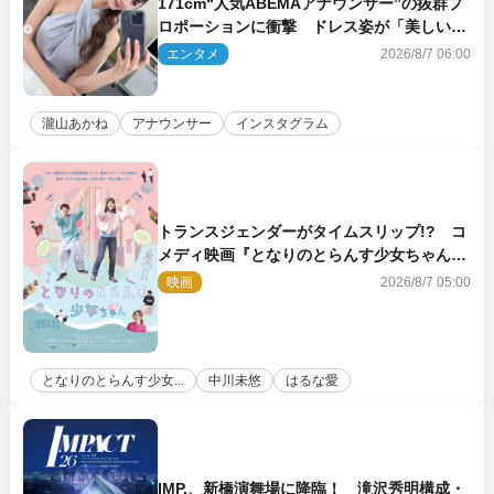
171cm“人気ABEMAアナウンサー”の抜群プ
ロポーションに衝撃 ドレス姿が「美しい」
「品がありすぎる」
エンタメ
2026/8/7 06:00
瀧山あかね
アナウンサー
インスタグラム
トランスジェンダーがタイムスリップ!? コ
メディ映画『となりのとらんす少女ちゃん』
11.7公開決定
映画
2026/8/7 05:00
となりのとらんす少女...
中川未悠
はるな愛
IMP.、新橋演舞場に降臨！ 滝沢秀明構成・