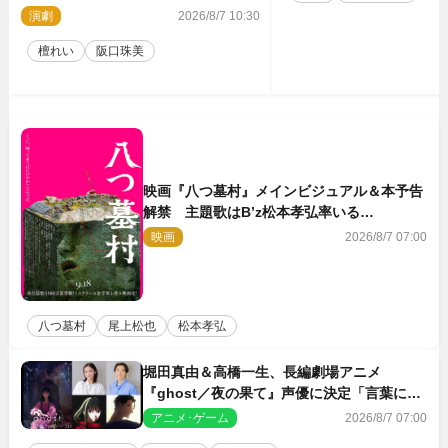
口珠美が語る「牡丹灯籠」の新たな魅
演劇
2026/8/7 10:30
力
檀れい
阪口珠美
映画『八つ墓村』メインビジュアル＆本予告
解禁 主題歌はB’z松本孝弘率いる
TMG「DOOM」に決定
映画
2026/8/7 07:00
八つ墓村
尾上松也
松本孝弘
堀田真由＆高橋一生、長編劇場アニメ
『ghost／夜の果て』声優に決定「言葉には
できない沢山の感情を思い出しました」
アニメ･ゲーム
2026/8/7 07:00