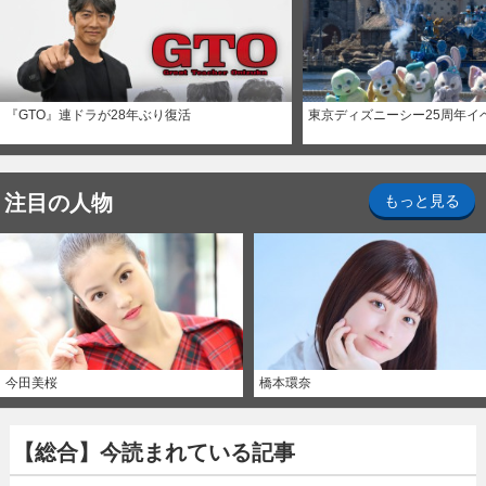
『GTO』連ドラが28年ぶり復活
東京ディズニーシー25周年イ
注目の人物
もっと見る
今田美桜
橋本環奈
【総合】今読まれている記事