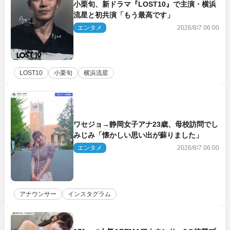
小栗旬、新ドラマ『LOST10』で主演・横浜
流星と初共演「もう最高です」
エンタメ
2026/8/7 06:00
LOST10
小栗旬
横浜流星
ワセジョ→静岡女子アナ23歳、母校訪問でし
みじみ「懐かしい思い出が蘇りました」
エンタメ
2026/8/7 06:00
アナウンサー
インスタグラム