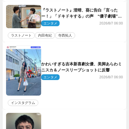
『ラストノート』澄晴、葵に告白「言った
ー！」「ドキドキする」の声 “優子劇場”も
話題
エンタメ
2026/8/7 06:00
ラストノート
内田有紀
寺西拓人
かわいすぎる吉本新喜劇女優、美脚あらわミ
ニスカ＆ノースリーブショットに反響
エンタメ
2026/8/7 06:00
インスタグラム