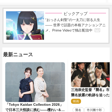
ピックアップ
“おっさん剣聖”の一太刀に宿る人生
―― 世界で話題の本格アクションアニ
メ、Prime Videoで独占配信中
P R
最新ニュース
三池崇史監督『襲名』市
襲名披露の軌跡を追った場
点解禁！
映画
2
「Tokyo Kaidan Collection 2026」
で日本三大怪談に挑む――檀れい＆阪
襲名
市川團十郎