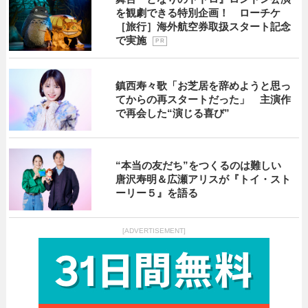
を観劇できる特別企画！ ローチケ
［旅行］海外航空券取扱スタート記念
で実施
P R
鎮西寿々歌「お芝居を辞めようと思っ
てからの再スタートだった」 主演作
で再会した“演じる喜び”
“本当の友だち”をつくるのは難しい
唐沢寿明＆広瀬アリスが『トイ・スト
ーリー５』を語る
[ADVERTISEMENT]