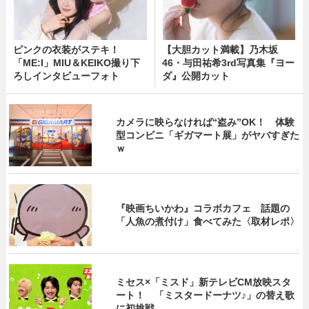
ピンクの衣装がステキ！
【大胆カット満載】乃木坂
「ME:I」MIU＆KEIKO撮り下
46・与田祐希3rd写真集『ヨー
ろしインタビューフォト
ダ』公開カット
カメラに映らなければ“盗み”OK！ 体験
型コンビニ「ギガマート展」がヤバすぎた
ｗ
『映画ちいかわ』コラボカフェ 話題の
「人魚の煮付け」食べてみた〈取材レポ〉
ミセス×「ミスド」新テレビCM放映スタ
ート！ 「ミスタードーナツ♪」の替え歌
に初挑戦