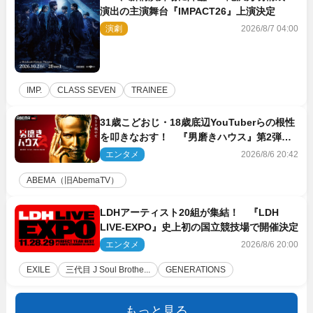
演出の主演舞台『IMPACT26』上演決定
演劇
2026/8/7 04:00
IMP.
CLASS SEVEN
TRAINEE
31歳こどおじ・18歳底辺YouTuberらの根性
を叩きなおす！ 『男磨きハウス』第2弾コ
ーチ陣発表
エンタメ
2026/8/6 20:42
ABEMA（旧AbemaTV）
LDHアーティスト20組が集結！ 『LDH
LIVE‐EXPO』史上初の国立競技場で開催決定
エンタメ
2026/8/6 20:00
EXILE
三代目 J Soul Brothe...
GENERATIONS
もっと見る