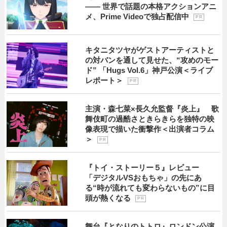
―― 世界で話題の本格アクションアニ
メ、Prime Videoで独占配信中
P R
キタニタツヤがゲストアーティストと
の対バンを通して見せた、“攻めのモー
ド” 「Hugs Vol.6」神戸公演＜ライブ
レポート＞
P R
主演・森七菜×長久允監督『炎上』 歌
舞伎町の過酷さときらきらを独特の映
像表現で描いた衝撃作＜出演者コラム
＞
P R
『トイ・ストーリー５』レビュー
「デジタルVSおもちゃ」の先にあ
る“時が流れても変わらないもの”に目
頭が熱くなる
P R
舞台『となりのトトロ』ロンドン公演