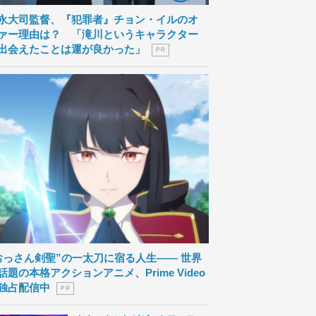
永大司監督、『犯罪者』チョン・イルのオ
ァー理由は？ 「滝川というキャラクター
出会えたことは運が良かった」
P R
おっさん剣聖”の一太刀に宿る人生―― 世界
話題の本格アクションアニメ、Prime Video
独占配信中
P R