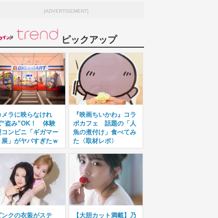
[ADVERTISEMENT]
ピックアップ
カメラに映らなけれ
『映画ちいかわ』コラ
ば“盗み”OK！ 体験
ボカフェ 話題の「人
型コンビニ「ギガマー
魚の煮付け」食べてみ
ト展」がヤバすぎたｗ
た〈取材レポ〉
ピンクの衣装がステ
【大胆カット満載】乃