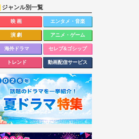
ジャンル別一覧
映画
エンタメ・音楽
演劇
アニメ・ゲーム
海外ドラマ
セレブ&ゴシップ
トレンド
動画配信サービス