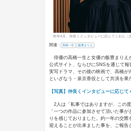
昨年4月、仲良くインタビューに応じてくれた（
関連 :
高橋一生
飯豊まりえ
俳優の高橋一生と女優の飯豊まりえが
公式サイト、ならびにSNSを通じて報
実写ドラマ、その後の映画で、高橋が
といざなう・泉京香役として共演を果
【写真】仲良くインタビューに応じて
2人は「私事ではありますが、この度
「一つの作品に参加させて頂いた事が
りを感じておりました。約一年の交際
迎えることが出来ました事を、ご報告