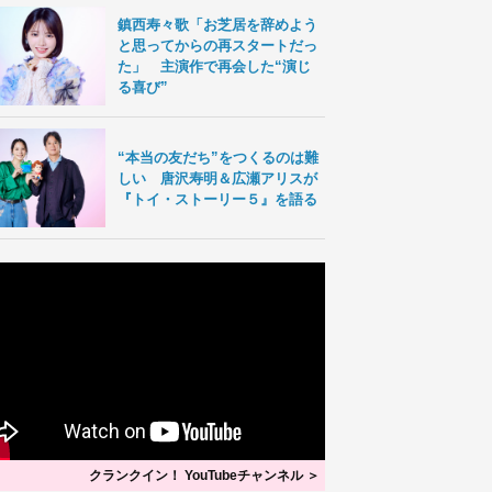
鎮西寿々歌「お芝居を辞めよう
と思ってからの再スタートだっ
た」 主演作で再会した“演じ
る喜び”
“本当の友だち”をつくるのは難
しい 唐沢寿明＆広瀬アリスが
『トイ・ストーリー５』を語る
クランクイン！ YouTubeチャンネル ＞