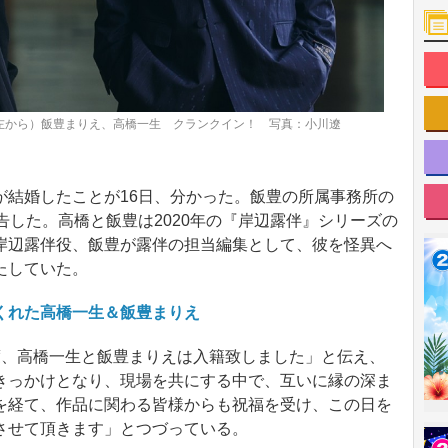
左から）飯豊まりえ、高橋一生 クランクイン！ 写真：小川遼
結婚したことが16日、分かった。飯豊の所属事務所の
告した。高橋と飯豊は2020年の『岸辺露伴』シリーズの
岸辺露伴役、飯豊が露伴の担当編集として、彼を怪異へ
たしていた。
くれた高橋一生＆飯豊まりえ
、高橋一生と飯豊まりえは入籍致しました」と伝え、
きっかけとなり、現場を共にする中で、互いに縁の深ま
を経て、作品に関わる皆様からも祝福を受け、この日を
させて頂きます」とつづっている。