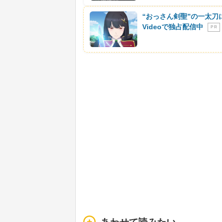
“おっさん剣聖”の一太刀
Videoで独占配信中
P R