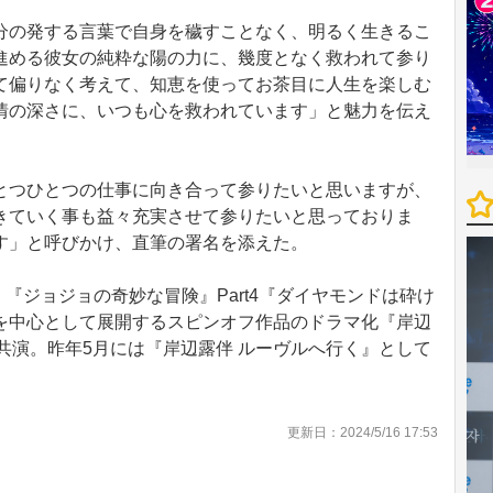
の発する言葉で自身を穢すことなく、明るく生きるこ
進める彼女の純粋な陽の力に、幾度となく救われて参り
て偏りなく考えて、知恵を使ってお茶目に人生を楽しむ
情の深さに、いつも心を救われています」と魅力を伝え
つひとつの仕事に向き合って参りたいと思いますが、
きていく事も益々充実させて参りたいと思っておりま
す」と呼びかけ、直筆の署名を添えた。
『ジョジョの奇妙な冒険』Part4『ダイヤモンドは砕け
を中心として展開するスピンオフ作品のドラマ化『岸辺
共演。昨年5月には『岸辺露伴 ルーヴルへ行く』として
更新日：2024/5/16 17:53