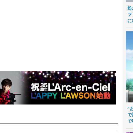
松
フ
に
“
で
で