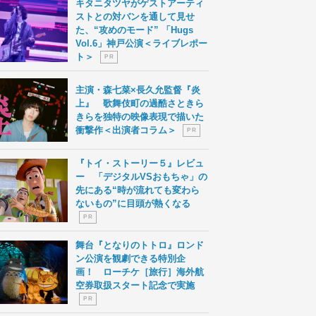
キタニタツヤがゲストアーティ
ストとの対バンを通して見せ
た、“攻めのモード” 「Hugs
Vol.6」神戸公演＜ライブレポー
ト＞
P R
主演・森七菜×長久允監督『炎
上』 歌舞伎町の過酷さときら
きらを独特の映像表現で描いた
衝撃作＜出演者コラム＞
P R
『トイ・ストーリー５』レビュ
ー 「デジタルVSおもちゃ」の
先にある“時が流れても変わら
ないもの”に目頭が熱くなる
P R
舞台『となりのトトロ』ロンド
ン公演を観劇できる特別企
画！ ローチケ［旅行］海外航
空券取扱スタート記念で実施
P R