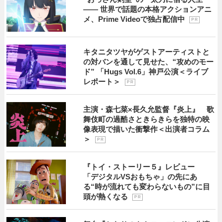
―― 世界で話題の本格アクションアニ
メ、Prime Videoで独占配信中
P R
キタニタツヤがゲストアーティストと
の対バンを通して見せた、“攻めのモー
ド” 「Hugs Vol.6」神戸公演＜ライブ
レポート＞
P R
主演・森七菜×長久允監督『炎上』 歌
舞伎町の過酷さときらきらを独特の映
像表現で描いた衝撃作＜出演者コラム
＞
P R
『トイ・ストーリー５』レビュー
「デジタルVSおもちゃ」の先にあ
る“時が流れても変わらないもの”に目
頭が熱くなる
P R