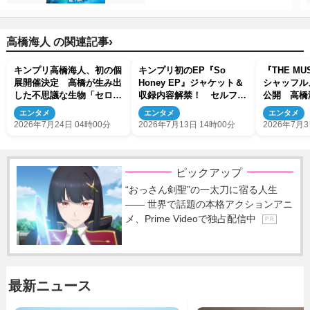
›
高橋海人 の関連記事
キンプリ高橋海人、初の個
キンプリ初のEP『So
『THE MUS
展開催決定 高橋が生み出
Honey EP』ジャケット＆
シャッフル
した不思議な生物「セロ
収録内容解禁！ セルフカ
公開 高橋
ル」の世界観を表現
バーやスタジオライブ映像
郎ら競演
エンタメ
エンタメ
エンタメ
も
2026年7月24日 04時00分
2026年7月13日 14時00分
2026年7月3
ピックアップ
“おっさん剣聖”の一太刀に宿る人生
―― 世界で話題の本格アクションアニ
メ、Prime Videoで独占配信中
P R
最新ニュース