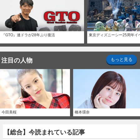
『GTO』連ドラが28年ぶり復活
東京ディズニーシー25周年イ
注目の人物
もっと見る
今田美桜
橋本環奈
【総合】今読まれている記事