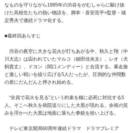
なものを守りながら1995年の渋谷をがむしゃらに駆け抜
けた高校生たちの熱い物語を、脚本・喜安浩平×監督・城
定秀夫で連続ドラマ化する。
■最終回あらすじ
渋谷の夜空に大きな花火が打ちあがる中、秋久と翔（中
川大志）は囚われていたマルコ（細田佳央太）、レオ（犬
飼貴丈）、ドヨン（関口メンディー）と合流する。暴走族
と激しい戦いを繰り広げる5人だったが、圧倒的な仲間数
の差にだんだんと押され始める。
“全員で花火を見る”という約束を糧に必死に対抗する5
人。そこへ秋久を病院送りにした大黒が現れる。余裕の笑
みを浮かべた大黒は地面に落ちた拳銃を拾い上げる。
テレビ東京開局60周年連続ドラマ ドラマプレミア