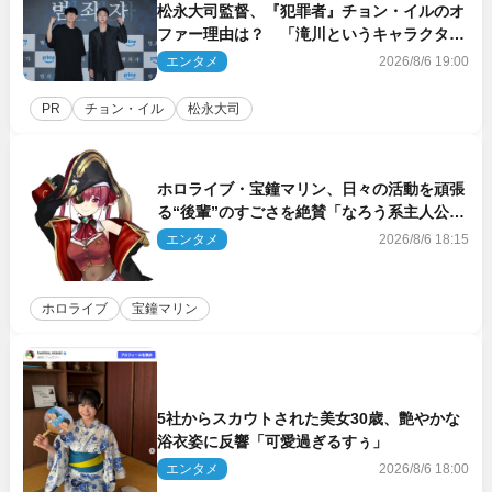
松永大司監督、『犯罪者』チョン・イルのオ
ファー理由は？ 「滝川というキャラクター
に出会えたことは本当に運が良かった」
エンタメ
2026/8/6 19:00
PR
チョン・イル
松永大司
ホロライブ・宝鐘マリン、日々の活動を頑張
る“後輩”のすごさを絶賛「なろう系主人公ま
である」
エンタメ
2026/8/6 18:15
ホロライブ
宝鐘マリン
5社からスカウトされた美女30歳、艶やかな
浴衣姿に反響「可愛過ぎるすぅ」
エンタメ
2026/8/6 18:00