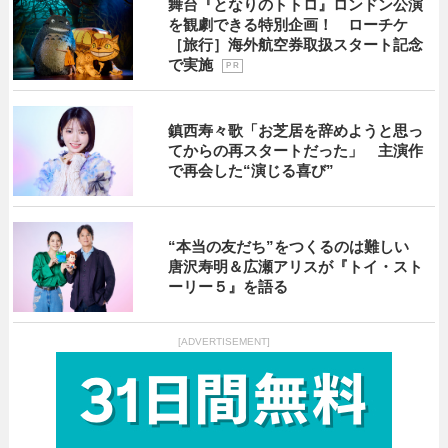
舞台『となりのトトロ』ロンドン公演
を観劇できる特別企画！ ローチケ
［旅行］海外航空券取扱スタート記念
で実施
P R
鎮西寿々歌「お芝居を辞めようと思っ
てからの再スタートだった」 主演作
で再会した“演じる喜び”
“本当の友だち”をつくるのは難しい
唐沢寿明＆広瀬アリスが『トイ・スト
ーリー５』を語る
[ADVERTISEMENT]