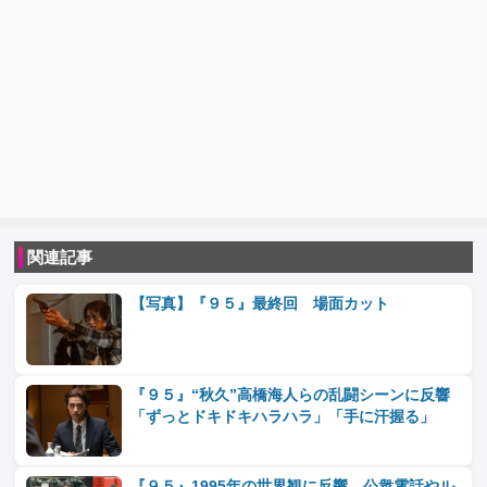
関連記事
【写真】『９５』最終回 場面カット
『９５』“秋久”高橋海人らの乱闘シーンに反響
「ずっとドキドキハラハラ」「手に汗握る」
『９５』1995年の世界観に反響 公衆電話やル