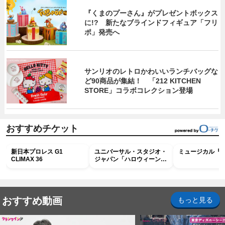
『くまのプーさん』がプレゼントボックス
に!? 新たなブラインドフィギュア「フリ
ポ」発売へ
サンリオのレトロかわいいランチバッグな
ど90商品が集結！ 「212 KITCHEN
STORE」コラボコレクション登場
おすすめチケット
新日本プロレス G1
ユニバーサル・スタジオ・
ミュージカル『R
CLIMAX 36
ジャパン「ハロウィーン・
ホラー・ナイト ～オール
ナイト～パス」
おすすめ動画
もっと見る