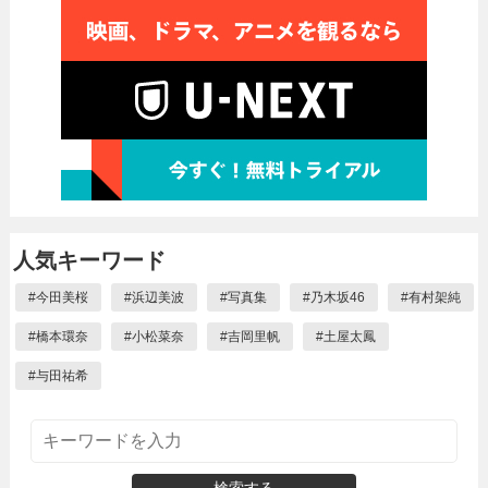
人気キーワード
#
今田美桜
#
浜辺美波
#
写真集
#
乃木坂46
#
有村架純
#
橋本環奈
#
小松菜奈
#
吉岡里帆
#
土屋太鳳
#
与田祐希