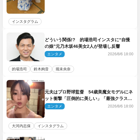
インスタグラム
どういう関係!? 的場浩司インスタに“自慢
の娘”元乃木坂46美女2人が登場し反響
エンタメ
2026/8/6 18:00
的場浩司
鈴木絢音
堀未央奈
元夫はプロ野球監督 54歳美魔女モデルにネ
ット衝撃「圧倒的に美しい」「最強クラス」
「うっとり」
エンタメ
2026/8/6 18:00
大河内志保
インスタグラム