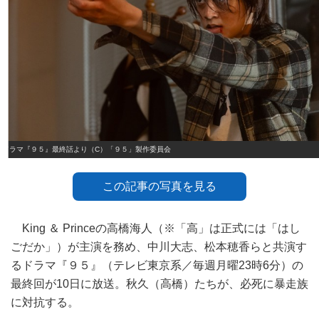
ドラマ『９５』最終話より（C）「９５」製作委員会
この記事の写真を見る
King ＆ Princeの高橋海人（※「高」は正式には「はし
ごだか」）が主演を務め、中川大志、松本穂香らと共演す
るドラマ『９５』（テレビ東京系／毎週月曜23時6分）の
最終回が10日に放送。秋久（高橋）たちが、必死に暴走族
に対抗する。