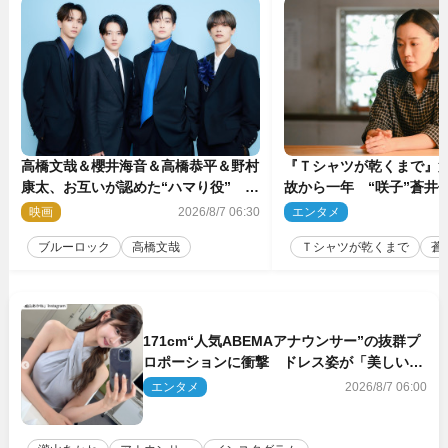
高橋文哉＆櫻井海音＆高橋恭平＆野村
『Ｔシャツが乾くまで』第
康太、お互いが認めた“ハマり役”
故から一年 “咲子”蒼井優
『ブルーロック』で築いた最高のチー
島歩は心を許しあえる関
映画
2026/8/7 06:30
エンタメ
2
ムワーク
ブルーロック
高橋文哉
Ｔシャツが乾くまで
蒼
171cm“人気ABEMAアナウンサー”の抜群プ
ロポーションに衝撃 ドレス姿が「美しい」
「品がありすぎる」
エンタメ
2026/8/7 06:00