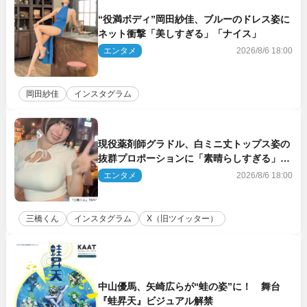
“役満ボディ”岡田紗佳、ブルーのドレス姿に
ネット衝撃「美しすぎる」「ナイス」
エンタメ
2026/8/6 18:00
岡田紗佳
インスタグラム
現役薬剤師グラドル、白ミニ丈トップス姿の
抜群プロポーションに「素晴らしすぎる」
「すっっっご！」とネット絶賛
エンタメ
2026/8/6 18:00
三橋くん
インスタグラム
X（旧ツイッター）
中山優馬、矢崎広らが“蛙の姿”に！ 舞台
『蛙昇天』ビジュアル解禁