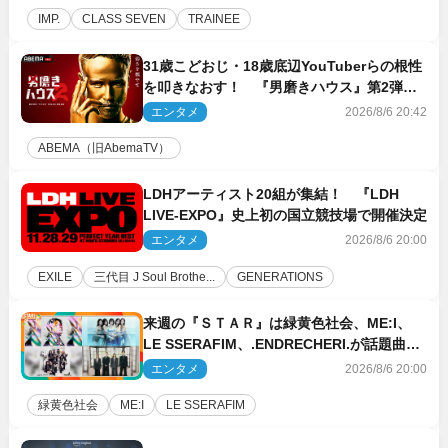
IMP.
CLASS SEVEN
TRAINEE
31歳こどおじ・18歳底辺YouTuberらの根性
を叩きなおす！ 『男磨きハウス』第2弾コ
ーチ陣発表
エンタメ
2026/8/6 20:42
ABEMA（旧AbemaTV）
LDHアーティスト20組が集結！ 『LDH
LIVE‐EXPO』史上初の国立競技場で開催決定
エンタメ
2026/8/6 20:00
EXILE
三代目 J Soul Brothe...
GENERATIONS
来週の『ＳＴＡＲ』は緑黄色社会、ME:I、
LE SSERAFIM、.ENDRECHERI.が話題曲を
パフォーマンス！
エンタメ
2026/8/6 20:00
緑黄色社会
ME:I
LE SSERAFIM