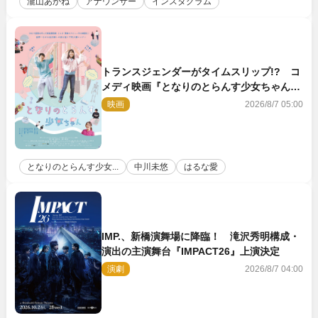
瀧山あかね
アナウンサー
インスタグラム
トランスジェンダーがタイムスリップ!? コ
メディ映画『となりのとらんす少女ちゃん』
11.7公開決定
映画
2026/8/7 05:00
となりのとらんす少女...
中川未悠
はるな愛
IMP.、新橋演舞場に降臨！ 滝沢秀明構成・
演出の主演舞台『IMPACT26』上演決定
演劇
2026/8/7 04:00