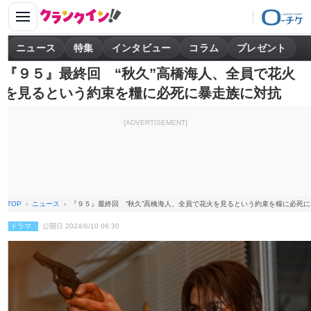
ニュース
特集
インタビュー
コラム
プレゼント
『９５』最終回 “秋久”高橋海人、全員で花火
を見るという約束を糧に必死に暴走族に対抗
[ADVERTISEMENT]
TOP
ニュース
『９５』最終回 “秋久”高橋海人、全員で花火を見るという約束を糧に必死
ドラマ
公開日 2024/6/10 06:30