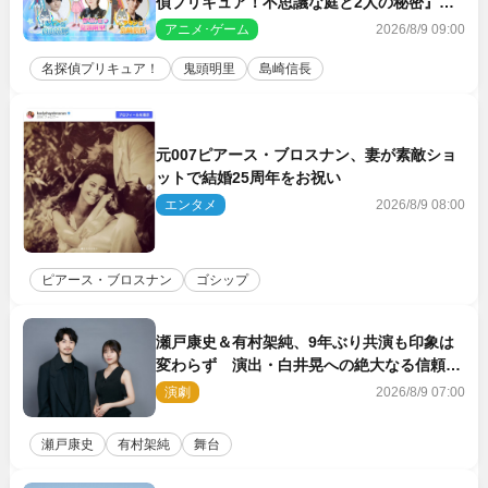
偵プリキュア！不思議な庭と2人の秘密』ゲ
スト声優に決定
アニメ･ゲーム
2026/8/9 09:00
名探偵プリキュア！
鬼頭明里
島崎信長
元007ピアース・ブロスナン、妻が素敵ショ
ットで結婚25周年をお祝い
エンタメ
2026/8/9 08:00
ピアース・ブロスナン
ゴシップ
瀬戸康史＆有村架純、9年ぶり共演も印象は
変わらず 演出・白井晃への絶大なる信頼を
胸に舞台『キュー』に挑む
演劇
2026/8/9 07:00
瀬戸康史
有村架純
舞台