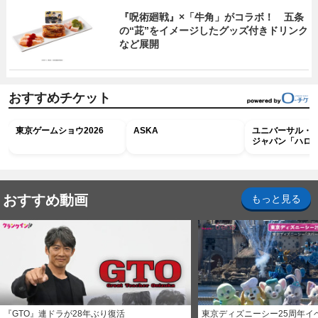
『呪術廻戦』×「牛角」がコラボ！ 五条
の“茈”をイメージしたグッズ付きドリンク
など展開
おすすめチケット
東京ゲームショウ2026
ASKA
ユニバーサル・
ジャパン「ハロ
ホラー・ナイト 
ナイト～パス」
おすすめ動画
もっと見る
『GTO』連ドラが28年ぶり復活
東京ディズニーシー25周年イ