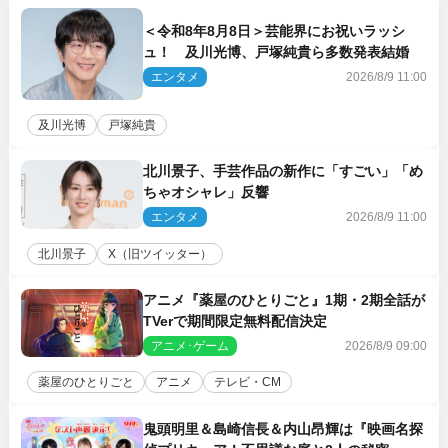
＜令和8年8月8日＞芸能界にお祝いラッシ
ュ！ 及川光博、戸塚純貴ら多数発表結婚
エンタメ
2026/8/9 11:00
及川光博
戸塚純貴
北川景子、手芸作品の新作に「すごい」「め
ちゃオシャレ」反響
エンタメ
2026/8/9 11:00
北川景子
X（旧ツイッター）
アニメ『薬屋のひとりごと』1期・2期全話が
TVerで期間限定無料配信決定
アニメ･ゲーム
2026/8/9 09:00
薬屋のひとりごと
アニメ
テレビ・CM
鬼頭明里＆島崎信長＆内山昂輝は『映画名探