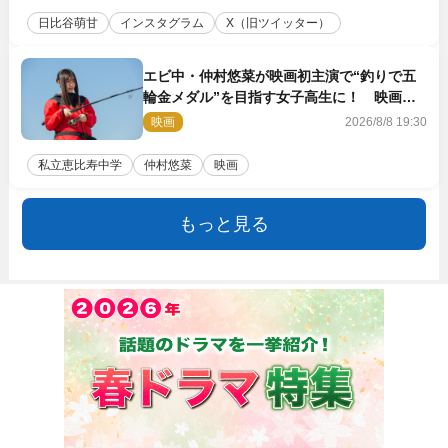
日比谷萌甘
インスタグラム
X（旧ツイッター）
エビ中・仲村悠菜が映画初主演で“釣りで五
輪金メダル”を目指す女子高生に！ 映画
『つりこまち』今秋公開
映画
2026/8/8 19:30
私立恵比寿中学
仲村悠菜
映画
もっと見る