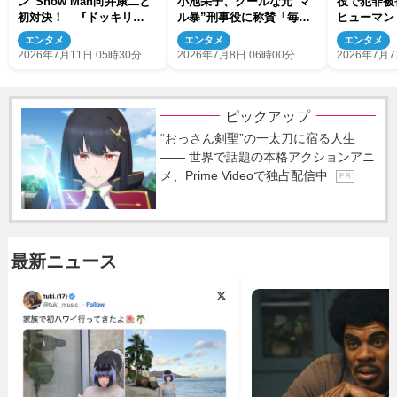
ン”Snow Man向井康二と
小池栄子、クールな元“マ
役で犯罪被
初対決！ 『ドッキリ
ル暴”刑事役に称賛「毎秒
ヒューマン
GP』今夜放送
メロい」豪華共演陣にも反
らノワール
エンタメ
エンタメ
エンタメ
響「一癖も二癖もある」
2026年7月11日 05時30分
2026年7月8日 06時00分
2026年7月7
ピックアップ
“おっさん剣聖”の一太刀に宿る人生
―― 世界で話題の本格アクションアニ
メ、Prime Videoで独占配信中
P R
最新ニュース