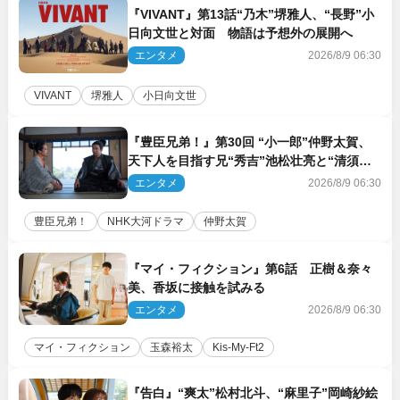
『VIVANT』第13話“乃木”堺雅人、“長野”小
日向文世と対面 物語は予想外の展開へ
エンタメ
2026/8/9 06:30
VIVANT
堺雅人
小日向文世
『豊臣兄弟！』第30回 “小一郎”仲野太賀、
天下人を目指す兄“秀吉”池松壮亮と“清須会
議”へ
エンタメ
2026/8/9 06:30
豊臣兄弟！
NHK大河ドラマ
仲野太賀
『マイ・フィクション』第6話 正樹＆奈々
美、香坂に接触を試みる
エンタメ
2026/8/9 06:30
マイ・フィクション
玉森裕太
Kis‐My‐Ft2
『告白』“爽太”松村北斗、“麻里子”岡崎紗絵