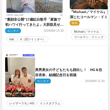
『Michael／マイケル
演じたコールマン・ドミ
“素顔非公開”17歳紅白歌手「家族で
イクに2時間半かかってい
映画
2
初ハワイ行ってきたよ」大胆肌見せシ
ョット公開
エンタメ
2026/8/9 15:30
Michael／マイケル
コールマン・ドミンゴ
tuki.
X（旧ツイッター）
美男美女の子どもたちも顔出し！ HG＆住
谷杏奈、結婚記念日を祝福
エンタメ
2026/8/9 11:30
レイザーラモンHG
インスタグラム