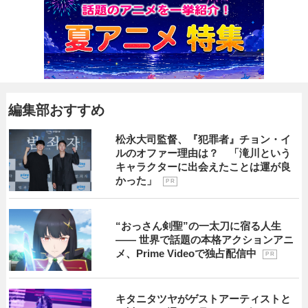
編集部おすすめ
松永大司監督、『犯罪者』チョン・イ
ルのオファー理由は？ 「滝川という
キャラクターに出会えたことは運が良
かった」
P R
“おっさん剣聖”の一太刀に宿る人生
―― 世界で話題の本格アクションアニ
メ、Prime Videoで独占配信中
P R
キタニタツヤがゲストアーティストと