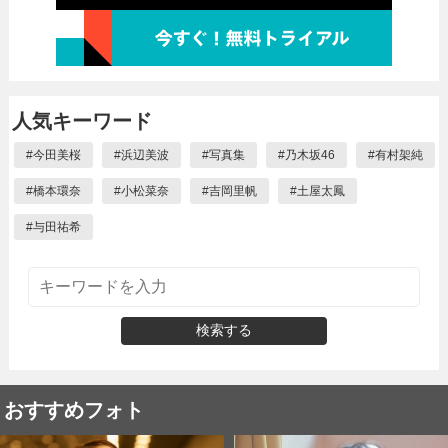
人気キーワード
#
今田美桜
#
浜辺美波
#
写真集
#
乃木坂46
#
有村架純
#
橋本環奈
#
小松菜奈
#
吉岡里帆
#
土屋太鳳
#
与田祐希
検索する
おすすめフォト