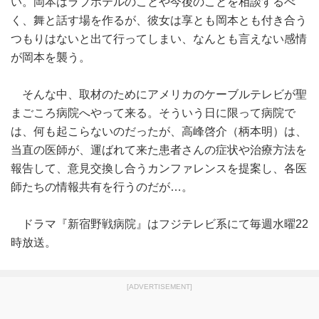
い。岡本はラブホテルのことや今後のことを相談するべ
く、舞と話す場を作るが、彼女は享とも岡本とも付き合う
つもりはないと出て行ってしまい、なんとも言えない感情
が岡本を襲う。
そんな中、取材のためにアメリカのケーブルテレビが聖
まごころ病院へやって来る。そういう日に限って病院で
は、何も起こらないのだったが、高峰啓介（柄本明）は、
当直の医師が、運ばれて来た患者さんの症状や治療方法を
報告して、意見交換し合うカンファレンスを提案し、各医
師たちの情報共有を行うのだが…。
ドラマ『新宿野戦病院』はフジテレビ系にて毎週水曜22
時放送。
[ADVERTISEMENT]