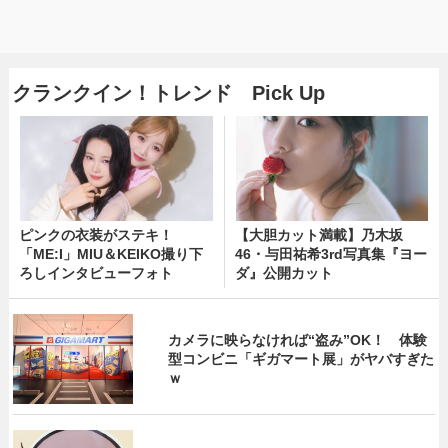
クランクイン！トレンド Pick Up
ピンクの衣装がステキ！
【大胆カット満載】乃木坂
「ME:I」MIU＆KEIKO撮り下
46・与田祐希3rd写真集『ヨー
ろしインタビューフォト
ダ』公開カット
カメラに映らなければ“盗み”OK！ 体験
型コンビニ「ギガマート展」がヤバすぎた
ｗ