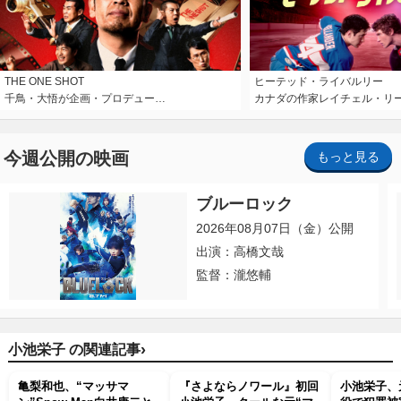
THE ONE SHOT
ヒーテッド・ライバルリー
千鳥・大悟が企画・プロデュー…
カナダの作家レイチェル・リ
今週公開の映画
もっと見る
ブルーロック
2026年08月07日（金）公開
出演：高橋文哉
監督：瀧悠輔
›
小池栄子 の関連記事
亀梨和也、“マッサマ
『さよならノワール』初回
小池栄子、