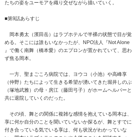
たちの姿をユーモアを織り交ぜながら描いていく。
■第9話あらすじ
岡本勇太（濱田岳）はラブホテルで半裸の状態で目が覚
める。そこには誰もいなかったが、NPO法人『Not Alone
』で働く南舞（橋本愛）のエプロンが置かれていて、思わ
ず焦る岡本。
一方、聖まごころ病院では、ヨウコ（小池）や高峰享
（仲野）たちによって生きる希望が湧いてきた堀井しのぶ
（塚地武雅）の母・房江（藤田弓子）がホームヘルパーと
共に退院していくのだった。
その頃、舞との関係に複雑な感情を抱えている岡本は、
享に何か自分のことを聞いていないか探るが、舞とすでに
付き合っている気でいる享は、何も状況がわかっていな