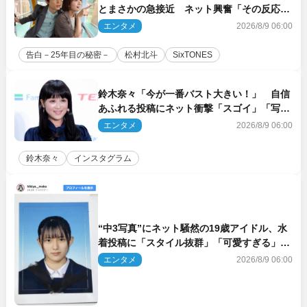
とまさかの急接近 ネット興奮「その反応
は」「いいの!?」（ネタバレあり）
エンタメ
2026/8/9 06:00
告白－25年目の秘密－
松村北斗
SixTONES
鈴木奈々「今が一番バスト大きい！」 自信
あふれる投稿にネット衝撃「スゴイ」「写真
集を出して欲しい」
エンタメ
2026/8/9 06:00
鈴木奈々
インスタグラム
“中3写真”にネット騒然の19歳アイドル、水
着投稿に「スタイル抜群」「可愛すぎる」と
絶賛の声
エンタメ
2026/8/9 06:00