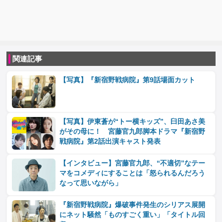
関連記事
【写真】『新宿野戦病院』第9話場面カット
【写真】伊東蒼が“トー横キッズ”、臼田あさ美
がその母に！ 宮藤官九郎脚本ドラマ『新宿野
戦病院』第2話出演キャスト発表
【インタビュー】宮藤官九郎、“不適切”なテー
マをコメディにすることは「怒られるんだろう
なって思いながら」
『新宿野戦病院』爆破事件発生のシリアス展開
にネット騒然「ものすごく重い」「タイトル回