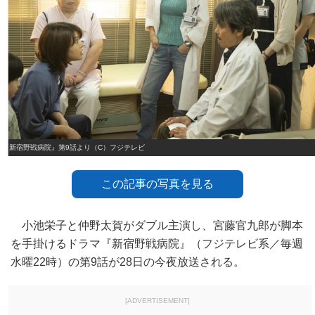
『新宿野戦病院』第9話より（C）フジテレビ
この記事の写真を見る
小池栄子と仲野太賀がダブル主演し、宮藤官九郎が脚本
を手掛けるドラマ『新宿野戦病院』（フジテレビ系／毎週
水曜22時）の第9話が28日の今夜放送される。
[ADVERTISEMENT]