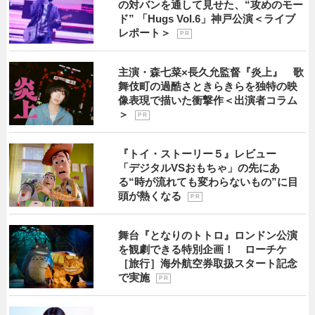
の対バンを通して見せた、“攻めのモー
ド” 「Hugs Vol.6」神戸公演＜ライブ
レポート＞
P R
主演・森七菜×長久允監督『炎上』 歌
舞伎町の過酷さときらきらを独特の映
像表現で描いた衝撃作＜出演者コラム
＞
P R
『トイ・ストーリー５』レビュー
「デジタルVSおもちゃ」の先にあ
る“時が流れても変わらないもの”に目
頭が熱くなる
P R
舞台『となりのトトロ』ロンドン公演
を観劇できる特別企画！ ローチケ
［旅行］海外航空券取扱スタート記念
で実施
P R