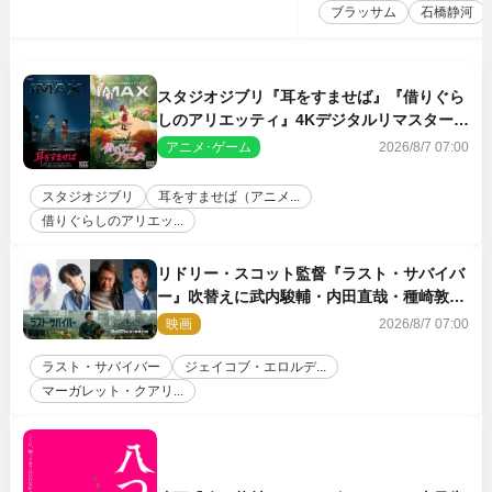
ブラッサム
石橋静河
スタジオジブリ『耳をすませば』『借りぐら
しのアリエッティ』4Kデジタルリマスターで
IMAX上映決定！
アニメ･ゲーム
2026/8/7 07:00
スタジオジブリ
耳をすませば（アニメ...
借りぐらしのアリエッ...
リドリー・スコット監督『ラスト・サバイバ
ー』吹替えに武内駿輔・内田直哉・種崎敦
美・井上和彦ら豪華声優陣が集結！
映画
2026/8/7 07:00
ラスト・サバイバー
ジェイコブ・エロルデ...
マーガレット・クアリ...