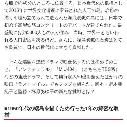
ら船で約40分のところに位置する、日本近代化の遺構とし
て2015年に世界文化遺産に登録された人工の島。岩礁の
周りを埋め立てられて造られた海底炭鉱の島には、日本で
初めて高層鉄筋コンクリートのアパートが建てられた。最
盛期には約5300人もの人が住み、当時、世界一ともいわ
れる人口密度を誇るほど。さらに、端島炭鉱の石炭はとて
も良質で、日本の近代化に大きく貢献した。
そんな端島を連続ドラマで映像化するのは初めてのこ
と。『アンナチュラル』『MIU404』（どちらもTBS系）
などの連続ドラマ、そして興行収入50億を超えたばかりの
映画『ラストマイル』でもタッグを組んだ、脚本・野木亜
紀子と監督・塚原あゆ子の新たな挑戦とは？
■1950年代の端島を描くため行った1年の綿密な取
材