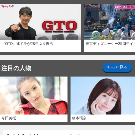
『GTO』連ドラが28年ぶり復活
東京ディズニーシー25周年イ
注目の人物
もっと見る
今田美桜
橋本環奈