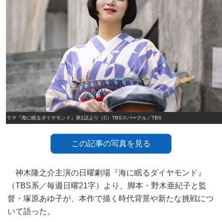
ドラマ『海に眠るダイヤモンド』第1話より（C）TBSスパークル／TBS
この記事の写真を見る
神木隆之介主演の日曜劇場『海に眠るダイヤモンド』
（TBS系／毎週日曜21字）より、脚本・野木亜紀子と監
督・塚原あゆ子が、本作で描く時代背景や新たな挑戦につ
いて語った。