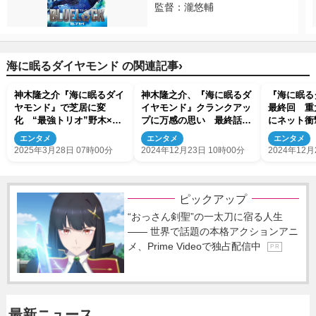
監督：瀧悠輔
›
海に眠るダイヤモンド の関連記事
神木隆之介『海に眠るダイ
神木隆之介、『海に眠るダ
『海に眠る
ヤモンド』で芝居に変
イヤモンド』クランクアッ
最終回 重
化 “最強トリオ”野木×塚
プに万感の思い 最終話の
にネット衝
原×新井とのタッグは「初
クライマックスは端島でも
すぎて悲し
エンタメ
エンタメ
エンタメ
めて」の連続だった
撮影を敢行
肌」（ネタ
2025年3月28日 07時00分
2024年12月23日 10時00分
2024年12月
ピックアップ
“おっさん剣聖”の一太刀に宿る人生
―― 世界で話題の本格アクションアニ
メ、Prime Videoで独占配信中
P R
最新ニュース