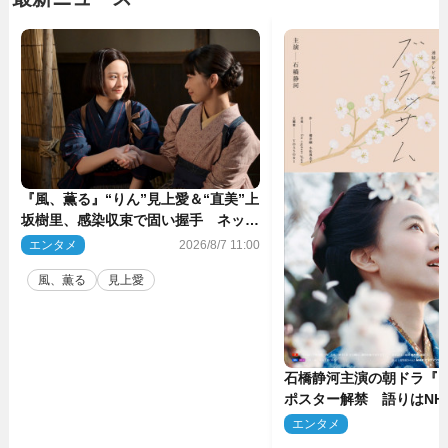
『風、薫る』“りん”見上愛＆“直美”上
坂樹里、感染収束で固い握手 ネット
感動「このバディは最強」「アツい」
エンタメ
2026/8/7 11:00
風、薫る
見上愛
石橋静河主演の朝ドラ『
ポスター解禁 語りはNH
アナ
エンタメ
2