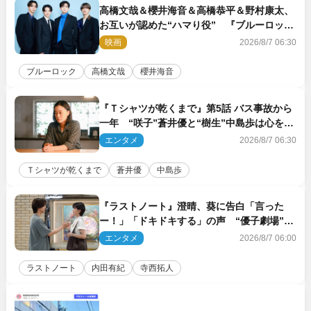
高橋文哉＆櫻井海音＆高橋恭平＆野村康太、
お互いが認めた“ハマり役” 『ブルーロッ
ク』で築いた最高のチームワーク
映画
2026/8/7 06:30
ブルーロック
高橋文哉
櫻井海音
『Ｔシャツが乾くまで』第5話 バス事故から
一年 “咲子”蒼井優と“樹生”中島歩は心を許
しあえる関係に
エンタメ
2026/8/7 06:30
Ｔシャツが乾くまで
蒼井優
中島歩
『ラストノート』澄晴、葵に告白「言った
ー！」「ドキドキする」の声 “優子劇場”も
話題
エンタメ
2026/8/7 06:00
ラストノート
内田有紀
寺西拓人