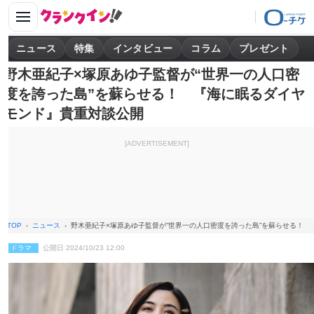
ニュース
特集
インタビュー
コラム
プレゼント
野木亜紀子×塚原あゆ子監督が“世界一の人口密
度を誇った島”を蘇らせる！ 『海に眠るダイヤ
モンド』貴重対談公開
[ADVERTISEMENT]
TOP
ニュース
野木亜紀子×塚原あゆ子監督が“世界一の人口密度を誇った島”を蘇らせる！
ドラマ
公開日 2024/10/23 12:00