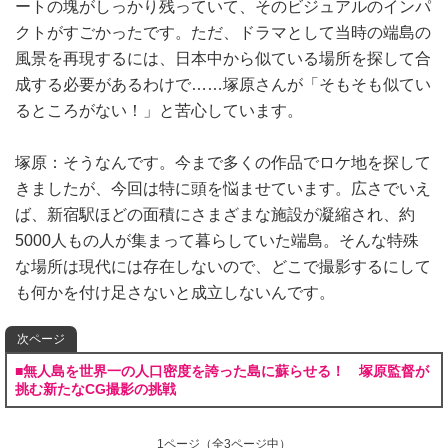
ートの塊がしっかり残っていて、そのビジュアルのインパ
クトがすごかったです。ただ、ドラマとして当時の端島の
風景を再現するには、日本中から似ている場所を探して合
成する必要があるわけで……塚原さんが「そもそも似てい
るところがない！」と苦心しています。
塚原：そうなんです。今まで多くの作品でロケ地を探して
きましたが、今回は特に頭を悩ませています。広さでいえ
ば、新宿駅ほどの面積にさまざまな施設が凝縮され、約
5000人もの人が集まって暮らしていた端島。そんな特殊
な場所は現代には存在しないので、どこで撮影するにして
も何かを付け足さないと成立しないんです。
次ページ
■無人島を世界一の人口密度を誇った島に蘇らせる！ 塚原監督が
挑む新たなCG撮影の挑戦
1ページ
（全3ページ中）