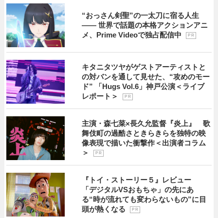
“おっさん剣聖”の一太刀に宿る人生
―― 世界で話題の本格アクションアニ
メ、Prime Videoで独占配信中
P R
キタニタツヤがゲストアーティストと
の対バンを通して見せた、“攻めのモー
ド” 「Hugs Vol.6」神戸公演＜ライブ
レポート＞
P R
主演・森七菜×長久允監督『炎上』 歌
舞伎町の過酷さときらきらを独特の映
像表現で描いた衝撃作＜出演者コラム
＞
P R
『トイ・ストーリー５』レビュー
「デジタルVSおもちゃ」の先にあ
る“時が流れても変わらないもの”に目
頭が熱くなる
P R