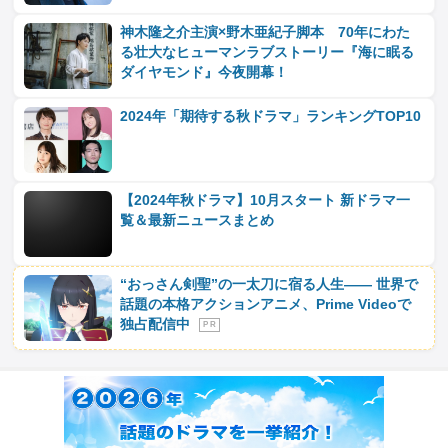
神木隆之介主演×野木亜紀子脚本 70年にわた
る壮大なヒューマンラブストーリー『海に眠る
ダイヤモンド』今夜開幕！
2024年「期待する秋ドラマ」ランキングTOP10
【2024年秋ドラマ】10月スタート 新ドラマ一
覧＆最新ニュースまとめ
“おっさん剣聖”の一太刀に宿る人生―― 世界で
話題の本格アクションアニメ、Prime Videoで
独占配信中
P R