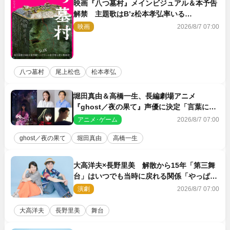
映画『八つ墓村』メインビジュアル＆本予告
解禁 主題歌はB’z松本孝弘率いる
TMG「DOOM」に決定
映画
2026/8/7 07:00
八つ墓村
尾上松也
松本孝弘
堀田真由＆高橋一生、長編劇場アニメ
『ghost／夜の果て』声優に決定「言葉には
できない沢山の感情を思い出しました」
アニメ･ゲーム
2026/8/7 07:00
ghost／夜の果て
堀田真由
高橋一生
大高洋夫×長野里美 解散から15年「第三舞
台」はいつでも当時に戻れる関係「やっぱり
他の方たちとは違います」
演劇
2026/8/7 07:00
大高洋夫
長野里美
舞台