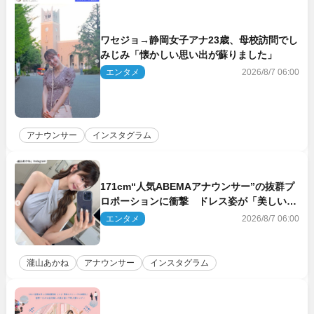
ワセジョ→静岡女子アナ23歳、母校訪問でし
みじみ「懐かしい思い出が蘇りました」
エンタメ
2026/8/7 06:00
アナウンサー
インスタグラム
171cm“人気ABEMAアナウンサー”の抜群プ
ロポーションに衝撃 ドレス姿が「美しい」
「品がありすぎる」
エンタメ
2026/8/7 06:00
瀧山あかね
アナウンサー
インスタグラム