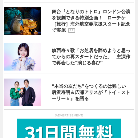
舞台『となりのトトロ』ロンドン公演
を観劇できる特別企画！ ローチケ
［旅行］海外航空券取扱スタート記念
で実施
P R
鎮西寿々歌「お芝居を辞めようと思っ
てからの再スタートだった」 主演作
で再会した“演じる喜び”
“本当の友だち”をつくるのは難しい
唐沢寿明＆広瀬アリスが『トイ・スト
ーリー５』を語る
[ADVERTISEMENT]