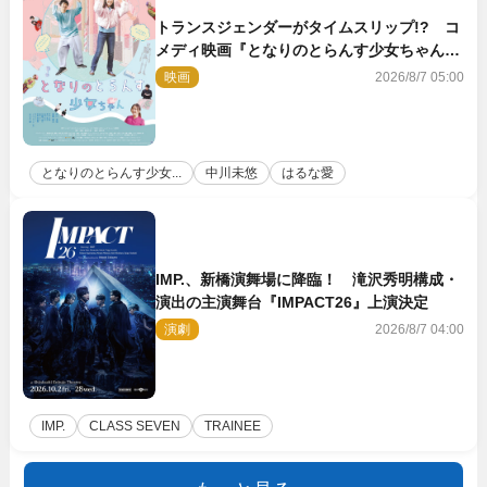
トランスジェンダーがタイムスリップ!? コ
メディ映画『となりのとらんす少女ちゃん』
11.7公開決定
映画
2026/8/7 05:00
となりのとらんす少女...
中川未悠
はるな愛
IMP.、新橋演舞場に降臨！ 滝沢秀明構成・
演出の主演舞台『IMPACT26』上演決定
演劇
2026/8/7 04:00
IMP.
CLASS SEVEN
TRAINEE