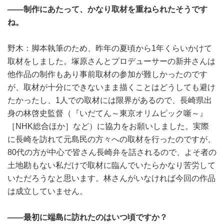
――制作にあたって、かなり取材を重ねられたそうです
ね。
野木：脚本執筆のため、昨年の夏頃から1年くらいかけて
取材をしました。塚原さんとプロデューサーの新井さんは
他作品の制作もあり事前取材の参加が難しかったのです
が、取材が十分にできないまま描くことはどうしても避け
たかったし、1人での取材には限界があるので、長崎県出
身の林啓史監督（『いだてん～東京オリムピック噺～』
［NHK総合ほか］など）に協力をお願いしました。実際
に長崎を訪れて元島民の方々への取材を行ったのですが、
80代の方が中心で皆さん長崎弁を話されるので、よそ者の
土地勘もない私だけで取材に臨んでいたらかなり苦労して
いただろうなと思います。林さんがいなければ今回の作品
は成立していません。
――最初に端島に訪れたのはいつ頃ですか？