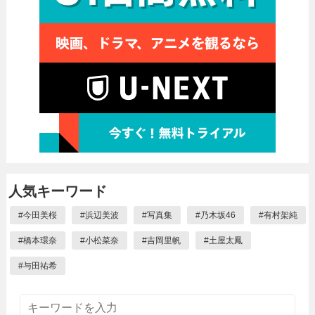
人気キーワード
#
今田美桜
#
浜辺美波
#
写真集
#
乃木坂46
#
有村架純
#
橋本環奈
#
小松菜奈
#
吉岡里帆
#
土屋太鳳
#
与田祐希