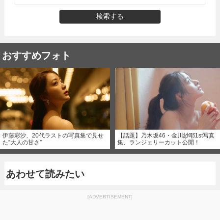
検索する
おすすめフォト
伊藤彩沙、20代ラストの写真集で見せ
【話題】乃木坂46・金川紗耶1st写真
た“大人の甘さ”
集、ランジェリーカット公開！
あわせて読みたい
[ADVERTISEMENT]