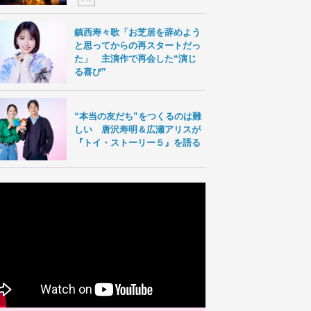
鎮西寿々歌「お芝居を辞めよう
と思ってからの再スタートだっ
た」 主演作で再会した“演じ
る喜び”
“本当の友だち”をつくるのは難
しい 唐沢寿明＆広瀬アリスが
『トイ・ストーリー５』を語る