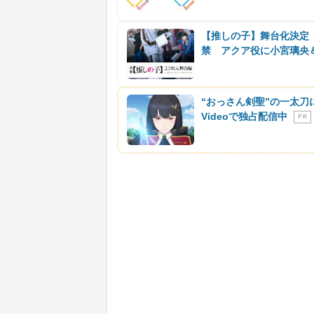
【推しの子】舞台化決定
禁 アクア役に小宮璃央
“おっさん剣聖”の一太刀
Videoで独占配信中
P R