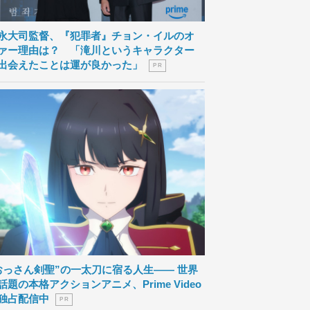
永大司監督、『犯罪者』チョン・イルのオ
ァー理由は？ 「滝川というキャラクター
出会えたことは運が良かった」
P R
おっさん剣聖”の一太刀に宿る人生―― 世界
話題の本格アクションアニメ、Prime Video
独占配信中
P R