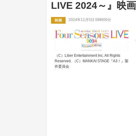
LIVE 2024～』
2024年11月5日 08時00分
映画
（C）Liber Entertainment Inc. All Rights
Reserved. （C）MANKAI STAGE『A3！』製
作委員会