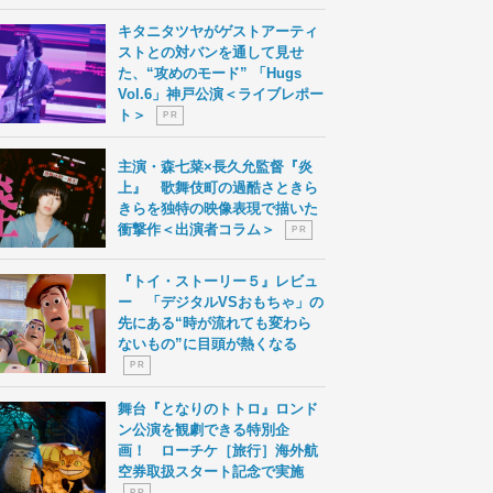
キタニタツヤがゲストアーティ
ストとの対バンを通して見せ
た、“攻めのモード” 「Hugs
Vol.6」神戸公演＜ライブレポー
ト＞
P R
主演・森七菜×長久允監督『炎
上』 歌舞伎町の過酷さときら
きらを独特の映像表現で描いた
衝撃作＜出演者コラム＞
P R
『トイ・ストーリー５』レビュ
ー 「デジタルVSおもちゃ」の
先にある“時が流れても変わら
ないもの”に目頭が熱くなる
P R
舞台『となりのトトロ』ロンド
ン公演を観劇できる特別企
画！ ローチケ［旅行］海外航
空券取扱スタート記念で実施
P R