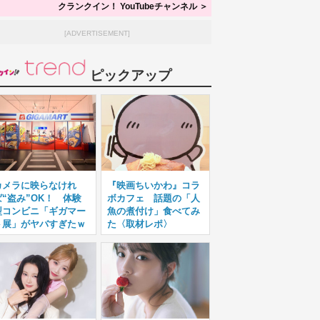
クランクイン！ YouTubeチャンネル ＞
[ADVERTISEMENT]
ピックアップ
カメラに映らなけれ
『映画ちいかわ』コラ
ば“盗み”OK！ 体験
ボカフェ 話題の「人
型コンビニ「ギガマー
魚の煮付け」食べてみ
ト展」がヤバすぎたｗ
た〈取材レポ〉