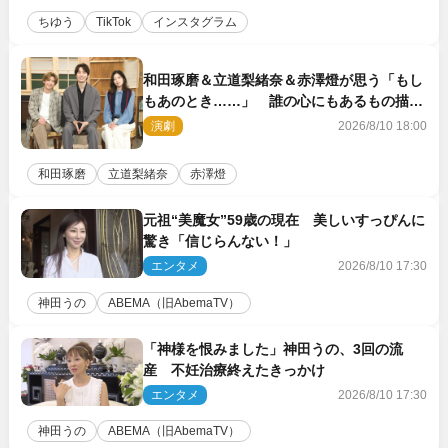
ちゆう
TikTok
インスタグラム
和田琢磨＆立道梨緒奈＆赤澤燈が思う「もし
もあのとき……」 誰の心にもあるもの描く
舞台『回転する夜』に込める思い
演劇
2026/8/10 18:00
和田琢磨
立道梨緒奈
赤澤燈
元祖“美魔女”59歳の現在 美しいすっぴんに
驚き「信じらんない！」
エンタメ
2026/8/10 17:30
神田うの
ABEMA（旧AbemaTV）
「神様を恨みました」神田うの、3回の流
産 不妊治療終えたきっかけ
エンタメ
2026/8/10 17:30
神田うの
ABEMA（旧AbemaTV）