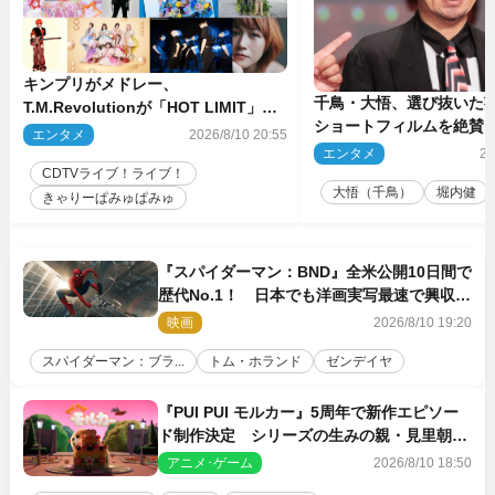
キンプリがメドレー、
千鳥・大悟、選び抜いた芸
T.M.Revolutionが「HOT LIMIT」披
ショートフィルムを絶賛
露 来週の『CDTVライブ！ライ
エンタメ
2026/8/10 20:55
話とか来るんじゃない？
ブ！』
エンタメ
20
間もいました」
CDTVライブ！ライブ！
大悟（千鳥）
堀内健
きゃりーぱみゅぱみゅ
『スパイダーマン：BND』全米公開10日間で
歴代No.1！ 日本でも洋画実写最速で興収
30億円突破
映画
2026/8/10 19:20
スパイダーマン：ブラ...
トム・ホランド
ゼンデイヤ
『PUI PUI モルカー』5周年で新作エピソー
ド制作決定 シリーズの生みの親・見里朝希
監督が復帰
アニメ･ゲーム
2026/8/10 18:50