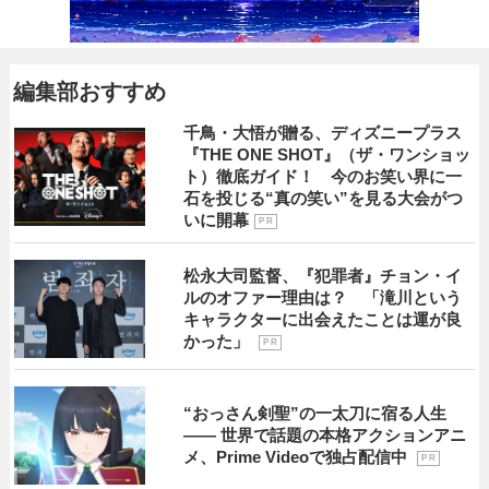
編集部おすすめ
千鳥・大悟が贈る、ディズニープラス
『THE ONE SHOT』（ザ・ワンショッ
ト）徹底ガイド！ 今のお笑い界に一
石を投じる“真の笑い”を見る大会がつ
いに開幕
P R
松永大司監督、『犯罪者』チョン・イ
ルのオファー理由は？ 「滝川という
キャラクターに出会えたことは運が良
かった」
P R
“おっさん剣聖”の一太刀に宿る人生
―― 世界で話題の本格アクションアニ
メ、Prime Videoで独占配信中
P R