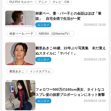
PUI PUI モルカー
アニメ
テレビ・CM
林家ペー、妻・パー子との会話はほぼ「筆
談」 自宅全焼で生活が一変
エンタメ
2026/8/10 18:00
林家ペー＆パー子
ABEMA（旧AbemaTV）
雛形あきこ48歳、22年ぶり写真集 未だ衰え
ぬスタイルに「ヤバイ！」
エンタメ
2026/8/10 18:00
雛形あきこ
インスタグラム
フォロワー500万の165cm美女、タイトなコ
スプレ姿の抜群プロポーションにネット衝撃
エンタメ
2026/8/10 18:00