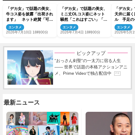
「デカ女」で話題の美女、
「デカ女」で話題の美女、
「デカ女」
牛コス姿を披露「出荷され
ミニ丈OLコス姿にネット
天井に届く
ます」 ネット絶賛「可愛
騒然「これはすごい」「め
ル 手足の
すぎ」 ミニ丈×ミニスカ
っちゃ魅力的」
然
エンタメ
エンタメ
エンタメ
で魅了
2026年7月10日 18時00分
2026年7月4日 18時00分
2026年5月1
ピックアップ
“おっさん剣聖”の一太刀に宿る人生
―― 世界で話題の本格アクションアニ
メ、Prime Videoで独占配信中
P R
最新ニュース