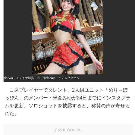
米倉みゆ、チャイナ服姿 ※「米倉みゆ」インスタグラム
コスプレイヤーでタレント、2人組ユニット「めり～ぽ
っぴん」のメンバー・米倉みゆが24日までにインスタグラ
ムを更新。ソロショットを披露すると、称賛の声が寄せら
れた。
[ADVERTISEMENT]