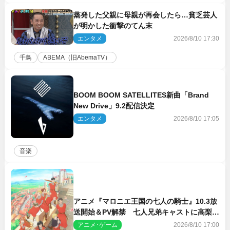
蒸発した父親に母親が再会したら…貧乏芸人
が明かした衝撃のてん末
エンタメ
2026/8/10 17:30
千鳥
ABEMA（旧AbemaTV）
BOOM BOOM SATELLITES新曲「Brand
New Drive」9.2配信決定
エンタメ
2026/8/10 17:05
音楽
アニメ『マロニエ王国の七人の騎士』10.3放
送開始＆PV解禁 七人兄弟キャストに高梨謙
吾、川島零士ら
アニメ･ゲーム
2026/8/10 17:00