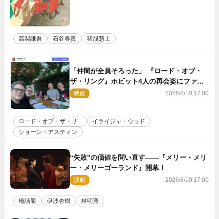
高梨謙吾
石谷春貴
猪股慧士
「仲間が全員そろった」 『ロード・オブ・
ザ・リング』ホビット4人の再会姿にファン
感激
映画
2026/8/10 17:00
ロード・オブ・ザ・リ...
イライジャ・ウッド
ショーン・アスティン
“失敗”の価値を問い直す――『メリー・メリ
ー・メリーゴーランド』開幕！
演劇
2026/8/10 17:00
橋詰龍
伊波杏樹
林明寛