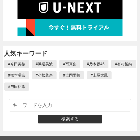
人気キーワード
#
今田美桜
#
浜辺美波
#
写真集
#
乃木坂46
#
有村架純
#
橋本環奈
#
小松菜奈
#
吉岡里帆
#
土屋太鳳
#
与田祐希
検索する