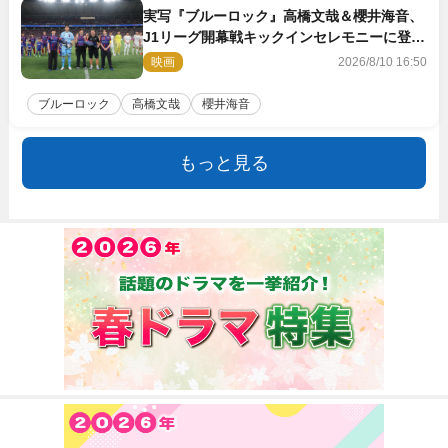
実写『ブルーロック』高橋文哉＆櫻井海音、
J1リーグ開幕戦キックインセレモニーに登場
＆喜びの声到着
映画
2026/8/10 16:50
ブルーロック
高橋文哉
櫻井海音
もっと見る