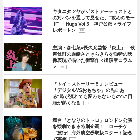
キタニタツヤがゲストアーティストと
の対バンを通して見せた、“攻めのモー
ド” 「Hugs Vol.6」神戸公演＜ライブ
レポート＞
P R
主演・森七菜×長久允監督『炎上』 歌
舞伎町の過酷さときらきらを独特の映
像表現で描いた衝撃作＜出演者コラム
＞
P R
『トイ・ストーリー５』レビュー
「デジタルVSおもちゃ」の先にあ
る“時が流れても変わらないもの”に目
頭が熱くなる
P R
舞台『となりのトトロ』ロンドン公演
を観劇できる特別企画！ ローチケ
［旅行］海外航空券取扱スタート記念
で実施
P R