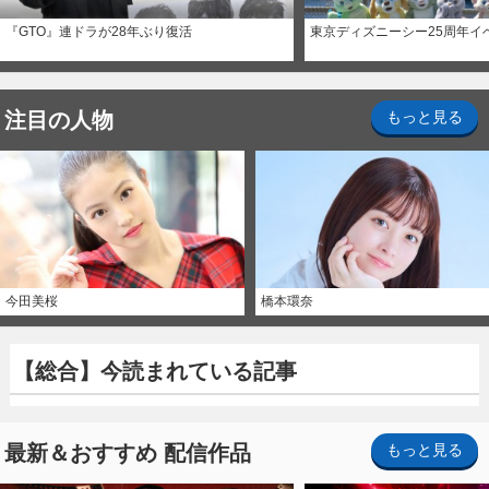
『GTO』連ドラが28年ぶり復活
東京ディズニーシー25周年イ
注目の人物
もっと見る
今田美桜
橋本環奈
【総合】今読まれている記事
最新＆おすすめ 配信作品
もっと見る