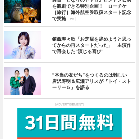
を観劇できる特別企画！ ローチケ
［旅行］海外航空券取扱スタート記念
で実施
P R
鎮西寿々歌「お芝居を辞めようと思っ
てからの再スタートだった」 主演作
で再会した“演じる喜び”
“本当の友だち”をつくるのは難しい
唐沢寿明＆広瀬アリスが『トイ・スト
ーリー５』を語る
[ADVERTISEMENT]