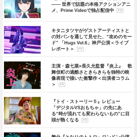
―― 世界で話題の本格アクションアニ
メ、Prime Videoで独占配信中
P R
キタニタツヤがゲストアーティストと
の対バンを通して見せた、“攻めのモー
ド” 「Hugs Vol.6」神戸公演＜ライブ
レポート＞
P R
主演・森七菜×長久允監督『炎上』 歌
舞伎町の過酷さときらきらを独特の映
像表現で描いた衝撃作＜出演者コラム
＞
P R
『トイ・ストーリー５』レビュー
「デジタルVSおもちゃ」の先にあ
る“時が流れても変わらないもの”に目
頭が熱くなる
P R
舞台『となりのトトロ』ロンドン公演