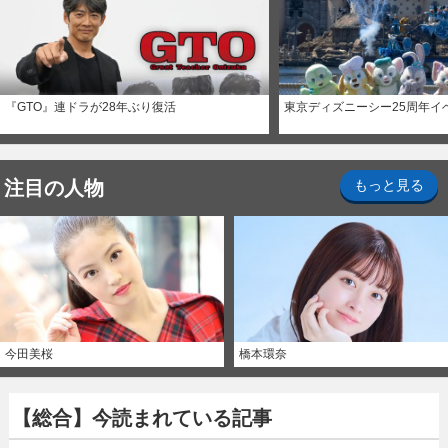
『GTO』連ドラが28年ぶり復活
東京ディズニーシー25周年イ
注目の人物
もっと見る
今田美桜
橋本環奈
【総合】今読まれている記事