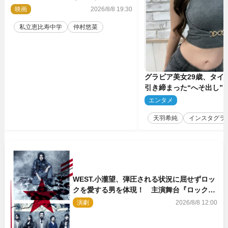
に！ 映画『つりこまち』今秋公開
映画
2026/8/8 19:30
私立恵比寿中学
仲村悠菜
グラビア美女29歳、タイ
引き締まった“へそ出し”
「可愛い過ぎる」
エンタメ
2
天羽希純
インスタグラ
WEST.小瀧望、弾圧される状況に屈せずロッ
クを愛する男を体現！ 主演舞台『ロックン
ロール』ビジュアル解禁
演劇
2026/8/8 12:00