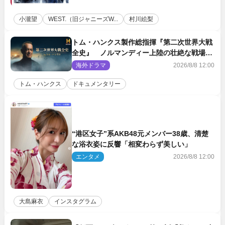
小瀧望
WEST.（旧ジャニーズW...
村川絵梨
トム・ハンクス製作総指揮『第二次世界大戦
全史』 ノルマンディー上陸の壮絶な戦場を
収めた特別映像解禁
海外ドラマ
2026/8/8 12:00
トム・ハンクス
ドキュメンタリー
“港区女子”系AKB48元メンバー38歳、清楚
な浴衣姿に反響「相変わらず美しい」
エンタメ
2026/8/8 12:00
大島麻衣
インスタグラム