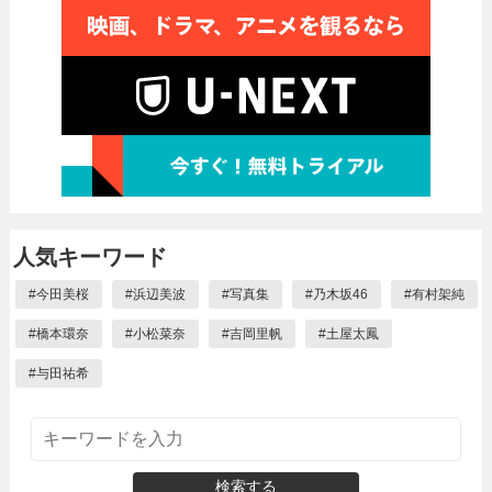
人気キーワード
#
今田美桜
#
浜辺美波
#
写真集
#
乃木坂46
#
有村架純
#
橋本環奈
#
小松菜奈
#
吉岡里帆
#
土屋太鳳
#
与田祐希
検索する