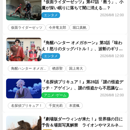
『仮面ライダーゼッツ』第47話「救う」、小
鷹が深い眠りに落ちて闇に消える…？
エンタメ
2026/8/8 12:00
仮面ライダーゼッツ
今井竜太郎
堀口真帆
『角醒ハンター オメガホーン』第3話「味わ
え！怒りのタッグバトル！」、波斬のギリコ
がハンターバトルを挑んできた！
エンタメ
2026/8/8 12:00
角醒ハンター オメガ...
楢原聖
国上将大
『名探偵プリキュア！』第28話「謎の怪盗デ
ッチ・アゲイン」、謎の怪盗から不思議な予
告状が届く
アニメ･ゲーム
2026/8/8 12:00
名探偵プリキュア！
千賀光莉
本渡楓
『劇場版ダーウィンが来た！』世界猫の日に
予告＆場面写真解禁 ライオンやマヌルネコ