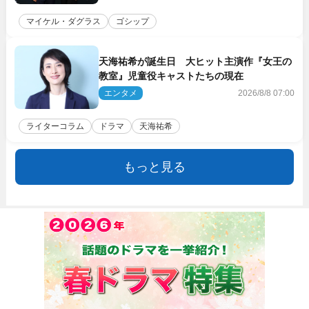
マイケル・ダグラス
ゴシップ
天海祐希が誕生日 大ヒット主演作『女王の
教室』児童役キャストたちの現在
エンタメ
2026/8/8 07:00
ライターコラム
ドラマ
天海祐希
もっと見る