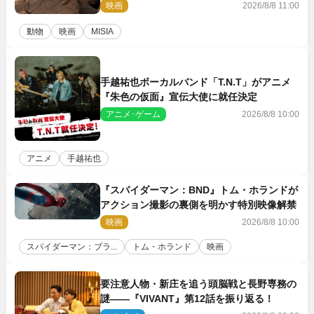
の赤ちゃんが大集合
映画
2026/8/8 11:00
動物
映画
MISIA
手越祐也ボーカルバンド「T.N.T」がアニメ
『朱色の仮面』宣伝大使に就任決定
アニメ･ゲーム
2026/8/8 10:00
アニメ
手越祐也
『スパイダーマン：BND』トム・ホランドが
アクション撮影の裏側を明かす特別映像解禁
映画
2026/8/8 10:00
スパイダーマン：ブラ...
トム・ホランド
映画
要注意人物・新庄を追う頭脳戦と長野専務の
謎――『VIVANT』第12話を振り返る！