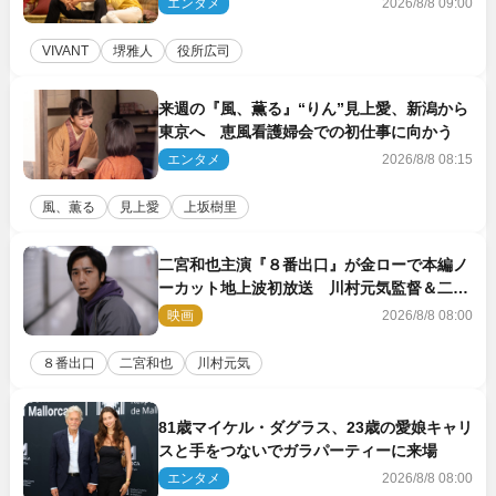
エンタメ
2026/8/8 09:00
VIVANT
堺雅人
役所広司
来週の『風、薫る』“りん”見上愛、新潟から
東京へ 恵風看護婦会での初仕事に向かう
エンタメ
2026/8/8 08:15
風、薫る
見上愛
上坂樹里
二宮和也主演『８番出口』が金ローで本編ノ
ーカット地上波初放送 川村元気監督＆二宮
コメント到着
映画
2026/8/8 08:00
８番出口
二宮和也
川村元気
81歳マイケル・ダグラス、23歳の愛娘キャリ
スと手をつないでガラパーティーに来場
エンタメ
2026/8/8 08:00