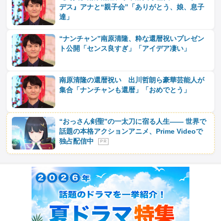
デス』アナと“親子会”「ありがとう、娘、息子
達」
“ナンチャン”南原清隆、粋な還暦祝いプレゼン
ト公開「センス良すぎ」「アイデア凄い」
南原清隆の還暦祝い 出川哲朗ら豪華芸能人が
集合「ナンチャンも還暦」「おめでとう」
“おっさん剣聖”の一太刀に宿る人生―― 世界で
話題の本格アクションアニメ、Prime Videoで
独占配信中
P R