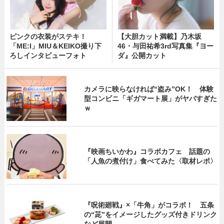
ピンクの衣装がステキ！
【大胆カット満載】乃木坂
「ME:I」MIU＆KEIKO撮り下
46・与田祐希3rd写真集『ヨー
ろしインタビューフォト
ダ』公開カット
カメラに映らなければ“盗み”OK！ 体験
型コンビニ「ギガマート展」がヤバすぎた
ｗ
『映画ちいかわ』コラボカフェ 話題の
「人魚の煮付け」食べてみた〈取材レポ〉
『呪術廻戦』×「牛角」がコラボ！ 五条
の“茈”をイメージしたグッズ付きドリンク
など展開