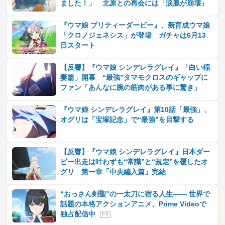
ました！」 北原との再会には「涙腺が崩壊」
『ウマ娘 プリティーダービー』、新育成ウマ娘
「クロノジェネシス」が登場 ガチャは6月13
日スタート
【反響】『ウマ娘 シンデレラグレイ』「白い稲
妻篇」開幕 “最強”タマモクロスのギャップに
ファン「あんなに腕の筋肉がある事に驚き」
『ウマ娘 シンデレラグレイ』第10話「最強」、
オグリは「宝塚記念」で“最強”を目撃する
【反響】『ウマ娘 シンデレラグレイ』日本ダー
ビー出走は叶わずも“常識”と“規定”を覆したオ
グリ 第一章「中央編入篇」完結
“おっさん剣聖”の一太刀に宿る人生―― 世界で
話題の本格アクションアニメ、Prime Videoで
独占配信中
P R