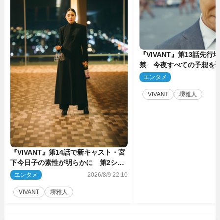
『VIVANT』第13話先行
禁 今夜すべての予想を
ーンが…
エンタメ
2
VIVANT
堺雅人
『VIVANT』第14話で新キャスト・宮
下今日子の素性が明らかに 第2シー
ズンのキーパーソンの1人
エンタメ
2026/8/9 22:10
VIVANT
堺雅人