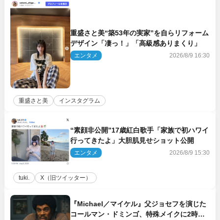
重盛さと美“築53年の実家”を自らリフォーム
デザイン「凄っ！」「高級感ありまくり」
エンタメ
2026/8/9 16:30
重盛さと美
インスタグラム
“素顔非公開”17歳紅白歌手「家族で初ハワイ
行ってきたよ」大胆肌見せショット公開
エンタメ
2026/8/9 15:30
tuki.
X（旧ツイッター）
『Michael／マイケル』父ジョセフを演じた
コールマン・ドミンゴ、特殊メイクに2時間