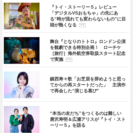
『トイ・ストーリー５』レビュー
「デジタルVSおもちゃ」の先にあ
る“時が流れても変わらないもの”に目
頭が熱くなる
P R
舞台『となりのトトロ』ロンドン公演
を観劇できる特別企画！ ローチケ
［旅行］海外航空券取扱スタート記念
で実施
P R
鎮西寿々歌「お芝居を辞めようと思っ
てからの再スタートだった」 主演作
で再会した“演じる喜び”
“本当の友だち”をつくるのは難しい
唐沢寿明＆広瀬アリスが『トイ・スト
ーリー５』を語る