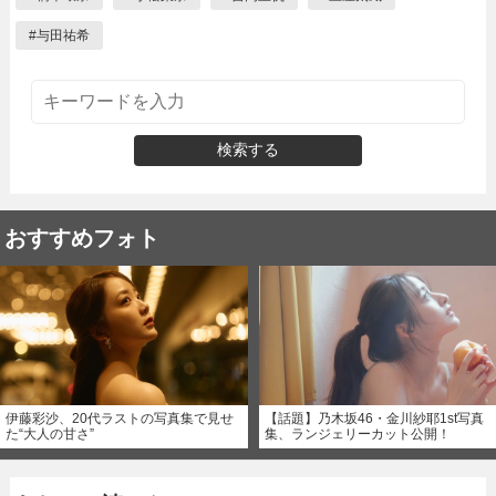
#
与田祐希
検索する
おすすめフォト
伊藤彩沙、20代ラストの写真集で見せ
【話題】乃木坂46・金川紗耶1st写真
た“大人の甘さ”
集、ランジェリーカット公開！