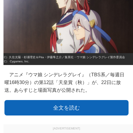
（C）久住太陽・杉浦理史＆Pita・伊藤隼之介／集英社・ウマ娘 シンデレラグレイ製作委員会
（C） Cygames, Inc.
アニメ『ウマ娘 シンデレラグレイ』（TBS系／毎週日
曜16時30分）の第12話「天皇賞（秋）」が、22日に放
送。あらすじと場面写真が公開された。
全文を読む
[ADVERTISEMENT]