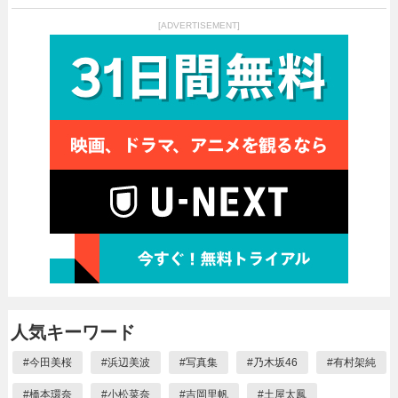
[ADVERTISEMENT]
人気キーワード
#
今田美桜
#
浜辺美波
#
写真集
#
乃木坂46
#
有村架純
#
橋本環奈
#
小松菜奈
#
吉岡里帆
#
土屋太鳳