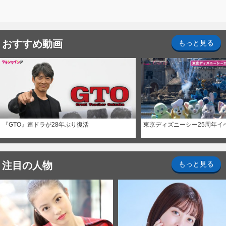
おすすめ動画
もっと見る
『GTO』連ドラが28年ぶり復活
東京ディズニーシー25周年イ
注目の人物
もっと見る