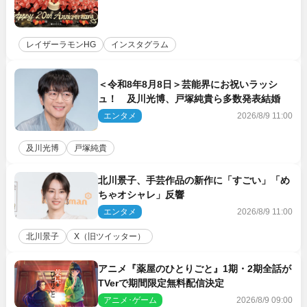
レイザーラモンHG
インスタグラム
＜令和8年8月8日＞芸能界にお祝いラッシ
ュ！ 及川光博、戸塚純貴ら多数発表結婚
エンタメ
2026/8/9 11:00
及川光博
戸塚純貴
北川景子、手芸作品の新作に「すごい」「め
ちゃオシャレ」反響
エンタメ
2026/8/9 11:00
北川景子
X（旧ツイッター）
アニメ『薬屋のひとりごと』1期・2期全話が
TVerで期間限定無料配信決定
アニメ･ゲーム
2026/8/9 09:00