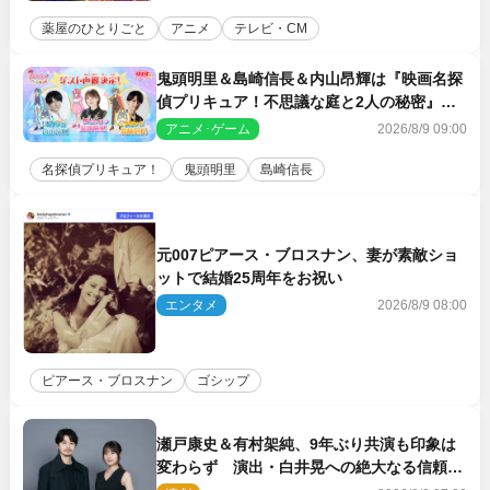
薬屋のひとりごと
アニメ
テレビ・CM
鬼頭明里＆島崎信長＆内山昂輝は『映画名探
偵プリキュア！不思議な庭と2人の秘密』ゲ
スト声優に決定
アニメ･ゲーム
2026/8/9 09:00
名探偵プリキュア！
鬼頭明里
島崎信長
元007ピアース・ブロスナン、妻が素敵ショ
ットで結婚25周年をお祝い
エンタメ
2026/8/9 08:00
ピアース・ブロスナン
ゴシップ
瀬戸康史＆有村架純、9年ぶり共演も印象は
変わらず 演出・白井晃への絶大なる信頼を