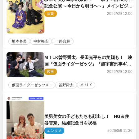
記念公演 ～今日から明日へ～』メインビジュ
アル公開
演劇
2026/8/9 12:00
坂本冬美
中村梅雀
一路真輝
M！LK曽野舜太、長田光平らの笑顔も！ 映
画『仮面ライダーゼッツ』『超宇宙刑事ギャ
バン インフィニティ』オフショット到着
映画
2026/8/9 12:00
仮面ライダーゼッツ＆...
曽野舜太
M！LK
美男美女の子どもたちも顔出し！ HG＆住
谷杏奈、結婚記念日を祝福
エンタメ
2026/8/9 11:30