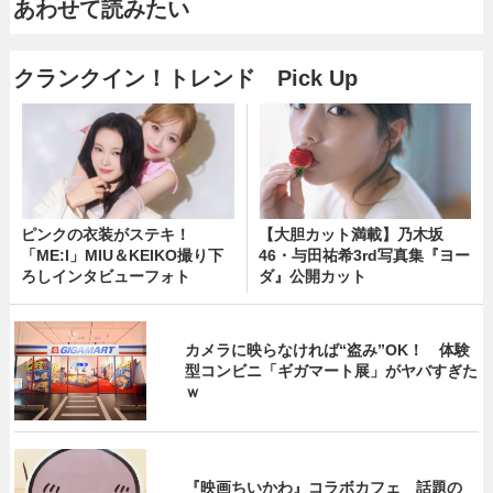
あわせて読みたい
クランクイン！トレンド Pick Up
ピンクの衣装がステキ！
【大胆カット満載】乃木坂
「ME:I」MIU＆KEIKO撮り下
46・与田祐希3rd写真集『ヨー
ろしインタビューフォト
ダ』公開カット
カメラに映らなければ“盗み”OK！ 体験
型コンビニ「ギガマート展」がヤバすぎた
ｗ
『映画ちいかわ』コラボカフェ 話題の