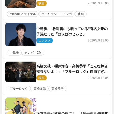
半かかっていた
映画
2026/8/9 15:00
Michael／マイケル
コールマン・ドミンゴ
映画
中島歩、“教科書にも載っている”有名文豪の
子孫だった「ばぁばのじぃじ」
エンタメ
2026/8/9 13:00
中島歩
テレビ・CM
高橋文哉・櫻井海音・高橋恭平「こんな舞台
挨拶ないよ！」『ブルーロック』自由すぎる
イベントレポート
映画
2026/8/9 12:05
ブルーロック
高橋文哉
高橋恭平
坂本冬美が武家の娘に！ 『歌手生活40周年