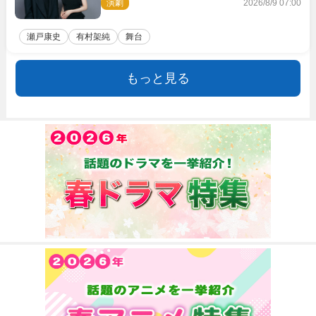
胸に舞台『キュー』に挑む
演劇
2026/8/9 07:00
瀬戸康史
有村架純
舞台
もっと見る