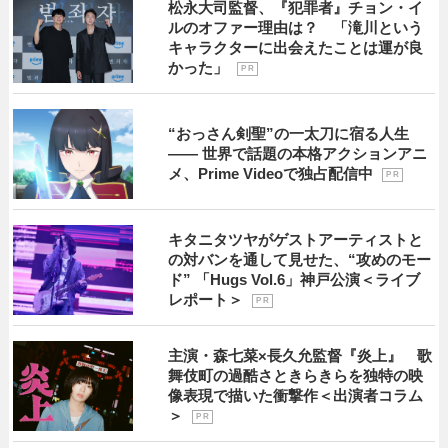
松永大司監督、『犯罪者』チョン・イ
ルのオファー理由は？ 「滝川という
キャラクターに出会えたことは運が良
かった」
P R
“おっさん剣聖”の一太刀に宿る人生
―― 世界で話題の本格アクションアニ
メ、Prime Videoで独占配信中
P R
キタニタツヤがゲストアーティストと
の対バンを通して見せた、“攻めのモー
ド” 「Hugs Vol.6」神戸公演＜ライブ
レポート＞
P R
主演・森七菜×長久允監督『炎上』 歌
舞伎町の過酷さときらきらを独特の映
像表現で描いた衝撃作＜出演者コラム
＞
P R