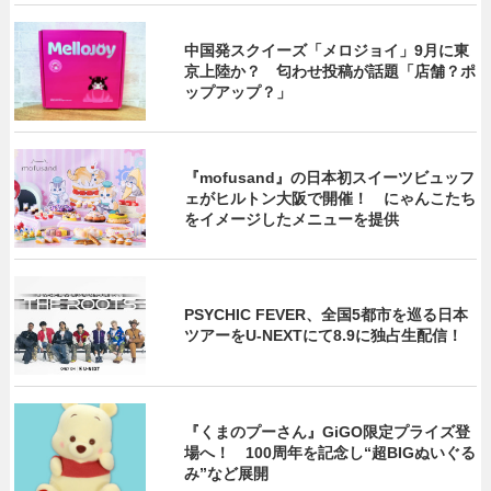
中国発スクイーズ「メロジョイ」9月に東
京上陸か？ 匂わせ投稿が話題「店舗？ポ
ップアップ？」
『mofusand』の日本初スイーツビュッフ
ェがヒルトン大阪で開催！ にゃんこたち
をイメージしたメニューを提供
PSYCHIC FEVER、全国5都市を巡る日本
ツアーをU‐NEXTにて8.9に独占生配信！
『くまのプーさん』GiGO限定プライズ登
場へ！ 100周年を記念し“超BIGぬいぐる
み”など展開