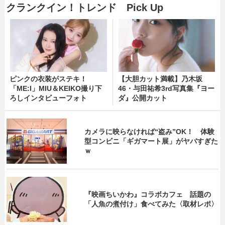
クランクイン！トレンド Pick Up
ピンクの衣装がステキ！
【大胆カット満載】乃木坂
「ME:I」MIU＆KEIKO撮り下
46・与田祐希3rd写真集『ヨー
ろしインタビューフォト
ダ』公開カット
カメラに映らなければ“盗み”OK！ 体験
型コンビニ「ギガマート展」がヤバすぎた
ｗ
『映画ちいかわ』コラボカフェ 話題の
「人魚の煮付け」食べてみた〈取材レポ〉