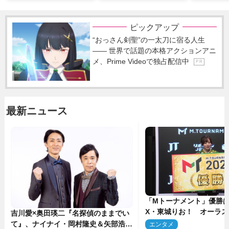
ピックアップ
“おっさん剣聖”の一太刀に宿る人生
―― 世界で話題の本格アクションアニ
メ、Prime Videoで独占配信中
P R
最新ニュース
「Mトーナメント」優勝はB
X・東城りお！ オーラ
吉川愛×奥田瑛二『名探偵のままでい
後は自ら和了って幕引き
て』、ナイナイ・岡村隆史＆矢部浩之
エンタメ
2