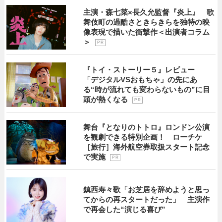
主演・森七菜×長久允監督『炎上』 歌
舞伎町の過酷さときらきらを独特の映
像表現で描いた衝撃作＜出演者コラム
＞
P R
『トイ・ストーリー５』レビュー
「デジタルVSおもちゃ」の先にあ
る“時が流れても変わらないもの”に目
頭が熱くなる
P R
舞台『となりのトトロ』ロンドン公演
を観劇できる特別企画！ ローチケ
［旅行］海外航空券取扱スタート記念
で実施
P R
鎮西寿々歌「お芝居を辞めようと思っ
てからの再スタートだった」 主演作
で再会した“演じる喜び”