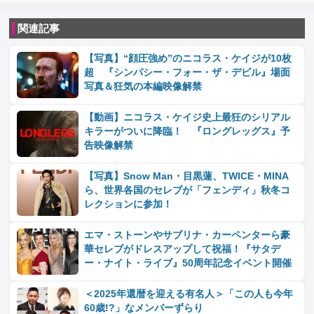
関連記事
【写真】“顔圧強め”のニコラス・ケイジが10枚
超 『シンパシー・フォー・ザ・デビル』場面
写真＆狂気の本編映像解禁
【動画】ニコラス・ケイジ史上最狂のシリアル
キラーがついに降臨！ 『ロングレッグス』予
告映像解禁
【写真】Snow Man・目黒蓮、TWICE・MINA
ら、世界各国のセレブが「フェンディ」秋冬コ
レクションに参加！
エマ・ストーンやサブリナ・カーペンターら豪
華セレブがドレスアップして祝福！『サタデ
ー・ナイト・ライブ』50周年記念イベント開催
＜2025年還暦を迎える有名人＞「この人も今年
60歳!?」なメンバーずらり