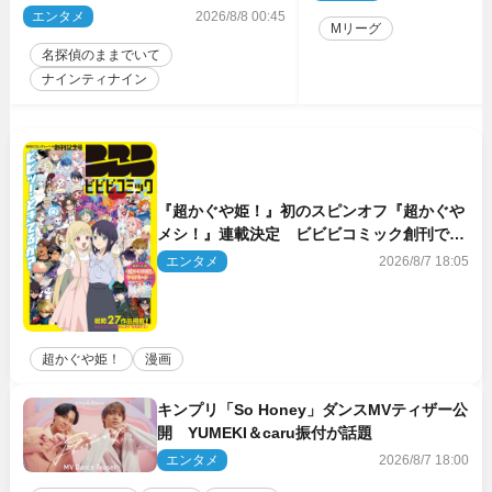
のゲスト出演が決定！
エンタメ
2026/8/8 00:45
Mリーグ
名探偵のままでいて
ナインティナイン
『超かぐや姫！』初のスピンオフ『超かぐや
メシ！』連載決定 ビビビコミック創刊で31
作品一挙公開
エンタメ
2026/8/7 18:05
超かぐや姫！
漫画
キンプリ「So Honey」ダンスMVティザー公
開 YUMEKI＆caru振付が話題
エンタメ
2026/8/7 18:00