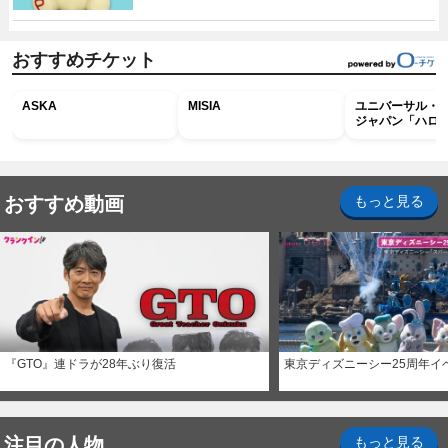
おすすめチケット
ASKA
MISIA
ユニバーサル・
ジャパン「ハロ
ホラー・ナイト 
ナイト～パス」
おすすめ動画
もっと見る
『GTO』連ドラが28年ぶり復活
東京ディズニーシー25周年イ
注目の人物
もっと見る