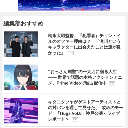
編集部おすすめ
松永大司監督、『犯罪者』チョン・イ
ルのオファー理由は？ 「滝川という
キャラクターに出会えたことは運が良
かった」
P R
“おっさん剣聖”の一太刀に宿る人生
―― 世界で話題の本格アクションアニ
メ、Prime Videoで独占配信中
P R
キタニタツヤがゲストアーティストと
の対バンを通して見せた、“攻めのモー
ド” 「Hugs Vol.6」神戸公演＜ライブ
レポート＞
P R