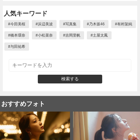
人気キーワード
#
今田美桜
#
浜辺美波
#
写真集
#
乃木坂46
#
有村架純
#
橋本環奈
#
小松菜奈
#
吉岡里帆
#
土屋太鳳
#
与田祐希
検索する
おすすめフォト