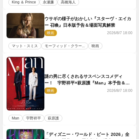
King ＆ Prince
永瀬廉
高橋海人
ウサギの様子がおかしい『スターヴ・エイカ
ー 召喚』日本版予告＆場面写真解禁
映画
2026/8/7 18:00
マット・スミス
モーフィッド・クラー...
映画
謎の男に尽くされるサスペンスコメディ
ー！ 宇野祥平×萩原護『Man』本予告＆新
ビジュアル解禁
映画
2026/8/7 18:00
Man
宇野祥平
萩原護
「ディズニー・ワールド・ビート 2026」全