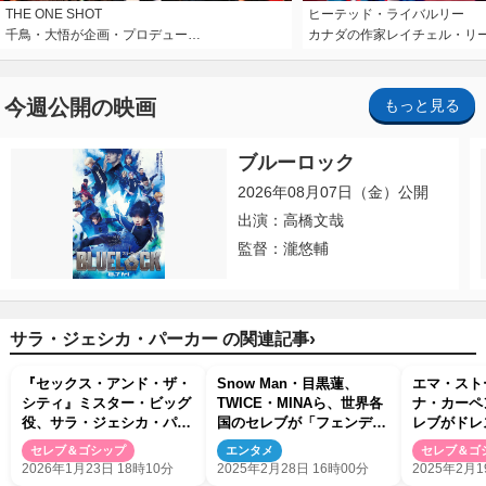
THE ONE SHOT
ヒーテッド・ライバルリー
千鳥・大悟が企画・プロデュー…
カナダの作家レイチェル・リ
今週公開の映画
もっと見る
ブルーロック
2026年08月07日（金）公開
出演：高橋文哉
監督：瀧悠輔
›
サラ・ジェシカ・パーカー の関連記事
『セックス・アンド・ザ・
Snow Man・目黒蓮、
エマ・スト
シティ』ミスター・ビッグ
TWICE・MINAら、世界各
ナ・カーペ
役、サラ・ジェシカ・パー
国のセレブが「フェンデ
レブがドレ
カーは「友達じゃない」と
ィ」秋冬コレクションに参
福！『サタ
セレブ＆ゴシップ
エンタメ
セレブ＆ゴ
宣言
加！
ライブ』5
2026年1月23日 18時10分
2025年2月28日 16時00分
2025年2月1
ト開催