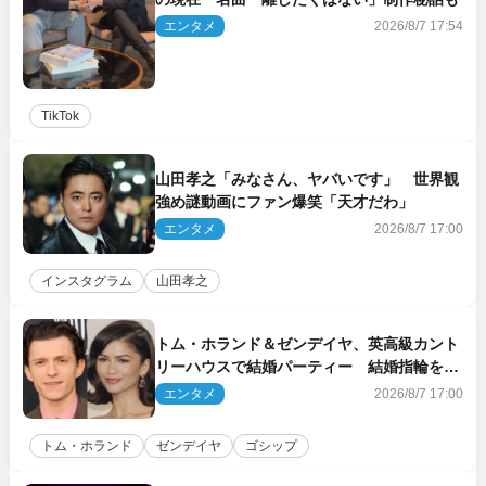
エンタメ
2026/8/7 17:54
TikTok
山田孝之「みなさん、ヤバいです」 世界観
強め謎動画にファン爆笑「天才だわ」
エンタメ
2026/8/7 17:00
インスタグラム
山田孝之
トム・ホランド＆ゼンデイヤ、英高級カント
リーハウスで結婚パーティー 結婚指輪を身
に着けたトムも初キャッチ
エンタメ
2026/8/7 17:00
トム・ホランド
ゼンデイヤ
ゴシップ