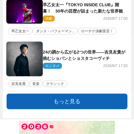
早乙女太一『TOKYO INSIDE CLUB』開
幕！ 30年の芸歴が詰まった新たな世界観
演劇
2026/8/7 17:00
早乙女太一
ダンス・パフォーマン...
ローチケ演劇宣言！
24の調から広がる2つの世界――吉見友貴が
挑むショパンとショスタコーヴィチ
エンタメ
2026/8/7 17:00
吉見友貴
音楽
クラシック
もっと見る