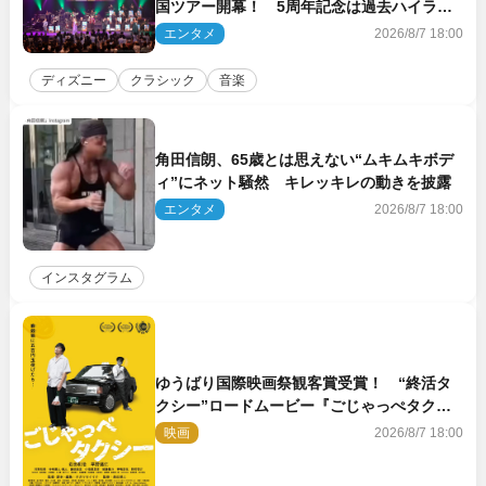
国ツアー開幕！ 5周年記念は過去ハイライ
ト＆クルーズ旅を大満喫！【潜入レポート】
エンタメ
2026/8/7 18:00
ディズニー
クラシック
音楽
角田信朗、65歳とは思えない“ムキムキボデ
ィ”にネット騒然 キレッキレの動きを披露
エンタメ
2026/8/7 18:00
インスタグラム
ゆうばり国際映画祭観客賞受賞！ “終活タ
クシー”ロードムービー『ごじゃっぺタクシ
ー』10月公開＆予告解禁
映画
2026/8/7 18:00