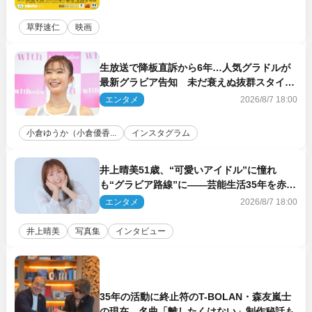
草野速仁
映画
生放送で降板直訴から6年…人気グラドルが
最新グラビア告知 未だ衰えぬ抜群スタイル
に反響
エンタメ
2026/8/7 18:00
小倉ゆうか（小倉優香...
インスタグラム
井上晴美51歳、“可愛いアイドル”に憧れ
も“グラビア路線”に――芸能生活35年を赤
裸々に語る 27年ぶりに写真集発売
エンタメ
2026/8/7 18:00
井上晴美
写真集
インタビュー
35年の活動に終止符のT-BOLAN・森友嵐士
の現在 名曲「離したくはない」制作秘話も