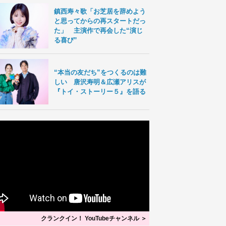
鎮西寿々歌「お芝居を辞めよう
と思ってからの再スタートだっ
た」 主演作で再会した“演じ
る喜び”
“本当の友だち”をつくるのは難
しい 唐沢寿明＆広瀬アリスが
『トイ・ストーリー５』を語る
クランクイン！ YouTubeチャンネル ＞