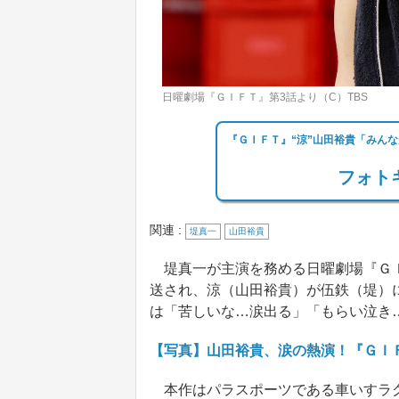
日曜劇場『ＧＩＦＴ』第3話より（C）TBS
『ＧＩＦＴ』“涼”山田裕貴「みん
フォトギ
関連 :
堤真一
山田裕貴
堤真一が主演を務める日曜劇場『ＧＩＦ
送され、涼（山田裕貴）が伍鉄（堤）
は「苦しいな…涙出る」「もらい泣き
【写真】山田裕貴、涙の熱演！『ＧＩ
本作はパラスポーツである車いすラグ