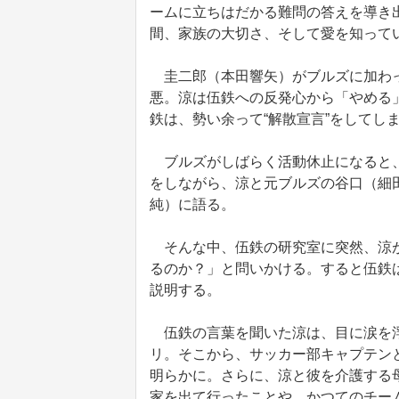
ームに立ちはだかる難問の答えを導き
間、家族の大切さ、そして愛を知って
圭二郎（本田響矢）がブルズに加わっ
悪。涼は伍鉄への反発心から「やめる
鉄は、勢い余って“解散宣言”をしてし
ブルズがしばらく活動休止になると、
をしながら、涼と元ブルズの谷口（細
純）に語る。
そんな中、伍鉄の研究室に突然、涼が
るのか？」と問いかける。すると伍鉄
説明する。
伍鉄の言葉を聞いた涼は、目に涙を浮
リ。そこから、サッカー部キャプテン
明らかに。さらに、涼と彼を介護する
家を出て行ったことや、かつてのチー