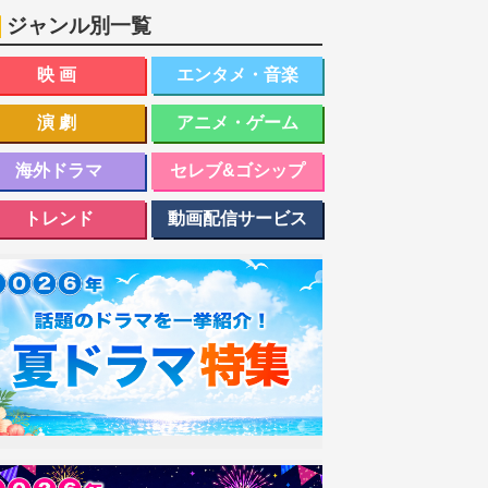
ジャンル別一覧
映画
エンタメ・音楽
演劇
アニメ・ゲーム
海外ドラマ
セレブ&ゴシップ
トレンド
動画配信サービス