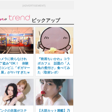
[ADVERTISEMENT]
ピックアップ
カメラに映らなけれ
『映画ちいかわ』コラ
ば“盗み”OK！ 体験
ボカフェ 話題の「人
型コンビニ「ギガマー
魚の煮付け」食べてみ
ト展」がヤバすぎたｗ
た〈取材レポ〉
ピンクの衣装がステ
【大胆カット満載】乃