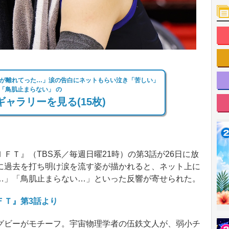
なが離れてった…」涙の告白にネットもらい泣き「苦しい」
「鳥肌止まらない」 の
ャラリーを見る(15枚)
Ｔ』（TBS系／毎週日曜21時）の第3話が26日に放
に過去を打ち明け涙を流す姿が描かれると、ネット上に
…」「鳥肌止まらない…」といった反響が寄せられた。
ＦＴ』第3話より
ビーがモチーフ。宇宙物理学者の伍鉄文人が、弱小チ