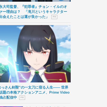
永大司監督、『犯罪者』チョン・イルのオ
ァー理由は？ 「滝川というキャラクター
出会えたことは運が良かった」
P R
おっさん剣聖”の一太刀に宿る人生―― 世界
話題の本格アクションアニメ、Prime Video
独占配信中
P R