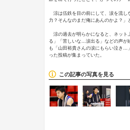
涼は伍鉄を目の前にして、涙を流しな
力？そんなのまだ俺にあんのかよ？」
涼の過去が明らかになると、ネット上
る」「苦しいな…涙出る」などの声が
も「山田裕貴さんの涙にもらい泣き…
った投稿が集まっていた。
この記事の写真を見る