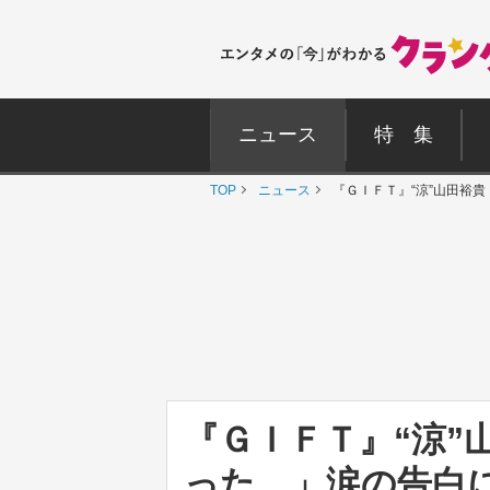
ニュース
特 集
TOP
ニュース
『ＧＩＦＴ』“涼”山田裕
『ＧＩＦＴ』“涼”
った…」涙の告白