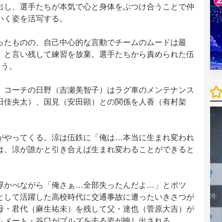
出し、選手たちが本気で心と身体をぶつけ合うことで仲
いく姿を活写する。
たものの、自己中心的な言動でチームのムードは最
」と言い残して練習を放棄。選手たちから責められた伍
まう。
コーチの日野（吉瀬美智子）はラグ車のメンテナンス
田佳央太）、国見（安田顕）との関係を人香（有村架
やってくる。涼は伍鉄に「俺は…本当に生まれ変われ
は、涼が誰かと引き合えば生まれ変わることができると
かべながら「俺さぁ…全部失ったんだよ…」とポツ
として活躍した高校時代に交通事故に遭ったいきさつが
母・君代（麻生祐未）を残して父・達也（菅原大吉）が
ムメート・谷口がブルズを去る姿が映し出される。