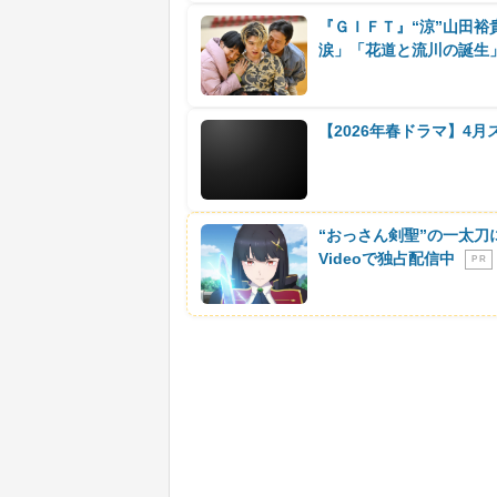
『ＧＩＦＴ』“涼”山田裕
涙」「花道と流川の誕生
【2026年春ドラマ】4
“おっさん剣聖”の一太刀
Videoで独占配信中
P R