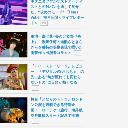
キタニタツヤがゲストアーティ
ストとの対バンを通して見せ
た、“攻めのモード” 「Hugs
Vol.6」神戸公演＜ライブレポー
ト＞
P R
主演・森七菜×長久允監督『炎
上』 歌舞伎町の過酷さときら
きらを独特の映像表現で描いた
衝撃作＜出演者コラム＞
P R
『トイ・ストーリー５』レビュ
ー 「デジタルVSおもちゃ」の
先にある“時が流れても変わら
ないもの”に目頭が熱くなる
P R
舞台『となりのトトロ』ロンド
ン公演を観劇できる特別企
画！ ローチケ［旅行］海外航
空券取扱スタート記念で実施
P R