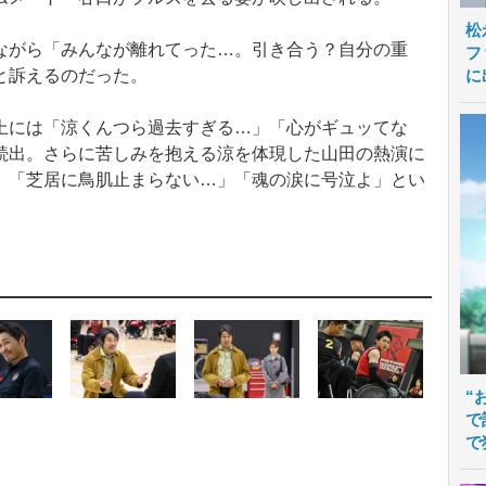
松
がら「みんなが離れてった…。引き合う？自分の重
フ
に
と訴えるのだった。
には「涼くんつら過去すぎる…」「心がギュッてな
続出。さらに苦しみを抱える涼を体現した山田の熱演に
」「芝居に鳥肌止まらない…」「魂の涙に号泣よ」とい
“
で
で