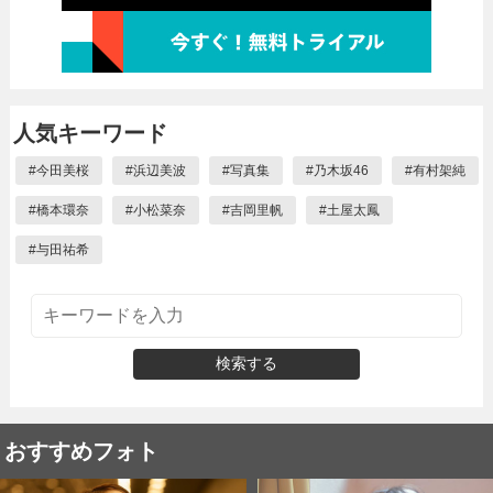
人気キーワード
#
今田美桜
#
浜辺美波
#
写真集
#
乃木坂46
#
有村架純
#
橋本環奈
#
小松菜奈
#
吉岡里帆
#
土屋太鳳
#
与田祐希
検索する
おすすめフォト