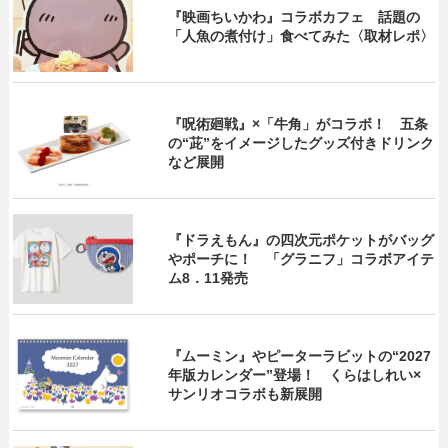
『映画ちいかわ』コラボカフェ 話題の
「人魚の煮付け」食べてみた〈取材レポ〉
『呪術廻戦』×「牛角」がコラボ！ 五条
の“茈”をイメージしたグッズ付きドリンク
など展開
『ドラえもん』の四次元ポケットがバッグ
やポーチに！ 「グラニフ」コラボアイテ
ム8．11発売
『ムーミン』やピーターラビットの“2027
年版カレンダー”登場！ くらはしれい×
サンリオコラボも新展開