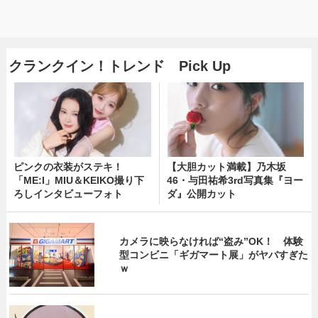
クランクイン！トレンド Pick Up
ピンクの衣装がステキ！
【大胆カット満載】乃木坂
「ME:I」MIU＆KEIKO撮り下
46・与田祐希3rd写真集『ヨー
ろしインタビューフォト
ダ』公開カット
カメラに映らなければ“盗み”OK！ 体験
型コンビニ「ギガマート展」がヤバすぎた
ｗ