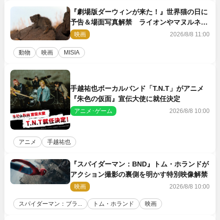
『劇場版ダーウィンが来た！』世界猫の日に
予告＆場面写真解禁 ライオンやマヌルネコ
の赤ちゃんが大集合
映画
2026/8/8 11:00
動物
映画
MISIA
手越祐也ボーカルバンド「T.N.T」がアニメ
『朱色の仮面』宣伝大使に就任決定
アニメ･ゲーム
2026/8/8 10:00
アニメ
手越祐也
『スパイダーマン：BND』トム・ホランドが
アクション撮影の裏側を明かす特別映像解禁
映画
2026/8/8 10:00
スパイダーマン：ブラ...
トム・ホランド
映画