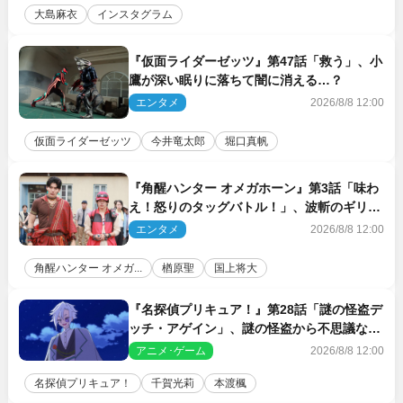
大島麻衣
インスタグラム
『仮面ライダーゼッツ』第47話「救う」、小
鷹が深い眠りに落ちて闇に消える…？
エンタメ
2026/8/8 12:00
仮面ライダーゼッツ
今井竜太郎
堀口真帆
『角醒ハンター オメガホーン』第3話「味わ
え！怒りのタッグバトル！」、波斬のギリコ
がハンターバトルを挑んできた！
エンタメ
2026/8/8 12:00
角醒ハンター オメガ...
楢原聖
国上将大
『名探偵プリキュア！』第28話「謎の怪盗デ
ッチ・アゲイン」、謎の怪盗から不思議な予
告状が届く
アニメ･ゲーム
2026/8/8 12:00
名探偵プリキュア！
千賀光莉
本渡楓