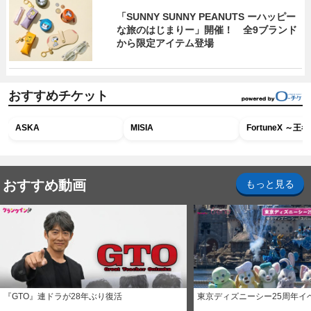
「SUNNY SUNNY PEANUTS ーハッピー
な旅のはじまりー」開催！ 全9ブランド
から限定アイテム登場
おすすめチケット
ASKA
MISIA
FortuneX ～
おすすめ動画
もっと見る
『GTO』連ドラが28年ぶり復活
東京ディズニーシー25周年イ