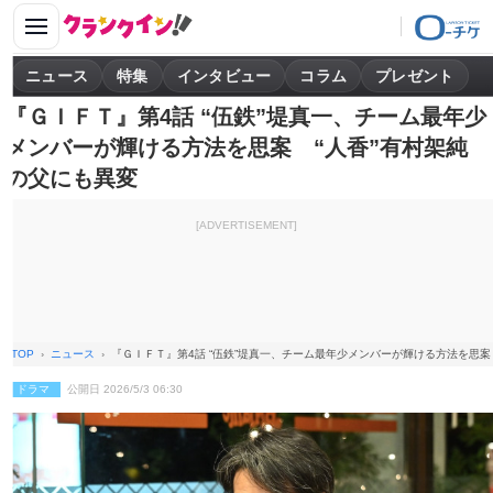
ニュース
特集
インタビュー
コラム
プレゼント
『ＧＩＦＴ』第4話 “伍鉄”堤真一、チーム最年少
メンバーが輝ける方法を思案 “人香”有村架純
の父にも異変
[ADVERTISEMENT]
TOP
ニュース
『ＧＩＦＴ』第4話 “伍鉄”堤真一、チーム最年少メンバーが輝ける方法を思案
ドラマ
公開日 2026/5/3 06:30