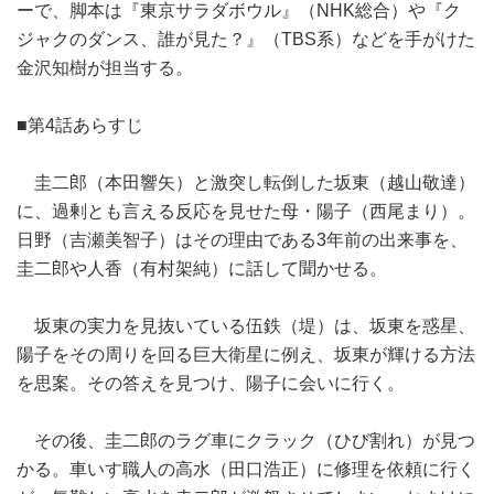
ーで、脚本は『東京サラダボウル』（NHK総合）や『ク
ジャクのダンス、誰が見た？』（TBS系）などを手がけた
金沢知樹が担当する。
■第4話あらすじ
圭二郎（本田響矢）と激突し転倒した坂東（越山敬達）
に、過剰とも言える反応を見せた母・陽子（西尾まり）。
日野（吉瀬美智子）はその理由である3年前の出来事を、
圭二郎や人香（有村架純）に話して聞かせる。
坂東の実力を見抜いている伍鉄（堤）は、坂東を惑星、
陽子をその周りを回る巨大衛星に例え、坂東が輝ける方法
を思案。その答えを見つけ、陽子に会いに行く。
その後、圭二郎のラグ車にクラック（ひび割れ）が見つ
かる。車いす職人の高水（田口浩正）に修理を依頼に行く