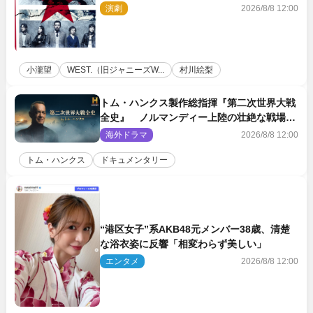
ロール』ビジュアル解禁
演劇
2026/8/8 12:00
小瀧望
WEST.（旧ジャニーズW...
村川絵梨
トム・ハンクス製作総指揮『第二次世界大戦
全史』 ノルマンディー上陸の壮絶な戦場を
収めた特別映像解禁
海外ドラマ
2026/8/8 12:00
トム・ハンクス
ドキュメンタリー
“港区女子”系AKB48元メンバー38歳、清楚
な浴衣姿に反響「相変わらず美しい」
エンタメ
2026/8/8 12:00