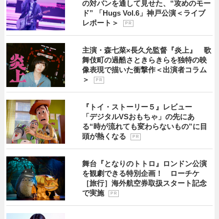
の対バンを通して見せた、“攻めのモー
ド” 「Hugs Vol.6」神戸公演＜ライブ
レポート＞
P R
主演・森七菜×長久允監督『炎上』 歌
舞伎町の過酷さときらきらを独特の映
像表現で描いた衝撃作＜出演者コラム
＞
P R
『トイ・ストーリー５』レビュー
「デジタルVSおもちゃ」の先にあ
る“時が流れても変わらないもの”に目
頭が熱くなる
P R
舞台『となりのトトロ』ロンドン公演
を観劇できる特別企画！ ローチケ
［旅行］海外航空券取扱スタート記念
で実施
P R