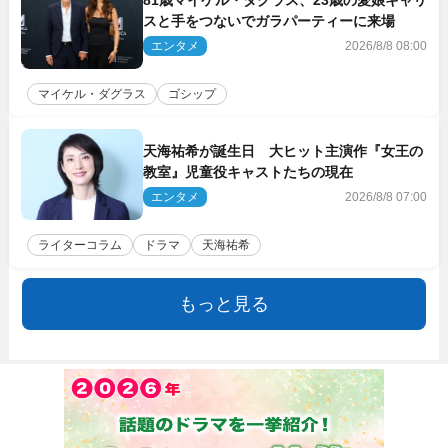
スと手をつないでガラパーティーに来場
エンタメ
2026/8/8 08:00
マイケル・ダグラス
ゴシップ
天海祐希が誕生日 大ヒット主演作『女王の
教室』児童役キャストたちの現在
エンタメ
2026/8/8 07:00
ライターコラム
ドラマ
天海祐希
もっと見る