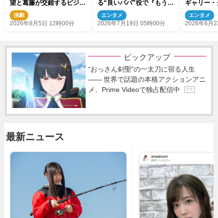
望と葛藤が交錯するビジュ
る“良いパパ”役で『もうパ
ギャリー・
アル公開
パ！』出演決定
演決定
演劇
エンタメ
エンタメ
2026年8月5日 12時00分
2026年7月19日 05時00分
2026年6月2
ピックアップ
“おっさん剣聖”の一太刀に宿る人生
―― 世界で話題の本格アクションアニ
メ、Prime Videoで独占配信中
P R
最新ニュース