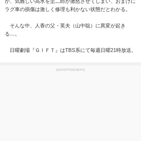
が、気難しい高水を圭二郎が激怒させてしまい、おまけに
ラグ車の損傷は激しく修理も利かない状態だとわかる。
そんな中、人香の父・英夫（山中聡）に異変が起き
る…。
日曜劇場『ＧＩＦＴ』はTBS系にて毎週日曜21時放送。
[ADVERTISEMENT]