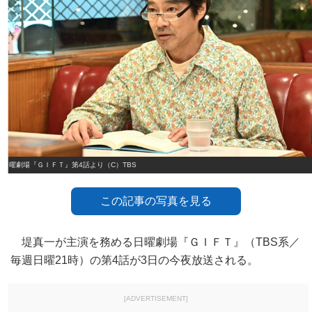
日曜劇場『ＧＩＦＴ』第4話より（C）TBS
この記事の写真を見る
堤真一が主演を務める日曜劇場『ＧＩＦＴ』（TBS系／
毎週日曜21時）の第4話が3日の今夜放送される。
[ADVERTISEMENT]