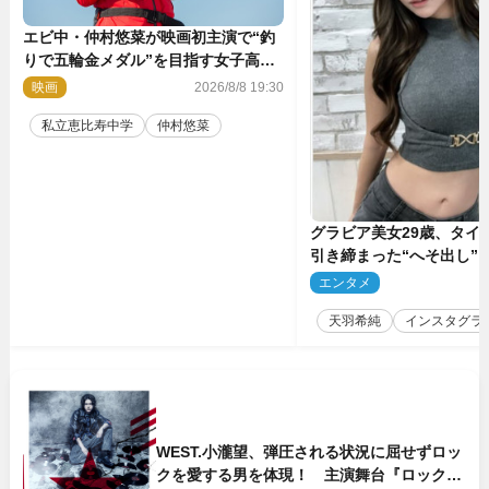
エビ中・仲村悠菜が映画初主演で“釣
りで五輪金メダル”を目指す女子高生
に！ 映画『つりこまち』今秋公開
映画
2026/8/8 19:30
私立恵比寿中学
仲村悠菜
グラビア美女29歳、タイ
引き締まった“へそ出し”
「可愛い過ぎる」
エンタメ
2
天羽希純
インスタグラ
WEST.小瀧望、弾圧される状況に屈せずロッ
クを愛する男を体現！ 主演舞台『ロックン