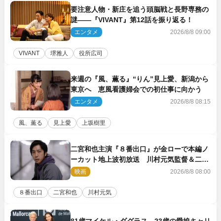
要注意人物・新庄を追う頭脳戦と長野専務の
謎――『VIVANT』第12話を振り返る！
エンタメ
2026/8/8 09:00
VIVANT
堺雅人
役所広司
来週の『風、薫る』“りん”見上愛、新潟から
東京へ 恵風看護婦会での初仕事に向かう
エンタメ
2026/8/8 08:15
風、薫る
見上愛
上坂樹里
二宮和也主演『８番出口』が金ローで本編ノ
ーカット地上波初放送 川村元気監督＆二宮
コメント到着
映画
2026/8/8 08:00
８番出口
二宮和也
川村元気
81歳マイケル・ダグラス、23歳の愛娘キャリ