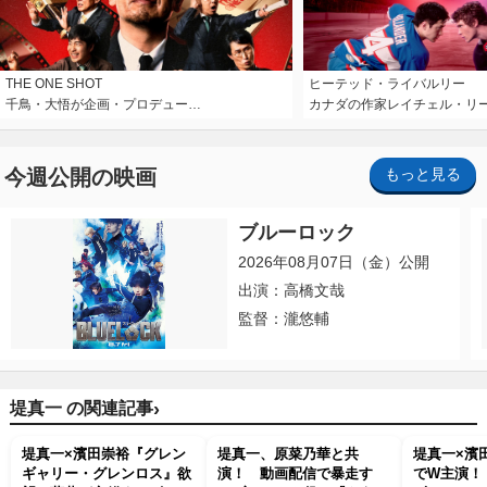
THE ONE SHOT
ヒーテッド・ライバルリー
千鳥・大悟が企画・プロデュー…
カナダの作家レイチェル・リ
今週公開の映画
もっと見る
ブルーロック
2026年08月07日（金）公開
出演：高橋文哉
監督：瀧悠輔
›
堤真一 の関連記事
堤真一×濱田崇裕『グレン
堤真一、原菜乃華と共
堤真一×濱
ギャリー・グレンロス』欲
演！ 動画配信で暴走す
でW主演！