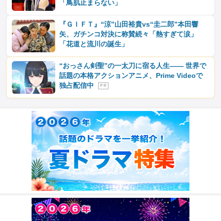
「鳥肌止まらない」
『ＧＩＦＴ』“涼”山田裕貴vs“圭二郎”本田響
矢、ガチンコ対決に称賛続々「熱すぎて涙」
「花道と流川の誕生」
“おっさん剣聖”の一太刀に宿る人生―― 世界で
話題の本格アクションアニメ、Prime Videoで
独占配信中
P R