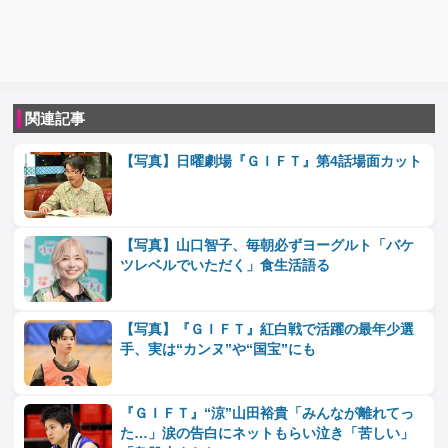
関連記事
【写真】日曜劇場『ＧＩＦＴ』第4話場面カット
【写真】山口智子、毎朝必ずヨーグルト「バケ
ツレベルでいただく」食生活語る
【写真】『ＧＩＦＴ』紅白戦で活躍の最年少選
手、実は“カンヌ”や“国宝”にも
『ＧＩＦＴ』“涼”山田裕貴「みんなが離れてっ
た…」涙の告白にネットもらい泣き「苦しい」