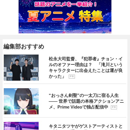
編集部おすすめ
松永大司監督、『犯罪者』チョン・イ
ルのオファー理由は？ 「滝川という
キャラクターに出会えたことは運が良
かった」
P R
“おっさん剣聖”の一太刀に宿る人生
―― 世界で話題の本格アクションアニ
メ、Prime Videoで独占配信中
P R
キタニタツヤがゲストアーティストと