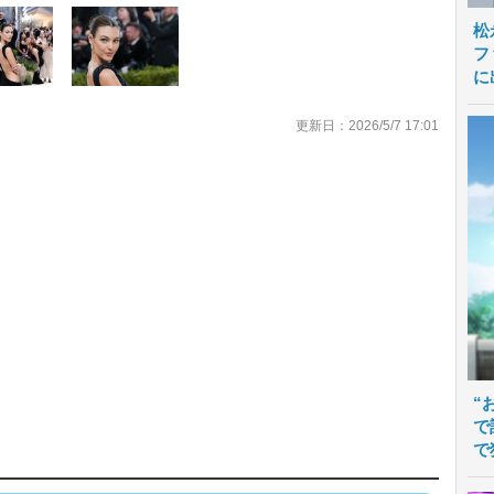
松
フ
に
更新日：2026/5/7 17:01
“
で
で