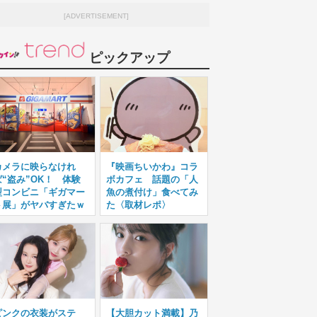
[ADVERTISEMENT]
ピックアップ
カメラに映らなけれ
『映画ちいかわ』コラ
ば“盗み”OK！ 体験
ボカフェ 話題の「人
型コンビニ「ギガマー
魚の煮付け」食べてみ
ト展」がヤバすぎたｗ
た〈取材レポ〉
ピンクの衣装がステ
【大胆カット満載】乃