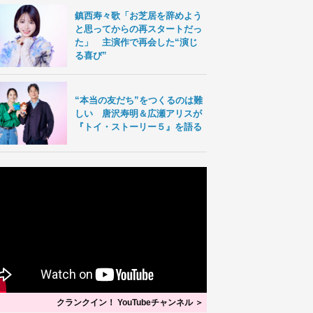
鎮西寿々歌「お芝居を辞めよう
と思ってからの再スタートだっ
た」 主演作で再会した“演じ
る喜び”
“本当の友だち”をつくるのは難
しい 唐沢寿明＆広瀬アリスが
『トイ・ストーリー５』を語る
クランクイン！ YouTubeチャンネル ＞