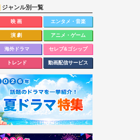
ジャンル別一覧
映画
エンタメ・音楽
演劇
アニメ・ゲーム
海外ドラマ
セレブ&ゴシップ
トレンド
動画配信サービス