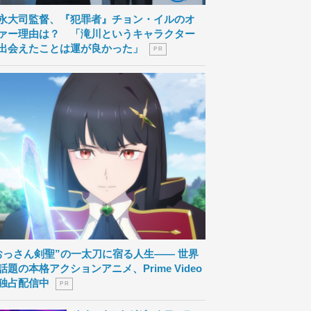
永大司監督、『犯罪者』チョン・イルのオ
ァー理由は？ 「滝川というキャラクター
出会えたことは運が良かった」
P R
おっさん剣聖”の一太刀に宿る人生―― 世界
話題の本格アクションアニメ、Prime Video
独占配信中
P R