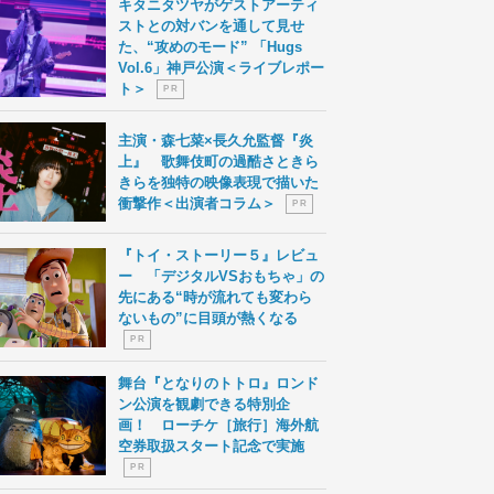
キタニタツヤがゲストアーティ
ストとの対バンを通して見せ
た、“攻めのモード” 「Hugs
Vol.6」神戸公演＜ライブレポー
ト＞
P R
主演・森七菜×長久允監督『炎
上』 歌舞伎町の過酷さときら
きらを独特の映像表現で描いた
衝撃作＜出演者コラム＞
P R
『トイ・ストーリー５』レビュ
ー 「デジタルVSおもちゃ」の
先にある“時が流れても変わら
ないもの”に目頭が熱くなる
P R
舞台『となりのトトロ』ロンド
ン公演を観劇できる特別企
画！ ローチケ［旅行］海外航
空券取扱スタート記念で実施
P R