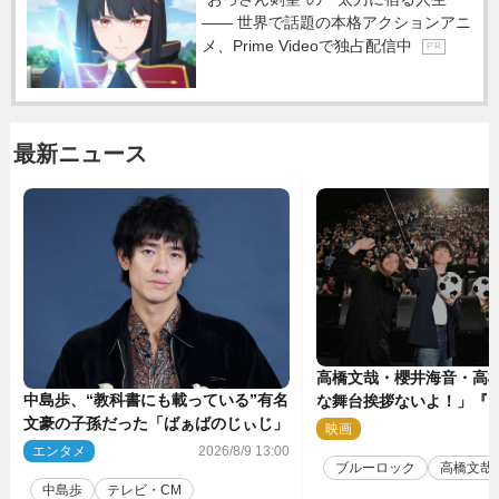
―― 世界で話題の本格アクションアニ
メ、Prime Videoで独占配信中
P R
最新ニュース
高橋文哉・櫻井海音・高
中島歩、“教科書にも載っている”有名
な舞台挨拶ないよ！」『
文豪の子孫だった「ばぁばのじぃじ」
ク』自由すぎるイベント
映画
2
エンタメ
2026/8/9 13:00
ブルーロック
高橋文哉
中島歩
テレビ・CM