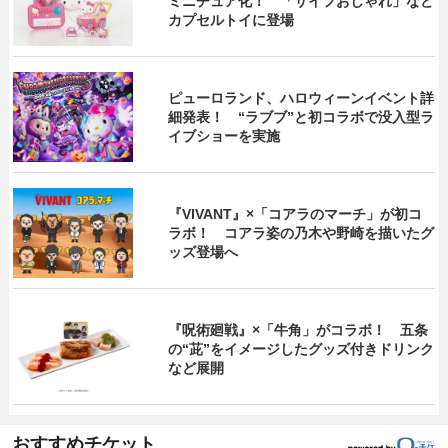
ミニチュア化！ 「サイフおしゃれ」など
カプセルトイに登場
ピューロランド、ハロウィーンイベント詳
細発表！ “ラブブ”と初コラボで没入型ラ
イブショーを実施
『VIVANT』×「コアラのマーチ」が初コ
ラボ！ コアラ姿の乃木や野崎を描いたグ
ッズ登場へ
『呪術廻戦』×「牛角」がコラボ！ 五条
の“茈”をイメージしたグッズ付きドリンク
など展開
おすすめチケット