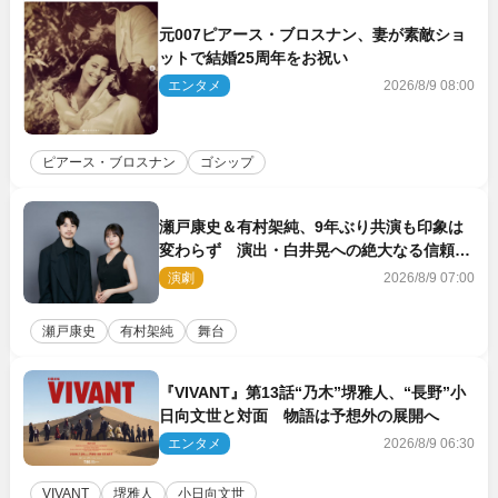
元007ピアース・ブロスナン、妻が素敵ショ
ットで結婚25周年をお祝い
エンタメ
2026/8/9 08:00
ピアース・ブロスナン
ゴシップ
瀬戸康史＆有村架純、9年ぶり共演も印象は
変わらず 演出・白井晃への絶大なる信頼を
胸に舞台『キュー』に挑む
演劇
2026/8/9 07:00
瀬戸康史
有村架純
舞台
『VIVANT』第13話“乃木”堺雅人、“長野”小
日向文世と対面 物語は予想外の展開へ
エンタメ
2026/8/9 06:30
VIVANT
堺雅人
小日向文世