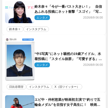
鈴木奈々「今が一番バスト大きい！」 自信
あふれる投稿にネット衝撃「スゴイ」「写真
集を出して欲しい」
エンタメ
2026/8/9 06:00
鈴木奈々
インスタグラム
“中3写真”にネット騒然の19歳アイドル、水
着投稿に「スタイル抜群」「可愛すぎる」と
絶賛の声
エンタメ
2026/8/9 06:00
日比谷萌甘
インスタグラム
X（旧ツイッター）
エビ中・仲村悠菜が映画初主演で“釣りで五
輪金メダル”を目指す女子高生に！ 映画