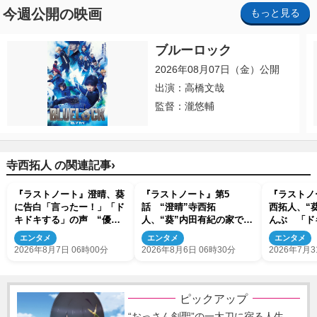
今週公開の映画
もっと見る
ブルーロック
2026年08月07日（金）公開
出演：高橋文哉
監督：瀧悠輔
›
寺西拓人 の関連記事
『ラストノート』澄晴、葵
『ラストノート』第5
『ラストノ
に告白「言ったー！」「ド
話 “澄晴”寺西拓
西拓人、“
キドキする」の声 “優子
人、“葵”内田有紀の家で眠
んぶ 「ド
劇場”も話題
ってしまう
「きゅんき
エンタメ
エンタメ
エンタメ
2026年8月7日 06時00分
2026年8月6日 06時30分
2026年7月3
ピックアップ
“おっさん剣聖”の一太刀に宿る人生