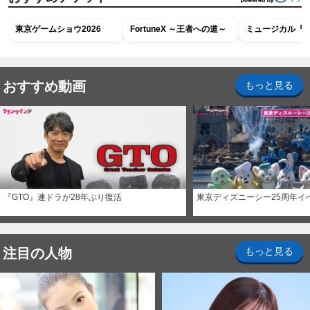
東京ゲームショウ2026
FortuneX ～王者への道～
ミュージカル『R
おすすめ動画
もっと見る
『GTO』連ドラが28年ぶり復活
東京ディズニーシー25周年イ
注目の人物
もっと見る