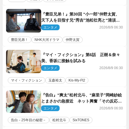
『豊臣兄弟！』第30回 “小一郎”仲野太賀、
天下人を目指す兄“秀吉”池松壮亮と“清須会
議”へ
エンタメ
2026/8/9 06:30
豊臣兄弟！
NHK大河ドラマ
仲野太賀
『マイ・フィクション』第6話 正樹＆奈々
美、香坂に接触を試みる
エンタメ
2026/8/9 06:30
マイ・フィクション
玉森裕太
Kis‐My‐Ft2
『告白』“爽太”松村北斗、“麻里子”岡崎紗絵
とまさかの急接近 ネット興奮「その反応
は」「いいの!?」（ネタバレあり）
エンタメ
2026/8/9 06:00
告白－25年目の秘密－
松村北斗
SixTONES