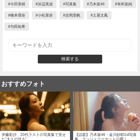
#
今田美桜
#
浜辺美波
#
写真集
#
乃木坂46
#
有村架純
#
橋本環奈
#
小松菜奈
#
吉岡里帆
#
土屋太鳳
#
与田祐希
検索する
おすすめフォト
伊藤彩沙、20代ラストの写真集で見せ
【話題】乃木坂46・金川紗耶1st写真
た“大人の甘さ”
集、ランジェリーカット公開！