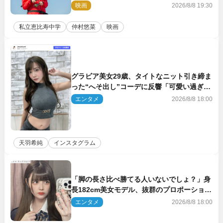
『つりこまち』今秋公開
映画
2026/8/8 19:30
私立恵比寿中学
仲村悠菜
映画
グラビア美女29歳、タイトなニット引き締ま
った“へそ出し”コーデに反響「可愛い過ぎ
る」
エンタメ
2026/8/8 18:00
天羽希純
インスタグラム
「脚の長さ比べ勝てる人いないでしょ？」身
長182cm美女モデル、抜群のプロポーション
にネット衝撃
エンタメ
2026/8/8 18:00