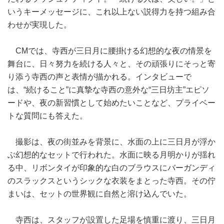
いうキーメッセージに、これ以上ない説得力を持つ組み合
わせが実現した。
CMでは、寺西が三日月に腰掛ける幻想的な夜の情景を
舞台に、日々努力を続ける人々と、その頑張りにそっと寄
り添う寺西の声と表情が描かれる。インタビューで
は、“続けること”に真摯な寺西の意外な“三日坊主”エピソ
ードや、夜の新習慣として始めたいことなど、プライベー
トな質問にも答えた。
撮影は、夜の街並みを背景に、水面の上に三日月が浮か
ぶ幻想的なセットで行われた。水面に映る月明かりが揺れ
る中、リボンタイが印象的な白のブラウスにバーガンディ
のスラックスというシックな衣装をまとった寺西。その佇
まいは、セットの世界観に自然と溶け込んでいた。
寺西は、スタッフが設置した足場を慎重に渡り、三日月