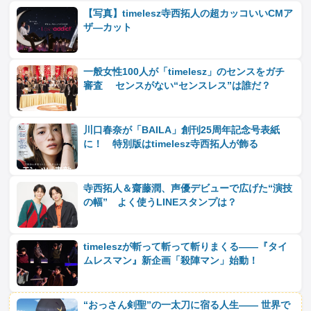
【写真】timelesz寺西拓人の超カッコいいCMア
ザ―カット
一般女性100人が「timelesz」のセンスをガチ
審査 センスがない“センスレス”は誰だ？
川口春奈が「BAILA」創刊25周年記念号表紙
に！ 特別版はtimelesz寺西拓人が飾る
寺西拓人＆齋藤潤、声優デビューで広げた“演技
の幅” よく使うLINEスタンプは？
timeleszが斬って斬って斬りまくる――『タイ
ムレスマン』新企画「殺陣マン」始動！
“おっさん剣聖”の一太刀に宿る人生―― 世界で