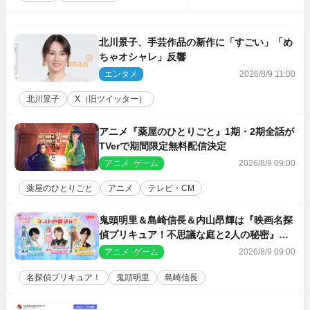
北川景子、手芸作品の新作に「すごい」「め
ちゃオシャレ」反響
エンタメ
2026/8/9 11:00
北川景子
X（旧ツイッター）
アニメ『薬屋のひとりごと』1期・2期全話が
TVerで期間限定無料配信決定
アニメ･ゲーム
2026/8/9 09:00
薬屋のひとりごと
アニメ
テレビ・CM
鬼頭明里＆島崎信長＆内山昂輝は『映画名探
偵プリキュア！不思議な庭と2人の秘密』ゲ
スト声優に決定
アニメ･ゲーム
2026/8/9 09:00
名探偵プリキュア！
鬼頭明里
島崎信長