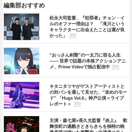
編集部おすすめ
松永大司監督、『犯罪者』チョン・イ
ルのオファー理由は？ 「滝川という
キャラクターに出会えたことは運が良
かった」
P R
“おっさん剣聖”の一太刀に宿る人生
―― 世界で話題の本格アクションアニ
メ、Prime Videoで独占配信中
P R
キタニタツヤがゲストアーティストと
の対バンを通して見せた、“攻めのモー
ド” 「Hugs Vol.6」神戸公演＜ライブ
レポート＞
P R
主演・森七菜×長久允監督『炎上』 歌
舞伎町の過酷さときらきらを独特の映