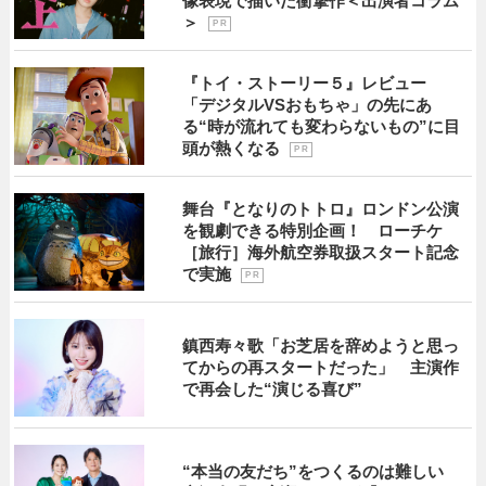
像表現で描いた衝撃作＜出演者コラム
＞
P R
『トイ・ストーリー５』レビュー
「デジタルVSおもちゃ」の先にあ
る“時が流れても変わらないもの”に目
頭が熱くなる
P R
舞台『となりのトトロ』ロンドン公演
を観劇できる特別企画！ ローチケ
［旅行］海外航空券取扱スタート記念
で実施
P R
鎮西寿々歌「お芝居を辞めようと思っ
てからの再スタートだった」 主演作
で再会した“演じる喜び”
“本当の友だち”をつくるのは難しい