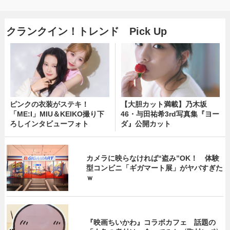
クランクイン！トレンド Pick Up
ピンクの衣装がステキ！
【大胆カット満載】乃木坂
「ME:I」MIU＆KEIKO撮り下
46・与田祐希3rd写真集『ヨー
ろしインタビューフォト
ダ』公開カット
カメラに映らなければ“盗み”OK！ 体験
型コンビニ「ギガマート展」がヤバすぎた
ｗ
『映画ちいかわ』コラボカフェ 話題の