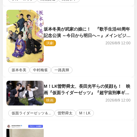
坂本冬美が武家の娘に！ 『歌手生活40周年
記念公演 ～今日から明日へ～』メインビジュ
アル公開
演劇
2026/8/9 12:00
坂本冬美
中村梅雀
一路真輝
M！LK曽野舜太、長田光平らの笑顔も！ 映
画『仮面ライダーゼッツ』『超宇宙刑事ギャ
バン インフィニティ』オフショット到着
映画
2026/8/9 12:00
仮面ライダーゼッツ＆...
曽野舜太
M！LK