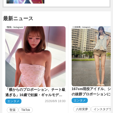
最新ニュース
167cm現役アイドル、シ
「横からのプロポーション、チート級
の抜群プロポーションに
過ぎる」16歳で妊娠・ギャルモデ
ぎる」
ル、最新投稿にネット衝撃「美しすぎ
エンタメ
2
エンタメ
2026/8/9 18:00
る」
八咲実夢
インスタグラ
聖菜
TikTok