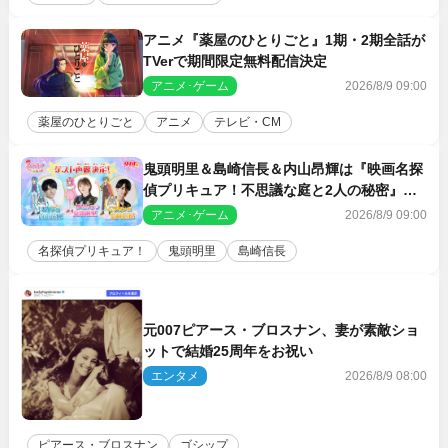
アニメ『薬屋のひとりごと』1期・2期全話が
TVerで期間限定無料配信決定
アニメ･ゲーム
2026/8/9 09:00
薬屋のひとりごと
アニメ
テレビ・CM
鬼頭明里＆島崎信長＆内山昂輝は『映画名探
偵プリキュア！不思議な庭と2人の秘密』ゲ
スト声優に決定
アニメ･ゲーム
2026/8/9 09:00
名探偵プリキュア！
鬼頭明里
島崎信長
元007ピアース・ブロスナン、妻が素敵ショ
ットで結婚25周年をお祝い
エンタメ
2026/8/9 08:00
ピアース・ブロスナン
ゴシップ