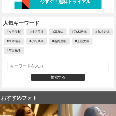
人気キーワード
#
今田美桜
#
浜辺美波
#
写真集
#
乃木坂46
#
有村架純
#
橋本環奈
#
小松菜奈
#
吉岡里帆
#
土屋太鳳
#
与田祐希
検索する
おすすめフォト