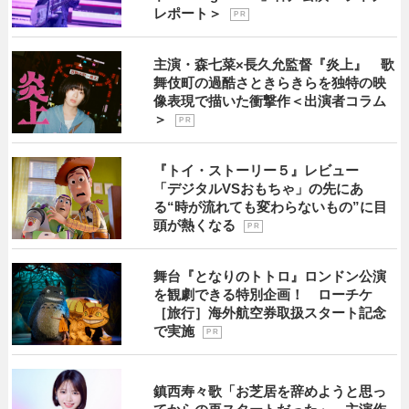
レポート＞
P R
主演・森七菜×長久允監督『炎上』 歌
舞伎町の過酷さときらきらを独特の映
像表現で描いた衝撃作＜出演者コラム
＞
P R
『トイ・ストーリー５』レビュー
「デジタルVSおもちゃ」の先にあ
る“時が流れても変わらないもの”に目
頭が熱くなる
P R
舞台『となりのトトロ』ロンドン公演
を観劇できる特別企画！ ローチケ
［旅行］海外航空券取扱スタート記念
で実施
P R
鎮西寿々歌「お芝居を辞めようと思っ