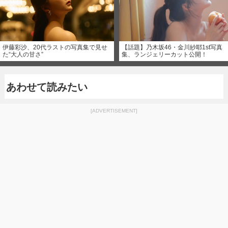
伊藤彩沙、20代ラストの写真集で見せ
【話題】乃木坂46・金川紗耶1st写真
た“大人の甘さ”
集、ランジェリーカット公開！
あわせて読みたい
[ADVERTISEMENT]