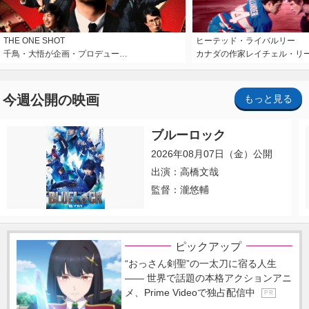
THE ONE SHOT
ヒーテッド・ライバルリー
千鳥・大悟が企画・プロデュー…
カナダの作家レイチェル・リ
今週公開の映画
もっと見る
ブルーロック
2026年08月07日（金）公開
出演：高橋文哉
監督：瀧悠輔
ピックアップ
“おっさん剣聖”の一太刀に宿る人生
―― 世界で話題の本格アクションアニ
メ、Prime Videoで独占配信中
P R