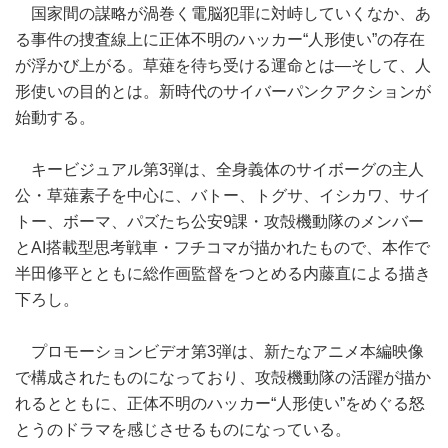
国家間の謀略が渦巻く電脳犯罪に対峙していくなか、あ
る事件の捜査線上に正体不明のハッカー“人形使い”の存在
が浮かび上がる。草薙を待ち受ける運命とは―そして、人
形使いの目的とは。新時代のサイバーパンクアクションが
始動する。
キービジュアル第3弾は、全身義体のサイボーグの主人
公・草薙素子を中心に、バトー、トグサ、イシカワ、サイ
トー、ボーマ、パズたち公安9課・攻殻機動隊のメンバー
とAI搭載型思考戦車・フチコマが描かれたもので、本作で
半田修平とともに総作画監督をつとめる内藤直による描き
下ろし。
プロモーションビデオ第3弾は、新たなアニメ本編映像
で構成されたものになっており、攻殻機動隊の活躍が描か
れるとともに、正体不明のハッカー“人形使い”をめぐる怒
とうのドラマを感じさせるものになっている。