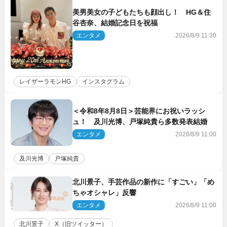
美男美女の子どもたちも顔出し！ HG＆住
谷杏奈、結婚記念日を祝福
エンタメ
2026/8/9 11:30
レイザーラモンHG
インスタグラム
＜令和8年8月8日＞芸能界にお祝いラッシ
ュ！ 及川光博、戸塚純貴ら多数発表結婚
エンタメ
2026/8/9 11:00
及川光博
戸塚純貴
北川景子、手芸作品の新作に「すごい」「め
ちゃオシャレ」反響
エンタメ
2026/8/9 11:00
北川景子
X（旧ツイッター）