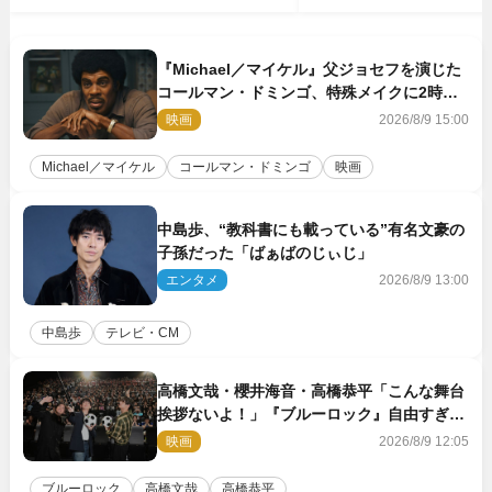
『Michael／マイケル』父ジョセフを演じた
コールマン・ドミンゴ、特殊メイクに2時間
半かかっていた
映画
2026/8/9 15:00
Michael／マイケル
コールマン・ドミンゴ
映画
中島歩、“教科書にも載っている”有名文豪の
子孫だった「ばぁばのじぃじ」
エンタメ
2026/8/9 13:00
中島歩
テレビ・CM
高橋文哉・櫻井海音・高橋恭平「こんな舞台
挨拶ないよ！」『ブルーロック』自由すぎる
イベントレポート
映画
2026/8/9 12:05
ブルーロック
高橋文哉
高橋恭平