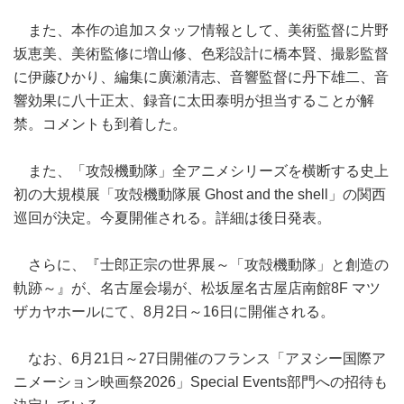
また、本作の追加スタッフ情報として、美術監督に片野
坂恵美、美術監修に増山修、色彩設計に橋本賢、撮影監督
に伊藤ひかり、編集に廣瀬清志、音響監督に丹下雄二、音
響効果に八十正太、録音に太田泰明が担当することが解
禁。コメントも到着した。
また、「攻殻機動隊」全アニメシリーズを横断する史上
初の大規模展「攻殻機動隊展 Ghost and the shell」の関西
巡回が決定。今夏開催される。詳細は後日発表。
さらに、『士郎正宗の世界展～「攻殻機動隊」と創造の
軌跡～』が、名古屋会場が、松坂屋名古屋店南館8F マツ
ザカヤホールにて、8月2日～16日に開催される。
なお、6月21日～27日開催のフランス「アヌシー国際ア
ニメーション映画祭2026」Special Events部門への招待も