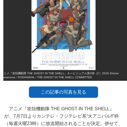
アニメ『攻殻機動隊 THE GHOST IN THE SHELL』キービジュアル第3弾（C）2026 Shirow
Masamune／KODANSHA／THE GHOST IN THE SHELL COMMITTEE
この記事の写真を見る
アニメ『攻殻機動隊 THE GHOST IN THE SHELL』
が、7月7日よりカンテレ・フジテレビ系“火アニバル!!”枠
（毎週火曜23時）に放送開始されることが決定。併せて、