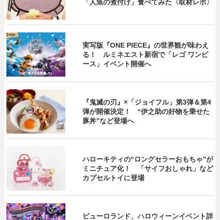
「人魚の煮付け」食べてみた〈取材レポ〉
実写版『ONE PIECE』の世界観が味わえ
る！ ルミネエスト新宿で「レゴ ワンピ
ース」イベント開催へ
『鬼滅の刃』×「ジョイフル」第3弾＆第4
弾が開催決定！ “伊之助の好物を乗せた
豚丼”など登場へ
ハローキティの“ロングセラーおもちゃ”が
ミニチュア化！ 「サイフおしゃれ」など
カプセルトイに登場
ピューロランド、ハロウィーンイベント詳