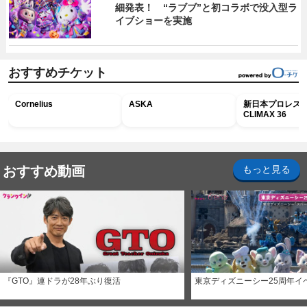
細発表！ “ラブブ”と初コラボで没入型ラ
イブショーを実施
おすすめチケット
Cornelius
ASKA
新日本プロレス G
CLIMAX 36
おすすめ動画
もっと見る
『GTO』連ドラが28年ぶり復活
東京ディズニーシー25周年イ