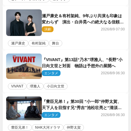
瀬戸康史＆有村架純、9年ぶり共演も印象は
変わらず 演出・白井晃への絶大なる信頼を
胸に舞台『キュー』に挑む
演劇
2026/8/9 07:00
瀬戸康史
有村架純
舞台
『VIVANT』第13話“乃木”堺雅人、“長野”小
日向文世と対面 物語は予想外の展開へ
エンタメ
2026/8/9 06:30
VIVANT
堺雅人
小日向文世
『豊臣兄弟！』第30回 “小一郎”仲野太賀、
天下人を目指す兄“秀吉”池松壮亮と“清須会
議”へ
エンタメ
2026/8/9 06:30
豊臣兄弟！
NHK大河ドラマ
仲野太賀