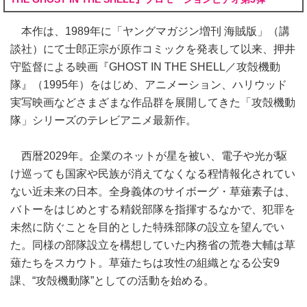
本作は、1989年に「ヤングマガジン増刊 海賊版」（講
談社）にて士郎正宗が原作コミックを発表して以来、押井
守監督による映画『GHOST IN THE SHELL／攻殻機動
隊』（1995年）をはじめ、アニメーション、ハリウッド
実写映画などさまざまな作品群を展開してきた「攻殻機動
隊」シリーズのテレビアニメ最新作。
西暦2029年。企業のネットが星を被い、電子や光が駆
け巡っても国家や民族が消えてなくなる程情報化されてい
ない近未来の日本。全身義体のサイボーグ・草薙素子は、
バトーをはじめとする精鋭部隊を指揮するなかで、犯罪を
未然に防ぐことを目的とした特殊部隊の設立を望んでい
た。同様の部隊設立を構想していた内務省の荒巻大輔は草
薙たちをスカウト。草薙たちは攻性の組織となる公安9
課、“攻殻機動隊”としての活動を始める。