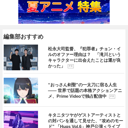
編集部おすすめ
松永大司監督、『犯罪者』チョン・イ
ルのオファー理由は？ 「滝川という
キャラクターに出会えたことは運が良
かった」
P R
“おっさん剣聖”の一太刀に宿る人生
―― 世界で話題の本格アクションアニ
メ、Prime Videoで独占配信中
P R
キタニタツヤがゲストアーティストと
の対バンを通して見せた、“攻めのモー
ド” 「Hugs Vol.6」神戸公演＜ライブ