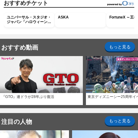
おすすめチケット
ユニバーサル・スタジオ・
ASKA
FortuneX ～
ジャパン「ハロウィーン・
ホラー・ナイト ～オール
ナイト～パス」
おすすめ動画
もっと見る
『GTO』連ドラが28年ぶり復活
東京ディズニーシー25周年イ
注目の人物
もっと見る