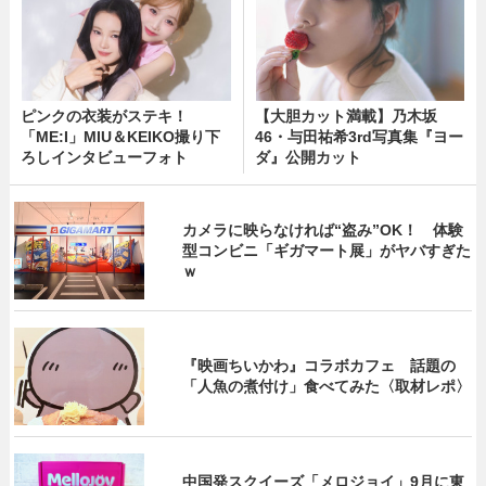
ピンクの衣装がステキ！
【大胆カット満載】乃木坂
「ME:I」MIU＆KEIKO撮り下
46・与田祐希3rd写真集『ヨー
ろしインタビューフォト
ダ』公開カット
カメラに映らなければ“盗み”OK！ 体験
型コンビニ「ギガマート展」がヤバすぎた
ｗ
『映画ちいかわ』コラボカフェ 話題の
「人魚の煮付け」食べてみた〈取材レポ〉
中国発スクイーズ「メロジョイ」9月に東