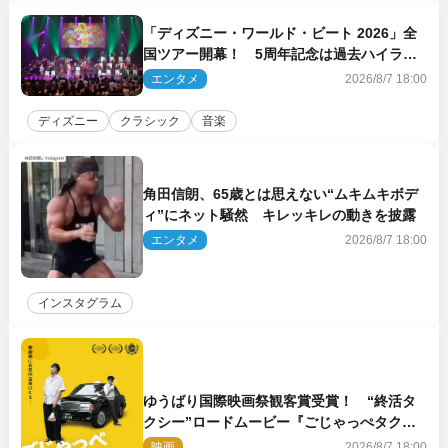
「ディズニー・ワールド・ビート 2026」全
国ツアー開幕！ 5周年記念は過去ハイライ
ト＆クルーズ旅を大満喫！【潜入レポート】
エンタメ
2026/8/7 18:00
ディズニー
クラシック
音楽
角田信朗、65歳とは思えない“ムキムキボデ
ィ”にネット騒然 キレッキレの動きを披露
エンタメ
2026/8/7 18:00
インスタグラム
ゆうばり国際映画祭観客賞受賞！ “終活タ
クシー”ロードムービー『ごじゃっぺタクシ
ー』10月公開＆予告解禁
映画
2026/8/7 18:00