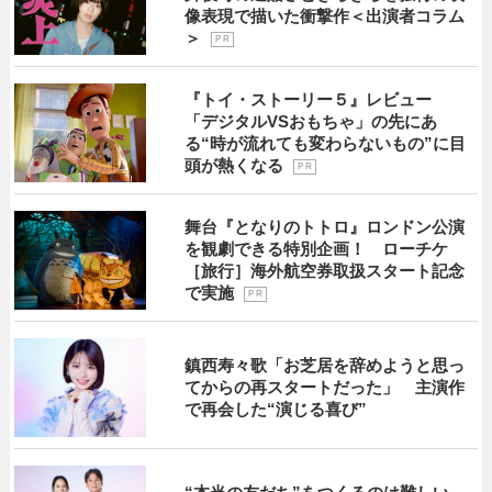
像表現で描いた衝撃作＜出演者コラム
＞
P R
『トイ・ストーリー５』レビュー
「デジタルVSおもちゃ」の先にあ
る“時が流れても変わらないもの”に目
頭が熱くなる
P R
舞台『となりのトトロ』ロンドン公演
を観劇できる特別企画！ ローチケ
［旅行］海外航空券取扱スタート記念
で実施
P R
鎮西寿々歌「お芝居を辞めようと思っ
てからの再スタートだった」 主演作
で再会した“演じる喜び”