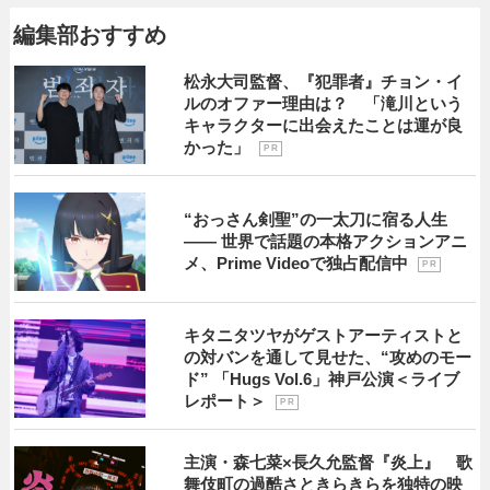
編集部おすすめ
松永大司監督、『犯罪者』チョン・イ
ルのオファー理由は？ 「滝川という
キャラクターに出会えたことは運が良
かった」
P R
“おっさん剣聖”の一太刀に宿る人生
―― 世界で話題の本格アクションアニ
メ、Prime Videoで独占配信中
P R
キタニタツヤがゲストアーティストと
の対バンを通して見せた、“攻めのモー
ド” 「Hugs Vol.6」神戸公演＜ライブ
レポート＞
P R
主演・森七菜×長久允監督『炎上』 歌
舞伎町の過酷さときらきらを独特の映