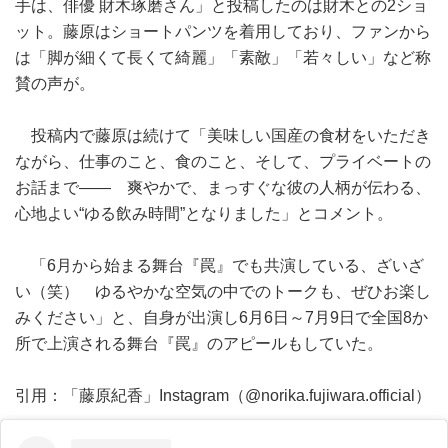
手は、俳優 財木琢磨さん」と投稿したのは財木との2ショ
ット。藤原はショートパンツを着用しており、ファンから
は「脚が細くて長くて綺麗」「素敵」「若々しい」など称
賛の声が。
投稿内で藤原は続けて「美味しい国産の食材をいただき
ながら、仕事のこと、食のこと、そして、プライベートの
お話まで―― 爽やかで、まっすぐな彼の人柄が伝わる、
心地よい“ゆる飲み時間”となりました」とコメント。
「6月から始まる舞台『罠』でも共演している、ざいざ
い（笑） ゆるやかな空気の中でのトークも、ぜひお楽し
みください」と、自身が出演し6月6日～7月9日で全国8か
所で上演される舞台『罠』のアピールもしていた。
引用：「藤原紀香」Instagram（@norika.fujiwara.official）