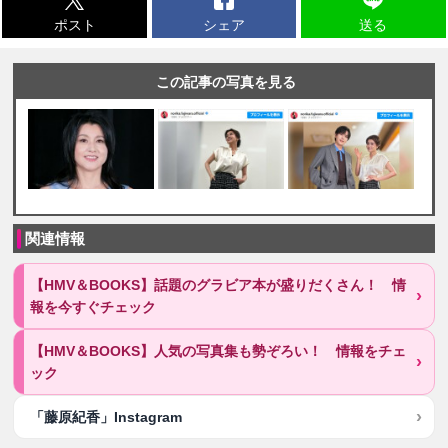
ポスト
シェア
送る
この記事の写真を見る
関連情報
【HMV＆BOOKS】話題のグラビア本が盛りだくさん！ 情
報を今すぐチェック
【HMV＆BOOKS】人気の写真集も勢ぞろい！ 情報をチェ
ック
「藤原紀香」Instagram