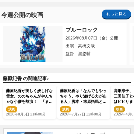
今週公開の映画
もっと見る
ブルーロック
2026年08月07日（金）公開
出演：高橋文哉
監督：瀧悠輔
›
藤原紀香 の関連記事
藤原紀香が美しく妖しげな
藤原紀香は「なんでもやっ
高畑淳子、
雪女、ののちゃんがやんち
ちゃう、やり遂げる力があ
三田佳子と
ゃな小僧を熱演！ 「まん
る人」脚本・末原拓馬と挑
はビビりま
が日本昔ばなし」劇場開幕
む国民的アニメ舞台化 そ
演劇
演劇
映画
の思いとは
2026年8月5日 21時00分
2026年7月27日 12時00分
2026年4月6