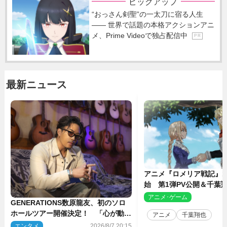
ピックアップ
“おっさん剣聖”の一太刀に宿る人生
―― 世界で話題の本格アクションアニ
メ、Prime Videoで独占配信中
P R
最新ニュース
アニメ『ロメリア戦記』1
始 第1弾PV公開＆千葉
ャスト4人を発表
アニメ･ゲーム
2
GENERATIONS数原龍友、初のソロ
ホールツアー開催決定！ 「心が動い
アニメ
千葉翔也
た瞬間を、音に乗せてお届けできれ
エンタメ
2026/8/7 20:15