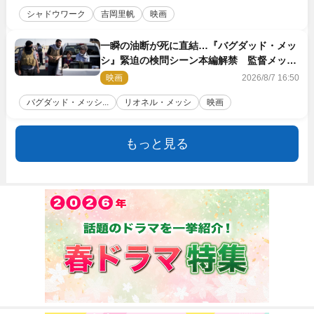
シャドウワーク
吉岡里帆
映画
一瞬の油断が死に直結…『バグダッド・メッ
シ』緊迫の検問シーン本編解禁 監督メッセ
ージも到着
映画
2026/8/7 16:50
バグダッド・メッシ...
リオネル・メッシ
映画
もっと見る