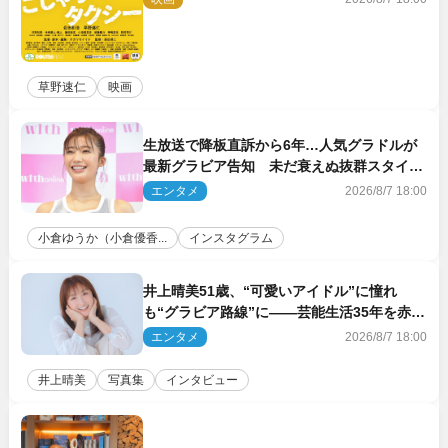
草野速仁
映画
生放送で降板直訴から6年…人気グラドルが
最新グラビア告知 未だ衰えぬ抜群スタイル
に反響
エンタメ
2026/8/7 18:00
小倉ゆうか（小倉優香...
インスタグラム
井上晴美51歳、“可愛いアイドル”に憧れ
も“グラビア路線”に――芸能生活35年を赤
裸々に語る 27年ぶりに写真集発売
エンタメ
2026/8/7 18:00
井上晴美
写真集
インタビュー