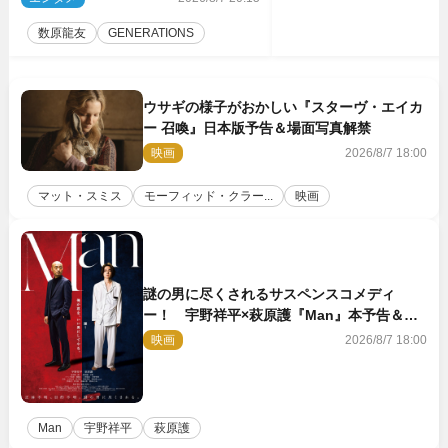
ば」
数原龍友
GENERATIONS
ウサギの様子がおかしい『スターヴ・エイカ
ー 召喚』日本版予告＆場面写真解禁
映画
2026/8/7 18:00
マット・スミス
モーフィッド・クラー...
映画
謎の男に尽くされるサスペンスコメディ
ー！ 宇野祥平×萩原護『Man』本予告＆新
ビジュアル解禁
映画
2026/8/7 18:00
Man
宇野祥平
萩原護