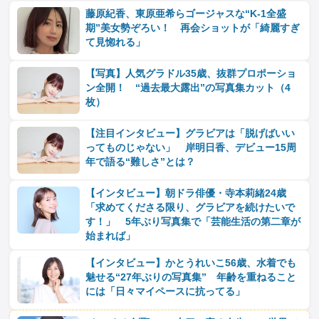
藤原紀香、東原亜希らゴージャスな“K-1全盛
期”美女勢ぞろい！ 再会ショットが「綺麗すぎ
て見惚れる」
【写真】人気グラドル35歳、抜群プロポーショ
ン全開！ “過去最大露出”の写真集カット（4
枚）
【注目インタビュー】グラビアは「脱げばいい
ってものじゃない」 岸明日香、デビュー15周
年で語る“難しさ”とは？
【インタビュー】朝ドラ俳優・寺本莉緒24歳
「求めてくださる限り、グラビアを続けたいで
す！」 5年ぶり写真集で「芸能生活の第二章が
始まれば」
【インタビュー】かとうれいこ56歳、水着でも
魅せる“27年ぶりの写真集” 年齢を重ねること
には「日々マイペースに抗ってる」