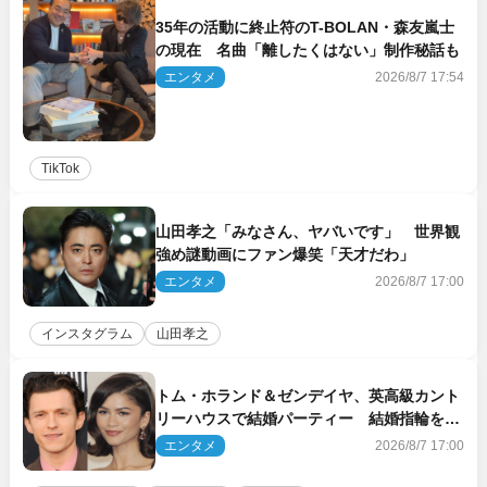
35年の活動に終止符のT-BOLAN・森友嵐士
の現在 名曲「離したくはない」制作秘話も
エンタメ
2026/8/7 17:54
TikTok
山田孝之「みなさん、ヤバいです」 世界観
強め謎動画にファン爆笑「天才だわ」
エンタメ
2026/8/7 17:00
インスタグラム
山田孝之
トム・ホランド＆ゼンデイヤ、英高級カント
リーハウスで結婚パーティー 結婚指輪を身
に着けたトムも初キャッチ
エンタメ
2026/8/7 17:00