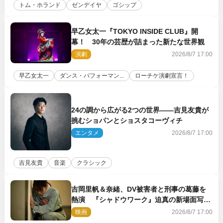
トム・ホランド
ゼンデイヤ
ゴシップ
早乙女太一『TOKYO INSIDE CLUB』開
幕！ 30年の芸歴が詰まった新たな世界観
演劇
2026/8/7 17:00
早乙女太一
ダンス・パフォーマン...
ローチケ演劇宣言！
24の調から広がる2つの世界――吉見友貴が
挑むショパンとショスタコーヴィチ
エンタメ
2026/8/7 17:00
吉見友貴
音楽
クラシック
吉岡里帆＆奈緒、DV被害者と刑事の葛藤を
熱演 『シャドウワーク』迫真の新場面写真
公開
映画
2026/8/7 17:00