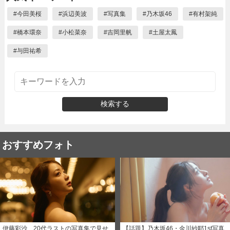
#
今田美桜
#
浜辺美波
#
写真集
#
乃木坂46
#
有村架純
#
橋本環奈
#
小松菜奈
#
吉岡里帆
#
土屋太鳳
#
与田祐希
検索する
おすすめフォト
伊藤彩沙、20代ラストの写真集で見せ
【話題】乃木坂46・金川紗耶1st写真