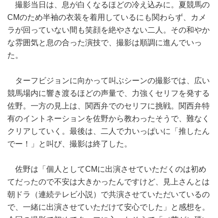
撮影当日は、息が白くなるほどの冷え込みに。夏競馬の
CMのため半袖の衣装を着用しているにも関わらず、カメ
ラが回っていない間も笑顔を絶やさない二人。その和やか
な雰囲気と息の合った演技で、撮影は順調に進んでいっ
た。
ターフビジョンに向かって叫ぶシーンの撮影では、広い
競馬場内に響き渡るほどの声量で、力強くセリフを発する
佐野。一方の見上は、関西弁でのセリフに挑戦。関西弁特
有のイントネーションを佐野から教わったそうで、難なく
クリアしていく。最後は、二人で力いっぱいに「推したん
でー！」と叫び、撮影は終了した。
佐野は「個人としてCMに出演させていただくのは初め
てだったので不安は大きかったんですけど、見上さんとは
朝ドラ（連続テレビ小説）で共演させていただいているの
で、一緒に出演させていただけて安心でした」と感想を。