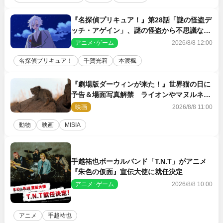
『名探偵プリキュア！』第28話「謎の怪盗デ
ッチ・アゲイン」、謎の怪盗から不思議な予
告状が届く
アニメ･ゲーム
2026/8/8 12:00
名探偵プリキュア！
千賀光莉
本渡楓
『劇場版ダーウィンが来た！』世界猫の日に
予告＆場面写真解禁 ライオンやマヌルネコ
の赤ちゃんが大集合
映画
2026/8/8 11:00
動物
映画
MISIA
手越祐也ボーカルバンド「T.N.T」がアニメ
『朱色の仮面』宣伝大使に就任決定
アニメ･ゲーム
2026/8/8 10:00
アニメ
手越祐也