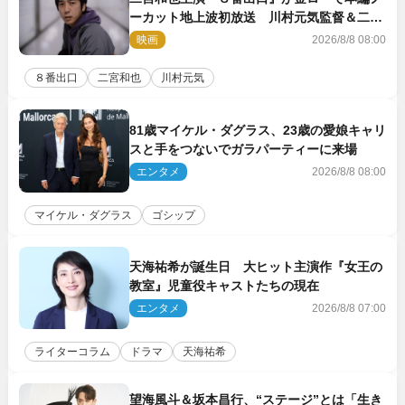
ーカット地上波初放送 川村元気監督＆二宮
コメント到着
映画
2026/8/8 08:00
８番出口
二宮和也
川村元気
81歳マイケル・ダグラス、23歳の愛娘キャリ
スと手をつないでガラパーティーに来場
エンタメ
2026/8/8 08:00
マイケル・ダグラス
ゴシップ
天海祐希が誕生日 大ヒット主演作『女王の
教室』児童役キャストたちの現在
エンタメ
2026/8/8 07:00
ライターコラム
ドラマ
天海祐希
望海風斗＆坂本昌行、“ステージ”とは「生き