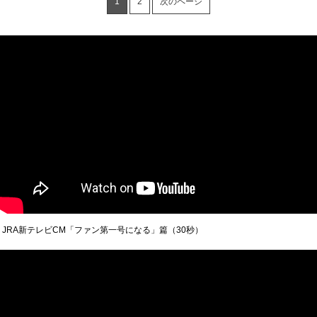
1
2
次のページ
JRA新テレビCM「ファン第一号になる」篇（30秒）