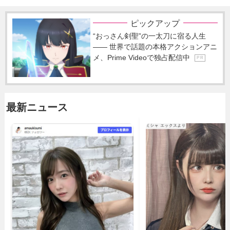
ピックアップ
“おっさん剣聖”の一太刀に宿る人生
―― 世界で話題の本格アクションアニ
メ、Prime Videoで独占配信中
P R
最新ニュース