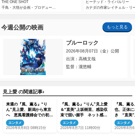
THE ONE SHOT
ヒーテッド・ライバルリー
千鳥・大悟が企画・プロデュー…
カナダの作家レイチェル・リ
今週公開の映画
もっと見る
ブルーロック
2026年08月07日（金）公開
出演：高橋文哉
監督：瀧悠輔
›
見上愛 の関連記事
来週の『風、薫る』“り
『風、薫る』“りん”見上愛
『風、薫る
ん”見上愛、新潟から東京
＆“直美”上坂樹里、感染収
也、正体に
へ 恵風看護婦会での初仕
束で固い握手 ネット感動
き “直美
事に向かう
「このバディは最強」「ア
会いにも反
エンタメ
エンタメ
エンタメ
ツい」
くれそう」
2026年8月8日 08時15分
2026年8月7日 11時00分
2026年8月6
よ！」