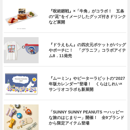
『呪術廻戦』×「牛角」がコラボ！ 五条
の“茈”をイメージしたグッズ付きドリンク
など展開
『ドラえもん』の四次元ポケットがバッグ
やポーチに！ 「グラニフ」コラボアイテ
ム8．11発売
『ムーミン』やピーターラビットの“2027
年版カレンダー”登場！ くらはしれい×
サンリオコラボも新展開
「SUNNY SUNNY PEANUTS ーハッピー
な旅のはじまりー」開催！ 全9ブランド
から限定アイテム登場