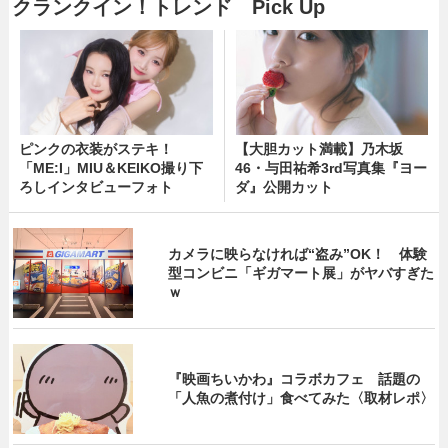
クランクイン！トレンド Pick Up
ピンクの衣装がステキ！
【大胆カット満載】乃木坂
「ME:I」MIU＆KEIKO撮り下
46・与田祐希3rd写真集『ヨー
ろしインタビューフォト
ダ』公開カット
カメラに映らなければ“盗み”OK！ 体験
型コンビニ「ギガマート展」がヤバすぎた
ｗ
『映画ちいかわ』コラボカフェ 話題の
「人魚の煮付け」食べてみた〈取材レポ〉