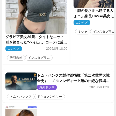
「脚の長さ比べ勝てる人
ょ？」身長182cm美女モ
のプロポーションにネッ
エンタメ
2
ミシャ
インスタグラム
グラビア美女29歳、タイトなニット
引き締まった“へそ出し”コーデに反響
「可愛い過ぎる」
エンタメ
2026/8/8 18:00
天羽希純
インスタグラム
トム・ハンクス製作総指揮『第二次世界大戦
全史』 ノルマンディー上陸の壮絶な戦場を
収めた特別映像解禁
海外ドラマ
2026/8/8 12:00
トム・ハンクス
ドキュメンタリー