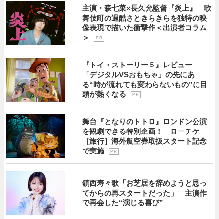
主演・森七菜×長久允監督『炎上』 歌
舞伎町の過酷さときらきらを独特の映
像表現で描いた衝撃作＜出演者コラム
＞
P R
『トイ・ストーリー５』レビュー
「デジタルVSおもちゃ」の先にあ
る“時が流れても変わらないもの”に目
頭が熱くなる
P R
舞台『となりのトトロ』ロンドン公演
を観劇できる特別企画！ ローチケ
［旅行］海外航空券取扱スタート記念
で実施
P R
鎮西寿々歌「お芝居を辞めようと思っ
てからの再スタートだった」 主演作
で再会した“演じる喜び”