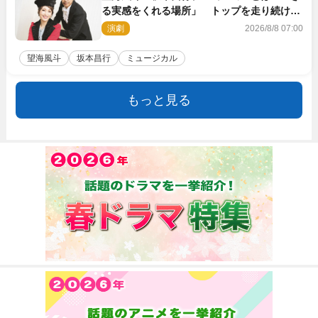
る実感をくれる場所」 トップを走り続ける
原動力を語る
演劇
2026/8/8 07:00
望海風斗
坂本昌行
ミュージカル
もっと見る