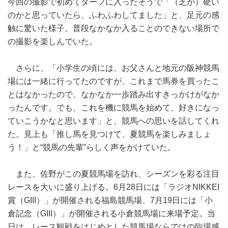
今回の撮影で初めてターフに入ったそうで「（芝が）硬い
のかと思っていたら、ふわふわしてました」と、足元の感
触に驚いた様子。普段なかなか入ることのできない場所で
の撮影を楽しんでいた。
さらに、「小学生の頃には、お父さんと地元の阪神競馬
場には一緒に行ってたのですが、これまで馬券を買ったこ
とはなかったので、なかなか一歩踏み出すきっかけがなか
ったんです。でも、これを機に競馬を始めて、好きになっ
ていこうかなと思います」と、競馬への思いを話してくれ
た。見上も「推し馬を見つけて、夏競馬を楽しみましょ
う！」と“競馬の先輩”らしく声をかけていた。
また、佐野がこの夏競馬場を訪れ、シーズンを彩る注目
レースを大いに盛り上げる。6月28日には「ラジオNIKKEI
賞（GIII）」が開催される福島競馬場、7月19日には「小
倉記念（GIII）」が開催される小倉競馬場に来場予定。当
日は、レース観戦をはじめとした競馬場ならではの臨場感