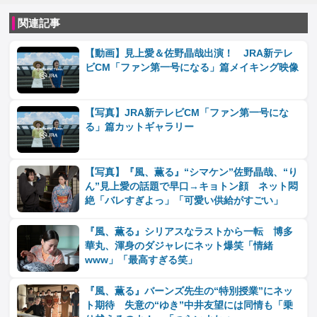
関連記事
【動画】見上愛＆佐野晶哉出演！ JRA新テレ
ビCM「ファン第一号になる」篇メイキング映像
【写真】JRA新テレビCM「ファン第一号にな
る」篇カットギャラリー
【写真】『風、薫る』“シマケン”佐野晶哉、“り
ん”見上愛の話題で早口→キョトン顔 ネット悶
絶「バレすぎよっ」「可愛い供給がすごい」
『風、薫る』シリアスなラストから一転 博多
華丸、渾身のダジャレにネット爆笑「情緒
www」「最高すぎる笑」
『風、薫る』バーンズ先生の“特別授業”にネッ
ト期待 失意の“ゆき”中井友望には同情も「乗