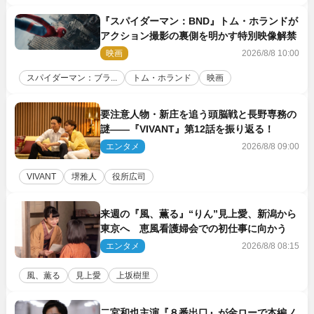
『スパイダーマン：BND』トム・ホランドが
アクション撮影の裏側を明かす特別映像解禁
映画
2026/8/8 10:00
スパイダーマン：ブラ...
トム・ホランド
映画
要注意人物・新庄を追う頭脳戦と長野専務の
謎――『VIVANT』第12話を振り返る！
エンタメ
2026/8/8 09:00
VIVANT
堺雅人
役所広司
来週の『風、薫る』“りん”見上愛、新潟から
東京へ 恵風看護婦会での初仕事に向かう
エンタメ
2026/8/8 08:15
風、薫る
見上愛
上坂樹里
二宮和也主演『８番出口』が金ローで本編ノ