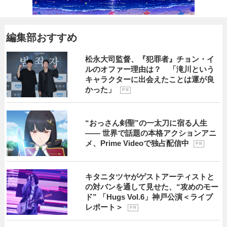
編集部おすすめ
松永大司監督、『犯罪者』チョン・イ
ルのオファー理由は？ 「滝川という
キャラクターに出会えたことは運が良
かった」
P R
“おっさん剣聖”の一太刀に宿る人生
―― 世界で話題の本格アクションアニ
メ、Prime Videoで独占配信中
P R
キタニタツヤがゲストアーティストと
の対バンを通して見せた、“攻めのモー
ド” 「Hugs Vol.6」神戸公演＜ライブ
レポート＞
P R