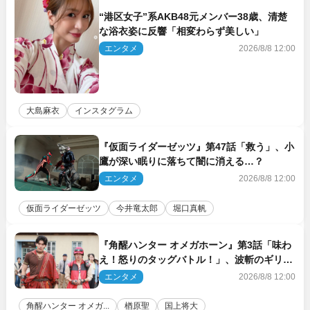
“港区女子”系AKB48元メンバー38歳、清楚
な浴衣姿に反響「相変わらず美しい」
エンタメ
2026/8/8 12:00
大島麻衣
インスタグラム
『仮面ライダーゼッツ』第47話「救う」、小
鷹が深い眠りに落ちて闇に消える…？
エンタメ
2026/8/8 12:00
仮面ライダーゼッツ
今井竜太郎
堀口真帆
『角醒ハンター オメガホーン』第3話「味わ
え！怒りのタッグバトル！」、波斬のギリコ
がハンターバトルを挑んできた！
エンタメ
2026/8/8 12:00
角醒ハンター オメガ...
楢原聖
国上将大