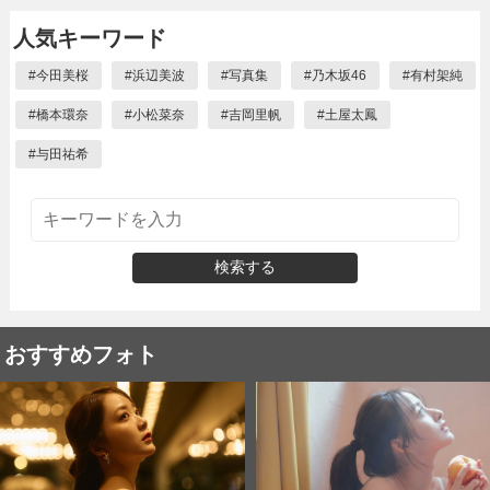
人気キーワード
#
今田美桜
#
浜辺美波
#
写真集
#
乃木坂46
#
有村架純
#
橋本環奈
#
小松菜奈
#
吉岡里帆
#
土屋太鳳
#
与田祐希
検索する
おすすめフォト