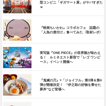
型コンビニ「ギガマート展」がヤバすぎた
ｗ
『映画ちいかわ』コラボカフェ 話題の
「人魚の煮付け」食べてみた〈取材レポ〉
実写版『ONE PIECE』の世界観が味わえ
る！ ルミネエスト新宿で「レゴ ワンピ
ース」イベント開催へ
『鬼滅の刃』×「ジョイフル」第3弾＆第4
弾が開催決定！ “伊之助の好物を乗せた
豚丼”など登場へ