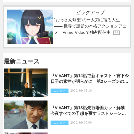
ピックアップ
“おっさん剣聖”の一太刀に宿る人生
―― 世界で話題の本格アクションアニ
メ、Prime Videoで独占配信中
P R
最新ニュース
『VIVANT』第14話で新キャスト・宮下今
日子の素性が明らかに 第2シーズンのキ
ーパーソンの1人
エンタメ
2026/8/9 22:10
『VIVANT』第13話先行場面カット解禁
今夜すべての予想を覆すラストシーン
が…
エンタメ
2026/8/9 20:00