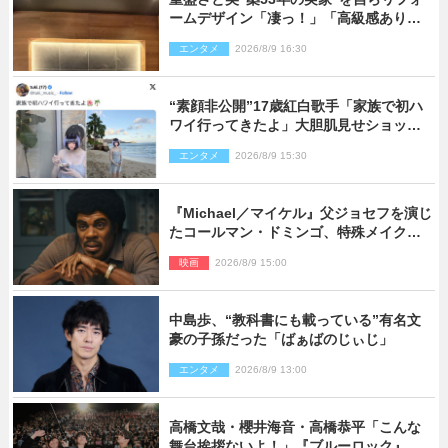
ームデザイン「凄っ！」「高級感ありま
くり」
エンタメ
2026/8/9 16:30
“素顔非公開”17歳紅白歌手「家族で初ハ
ワイ行ってきたよ」大胆肌見せショット
公開
エンタメ
2026/8/9 15:30
『Michael／マイケル』父ジョセフを演じ
たコールマン・ドミンゴ、特殊メイクに2
時間半かかっていた
映画
2026/8/9 15:00
中島歩、“教科書にも載っている”有名文
豪の子孫だった「ばぁばのじぃじ」
エンタメ
2026/8/9 13:00
高橋文哉・櫻井海音・高橋恭平「こんな
舞台挨拶ないよ！」『ブルーロック』自