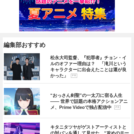
編集部おすすめ
松永大司監督、『犯罪者』チョン・イ
ルのオファー理由は？ 「滝川という
キャラクターに出会えたことは運が良
かった」
P R
“おっさん剣聖”の一太刀に宿る人生
―― 世界で話題の本格アクションアニ
メ、Prime Videoで独占配信中
P R
キタニタツヤがゲストアーティストと
の対バンを通して見せた、“攻めのモー