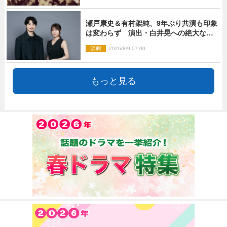
瀬戸康史＆有村架純、9年ぶり共演も印象
は変わらず 演出・白井晃への絶大なる
信頼を胸に舞台『キュー』に挑む
演劇
2026/8/9 07:00
もっと見る