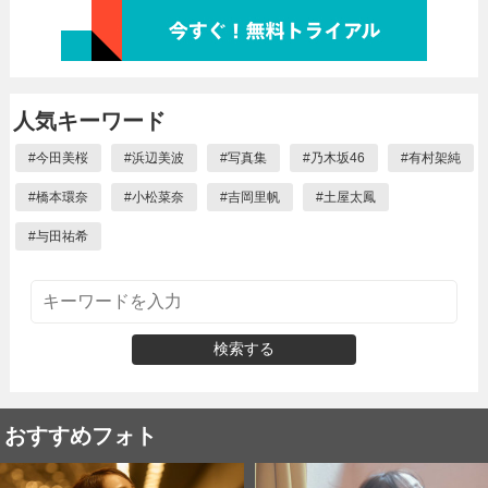
人気キーワード
#
今田美桜
#
浜辺美波
#
写真集
#
乃木坂46
#
有村架純
#
橋本環奈
#
小松菜奈
#
吉岡里帆
#
土屋太鳳
#
与田祐希
検索する
おすすめフォト