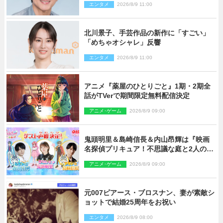
エンタメ
2026/8/9 11:00
北川景子、手芸作品の新作に「すごい」
「めちゃオシャレ」反響
エンタメ
2026/8/9 11:00
アニメ『薬屋のひとりごと』1期・2期全
話がTVerで期間限定無料配信決定
アニメ･ゲーム
2026/8/9 09:00
鬼頭明里＆島崎信長＆内山昂輝は『映画
名探偵プリキュア！不思議な庭と2人の秘
密』ゲスト声優に決定
アニメ･ゲーム
2026/8/9 09:00
元007ピアース・ブロスナン、妻が素敵シ
ョットで結婚25周年をお祝い
エンタメ
2026/8/9 08:00