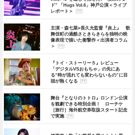
ド” 「Hugs Vol.6」神戸公演＜ライブ
レポート＞
P R
主演・森七菜×長久允監督『炎上』 歌
舞伎町の過酷さときらきらを独特の映
像表現で描いた衝撃作＜出演者コラム
＞
P R
『トイ・ストーリー５』レビュー
「デジタルVSおもちゃ」の先にあ
る“時が流れても変わらないもの”に目
頭が熱くなる
P R
舞台『となりのトトロ』ロンドン公演
を観劇できる特別企画！ ローチケ
［旅行］海外航空券取扱スタート記念
で実施
P R