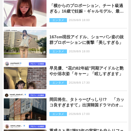
「横からのプロポーション、チート級過
ぎる」16歳で妊娠・ギャルモデル、最新
投稿にネット衝撃「美しすぎる」
エンタメ
2026/8/9 18:00
167cm現役アイドル、ショーパン姿の抜
群プロポーションに衝撃「美しすぎる」
エンタメ
2026/8/9 18:00
早見優、“花の82年組”同期アイドルと艶
やか浴衣姿「キャー」「眩しすぎます」
エンタメ
2026/8/9 17:30
岡田将生、タトゥーびっしり!? 「カッ
コ良すぎますて」出演韓国ドラマのオフ
ショ多数公開
エンタメ
2026/8/9 17:00
重盛さと美“築53年の実家”を自らリフォ