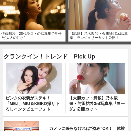
伊藤彩沙、20代ラストの写真集で見せ
【話題】乃木坂46・金川紗耶1st写真
た“大人の甘さ”
集、ランジェリーカット公開！
クランクイン！トレンド Pick Up
ピンクの衣装がステキ！
【大胆カット満載】乃木坂
「ME:I」MIU＆KEIKO撮り下
46・与田祐希3rd写真集『ヨー
ろしインタビューフォト
ダ』公開カット
カメラに映らなければ“盗み”OK！ 体験