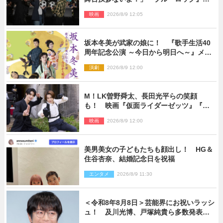
由すぎるイベントレポート
映画
2026/8/9 12:05
坂本冬美が武家の娘に！ 『歌手生活40
周年記念公演 ～今日から明日へ～』メイ
ンビジュアル公開
演劇
2026/8/9 12:00
M！LK曽野舜太、長田光平らの笑顔
も！ 映画『仮面ライダーゼッツ』『超
宇宙刑事ギャバン インフィニティ』オフ
映画
2026/8/9 12:00
ショット到着
美男美女の子どもたちも顔出し！ HG＆
住谷杏奈、結婚記念日を祝福
エンタメ
2026/8/9 11:30
＜令和8年8月8日＞芸能界にお祝いラッシ
ュ！ 及川光博、戸塚純貴ら多数発表結
婚