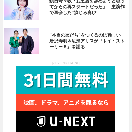
鎮西寿々歌「お芝居を辞めようと思っ
てからの再スタートだった」 主演作
で再会した“演じる喜び”
“本当の友だち”をつくるのは難しい
唐沢寿明＆広瀬アリスが『トイ・スト
ーリー５』を語る
[ADVERTISEMENT]