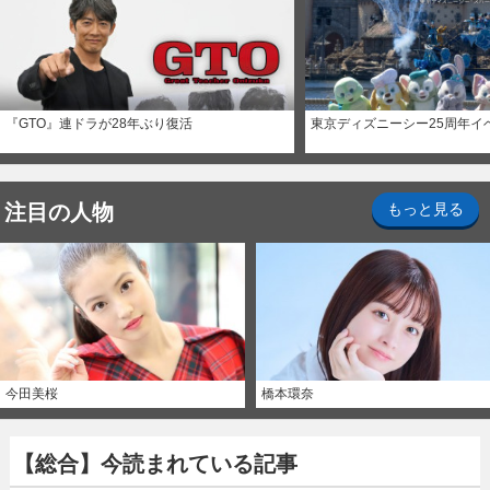
『GTO』連ドラが28年ぶり復活
東京ディズニーシー25周年イ
注目の人物
もっと見る
今田美桜
橋本環奈
【総合】今読まれている記事