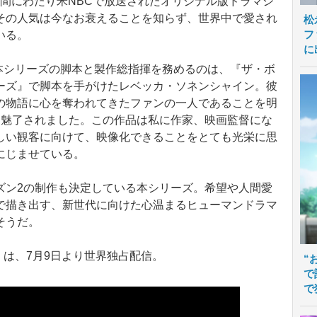
0年間にわたり米NBCで放送されたオリジナル版ドラマシ
その人気は今なお衰えることを知らず、世界中で愛され
松
フ
いる。
に
れる本シリーズの脚本と製作総指揮を務めるのは、『ザ・ボ
ーズ』で脚本を手がけたレベッカ・ソネンシャイン。彼
の物語に心を奪われてきたファンの一人であることを明
に魅了されました。この作品は私に作家、映画監督にな
しい観客に向けて、映像化できることをとても光栄に思
にじませている。
ン2の制作も決定している本シリーズ。希望や人間愛
で描き出す、新世代に向けた心温まるヒューマンドラマ
そうだ。
家』は、7月9日より世界独占配信。
“
で
で