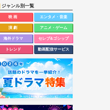
ジャンル別一覧
映画
エンタメ・音楽
演劇
アニメ・ゲーム
海外ドラマ
セレブ&ゴシップ
トレンド
動画配信サービス