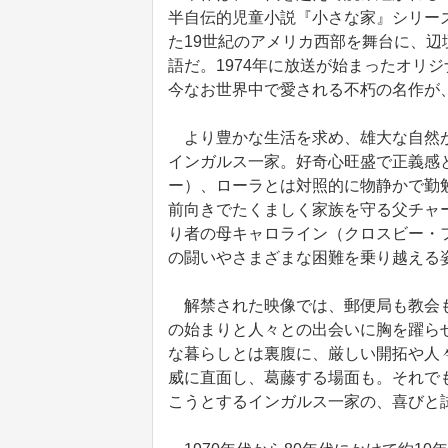
半自伝的児童小説『小さな家』シリー
た19世紀のアメリカ西部を舞台に、
語だ。1974年に放送が始まったオリ
今なお世界中で愛される不朽の名作が
より豊かな生活を求め、雄大な自然が
インガルス一家。好奇心旺盛で正義感
ー）、ローラとは対照的に物静かで勤
前向きでたくましく家族を守る父チャ
り者の母キャロライン（クロスビー・
の闘いやさまざまな困難を乗り越える
解禁された映像では、郵便局も教会も
の始まりと人々との出会いに胸を躍ら
な暮らしとは裏腹に、厳しい開拓や人
威に直面し、葛藤する場面も。それで
こうとするインガルス一家の、喜びと