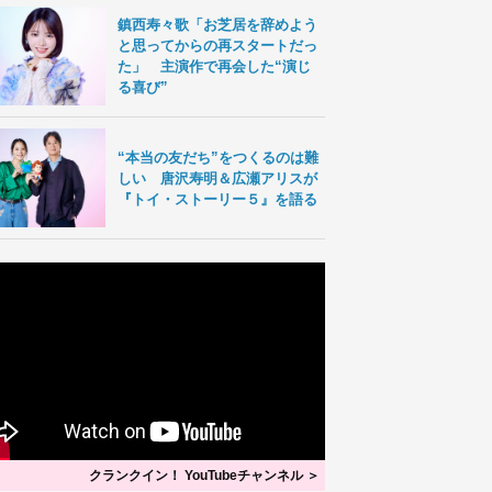
鎮西寿々歌「お芝居を辞めよう
と思ってからの再スタートだっ
た」 主演作で再会した“演じ
る喜び”
“本当の友だち”をつくるのは難
しい 唐沢寿明＆広瀬アリスが
『トイ・ストーリー５』を語る
クランクイン！ YouTubeチャンネル ＞