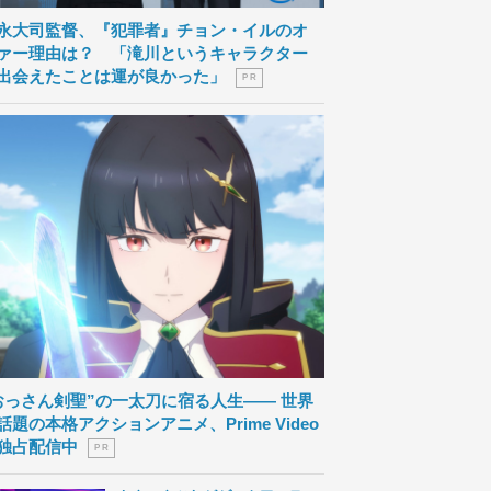
永大司監督、『犯罪者』チョン・イルのオ
ァー理由は？ 「滝川というキャラクター
出会えたことは運が良かった」
P R
おっさん剣聖”の一太刀に宿る人生―― 世界
話題の本格アクションアニメ、Prime Video
独占配信中
P R