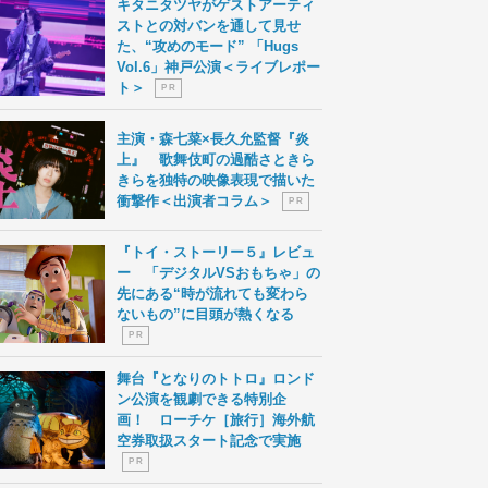
キタニタツヤがゲストアーティ
ストとの対バンを通して見せ
た、“攻めのモード” 「Hugs
Vol.6」神戸公演＜ライブレポー
ト＞
P R
主演・森七菜×長久允監督『炎
上』 歌舞伎町の過酷さときら
きらを独特の映像表現で描いた
衝撃作＜出演者コラム＞
P R
『トイ・ストーリー５』レビュ
ー 「デジタルVSおもちゃ」の
先にある“時が流れても変わら
ないもの”に目頭が熱くなる
P R
舞台『となりのトトロ』ロンド
ン公演を観劇できる特別企
画！ ローチケ［旅行］海外航
空券取扱スタート記念で実施
P R