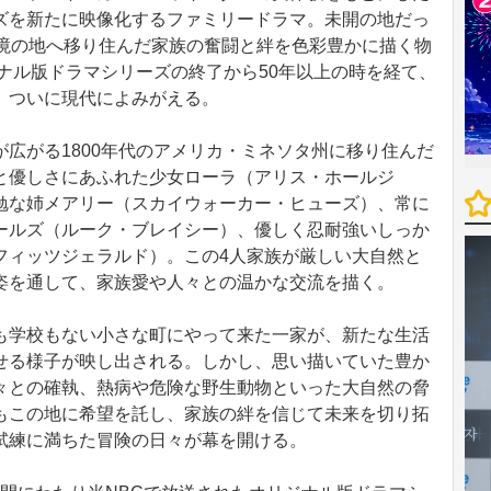
ズを新たに映像化するファミリードラマ。未開の地だっ
辺境の地へ移り住んだ家族の奮闘と絆を色彩豊かに描く物
ジナル版ドラマシリーズの終了から50年以上の時を経て、
、ついに現代によみがえる。
広がる1800年代のアメリカ・ミネソタ州に移り住んだ
と優しさにあふれた少女ローラ（アリス・ホールジ
勉な姉メアリー（スカイウォーカー・ヒューズ）、常に
ールズ（ルーク・ブレイシー）、優しく忍耐強いしっか
フィッツジェラルド）。この4人家族が厳しい大自然と
姿を通して、家族愛や人々との温かな交流を描く。
学校もない小さな町にやって来た一家が、新たな生活
せる様子が映し出される。しかし、思い描いていた豊か
々との確執、熱病や危険な野生動物といった大自然の脅
もこの地に希望を託し、家族の絆を信じて未来を切り拓
試練に満ちた冒険の日々が幕を開ける。