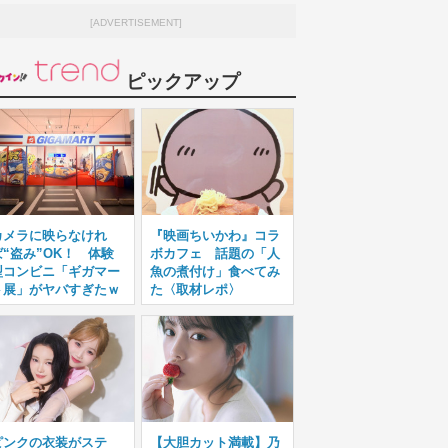
[ADVERTISEMENT]
ピックアップ
カメラに映らなけれ
『映画ちいかわ』コラ
ば“盗み”OK！ 体験
ボカフェ 話題の「人
型コンビニ「ギガマー
魚の煮付け」食べてみ
ト展」がヤバすぎたｗ
た〈取材レポ〉
ピンクの衣装がステ
【大胆カット満載】乃