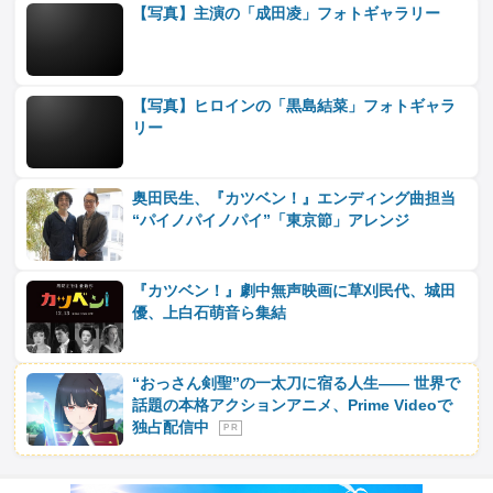
【写真】主演の「成田凌」フォトギャラリー
【写真】ヒロインの「黒島結菜」フォトギャラ
リー
奥田民生、『カツベン！』エンディング曲担当
“パイノパイノパイ”「東京節」アレンジ
『カツベン！』劇中無声映画に草刈民代、城田
優、上白石萌音ら集結
“おっさん剣聖”の一太刀に宿る人生―― 世界で
話題の本格アクションアニメ、Prime Videoで
独占配信中
P R