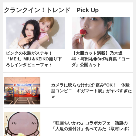
クランクイン！トレンド Pick Up
ピンクの衣装がステキ！
【大胆カット満載】乃木坂
「ME:I」MIU＆KEIKO撮り下
46・与田祐希3rd写真集『ヨー
ろしインタビューフォト
ダ』公開カット
カメラに映らなければ“盗み”OK！ 体験
型コンビニ「ギガマート展」がヤバすぎた
ｗ
『映画ちいかわ』コラボカフェ 話題の
「人魚の煮付け」食べてみた〈取材レポ〉