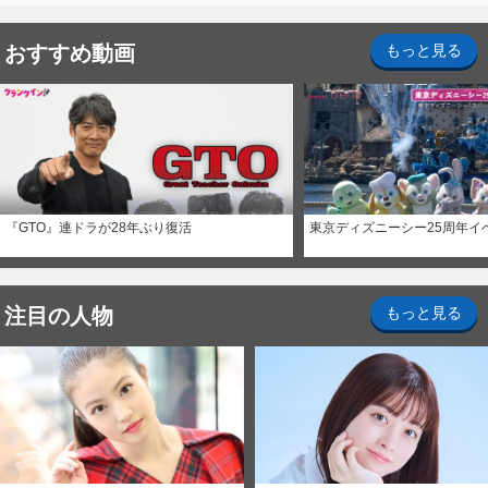
おすすめ動画
もっと見る
『GTO』連ドラが28年ぶり復活
東京ディズニーシー25周年イ
注目の人物
もっと見る