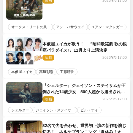
映画
2026/8/6 17:00
オークストリートの異...
アン・ハサウェイ
ユアン・マクレガー
本仮屋ユイカが歌う！ 『昭和歌謡劇 歌の銀
座パラダイス♪』11月より上演決定
演劇
2026/8/6 17:00
本仮屋ユイカ
高垣彩陽
工藤晴香
『シェルター』ジェイソン・ステイサムが圧
倒された14歳少女 500人超から選出された
新鋭ボディ・レイ・ブレスナックとは
映画
2026/8/6 17:00
シェルター
ジェイソン・ステイサ...
ビル・ナイ
32名で力を合わせ、世界初上演の新作を演じ
切る！ ネルケプランニング「夏休み！オ