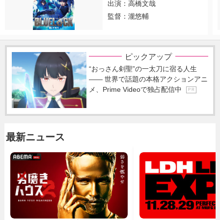
出演：高橋文哉
監督：瀧悠輔
ピックアップ
“おっさん剣聖”の一太刀に宿る人生
―― 世界で話題の本格アクションアニ
メ、Prime Videoで独占配信中
P R
最新ニュース