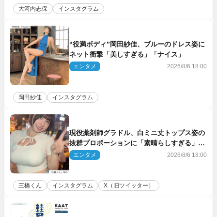
大河内志保
インスタグラム
“役満ボディ”岡田紗佳、ブルーのドレス姿に
ネット衝撃「美しすぎる」「ナイス」
エンタメ
2026/8/6 18:00
岡田紗佳
インスタグラム
現役薬剤師グラドル、白ミニ丈トップス姿の
抜群プロポーションに「素晴らしすぎる」
「すっっっご！」とネット絶賛
エンタメ
2026/8/6 18:00
三橋くん
インスタグラム
X（旧ツイッター）