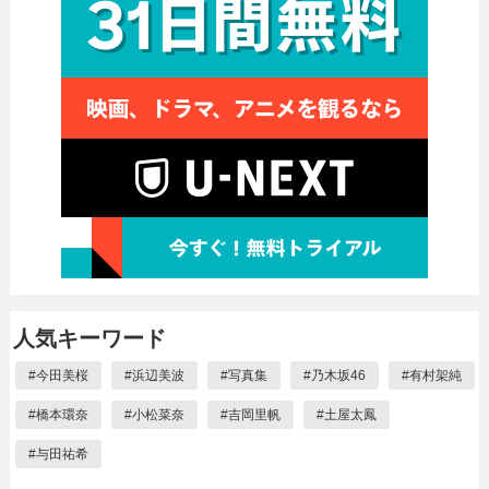
人気キーワード
#
今田美桜
#
浜辺美波
#
写真集
#
乃木坂46
#
有村架純
#
橋本環奈
#
小松菜奈
#
吉岡里帆
#
土屋太鳳
#
与田祐希