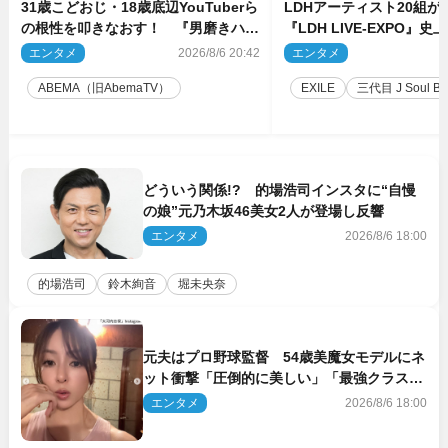
31歳こどおじ・18歳底辺YouTuberら
LDHアーティスト20組
の根性を叩きなおす！ 『男磨きハウ
『LDH LIVE‐EXPO』
ス』第2弾コーチ陣発表
技場で開催決定
エンタメ
2026/8/6 20:42
エンタメ
2
ABEMA（旧AbemaTV）
EXILE
三代目 J Soul Brot
どういう関係!? 的場浩司インスタに“自慢
の娘”元乃木坂46美女2人が登場し反響
エンタメ
2026/8/6 18:00
的場浩司
鈴木絢音
堀未央奈
元夫はプロ野球監督 54歳美魔女モデルにネ
ット衝撃「圧倒的に美しい」「最強クラス」
「うっとり」
エンタメ
2026/8/6 18:00