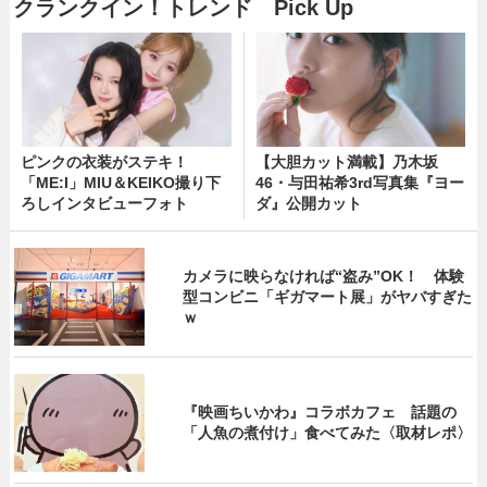
クランクイン！トレンド Pick Up
ピンクの衣装がステキ！
【大胆カット満載】乃木坂
「ME:I」MIU＆KEIKO撮り下
46・与田祐希3rd写真集『ヨー
ろしインタビューフォト
ダ』公開カット
カメラに映らなければ“盗み”OK！ 体験
型コンビニ「ギガマート展」がヤバすぎた
ｗ
『映画ちいかわ』コラボカフェ 話題の
「人魚の煮付け」食べてみた〈取材レポ〉