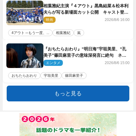
相葉雅紀主演『４アウト』黒島結菜＆松本利
夫らが写る新場面カット公開 キャスト登壇
イベントも決定
映画
2026/8/6 16:00
4アウト ─もう一度、...
相葉雅紀
嵐
『おちたらおわり』“明日海”宇垣美里、“孔
美子”篠田麻里子の意味深発言に絶句 ネッ
ト驚き「まさか」「意外な展開」
エンタメ
2026/8/6 15:00
おちたらおわり
宇垣美里
篠田麻里子
もっと見る