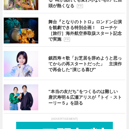
頭が熱くなる
P R
舞台『となりのトトロ』ロンドン公演
を観劇できる特別企画！ ローチケ
［旅行］海外航空券取扱スタート記念
で実施
P R
鎮西寿々歌「お芝居を辞めようと思っ
てからの再スタートだった」 主演作
で再会した“演じる喜び”
“本当の友だち”をつくるのは難しい
唐沢寿明＆広瀬アリスが『トイ・スト
ーリー５』を語る
[ADVERTISEMENT]