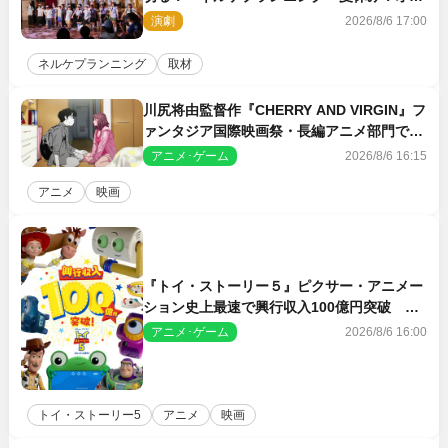
ン・ワークショップ2026」レポート【最終
演劇
2026/8/6 17:00
日】
ネルケプランニング
取材
川尻将由監督作『CHERRY AND VIRGIN』フ
ァンタジア国際映画祭・長編アニメ部門で観
客賞・金賞受賞！
アニメ･ゲーム
2026/8/6 16:15
アニメ
映画
『トイ・ストーリー５』ピクサー・アニメー
ション史上最速で興行収入100億円突破 シ
リーズNo.1興収が目前
アニメ･ゲーム
2026/8/6 16:00
トイ・ストーリー5
アニメ
映画