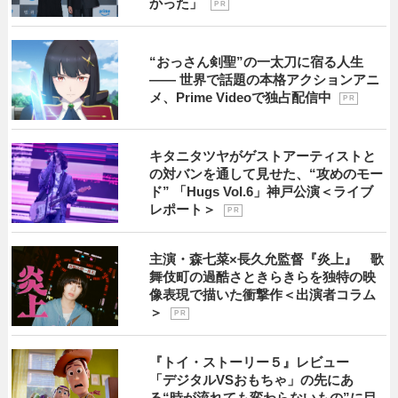
かった」
P R
“おっさん剣聖”の一太刀に宿る人生
―― 世界で話題の本格アクションアニ
メ、Prime Videoで独占配信中
P R
キタニタツヤがゲストアーティストと
の対バンを通して見せた、“攻めのモー
ド” 「Hugs Vol.6」神戸公演＜ライブ
レポート＞
P R
主演・森七菜×長久允監督『炎上』 歌
舞伎町の過酷さときらきらを独特の映
像表現で描いた衝撃作＜出演者コラム
＞
P R
『トイ・ストーリー５』レビュー
「デジタルVSおもちゃ」の先にあ
る“時が流れても変わらないもの”に目