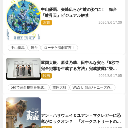
中山優馬、矢崎広らが“蛙の姿”に！ 舞台
『蛙昇天』ビジュアル解禁
演劇
2026/8/6 17:30
中山優馬
舞台
ローチケ演劇宣言！
重岡大毅、原菜乃華、田中みな実ら『5秒で
完全犯罪を生成する方法』完成披露に登
壇！ それぞれのAI活用術も発表
映画
2026/8/6 17:05
5秒で完全犯罪を生成...
重岡大毅
WEST.（旧ジャニーズW...
アン・ハサウェイ＆ユアン・マクレガーに恐
竜がロックオン？ 『オークストリートの異
変』新ビジュアル＆本編映像初解禁