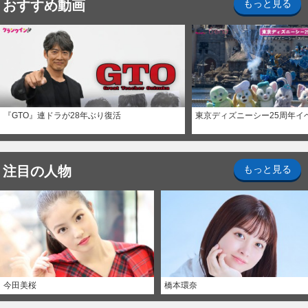
おすすめ動画
もっと見る
『GTO』連ドラが28年ぶり復活
東京ディズニーシー25周年イ
注目の人物
もっと見る
今田美桜
橋本環奈