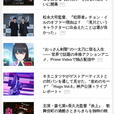
いに開幕
P R
松永大司監督、『犯罪者』チョン・イ
ルのオファー理由は？ 「滝川という
キャラクターに出会えたことは運が良
かった」
P R
“おっさん剣聖”の一太刀に宿る人生
―― 世界で話題の本格アクションアニ
メ、Prime Videoで独占配信中
P R
キタニタツヤがゲストアーティストと
の対バンを通して見せた、“攻めのモー
ド” 「Hugs Vol.6」神戸公演＜ライブ
レポート＞
P R
主演・森七菜×長久允監督『炎上』 歌
舞伎町の過酷さときらきらを独特の映