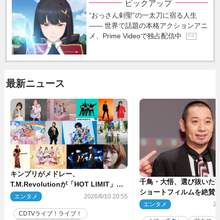
ピックアップ
“おっさん剣聖”の一太刀に宿る人生
―― 世界で話題の本格アクションアニ
メ、Prime Videoで独占配信中
P R
最新ニュース
キンプリがメドレー、
千鳥・大悟、選び抜いた芸
T.M.Revolutionが「HOT LIMIT」披
ショートフィルムを絶賛
露 来週の『CDTVライブ！ライ
エンタメ
2026/8/10 20:55
話とか来るんじゃない？
ブ！』
エンタメ
20
間もいました」
CDTVライブ！ライブ！