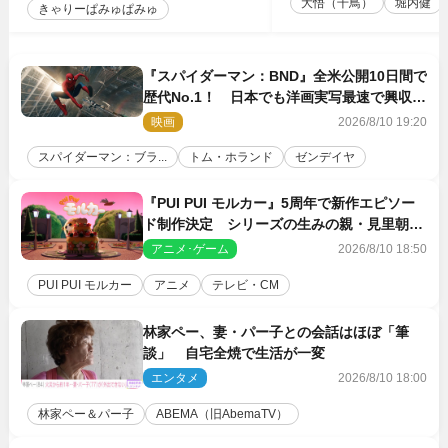
大悟（千鳥）
堀内健
きゃりーぱみゅぱみゅ
『スパイダーマン：BND』全米公開10日間で
歴代No.1！ 日本でも洋画実写最速で興収
30億円突破
映画
2026/8/10 19:20
スパイダーマン：ブラ...
トム・ホランド
ゼンデイヤ
『PUI PUI モルカー』5周年で新作エピソー
ド制作決定 シリーズの生みの親・見里朝希
監督が復帰
アニメ･ゲーム
2026/8/10 18:50
PUI PUI モルカー
アニメ
テレビ・CM
林家ペー、妻・パー子との会話はほぼ「筆
談」 自宅全焼で生活が一変
エンタメ
2026/8/10 18:00
林家ペー＆パー子
ABEMA（旧AbemaTV）