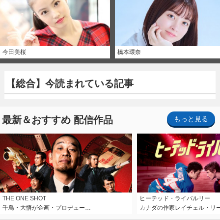
今田美桜
橋本環奈
【総合】今読まれている記事
最新＆おすすめ 配信作品
もっと見る
THE ONE SHOT
ヒーテッド・ライバルリー
千鳥・大悟が企画・プロデュー…
カナダの作家レイチェル・リ