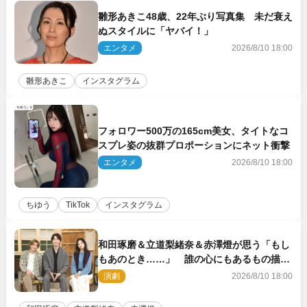
雛形あきこ48歳、22年ぶり写真集 未だ衰え
ぬスタイルに「ヤバイ！」
エンタメ
2026/8/10 18:00
雛形あきこ
インスタグラム
フォロワー500万の165cm美女、タイトなコ
スプレ姿の抜群プロポーションにネット衝撃
エンタメ
2026/8/10 18:00
ちゆう
TikTok
インスタグラム
和田琢磨＆立道梨緒奈＆赤澤燈が思う「もし
もあのとき……」 誰の心にもあるもの描く
舞台『回転する夜』に込める思い
演劇
2026/8/10 18:00