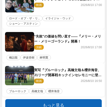
感激
映画
2026/8/10 17:00
ロード・オブ・ザ・リ...
イライジャ・ウッド
ショーン・アスティン
“失敗”の価値を問い直す――『メリー・メリ
ー・メリーゴーランド』開幕！
演劇
2026/8/10 17:00
橋詰龍
伊波杏樹
林明寛
実写『ブルーロック』高橋文哉＆櫻井海音、
J1リーグ開幕戦キックインセレモニーに登場
＆喜びの声到着
映画
2026/8/10 16:50
ブルーロック
高橋文哉
櫻井海音
もっと見る