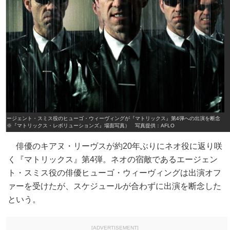
エージェント・スミス役のヒューゴ・ウィーヴィングが『マトリックス』第4弾への出演を断念
（※『マトリックス・レボリューションズ』場面写真） 写真提供：AFLO
俳優のキアヌ・リーヴスが約20年ぶりにネオ役に返り咲
く『マトリックス』第4弾。ネオの宿敵であるエージェン
ト・スミス役の俳優ヒューゴ・ウィーヴィングは出演オフ
ァーを受けたが、スケジュールが合わずに出演を断念した
という。
[ADVERTISEMENT]