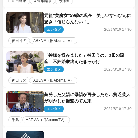
和田琢磨
立道梨緒奈
赤澤燈
元祖“美魔女”59歳の現在 美しいすっぴんに
驚き「信じらんない！」
エンタメ
2026/8/10 17:30
神田うの
ABEMA（旧AbemaTV）
「神様を恨みました」神田うの、3回の流
産 不妊治療終えたきっかけ
エンタメ
2026/8/10 17:30
神田うの
ABEMA（旧AbemaTV）
蒸発した父親に母親が再会したら…貧乏芸人
が明かした衝撃のてん末
エンタメ
2026/8/10 17:30
千鳥
ABEMA（旧AbemaTV）