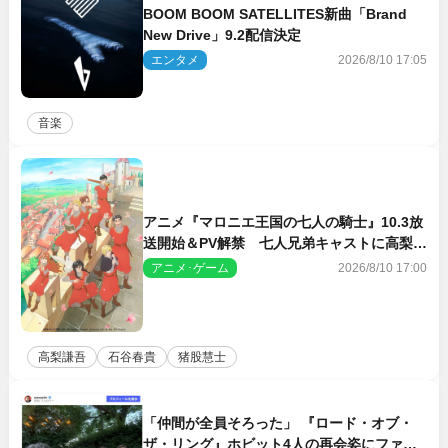
BOOM BOOM SATELLITES新曲「Brand
New Drive」9.2配信決定
エンタメ
2026/8/10 17:05
音楽
アニメ『マロニエ王国の七人の騎士』10.3放
送開始＆PV解禁 七人兄弟キャストに高梨謙
吾、川島零士ら
アニメ･ゲーム
2026/8/10 17:00
高梨謙吾
石谷春貴
猪股慧士
「仲間が全員そろった」 『ロード・オブ・
ザ・リング』ホビット4人の再会姿にファン