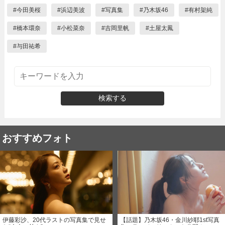
#
今田美桜
#
浜辺美波
#
写真集
#
乃木坂46
#
有村架純
#
橋本環奈
#
小松菜奈
#
吉岡里帆
#
土屋太鳳
#
与田祐希
検索する
おすすめフォト
伊藤彩沙、20代ラストの写真集で見せ
【話題】乃木坂46・金川紗耶1st写真