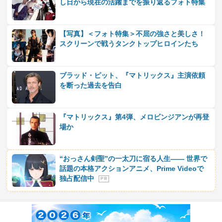
し日から現在の活躍までを振り返るフォト特集
【写真】＜フォト特集＞不屈の強さと美しさ！
スクリーンで戦うタンクトップヒロインたち
ブラッド・ピット、『マトリックス』主演依頼
を断った過去を告白
『マトリックス』第4弾、メロビンジアンが再登
場か
“おっさん剣聖”の一太刀に宿る人生―― 世界で
話題の本格アクションアニメ、Prime Videoで
独占配信中
P R