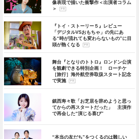
像表現で描いた衝撃作＜出演者コラム
＞
P R
『トイ・ストーリー５』レビュー
「デジタルVSおもちゃ」の先にあ
る“時が流れても変わらないもの”に目
頭が熱くなる
P R
舞台『となりのトトロ』ロンドン公演
を観劇できる特別企画！ ローチケ
［旅行］海外航空券取扱スタート記念
で実施
P R
鎮西寿々歌「お芝居を辞めようと思っ
てからの再スタートだった」 主演作
で再会した“演じる喜び”
“本当の友だち”をつくるのは難しい