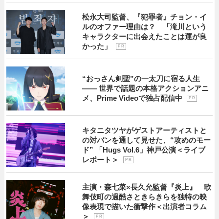
松永大司監督、『犯罪者』チョン・イ
ルのオファー理由は？ 「滝川という
キャラクターに出会えたことは運が良
かった」
P R
“おっさん剣聖”の一太刀に宿る人生
―― 世界で話題の本格アクションアニ
メ、Prime Videoで独占配信中
P R
キタニタツヤがゲストアーティストと
の対バンを通して見せた、“攻めのモー
ド” 「Hugs Vol.6」神戸公演＜ライブ
レポート＞
P R
主演・森七菜×長久允監督『炎上』 歌
舞伎町の過酷さときらきらを独特の映
像表現で描いた衝撃作＜出演者コラム
＞
P R