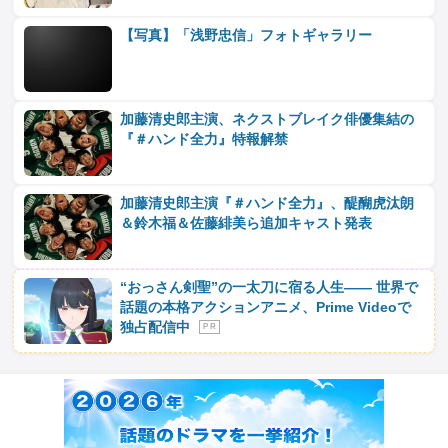
【写真】「浅野忠信」フォトギャラリー
加藤清史郎主演、ネクストブレイク俳優集結の
『＃ハンド全力』特報解禁
加藤清史郎主演『＃ハンド全力』、醍醐虎汰朗
＆鈴木福＆佐藤緋美ら追加キャスト発表
“おっさん剣聖”の一太刀に宿る人生―― 世界で
話題の本格アクションアニメ、Prime Videoで
独占配信中
P R