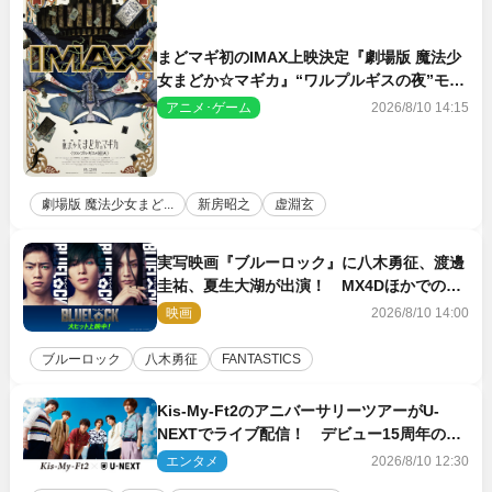
まどマギ初のIMAX上映決定『劇場版 魔法少
女まどか☆マギカ』“ワルプルギスの夜”モチ
ーフのIMAX版ポスターも完成
アニメ･ゲーム
2026/8/10 14:15
劇場版 魔法少女まど...
新房昭之
虚淵玄
実写映画『ブルーロック』に八木勇征、渡邊
圭祐、夏生大湖が出演！ MX4Dほかでの上
映＆応援上映も決定
映画
2026/8/10 14:00
ブルーロック
八木勇征
FANTASTICS
Kis‐My‐Ft2のアニバーサリーツアーがU‐
NEXTでライブ配信！ デビュー15周年の記
念日に開催される特別な公演
エンタメ
2026/8/10 12:30