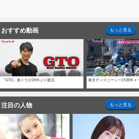
おすすめ動画
もっと見る
『GTO』連ドラが28年ぶり復活
東京ディズニーシー25周年イ
注目の人物
もっと見る