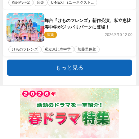
Kis‐My‐Ft2
音楽
U‐NEXT（ユーネクスト...
舞台『けものフレンズ』新作公演、私立恵比
寿中学がジャパリパークに登場！
演劇
2026/8/10 12:00
けものフレンズ
私立恵比寿中学
加藤里保菜
もっと見る