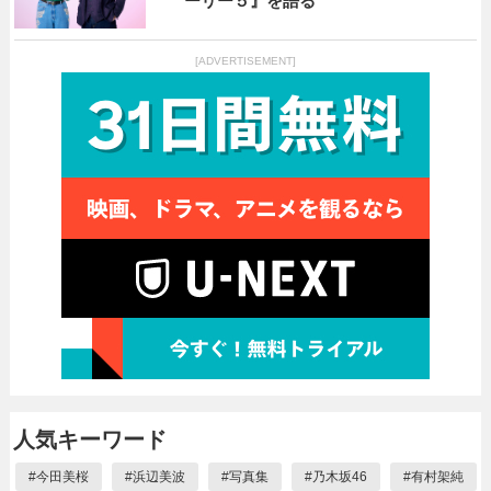
ーリー５』を語る
[ADVERTISEMENT]
人気キーワード
#
今田美桜
#
浜辺美波
#
写真集
#
乃木坂46
#
有村架純