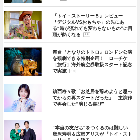
『トイ・ストーリー５』レビュー
「デジタルVSおもちゃ」の先にあ
る“時が流れても変わらないもの”に目
頭が熱くなる
P R
舞台『となりのトトロ』ロンドン公演
を観劇できる特別企画！ ローチケ
［旅行］海外航空券取扱スタート記念
で実施
P R
鎮西寿々歌「お芝居を辞めようと思っ
てからの再スタートだった」 主演作
で再会した“演じる喜び”
“本当の友だち”をつくるのは難しい
唐沢寿明＆広瀬アリスが『トイ・スト