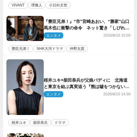
VIVANT
堺雅人
小日向文世
『豊臣兄弟！』“市”宮崎あおい、“勝家”山口
馬木也に衝撃の命令 ネット驚き「しびれた
なぁ」「激アツ!!」（ネタバレあり）
エンタメ
2026/8/10 15:00
豊臣兄弟！
NHK大河ドラマ
仲野太賀
桜井ユキ×柴田恭兵が父娘バディに 北海道
と東京を結ぶ真実追う『熊は嘘をつかない』
2027年春放送
エンタメ
2026/8/10 14:30
桜井ユキ
柴田恭兵
ドラマ