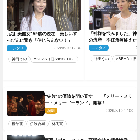
「神様を恨みました」神田
元祖“美魔女”59歳の現在 美しいす
の流産 不妊治療終えた
っぴんに驚き「信じらんない！」
エンタメ
20
エンタメ
2026/8/10 17:30
神田うの
ABEMA（旧A
神田うの
ABEMA（旧AbemaTV）
“失敗”の価値を問い直す――『メリー・メリ
ー・メリーゴーランド』開幕！
演劇
2026/8/10 17:00
橋詰龍
伊波杏樹
林明寛