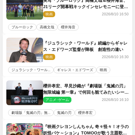
実写『ブルーロック』高橋文哉＆櫻井海音、
J1リーグ開幕戦キックインセレモニーに登場
＆喜びの声到着
映画
2026/8/10 16:50
ブルーロック
高橋文哉
櫻井海音
『ジュラシック・ワールド』続編からギャレ
ス・エドワーズ監督が降板 創造性の違い
映画
2026/8/10 16:30
ジュラシック・ワール...
ギャレス・エドワーズ
映画
櫻井孝宏、早見沙織が『劇場版「鬼滅の刃」
無限城編 第一章』で何回も観てみたいシーン
とは？ イベントレポート到着
アニメ･ゲーム
2026/8/10 16:10
劇場版「鬼滅の刃」無...
鬼滅の刃
櫻井孝宏
『映画クレヨンしんちゃん 奇々怪々！オラの
妖怪バケ～ション』TOMOOが歌う主題歌