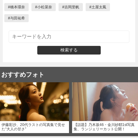
#
橋本環奈
#
小松菜奈
#
吉岡里帆
#
土屋太鳳
#
与田祐希
検索する
おすすめフォト
伊藤彩沙、20代ラストの写真集で見せ
【話題】乃木坂46・金川紗耶1st写真
た“大人の甘さ”
集、ランジェリーカット公開！