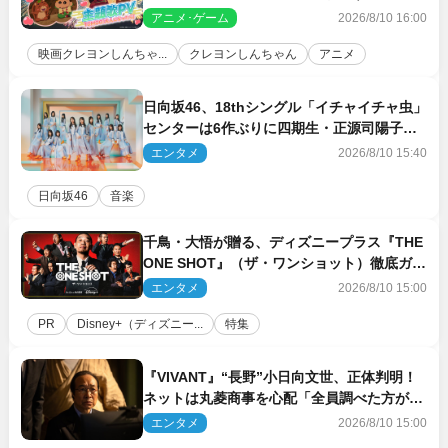
「大人になったら」PV解禁
アニメ･ゲーム
2026/8/10 16:00
映画クレヨンしんちゃ...
クレヨンしんちゃん
アニメ
日向坂46、18thシングル「イチャイチャ虫」
センターは6作ぶりに四期生・正源司陽子
新ビジュアル解禁
エンタメ
2026/8/10 15:40
日向坂46
音楽
千鳥・大悟が贈る、ディズニープラス『THE
ONE SHOT』（ザ・ワンショット）徹底ガイ
ド！ 今のお笑い界に一石を投じる“真の笑
エンタメ
2026/8/10 15:00
い”を見る大会がついに開幕
PR
Disney+（ディズニー...
特集
『VIVANT』“長野”小日向文世、正体判明！
ネットは丸菱商事を心配「全員調べた方がい
い」「魔境すぎん？？」
エンタメ
2026/8/10 15:00