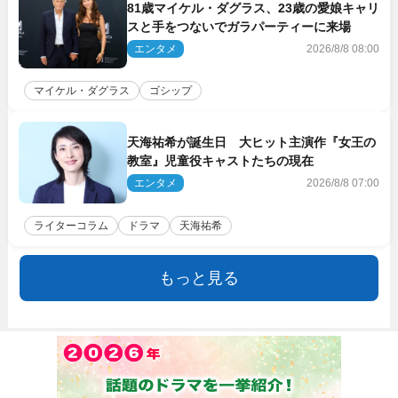
81歳マイケル・ダグラス、23歳の愛娘キャリ
スと手をつないでガラパーティーに来場
エンタメ
2026/8/8 08:00
マイケル・ダグラス
ゴシップ
天海祐希が誕生日 大ヒット主演作『女王の
教室』児童役キャストたちの現在
エンタメ
2026/8/8 07:00
ライターコラム
ドラマ
天海祐希
もっと見る