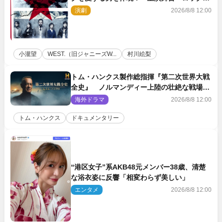
ロール』ビジュアル解禁
演劇
2026/8/8 12:00
小瀧望
WEST.（旧ジャニーズW...
村川絵梨
トム・ハンクス製作総指揮『第二次世界大戦
全史』 ノルマンディー上陸の壮絶な戦場を
収めた特別映像解禁
海外ドラマ
2026/8/8 12:00
トム・ハンクス
ドキュメンタリー
“港区女子”系AKB48元メンバー38歳、清楚
な浴衣姿に反響「相変わらず美しい」
エンタメ
2026/8/8 12:00