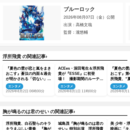
ブルーロック
2026年08月07日（金）公開
出演：高橋文哉
監督：瀧悠輔
›
浮所飛貴 の関連記事
『夏色の雲が恋と嵐をまき
ACEes・深田竜生＆浮所飛
『夏色の雲
おこす』蒼汰の内面＆過去
貴が『ESSE』に初登
おこす』第
が明かされる「切ない」
場！ 撮影期間のルーティ
所飛貴、“
「泣けてきちゃった」の声
ンや暮らしぶりについて明
家に泊まる
エンタメ
エンタメ
エンタメ
かす
2026年8月2日 06時00分
2026年8月1日 11時00分
2026年8月1
›
胸が鳴るのは君のせい の関連記事
浮所飛貴、白石聖らのキラ
城島茂『胸が鳴るのは君の
美 少年・
キラまぶしい青春 『胸が
せい』特別出演 浮所飛貴
映画に「キ