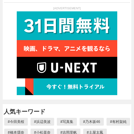
[ADVERTISEMENT]
人気キーワード
#
今田美桜
#
浜辺美波
#
写真集
#
乃木坂46
#
有村架純
#
橋本環奈
#
小松菜奈
#
吉岡里帆
#
土屋太鳳