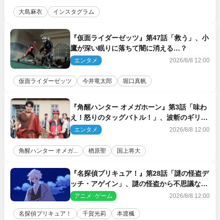
大島麻衣
インスタグラム
『仮面ライダーゼッツ』第47話「救う」、小
鷹が深い眠りに落ちて闇に消える…？
エンタメ
2026/8/8 12:00
仮面ライダーゼッツ
今井竜太郎
堀口真帆
『角醒ハンター オメガホーン』第3話「味わ
え！怒りのタッグバトル！」、波斬のギリコ
がハンターバトルを挑んできた！
エンタメ
2026/8/8 12:00
角醒ハンター オメガ...
楢原聖
国上将大
『名探偵プリキュア！』第28話「謎の怪盗デ
ッチ・アゲイン」、謎の怪盗から不思議な予
告状が届く
アニメ･ゲーム
2026/8/8 12:00
名探偵プリキュア！
千賀光莉
本渡楓