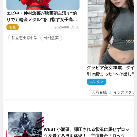
エビ中・仲村悠菜が映画初主演で“釣
りで五輪金メダル”を目指す女子高生
に！ 映画『つりこまち』今秋公開
映画
2026/8/8 19:30
私立恵比寿中学
仲村悠菜
グラビア美女29歳、タイ
引き締まった“へそ出し”
「可愛い過ぎる」
エンタメ
2
天羽希純
インスタグラ
WEST.小瀧望、弾圧される状況に屈せずロッ
クを愛する男を体現！ 主演舞台『ロックン