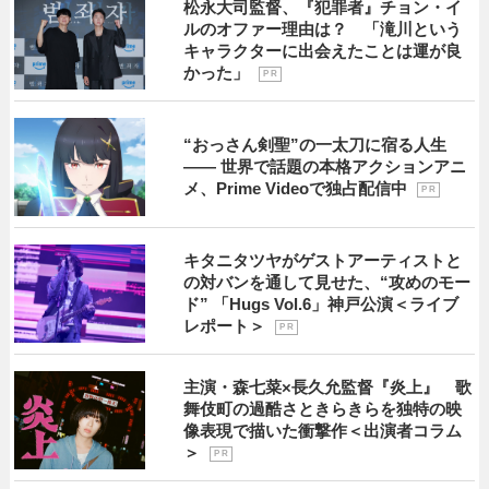
松永大司監督、『犯罪者』チョン・イ
ルのオファー理由は？ 「滝川という
キャラクターに出会えたことは運が良
かった」
P R
“おっさん剣聖”の一太刀に宿る人生
―― 世界で話題の本格アクションアニ
メ、Prime Videoで独占配信中
P R
キタニタツヤがゲストアーティストと
の対バンを通して見せた、“攻めのモー
ド” 「Hugs Vol.6」神戸公演＜ライブ
レポート＞
P R
主演・森七菜×長久允監督『炎上』 歌
舞伎町の過酷さときらきらを独特の映
像表現で描いた衝撃作＜出演者コラム
＞
P R