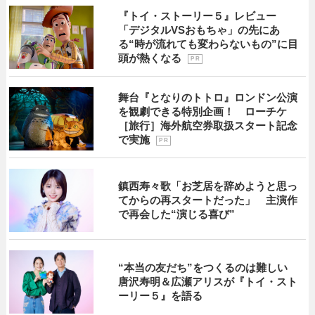
『トイ・ストーリー５』レビュー
「デジタルVSおもちゃ」の先にあ
る“時が流れても変わらないもの”に目
頭が熱くなる
P R
舞台『となりのトトロ』ロンドン公演
を観劇できる特別企画！ ローチケ
［旅行］海外航空券取扱スタート記念
で実施
P R
鎮西寿々歌「お芝居を辞めようと思っ
てからの再スタートだった」 主演作
で再会した“演じる喜び”
“本当の友だち”をつくるのは難しい
唐沢寿明＆広瀬アリスが『トイ・スト
ーリー５』を語る