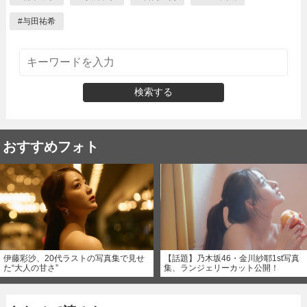
#
与田祐希
検索する
おすすめフォト
伊藤彩沙、20代ラストの写真集で見せ
【話題】乃木坂46・金川紗耶1st写真
た“大人の甘さ”
集、ランジェリーカット公開！