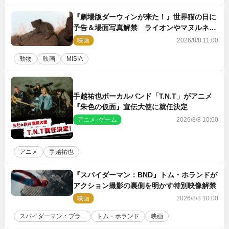
『劇場版ダーウィンが来た！』世界猫の日に
予告＆場面写真解禁 ライオンやマヌルネコ
の赤ちゃんが大集合
映画
2026/8/8 11:00
動物
映画
MISIA
手越祐也ボーカルバンド「T.N.T」がアニメ
『朱色の仮面』宣伝大使に就任決定
アニメ･ゲーム
2026/8/8 10:00
アニメ
手越祐也
『スパイダーマン：BND』トム・ホランドが
アクション撮影の裏側を明かす特別映像解禁
映画
2026/8/8 10:00
スパイダーマン：ブラ...
トム・ホランド
映画