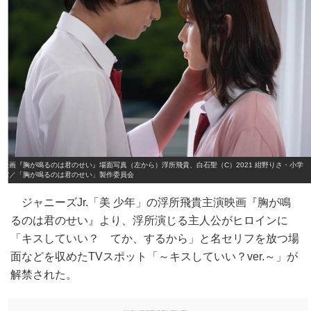
映画『胸が鳴るのは君のせい』場面写真（左から）浮所飛貴、白石聖（C）2021 紺野りさ・小学
館／「胸が鳴るのは君のせい」製作委員会
ジャニーズJr.「美 少年」の浮所飛貴主演映画『胸が鳴
るのは君のせい』より、浮所演じる主人公がヒロインに
「キスしていい？ てか、するから」と名セリフを放つ場
面などを収めたTVスポット「～キスしていい？ver.～」が
解禁された。