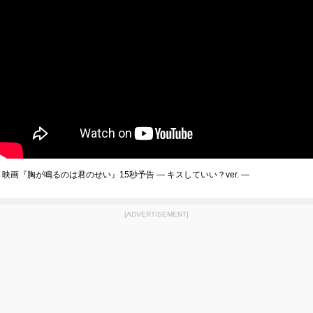
映画『胸が鳴るのは君のせい』15秒予告 ― キスしていい？ver. ―
[ADVERTISEMENT]