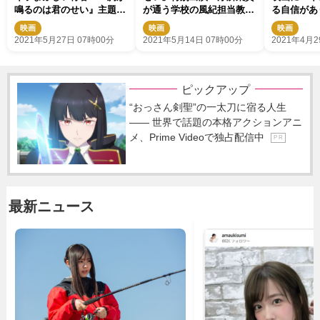
鳴るのは君のせい』主題歌
が通う学校の風紀担当教師
る自信があ
特別PV解禁
に
映画
映画
映画
2021年5月27日 07時00分
2021年5月14日 07時00分
2021年4月2
ピックアップ
“おっさん剣聖”の一太刀に宿る人生
―― 世界で話題の本格アクションアニ
メ、Prime Videoで独占配信中
P R
最新ニュース