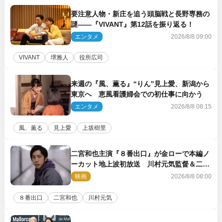
要注意人物・新庄を追う頭脳戦と長野専務の
謎――『VIVANT』第12話を振り返る！
エンタメ
2026/8/8 09:00
VIVANT
堺雅人
役所広司
来週の『風、薫る』“りん”見上愛、新潟から
東京へ 恵風看護婦会での初仕事に向かう
エンタメ
2026/8/8 08:15
風、薫る
見上愛
上坂樹里
二宮和也主演『８番出口』が金ローで本編ノ
ーカット地上波初放送 川村元気監督＆二宮
コメント到着
映画
2026/8/8 08:00
８番出口
二宮和也
川村元気