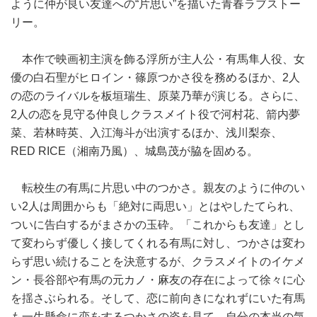
ように仲が良い友達への“片思い”を描いた青春ラブストー
リー。
本作で映画初主演を飾る浮所が主人公・有馬隼人役、女
優の白石聖がヒロイン・篠原つかさ役を務めるほか、2人
の恋のライバルを板垣瑞生、原菜乃華が演じる。さらに、
2人の恋を見守る仲良しクラスメイト役で河村花、箭内夢
菜、若林時英、入江海斗が出演するほか、浅川梨奈、
RED RICE（湘南乃風）、城島茂が脇を固める。
転校生の有馬に片思い中のつかさ。親友のように仲のい
い2人は周囲からも「絶対に両思い」とはやしたてられ、
ついに告白するがまさかの玉砕。「これからも友達」とし
て変わらず優しく接してくれる有馬に対し、つかさは変わ
らず思い続けることを決意するが、クラスメイトのイケメ
ン・長谷部や有馬の元カノ・麻友の存在によって徐々に心
を揺さぶられる。そして、恋に前向きになれずにいた有馬
も一生懸命に恋をするつかさの姿を見て、自分の本当の気