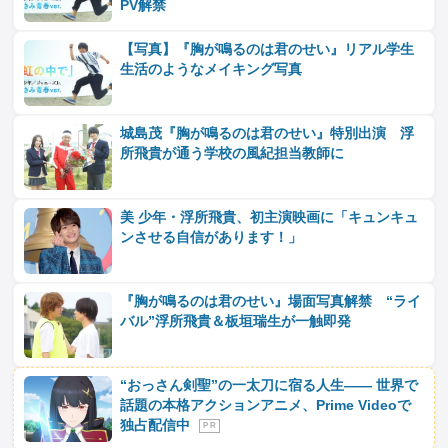
PV解禁
【写真】『胸が鳴るのは君のせい』リアル学生
生活のようなメイキング写真
城島茂『胸が鳴るのは君のせい』特別出演 浮
所飛貴が通う学校の風紀担当教師に
美 少年・浮所飛貴、初主演映画に「キュンキュ
ンさせる自信があります！」
『胸が鳴るのは君のせい』場面写真解禁 “ライ
バル”浮所飛貴＆板垣瑞生が一触即発
“おっさん剣聖”の一太刀に宿る人生―― 世界で
話題の本格アクションアニメ、Prime Videoで
独占配信中
P R