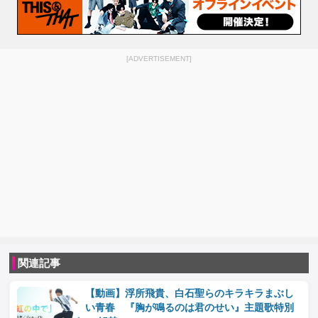
[ADVERTISEMENT]
関連記事
【動画】浮所飛貴、白石聖らのキラキラまぶし
い青春 『胸が鳴るのは君のせい』主題歌特別