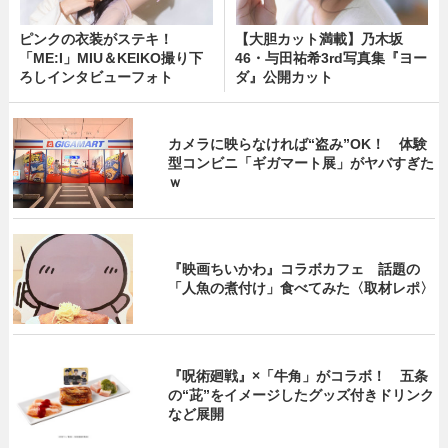
ピンクの衣装がステキ！
【大胆カット満載】乃木坂
「ME:I」MIU＆KEIKO撮り下
46・与田祐希3rd写真集『ヨー
ろしインタビューフォト
ダ』公開カット
カメラに映らなければ“盗み”OK！ 体験
型コンビニ「ギガマート展」がヤバすぎた
ｗ
『映画ちいかわ』コラボカフェ 話題の
「人魚の煮付け」食べてみた〈取材レポ〉
『呪術廻戦』×「牛角」がコラボ！ 五条
の“茈”をイメージしたグッズ付きドリンク
など展開