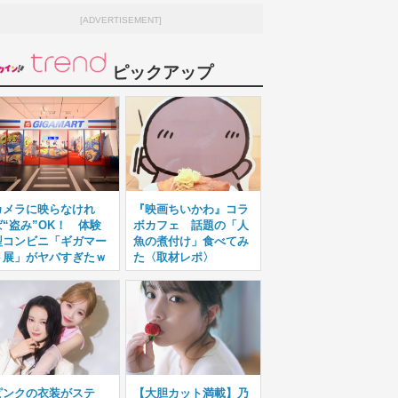
[ADVERTISEMENT]
ピックアップ
カメラに映らなけれ
『映画ちいかわ』コラ
ば“盗み”OK！ 体験
ボカフェ 話題の「人
型コンビニ「ギガマー
魚の煮付け」食べてみ
ト展」がヤバすぎたｗ
た〈取材レポ〉
ピンクの衣装がステ
【大胆カット満載】乃