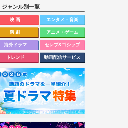
ジャンル別一覧
映画
エンタメ・音楽
演劇
アニメ・ゲーム
海外ドラマ
セレブ&ゴシップ
トレンド
動画配信サービス