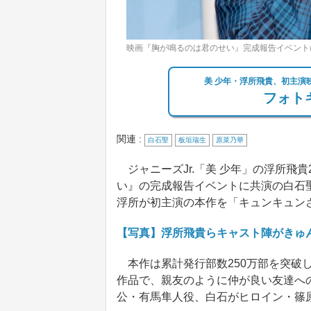
映画『胸が鳴るのは君のせい』完成報告イベントに
美 少年・浮所飛貴、初主演
フォトギ
関連 :
白石聖
板垣瑞生
原菜乃華
ジャニーズJr.「美 少年」の浮所飛
い』の完成報告イベントに共演の白石
浮所が初主演の本作を「キュンキュン
【写真】浮所飛貴らキャスト陣がきゅ
本作は累計発行部数250万部を突破
作品で、親友のように仲が良い友達への
公・有馬隼人役、白石がヒロイン・篠