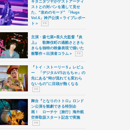
キタニタツヤがゲストアーティ
ストとの対バンを通して見せ
た、“攻めのモード” 「Hugs
Vol.6」神戸公演＜ライブレポー
ト＞
P R
主演・森七菜×長久允監督『炎
上』 歌舞伎町の過酷さときら
きらを独特の映像表現で描いた
衝撃作＜出演者コラム＞
P R
『トイ・ストーリー５』レビュ
ー 「デジタルVSおもちゃ」の
先にある“時が流れても変わら
ないもの”に目頭が熱くなる
P R
舞台『となりのトトロ』ロンド
ン公演を観劇できる特別企
画！ ローチケ［旅行］海外航
空券取扱スタート記念で実施
P R