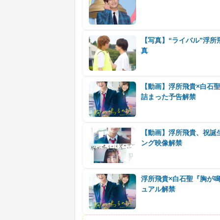
【写真】“ライバル”浮
真
【動画】浮所飛貴×白石
詰まった予告解禁
【動画】浮所飛貴、祝誕
ング映像解禁
浮所飛貴×白石聖『胸が
ュアル解禁