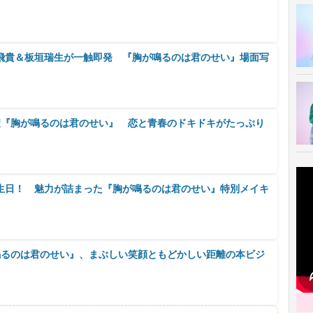
所飛貴＆板垣瑞生が一触即発 『胸が鳴るのは君のせい』場面写
聖『胸が鳴るのは君のせい』 恋と青春のドキドキがたっぷり
生日！ 魅力が詰まった『胸が鳴るのは君のせい』特別メイキ
鳴るのは君のせい』、まぶしい笑顔ともどかしい距離の本ビジ