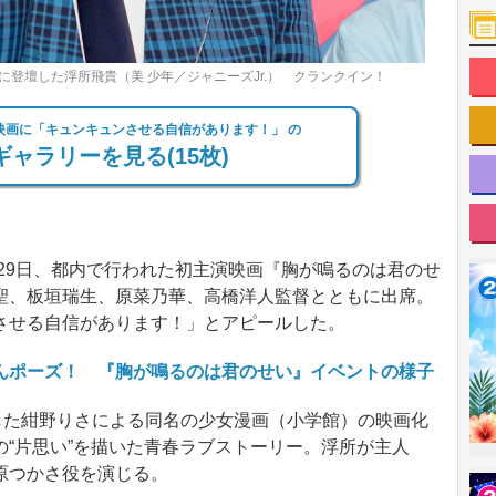
登壇した浮所飛貴（美 少年／ジャニーズJr.） クランクイン！
映画に「キュンキュンさせる自信があります！」 の
ャラリーを見る(15枚)
貴29日、都内で行われた初主演映画『胸が鳴るのは君のせ
聖、板垣瑞生、原菜乃華、高橋洋人監督とともに出席。
させる自信があります！」とアピールした。
んポーズ！ 『胸が鳴るのは君のせい』イベントの様子
した紺野りさによる同名の少女漫画（小学館）の映画化
“片思い”を描いた青春ラブストーリー。浮所が主人
原つかさ役を演じる。