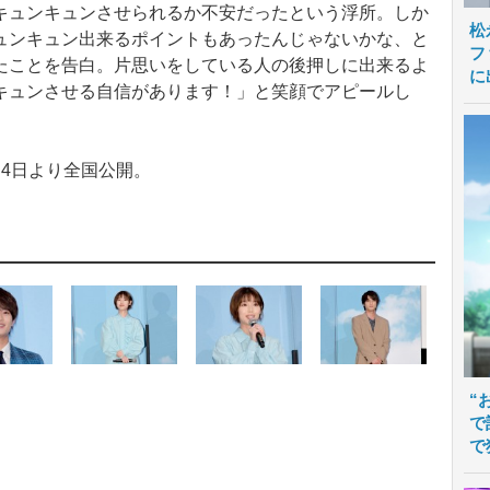
ュンキュンさせられるか不安だったという浮所。しか
松
ュンキュン出来るポイントもあったんじゃないかな、と
フ
たことを告白。片思いをしている人の後押しに出来るよ
に
キュンさせる自信があります！」と笑顔でアピールし
4日より全国公開。
“
で
で