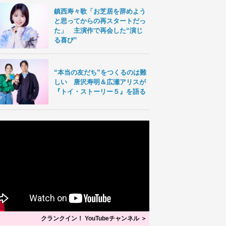
鎮西寿々歌「お芝居を辞めよう
と思ってからの再スタートだっ
た」 主演作で再会した“演じ
る喜び”
“本当の友だち”をつくるのは難
しい 唐沢寿明＆広瀬アリスが
『トイ・ストーリー５』を語る
クランクイン！ YouTubeチャンネル ＞