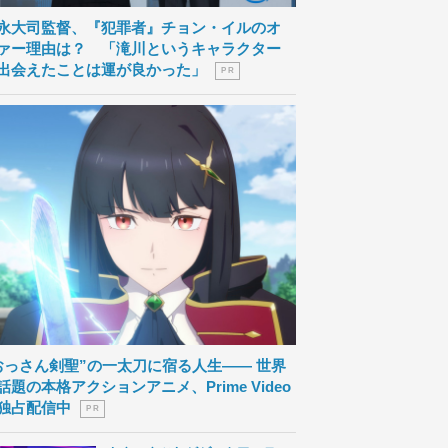
永大司監督、『犯罪者』チョン・イルのオ
ァー理由は？ 「滝川というキャラクター
出会えたことは運が良かった」
P R
おっさん剣聖”の一太刀に宿る人生―― 世界
話題の本格アクションアニメ、Prime Video
独占配信中
P R