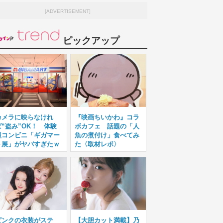
[ADVERTISEMENT]
ピックアップ
カメラに映らなけれ
『映画ちいかわ』コラ
ば“盗み”OK！ 体験
ボカフェ 話題の「人
型コンビニ「ギガマー
魚の煮付け」食べてみ
ト展」がヤバすぎたｗ
た〈取材レポ〉
ピンクの衣装がステ
【大胆カット満載】乃