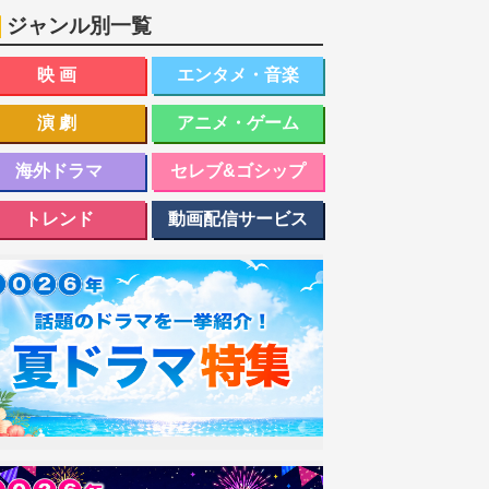
ジャンル別一覧
映画
エンタメ・音楽
演劇
アニメ・ゲーム
海外ドラマ
セレブ&ゴシップ
トレンド
動画配信サービス