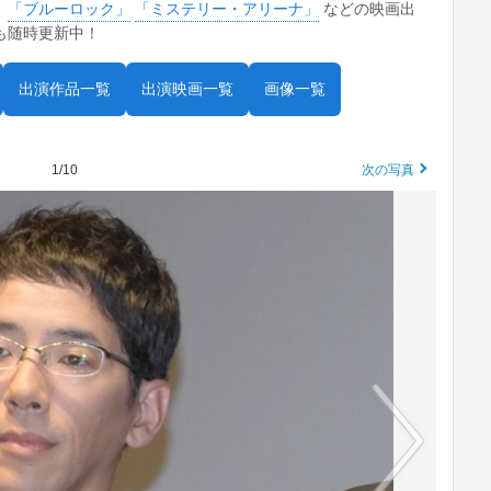
。
「ブルーロック」
「ミステリー・アリーナ」
などの映画出
も随時更新中！
出演作品一覧
出演映画一覧
画像一覧
1/10
次の写真