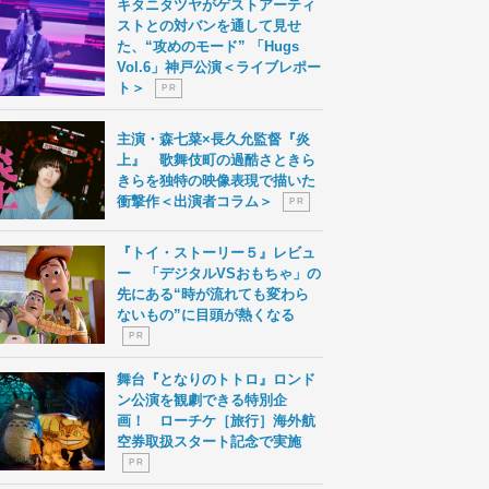
キタニタツヤがゲストアーティ
ストとの対バンを通して見せ
た、“攻めのモード” 「Hugs
Vol.6」神戸公演＜ライブレポー
ト＞
P R
主演・森七菜×長久允監督『炎
上』 歌舞伎町の過酷さときら
きらを独特の映像表現で描いた
衝撃作＜出演者コラム＞
P R
『トイ・ストーリー５』レビュ
ー 「デジタルVSおもちゃ」の
先にある“時が流れても変わら
ないもの”に目頭が熱くなる
P R
舞台『となりのトトロ』ロンド
ン公演を観劇できる特別企
画！ ローチケ［旅行］海外航
空券取扱スタート記念で実施
P R