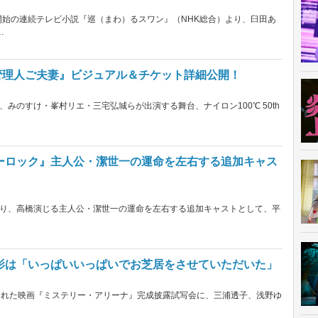
開始の連続テレビ小説『巡（まわ）るスワン』（NHK総合）より、臼田あ
…
『管理人ご夫妻』ビジュアル＆チケット詳細公開！
みのすけ・峯村リエ・三宅弘城らが出演する舞台、ナイロン100℃ 50th
ーロック』主人公・潔世一の運命を左右する追加キャス
り、高橋演じる主人公・潔世一の運命を左右する追加キャストとして、平
影は「いっぱいいっぱいでお芝居をさせていただいた」
された映画『ミステリー・アリーナ』完成披露試写会に、三浦透子、浅野ゆ