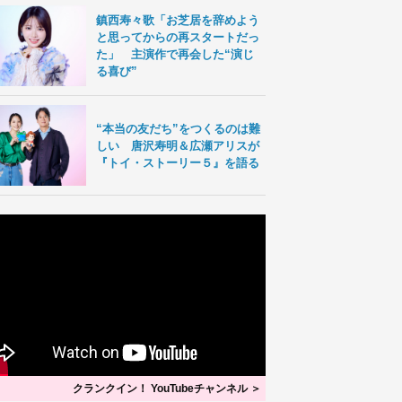
鎮西寿々歌「お芝居を辞めよう
と思ってからの再スタートだっ
た」 主演作で再会した“演じ
る喜び”
“本当の友だち”をつくるのは難
しい 唐沢寿明＆広瀬アリスが
『トイ・ストーリー５』を語る
クランクイン！ YouTubeチャンネル ＞