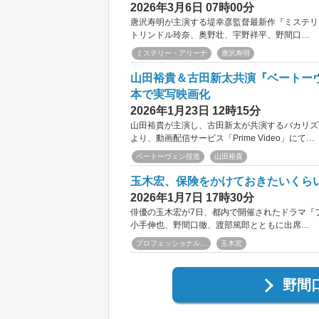
2026年3月6日 07時00分
唐沢寿明が主演する堤幸彦監督最新作『ミステリ
トリンドル玲奈、奥野壮、宇野祥平、野間口…
ミステリー・アリーナ
唐沢寿明
山田裕貴＆古田新太共演『ベートーヴェ
本で実写映画化
2026年1月23日 12時15分
山田裕貴が主演し、古田新太が共演するバカリズ
より、動画配信サービス「Prime Video」にて…
ベートーヴェン捏造
山田裕貴
玉木宏、保険をかけておきたいくら
2026年1月7日 17時30分
俳優の玉木宏が7日、都内で開催されたドラマ『
小手伸也、野間口徹、渡部篤郎とともに出席…
プロフェッショナル...
玉木宏
野間