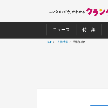
ニュース
特 集
TOP
人物情報
野間口徹