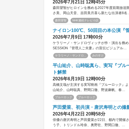
2026年7月21日 12時45分
森田望智がヒロインを務める2027年度前期放送
さ美、岡山天音、吉田美月喜ら新たな出演者8名
森田望智
NHK連続テレビ小説
ナイロン100℃、50回目の本公演
2026年7月9日 17時00分
ケラリーノ・サンドロヴィッチが作・演出を務め、
SESSION『管理人ご夫妻』の宣伝ビジュアル…
ケラリーノ・サンドロ...
みのすけ
平山祐介、山時聡真ら、実写『ブル
ト解禁
2026年6月19日 12時00分
高橋文哉が主演する実写映画『ブルーロック』よ
山祐介、山時聡真、野間口徹、野波麻帆、春…
ブルーロック
ブルーロック
芦田愛菜、初共演・唐沢寿明との撮
2026年4月22日 20時58分
俳優の唐沢寿明と芦田愛菜が22日、都内で開催
う子、トリンドル玲奈、奥野壮、野間口徹、…