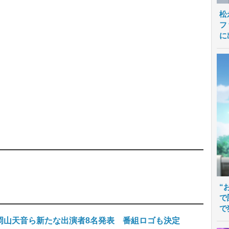
松
フ
に
“
で
で
岡山天音ら新たな出演者8名発表 番組ロゴも決定