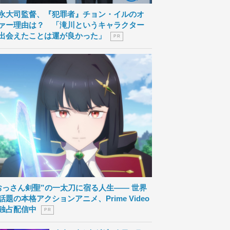
永大司監督、『犯罪者』チョン・イルのオ
ァー理由は？ 「滝川というキャラクター
出会えたことは運が良かった」
P R
おっさん剣聖”の一太刀に宿る人生―― 世界
話題の本格アクションアニメ、Prime Video
独占配信中
P R