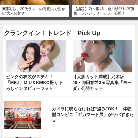
伊藤彩沙、20代ラストの写真集で見せ
【話題】乃木坂46・金川紗耶1st写真
た“大人の甘さ”
集、ランジェリーカット公開！
クランクイン！トレンド Pick Up
ピンクの衣装がステキ！
【大胆カット満載】乃木坂
「ME:I」MIU＆KEIKO撮り下
46・与田祐希3rd写真集『ヨー
ろしインタビューフォト
ダ』公開カット
カメラに映らなければ“盗み”OK！ 体験
型コンビニ「ギガマート展」がヤバすぎた
ｗ