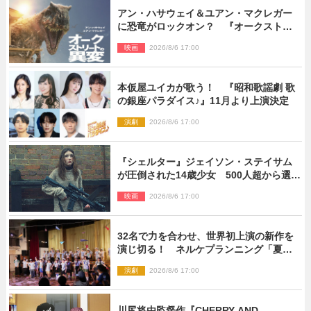
アン・ハサウェイ＆ユアン・マクレガー
に恐竜がロックオン？ 『オークストリ
ートの異変』新ビジュアル＆本編映像初
映画
2026/8/6 17:00
解禁
本仮屋ユイカが歌う！ 『昭和歌謡劇 歌
の銀座パラダイス♪』11月より上演決定
演劇
2026/8/6 17:00
『シェルター』ジェイソン・ステイサム
が圧倒された14歳少女 500人超から選出
された新鋭ボディ・レイ・ブレスナック
映画
2026/8/6 17:00
とは
32名で力を合わせ、世界初上演の新作を
演じ切る！ ネルケプランニング「夏休
み！オン・ワークショップ2026」レポー
演劇
2026/8/6 17:00
ト【最終日】
川尻将由監督作『CHERRY AND