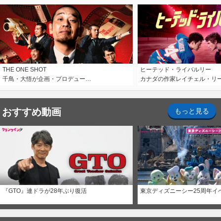
THE ONE SHOT
ヒーテッド・ライバルリー
千鳥・大悟が企画・プロデュー…
カナダの作家レイチェル・リ
おすすめ動画
もっと見る
『GTO』連ドラが28年ぶり復活
東京ディズニーシー25周年イ