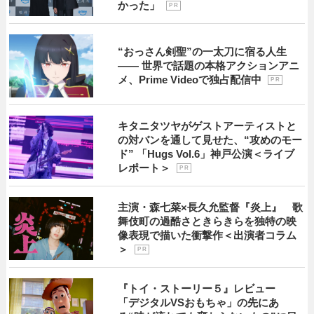
かった」
P R
“おっさん剣聖”の一太刀に宿る人生
―― 世界で話題の本格アクションアニ
メ、Prime Videoで独占配信中
P R
キタニタツヤがゲストアーティストと
の対バンを通して見せた、“攻めのモー
ド” 「Hugs Vol.6」神戸公演＜ライブ
レポート＞
P R
主演・森七菜×長久允監督『炎上』 歌
舞伎町の過酷さときらきらを独特の映
像表現で描いた衝撃作＜出演者コラム
＞
P R
『トイ・ストーリー５』レビュー
「デジタルVSおもちゃ」の先にあ