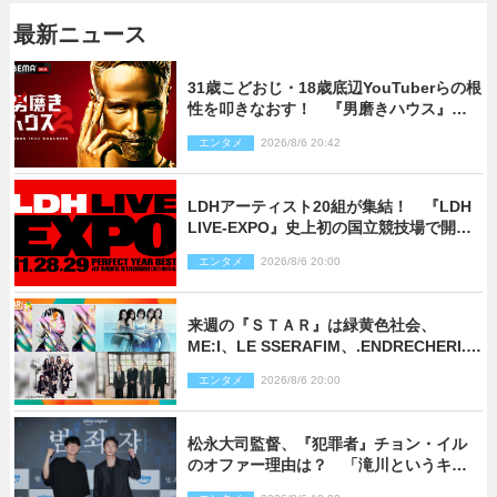
最新ニュース
31歳こどおじ・18歳底辺YouTuberらの根
性を叩きなおす！ 『男磨きハウス』第2
弾コーチ陣発表
エンタメ
2026/8/6 20:42
LDHアーティスト20組が集結！ 『LDH
LIVE‐EXPO』史上初の国立競技場で開催
決定
エンタメ
2026/8/6 20:00
来週の『ＳＴＡＲ』は緑黄色社会、
ME:I、LE SSERAFIM、.ENDRECHERI.が
話題曲をパフォーマンス！
エンタメ
2026/8/6 20:00
松永大司監督、『犯罪者』チョン・イル
のオファー理由は？ 「滝川というキャ
ラクターに出会えたことは本当に運が良