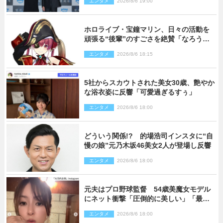
エンタメ
2026/8/6 19:00
かった」
ホロライブ・宝鐘マリン、日々の活動を
頑張る“後輩”のすごさを絶賛「なろう系
主人公まである」
エンタメ
2026/8/6 18:15
5社からスカウトされた美女30歳、艶やか
な浴衣姿に反響「可愛過ぎるすぅ」
エンタメ
2026/8/6 18:00
どういう関係!? 的場浩司インスタに“自
慢の娘”元乃木坂46美女2人が登場し反響
エンタメ
2026/8/6 18:00
元夫はプロ野球監督 54歳美魔女モデル
にネット衝撃「圧倒的に美しい」「最強
クラス」「うっとり」
エンタメ
2026/8/6 18:00