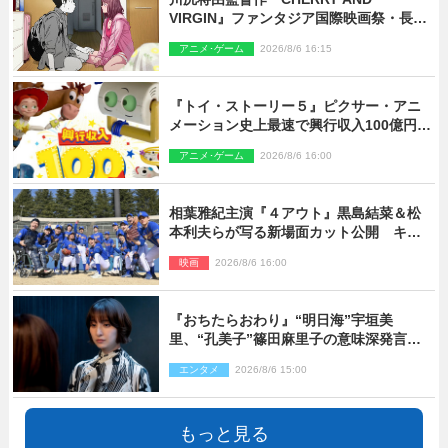
VIRGIN』ファンタジア国際映画祭・長編
アニメ部門で観客賞・金賞受賞！
アニメ･ゲーム
2026/8/6 16:15
『トイ・ストーリー５』ピクサー・アニ
メーション史上最速で興行収入100億円突
破 シリーズNo.1興収が目前
アニメ･ゲーム
2026/8/6 16:00
相葉雅紀主演『４アウト』黒島結菜＆松
本利夫らが写る新場面カット公開 キャ
スト登壇イベントも決定
映画
2026/8/6 16:00
『おちたらおわり』“明日海”宇垣美
里、“孔美子”篠田麻里子の意味深発言に
絶句 ネット驚き「まさか」「意外な展
エンタメ
2026/8/6 15:00
開」
もっと見る