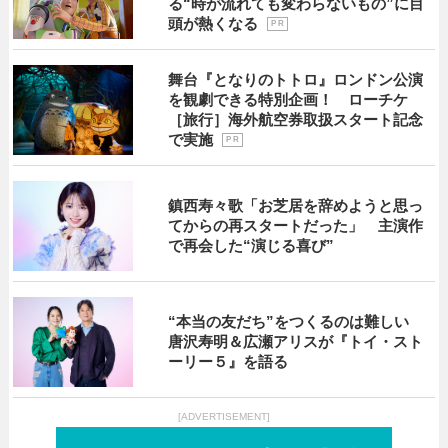
る“時が流れても変わらないもの”に目
頭が熱くなる
P R
舞台『となりのトトロ』ロンドン公演
を観劇できる特別企画！ ローチケ
［旅行］海外航空券取扱スタート記念
で実施
P R
鎮西寿々歌「お芝居を辞めようと思っ
てからの再スタートだった」 主演作
で再会した“演じる喜び”
“本当の友だち”をつくるのは難しい
唐沢寿明＆広瀬アリスが『トイ・スト
ーリー５』を語る
[ADVERTISEMENT]