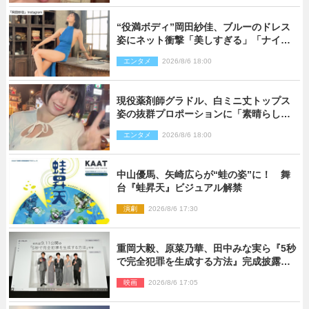
“役満ボディ”岡田紗佳、ブルーのドレス
姿にネット衝撃「美しすぎる」「ナイ
ス」
エンタメ
2026/8/6 18:00
現役薬剤師グラドル、白ミニ丈トップス
姿の抜群プロポーションに「素晴らしす
ぎる」「すっっっご！」とネット絶賛
エンタメ
2026/8/6 18:00
中山優馬、矢崎広らが“蛙の姿”に！ 舞
台『蛙昇天』ビジュアル解禁
演劇
2026/8/6 17:30
重岡大毅、原菜乃華、田中みな実ら『5秒
で完全犯罪を生成する方法』完成披露に
登壇！ それぞれのAI活用術も発表
映画
2026/8/6 17:05