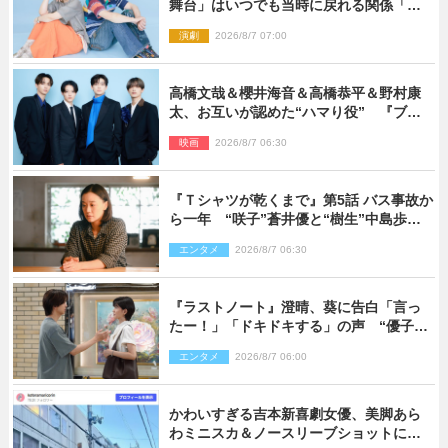
舞台」はいつでも当時に戻れる関係「や
っぱり他の方たちとは違います」
演劇
2026/8/7 07:00
高橋文哉＆櫻井海音＆高橋恭平＆野村康
太、お互いが認めた“ハマり役” 『ブル
ーロック』で築いた最高のチームワーク
映画
2026/8/7 06:30
『Ｔシャツが乾くまで』第5話 バス事故か
ら一年 “咲子”蒼井優と“樹生”中島歩は
心を許しあえる関係に
エンタメ
2026/8/7 06:30
『ラストノート』澄晴、葵に告白「言っ
たー！」「ドキドキする」の声 “優子劇
場”も話題
エンタメ
2026/8/7 06:00
かわいすぎる吉本新喜劇女優、美脚あら
わミニスカ＆ノースリーブショットに反