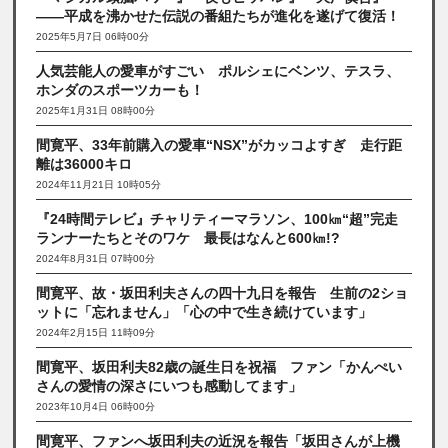
――平成を沸かせた伝説の番組たちが進化を遂げて復活！
2025年5月7日 06時00分
人気芸能人の愛車がすごい ポルシェにベンツ、テスラ、
ホンダのスポーツカーも！
2025年1月31日 08時00分
間寛平、33年前購入の愛車“NSX”がカッコよすぎ 走行距
離は36000キロ
2024年11月21日 10時05分
『24時間テレビ』チャリティーマラソン、100㎞“超”完走
ランナーたちとそのワケ 最長はなんと600㎞!?
2024年8月31日 07時00分
間寛平、故・坂田利夫さんの四十九日を報告 生前の2ショ
ットに「忘れません」「心の中で生き続けています」
2024年2月15日 11時09分
間寛平、坂田利夫82歳の誕生日を祝福 ファン「かんぺい
さんの愛情の深さにいつも感動してます」
2023年10月4日 06時00分
間寛平、ファンへ坂田利夫の近況を報告「坂田さんが上機