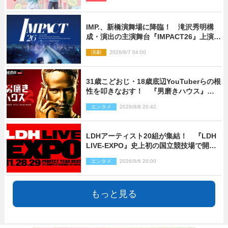
IMP.、新橋演舞場に降臨！ 滝沢秀明構
成・演出の主演舞台『IMPACT26』上演決
定
演劇
2026/8/7 04:00
31歳こどおじ・18歳底辺YouTuberらの根
性を叩きなおす！ 『男磨きハウス』第2
弾コーチ陣発表
エンタメ
2026/8/6 20:42
LDHアーティスト20組が集結！ 『LDH
LIVE‐EXPO』史上初の国立競技場で開催
決定
エンタメ
2026/8/6 20:00
もっと見る