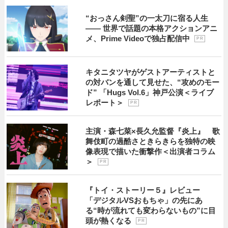
“おっさん剣聖”の一太刀に宿る人生
―― 世界で話題の本格アクションアニ
メ、Prime Videoで独占配信中
P R
キタニタツヤがゲストアーティストと
の対バンを通して見せた、“攻めのモー
ド” 「Hugs Vol.6」神戸公演＜ライブ
レポート＞
P R
主演・森七菜×長久允監督『炎上』 歌
舞伎町の過酷さときらきらを独特の映
像表現で描いた衝撃作＜出演者コラム
＞
P R
『トイ・ストーリー５』レビュー
「デジタルVSおもちゃ」の先にあ
る“時が流れても変わらないもの”に目
頭が熱くなる
P R