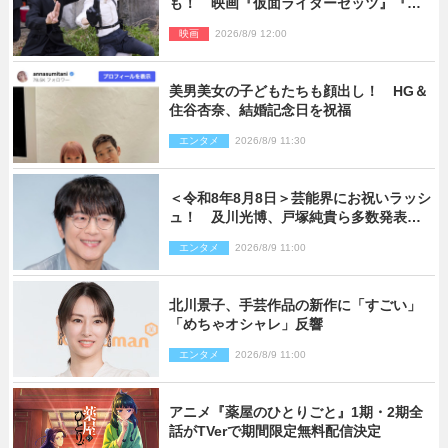
も！ 映画『仮面ライダーゼッツ』『超
宇宙刑事ギャバン インフィニティ』オフ
映画
2026/8/9 12:00
ショット到着
美男美女の子どもたちも顔出し！ HG＆
住谷杏奈、結婚記念日を祝福
エンタメ
2026/8/9 11:30
＜令和8年8月8日＞芸能界にお祝いラッシ
ュ！ 及川光博、戸塚純貴ら多数発表結
婚
エンタメ
2026/8/9 11:00
北川景子、手芸作品の新作に「すごい」
「めちゃオシャレ」反響
エンタメ
2026/8/9 11:00
アニメ『薬屋のひとりごと』1期・2期全
話がTVerで期間限定無料配信決定