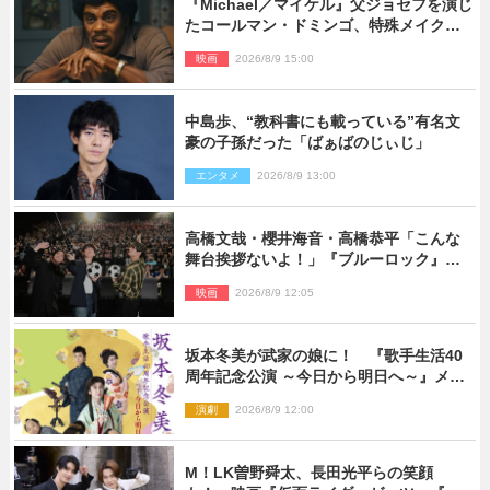
『Michael／マイケル』父ジョセフを演じ
たコールマン・ドミンゴ、特殊メイクに2
時間半かかっていた
映画
2026/8/9 15:00
中島歩、“教科書にも載っている”有名文
豪の子孫だった「ばぁばのじぃじ」
エンタメ
2026/8/9 13:00
高橋文哉・櫻井海音・高橋恭平「こんな
舞台挨拶ないよ！」『ブルーロック』自
由すぎるイベントレポート
映画
2026/8/9 12:05
坂本冬美が武家の娘に！ 『歌手生活40
周年記念公演 ～今日から明日へ～』メイ
ンビジュアル公開
演劇
2026/8/9 12:00
M！LK曽野舜太、長田光平らの笑顔