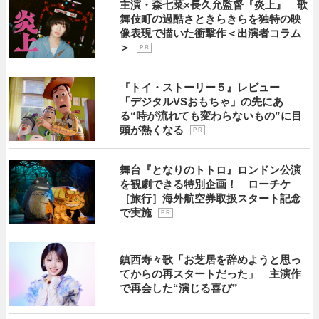
主演・森七菜×長久允監督『炎上』 歌
舞伎町の過酷さときらきらを独特の映
像表現で描いた衝撃作＜出演者コラム
＞
P R
『トイ・ストーリー５』レビュー
「デジタルVSおもちゃ」の先にあ
る“時が流れても変わらないもの”に目
頭が熱くなる
P R
舞台『となりのトトロ』ロンドン公演
を観劇できる特別企画！ ローチケ
［旅行］海外航空券取扱スタート記念
で実施
P R
鎮西寿々歌「お芝居を辞めようと思っ
てからの再スタートだった」 主演作
で再会した“演じる喜び”