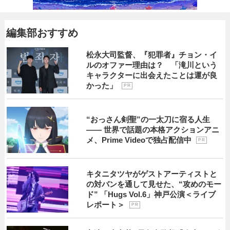
編集部おすすめ
松永大司監督、『犯罪者』チョン・イ
ルのオファー理由は？ 「滝川という
キャラクターに出会えたことは運が良
かった」
P R
“おっさん剣聖”の一太刀に宿る人生
―― 世界で話題の本格アクションアニ
メ、Prime Videoで独占配信中
P R
キタニタツヤがゲストアーティストと
の対バンを通して見せた、“攻めのモー
ド” 「Hugs Vol.6」神戸公演＜ライブ
レポート＞
P R