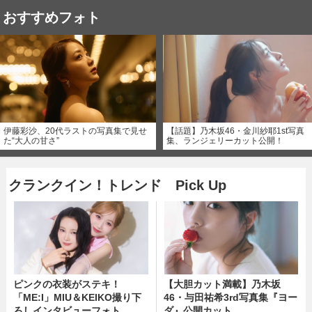
おすすめフォト
伊藤彩沙、20代ラストの写真集で見せ
【話題】乃木坂46・金川紗耶1st写真
た“大人の甘さ”
集、ランジェリーカット公開！
クランクイン！トレンド Pick Up
ピンクの衣装がステキ！
【大胆カット満載】乃木坂
「ME:I」MIU＆KEIKO撮り下
46・与田祐希3rd写真集『ヨー
ろしインタビューフォト
ダ』公開カット