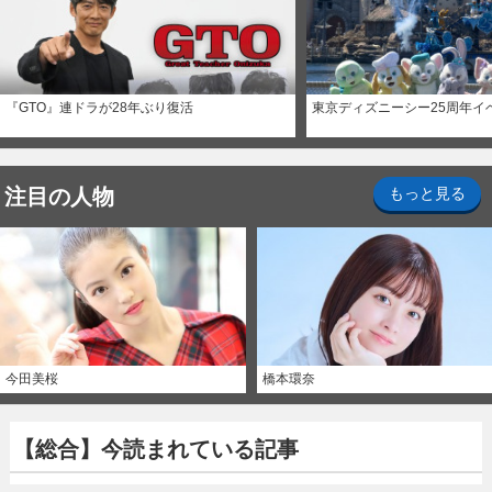
『GTO』連ドラが28年ぶり復活
東京ディズニーシー25周年イ
注目の人物
もっと見る
今田美桜
橋本環奈
【総合】今読まれている記事