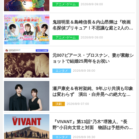
アニメ･ゲーム
2026/8/9 09:00
鬼頭明里＆島崎信長＆内山昂輝は『映画
名探偵プリキュア！不思議な庭と2人の秘
密』ゲスト声優に決定
アニメ･ゲーム
2026/8/9 09:00
元007ピアース・ブロスナン、妻が素敵シ
ョットで結婚25周年をお祝い
エンタメ
2026/8/9 08:00
瀬戸康史＆有村架純、9年ぶり共演も印象
は変わらず 演出・白井晃への絶大なる
信頼を胸に舞台『キュー』に挑む
演劇
2026/8/9 07:00
『VIVANT』第13話“乃木”堺雅人、“長
野”小日向文世と対面 物語は予想外の展
開へ
エンタメ
2026/8/9 06:30