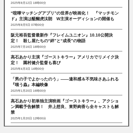
2025年8月12日 18時00分
“喧嘩マッチングアプリ”の世界が映画化！ 『マッチモン
ド』主演は醍醐虎汰朗 W主演オーディションの開催も
2025年8月5日 07時00分
阪元裕吾監督最新作『フレイムユニオン』10.10公開決
定！ 殺し屋たちの“絆”と“成長”の物語
2025年7月16日 18時00分
高石あかり主演『ゴーストキラー』アメリカでリメイク決
定！ 園村健介監督も喜び
2025年4月3日 14時00分
「男の子でよかったのう」――違和感＆不気味さあふれる
『嗤う蟲』本編映像
2025年1月20日 16時00分
高石あかり初単独主演映画『ゴーストキラー』、アクショ
ン満載予告解禁！ 井上想良、東野絢香ら全キャストも解
禁
2025年1月20日 12時00分