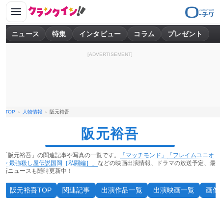
ニュース
特集
インタビュー
コラム
プレゼント
[ADVERTISEMENT]
TOP
人物情報
阪元裕吾
阪元裕吾
「阪元裕吾」の関連記事や写真の一覧です。
「マッチモンド」
「フレイムユニオ
ン 最強殺し屋伝説国岡［私闘編］」
などの映画出演情報、ドラマの放送予定、最
新ニュースも随時更新中！
阪元裕吾TOP
関連記事
出演作品一覧
出演映画一覧
画像