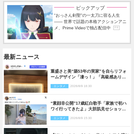
ピックアップ
“おっさん剣聖”の一太刀に宿る人生
―― 世界で話題の本格アクションアニ
メ、Prime Videoで独占配信中
P R
最新ニュース
重盛さと美“築53年の実家”を自らリフォ
ームデザイン「凄っ！」「高級感ありま
くり」
エンタメ
2026/8/9 16:30
“素顔非公開”17歳紅白歌手「家族で初ハ
ワイ行ってきたよ」大胆肌見せショット
公開
エンタメ
2026/8/9 15:30