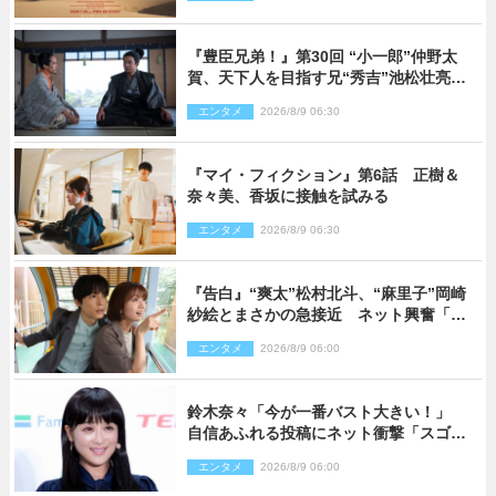
『豊臣兄弟！』第30回 “小一郎”仲野太
賀、天下人を目指す兄“秀吉”池松壮亮
と“清須会議”へ
エンタメ
2026/8/9 06:30
『マイ・フィクション』第6話 正樹＆
奈々美、香坂に接触を試みる
エンタメ
2026/8/9 06:30
『告白』“爽太”松村北斗、“麻里子”岡崎
紗絵とまさかの急接近 ネット興奮「そ
の反応は」「いいの!?」（ネタバレあ
エンタメ
2026/8/9 06:00
り）
鈴木奈々「今が一番バスト大きい！」
自信あふれる投稿にネット衝撃「スゴ
イ」「写真集を出して欲しい」
エンタメ
2026/8/9 06:00