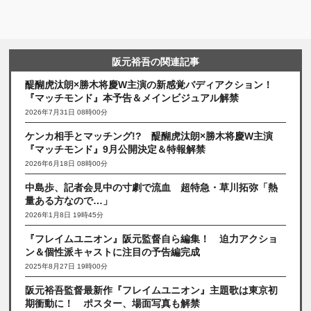
阪元裕吾の関連記事
醍醐虎汰朗×勝木将慶W主演の新感覚バディアクション！
『マッチモンド』本予告＆メインビジュアル解禁
2026年7月31日 08時00分
ケンカ相手とマッチング!? 醍醐虎汰朗×勝木将慶W主演
『マッチモンド』9月公開決定＆特報解禁
2026年6月18日 08時00分
中島歩、記者会見中の寸劇で流血 超特急・草川拓弥「熱
量ある方なので…」
2026年1月8日 19時45分
『フレイムユニオン』阪元監督自ら編集！ 迫力アクショ
ン＆個性派キャストに注目の予告編完成
2025年8月27日 19時00分
阪元裕吾監督最新作『フレイムユニオン』主題歌は東京初
期衝動に！ ポスター、場面写真も解禁